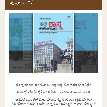
ಪುಸ್ತಕ ಸಂಪಿಗೆ
ದೊಡ್ಡ ದೇಶದ ಸಂಗತಿಗಳು ಚಿಕ್ಕ ಚಿಕ್ಕ ಟಿಪ್ಪಣಿಗಳಲ್ಲಿ: ಶಶಿಧರ
ಹಾಲಾಡಿಯವರ ಕೃತಿಯ ಕುರಿತು ನಾರಾಯಣ ಯಾಜಿ ಬರಹ
ಅಮೆರಿಕದಂತಹ ವಿಶಾಲ ದೇಶವನ್ನು ಸಾವಿರಾರು ಪ್ರವಾಸಿಗರು
ನೋಡಿರಬಹುದು. ಆದರೆ ಎಲ್ಲರೂ ಅದನ್ನು ಓದುಗರ ಕಣ್ಮುಂದೆ