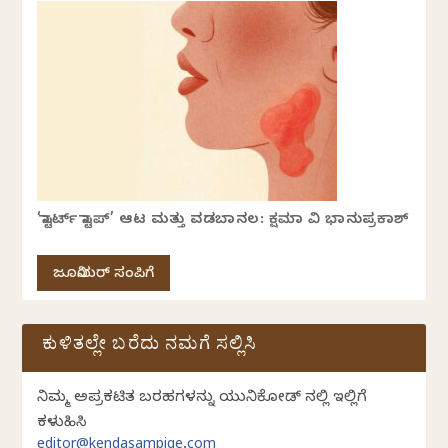
‘ಸ್ಟಾರ್ಟ್ ಸ್ಟಾಪ್’ ಆಟ ಮತ್ತು ವಡಬಾನಲ: ಕ್ಷಮಾ ವಿ ಭಾನುಪ್ರಕಾಶ್
ಜೂನಿಯರ್ ಸಂಪಿಗೆ
ಕುಳಿತಲ್ಲೇ ಬರೆದು ನಮಗೆ ಸಲ್ಲಿಸಿ
ನಿಮ್ಮ ಅಪ್ರಕಟಿತ ಬರಹಗಳನ್ನು ಯುನಿಕೋಡ್ ನಲ್ಲಿ ಇಲ್ಲಿಗೆ
ಕಳುಹಿಸಿ
editor@kendasampige.com