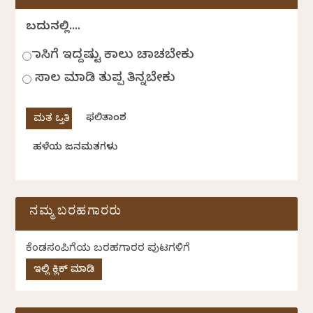
ಬದುಕಿನಲ್ಲಿ....
ಹಾಸಿಗೆ ಇದ್ದಷ್ಟು ಕಾಲು ಚಾಚಬೇಕು
ಸಾಲ ಮಾಡಿ ತುಪ್ಪ ತಿನ್ನಬೇಕು
ಫಲಿತಾಂಶ
ಹಳೆಯ ಜನಮತಗಳು
ನಮ್ಮ ಬರಹಗಾರರು
ಕೆಂಡಸಂಪಿಗೆಯ ಬರಹಗಾರರ ಪುಟಗಳಿಗೆ
ಇಲ್ಲಿ ಕ್ಲಿಕ್ ಮಾಡಿ