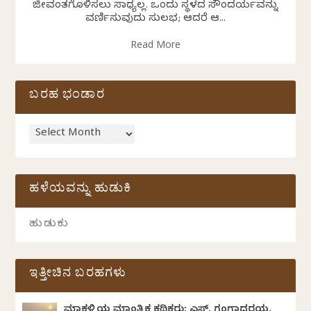
ಜೀವಂತಗೊಳಿಸಲು ಸಾಧ್ಯವಿಲ್ಲ. ಒಂದು ಸ್ಥಳದ ಸೌಂದರ್ಯವನ್ನು
ವರ್ಣಿಸುವುದು ಸುಲಭ; ಆದರೆ ಆ...
Read More
ಬರಹ ಭಂಡಾರ
ಹಳೆಯವನ್ನು ಹುಡುಕಿ
ಇತ್ತೀಚಿನ ಬರಹಗಳು
ಮಾಕಳ್ಳಿಯ ಮಾಂತ್ರಿಕ ಕಥಿಕರು: ಎಸ್. ಗಂಗಾಧರಯ್ಯ