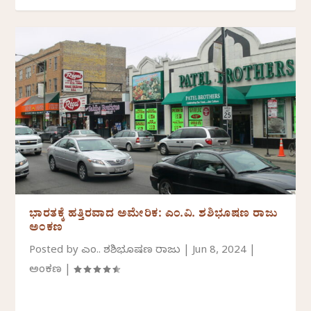
ಭಾರತಕ್ಕೆ ಹತ್ತಿರವಾದ ಅಮೇರಿಕ: ಎಂ.ವಿ. ಶಶಿಭೂಷಣ ರಾಜು
ಅಂಕಣ
Posted by
ಎಂ.ವಿ. ಶಶಿಭೂಷಣ ರಾಜು
|
Jun 8, 2024
|
ಅಂಕಣ
|