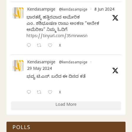
Kendasampige
8 Jun 2024
@kendasampige
·
ಭಾರತಕ್ಕೆ ಹತ್ತಿರವಾದ ಅಮೇರಿಕ
ಎಂ.ವಿ. ಶಶಿಭೂಷಣ ರಾಜು ಅಂಕಣ “ಅನೇಕ
ಅಮೆರಿಕಾ” ನಿಮ್ಮ ಓದಿಗೆ
https://tinyurl.com/35mrwwsn
X
Kendasampige
@kendasampige
·
29 May 2024
ಭವ್ಯ ಟಿ.ಎಸ್. ಬರೆದ ಈ ದಿನದ ಕವಿತೆ
X
Load More
POLLS