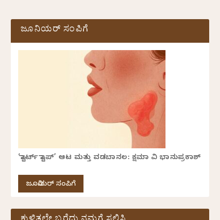
ಜೂನಿಯರ್ ಸಂಪಿಗೆ
‘ಸ್ಟಾರ್ಟ್ ಸ್ಟಾಪ್’ ಆಟ ಮತ್ತು ವಡಬಾನಲ: ಕ್ಷಮಾ ವಿ ಭಾನುಪ್ರಕಾಶ್
ಜೂನಿಯರ್ ಸಂಪಿಗೆ