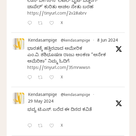
ಲಾಸ್‌ ವೇಗಸ್‌ನ ‘ಲಿಟಲ್ ವೈಟ್ ವೆಡ್ಡಿಂಗ್
ಚಾಪೆಲ್’ ಕುರಿತು ಅಚಲ ಸೇತು ಬರಹ
https://tinyurl.com/2v28abrv
X
Kendasampige
8 Jun 2024
@kendasampige
·
ಭಾರತಕ್ಕೆ ಹತ್ತಿರವಾದ ಅಮೇರಿಕ
ಎಂ.ವಿ. ಶಶಿಭೂಷಣ ರಾಜು ಅಂಕಣ “ಅನೇಕ
ಅಮೆರಿಕಾ” ನಿಮ್ಮ ಓದಿಗೆ
https://tinyurl.com/35mrwwsn
X
Kendasampige
@kendasampige
·
29 May 2024
ಭವ್ಯ ಟಿ.ಎಸ್. ಬರೆದ ಈ ದಿನದ ಕವಿತೆ
X