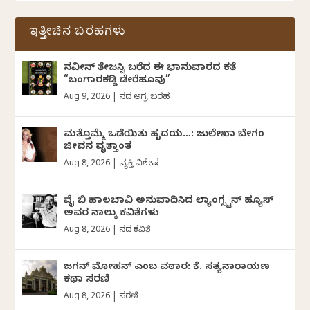
ಇತ್ತೀಚಿನ ಬರಹಗಳು
ನವೀನ್‌ ತೇಜಸ್ವಿ ಬರೆದ ಈ ಭಾನುವಾರದ ಕತೆ
“ಬಂಗಾರಕಡ್ಡಿ ಡೇರೆಹೂವು”
Aug 9, 2026
|
ದಿನದ ಅಗ್ರ ಬರಹ
ಮತ್ತೊಮ್ಮೆ ಒಡೆಯಿತು ಹೃದಯ…: ಜುಲೇಖಾ ಬೇಗಂ
ಜೀವನ ವೃತ್ತಾಂತ
Aug 8, 2026
|
ವ್ಯಕ್ತಿ ವಿಶೇಷ
ವೈ ಬಿ ಹಾಲಬಾವಿ ಅನುವಾದಿಸಿದ ಲ್ಯಾಂಗ್ಸ್ಟನ್ ಹ್ಯೂಸ್
ಅವರ ನಾಲ್ಕು ಕವಿತೆಗಳು
Aug 8, 2026
|
ದಿನದ ಕವಿತೆ
ಜಗನ್‌ ಮೋಹನ್‌ ಎಂಬ ವಠಾರ: ಕೆ. ಸತ್ಯನಾರಾಯಣ
ಕಥಾ ಸರಣಿ
Aug 8, 2026
|
ಸರಣಿ