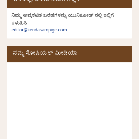
ಕುಳಿತಲ್ಲೇ ಬರೆದು ನಮಗೆ ಸಲ್ಲಿಸಿ
ನಿಮ್ಮ ಅಪ್ರಕಟಿತ ಬರಹಗಳನ್ನು ಯುನಿಕೋಡ್ ನಲ್ಲಿ ಇಲ್ಲಿಗೆ
ಕಳುಹಿಸಿ
editor@kendasampige.com
ನಮ್ಮ ಸೋಷಿಯಲ್‌ ಮೀಡಿಯಾ