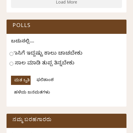
Load More
POLLS
ಬದುಕಿನಲ್ಲಿ....
ಹಾಸಿಗೆ ಇದ್ದಷ್ಟು ಕಾಲು ಚಾಚಬೇಕು
ಸಾಲ ಮಾಡಿ ತುಪ್ಪ ತಿನ್ನಬೇಕು
ಫಲಿತಾಂಶ
ಹಳೆಯ ಜನಮತಗಳು
ನಮ್ಮ ಬರಹಗಾರರು