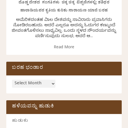
ದೊಡ್ಡ ದೇಶದ ಸಂಗತಿಗಳು ಚಿಕ್ಕ ಚಿಕ್ಕ ಟಿಪ್ಪಣಿಗಳಲ್ಲಿ: ಶಶಿಧರ
ಹಾಲಾಡಿಯವರ ಕೃತಿಯ ಕುರಿತು ನಾರಾಯಣ ಯಾಜಿ ಬರಹ
ಅಮೆರಿಕದಂತಹ ವಿಶಾಲ ದೇಶವನ್ನು ಸಾವಿರಾರು ಪ್ರವಾಸಿಗರು
ನೋಡಿರಬಹುದು. ಆದರೆ ಎಲ್ಲರೂ ಅದನ್ನು ಓದುಗರ ಕಣ್ಮುಂದೆ
ಜೀವಂತಗೊಳಿಸಲು ಸಾಧ್ಯವಿಲ್ಲ. ಒಂದು ಸ್ಥಳದ ಸೌಂದರ್ಯವನ್ನು
ವರ್ಣಿಸುವುದು ಸುಲಭ; ಆದರೆ ಆ...
Read More
ಬರಹ ಭಂಡಾರ
ಹಳೆಯವನ್ನು ಹುಡುಕಿ