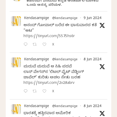
ಕೆಂಡಸಂಪಿಗೆ ಎಂಬುದು ಕನ್ನಡ ಅಂತರ್ಜಾಲ ಲೋಕದ
ಒಂದು ಅನನ್ಯ ಪರಿಮಳ.
Kendasampige
9 Jun 2024
@kendasampige
·
ಆನಂದ್‌ ಗೋಪಾಲ್‌ ಬರೆದ ಈ ಭಾನುವಾರದ ಕತೆ
“ಆಟ”
https://tinyurl.com/5575hs6r
X
Kendasampige
8 Jun 2024
@kendasampige
·
ಮದುವೆ ಮದುವೆ ಆ ಸಿಹಿ ಪದವೆ
ಲಾಸ್‌ ವೇಗಸ್‌ನ ‘ಲಿಟಲ್ ವೈಟ್ ವೆಡ್ಡಿಂಗ್
ಚಾಪೆಲ್’ ಕುರಿತು ಅಚಲ ಸೇತು ಬರಹ
https://tinyurl.com/2v28abrv
X
Kendasampige
8 Jun 2024
@kendasampige
·
ಭಾರತಕ್ಕೆ ಹತ್ತಿರವಾದ ಅಮೇರಿಕ