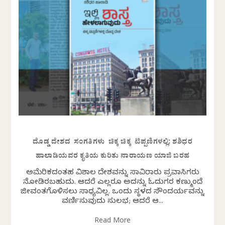
ದೊಡ್ಡ ದೇಶದ ಸಂಗತಿಗಳು ಚಿಕ್ಕ ಚಿಕ್ಕ ಟಿಪ್ಪಣಿಗಳಲ್ಲಿ: ಶಶಿಧರ
ಹಾಲಾಡಿಯವರ ಕೃತಿಯ ಕುರಿತು ನಾರಾಯಣ ಯಾಜಿ ಬರಹ
ಅಮೆರಿಕದಂತಹ ವಿಶಾಲ ದೇಶವನ್ನು ಸಾವಿರಾರು ಪ್ರವಾಸಿಗರು
ನೋಡಿರಬಹುದು. ಆದರೆ ಎಲ್ಲರೂ ಅದನ್ನು ಓದುಗರ ಕಣ್ಮುಂದೆ
ಜೀವಂತಗೊಳಿಸಲು ಸಾಧ್ಯವಿಲ್ಲ. ಒಂದು ಸ್ಥಳದ ಸೌಂದರ್ಯವನ್ನು
ವರ್ಣಿಸುವುದು ಸುಲಭ; ಆದರೆ ಆ...
Read More