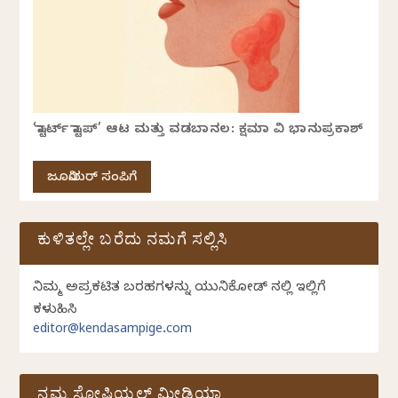
‘ಸ್ಟಾರ್ಟ್ ಸ್ಟಾಪ್’ ಆಟ ಮತ್ತು ವಡಬಾನಲ: ಕ್ಷಮಾ ವಿ ಭಾನುಪ್ರಕಾಶ್
ಜೂನಿಯರ್ ಸಂಪಿಗೆ
ಕುಳಿತಲ್ಲೇ ಬರೆದು ನಮಗೆ ಸಲ್ಲಿಸಿ
ನಿಮ್ಮ ಅಪ್ರಕಟಿತ ಬರಹಗಳನ್ನು ಯುನಿಕೋಡ್ ನಲ್ಲಿ ಇಲ್ಲಿಗೆ
ಕಳುಹಿಸಿ
editor@kendasampige.com
ನಮ್ಮ ಸೋಷಿಯಲ್‌ ಮೀಡಿಯಾ