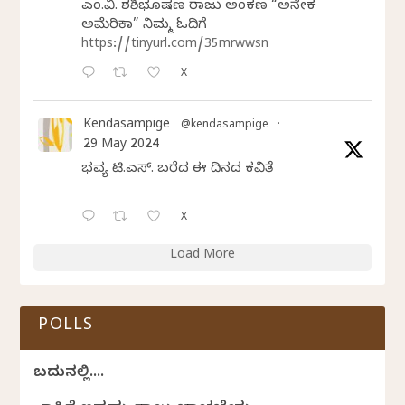
ಎಂ.ವಿ. ಶಶಿಭೂಷಣ ರಾಜು ಅಂಕಣ “ಅನೇಕ
ಅಮೆರಿಕಾ” ನಿಮ್ಮ ಓದಿಗೆ
https://tinyurl.com/35mrwwsn
X
Kendasampige
@kendasampige
·
29 May 2024
ಭವ್ಯ ಟಿ.ಎಸ್. ಬರೆದ ಈ ದಿನದ ಕವಿತೆ
X
Load More
POLLS
ಬದುಕಿನಲ್ಲಿ....