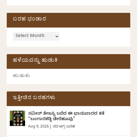
ಬರಹ ಭಂಡಾರ
ಹಳೆಯವನ್ನು ಹುಡುಕಿ
ಇತ್ತೀಚಿನ ಬರಹಗಳು
ನವೀನ್‌ ತೇಜಸ್ವಿ ಬರೆದ ಈ ಭಾನುವಾರದ ಕತೆ
“ಬಂಗಾರಕಡ್ಡಿ ಡೇರೆಹೂವು”
Aug 9, 2026
|
ದಿನದ ಅಗ್ರ ಬರಹ