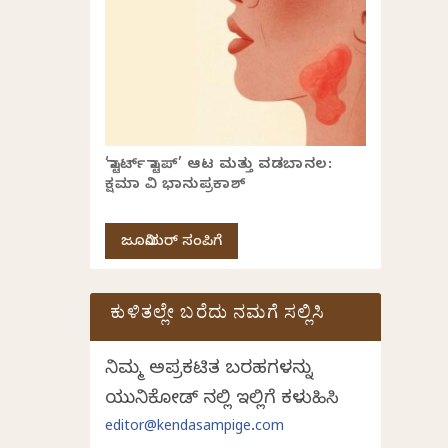
‘ಸ್ಟಾರ್ಟ್ ಸ್ಟಾಪ್’ ಆಟ ಮತ್ತು ವಡಬಾನಲ:
ಕ್ಷಮಾ ವಿ ಭಾನುಪ್ರಕಾಶ್
ಜೂನಿಯರ್ ಸಂಪಿಗೆ
ಕುಳಿತಲ್ಲೇ ಬರೆದು ನಮಗೆ ಸಲ್ಲಿಸಿ
ನಿಮ್ಮ ಅಪ್ರಕಟಿತ ಬರಹಗಳನ್ನು
ಯುನಿಕೋಡ್ ನಲ್ಲಿ ಇಲ್ಲಿಗೆ ಕಳುಹಿಸಿ
editor@kendasampige.com