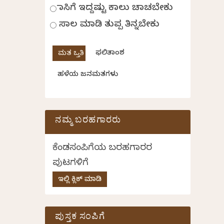
ಹಾಸಿಗೆ ಇದ್ದಷ್ಟು ಕಾಲು ಚಾಚಬೇಕು
ಸಾಲ ಮಾಡಿ ತುಪ್ಪ ತಿನ್ನಬೇಕು
ಫಲಿತಾಂಶ
ಹಳೆಯ ಜನಮತಗಳು
ನಮ್ಮ ಬರಹಗಾರರು
ಕೆಂಡಸಂಪಿಗೆಯ ಬರಹಗಾರರ
ಪುಟಗಳಿಗೆ
ಇಲ್ಲಿ ಕ್ಲಿಕ್ ಮಾಡಿ
ಪುಸ್ತಕ ಸಂಪಿಗೆ