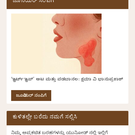
ಜೂನಿಯರ್ ಸಂಪಿಗೆ
‘ಸ್ಟಾರ್ಟ್ ಸ್ಟಾಪ್’ ಆಟ ಮತ್ತು ವಡಬಾನಲ: ಕ್ಷಮಾ ವಿ ಭಾನುಪ್ರಕಾಶ್
ಜೂನಿಯರ್ ಸಂಪಿಗೆ
ಕುಳಿತಲ್ಲೇ ಬರೆದು ನಮಗೆ ಸಲ್ಲಿಸಿ
ನಿಮ್ಮ ಅಪ್ರಕಟಿತ ಬರಹಗಳನ್ನು ಯುನಿಕೋಡ್ ನಲ್ಲಿ ಇಲ್ಲಿಗೆ