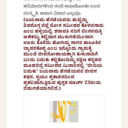
ತಲೆಮಾರುಗಳಿಂದ ನಂಬಿ ಕಾಪಾಡಿಕೊಂಡು ಬಂದ
ಸಂಸ್ಕೃತಿ, ಆಚಾರ-ವಿಚಾರ ಎಲ್ಲವೂ.
(ಜಯರಾಮ ಹೆಗಡೆಯವರು ಹುಟ್ಟಿದ್ದು
ಶಿವಮೊಗ್ಗ ಜಿಲ್ಲೆ ಜೋಗ ಸಮೀಪದ ಕೊಳಚಗಾರು
ಎಂಬ ಹಳ್ಳಿಯಲ್ಲಿ. ಶರಾವತಿ ನದಿಗೆ ಲಿಂಗನಮಕ್ಕಿ
ಅಣೆಕಟ್ಟು ಕಟ್ಟಿದಾಗ ಮುಳುಗಡೆಯಿಂದಾಗಿ
ಊರು ತೊರೆದು ಹೋಗಿದ್ದು ಸಾಗರ ತಾಲೂಕಿನ
ಬ್ಯಾಡರಕೊಪ್ಪ ಎಂಬ ಇನ್ನೊಂದು ಗ್ರಾಮಕ್ಕೆ.
ಮುಂದೆ ಜೀವನೋಪಾಯಕ್ಕಾಗಿ ತುಳುನಾಡಿಗೆ
ಬಂದು ಬದುಕು ಕಟ್ಟಿಕೊಂಡಿದ್ದು ದಕ್ಷಿಣ ಕನ್ನಡದ
ಮೂಡಬಿದ್ರೆ ಸಮೀಪದ ಮಿಜಾರಿನಲ್ಲಿ. ‘ಬೀದಿಯ
ಬದುಕು’ ಜಯರಾಮ ಹೆಗಡೆಯವರ ಜೀವನ
ಕಥನ. ಸ್ವಯಂ ಪ್ರಕಾಶನದಿಂದ
ಪ್ರಕಟವಾಗುತ್ತಿರುವ ಪುಸ್ತಕ ಮಾರ್ಚ್ 23ರಂದು
ಬಿಡುಗಡೆಯಾಗಲಿದೆ.)