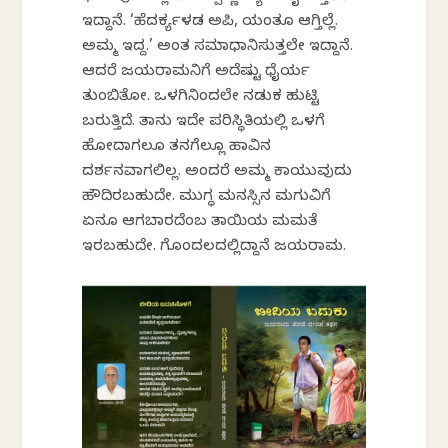
ಇದ್ದಾನೆ. ‘ಹೆದರ್ಕ್ಯಳಡ ಅಪಿ, ಯಂತೂ ಆಗ್ತಿಲ್ಲೆ.
ಅಮ್ಮ ಇದ್ದ.’ ಅಂತ ಸಮಾಧಾನಿಸುತ್ತಲೇ ಇದ್ದಾನೆ.
ಆದರೆ ಜಯರಾಮನಿಗೆ ಅದೆಷ್ಟು ಧೈರ್ಯ
ತುಂಬಿತೋ. ಒಳಗಿನಿಂದಲೇ ನಡುಕ ಹುಟ್ಟಿ
ಬರುತ್ತಿದೆ. ತಾನು ಇದೇ ಪರಿಸ್ಥಿತಿಯಲ್ಲಿ ಒಳಗೆ
ಹೋದಾಗಲೂ ತನಗೆಲ್ಲೂ ಹಾವಿನ
ದರ್ಶನವಾಗಲಿಲ್ಲ. ಅಂದರೆ ಅಮ್ಮ ಕಾಯುವುದು
ಹೌದಿರಬಹುದೇ. ಮುಗ್ಧ ಮನಸ್ಸಿನ ಮಗುವಿಗೆ
ಏನೂ ಆಗಬಾರದೆಂಬ ತಾಯಿಯ ಮಮತೆ
ಇರಬಹುದೇ. ಗೊಂದಲದಲ್ಲಿದ್ದಾನೆ ಜಯರಾಮ.