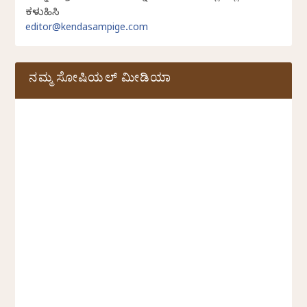
ಕಳುಹಿಸಿ
editor@kendasampige.com
ನಮ್ಮ ಸೋಷಿಯಲ್‌ ಮೀಡಿಯಾ