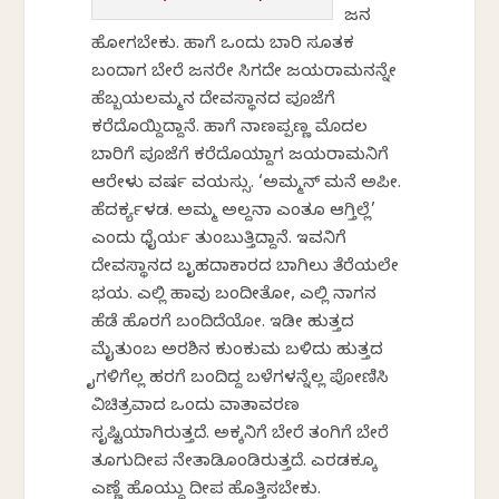
ಜನ
ಹೋಗಬೇಕು. ಹಾಗೆ ಒಂದು ಬಾರಿ ಸೂತಕ
ಬಂದಾಗ ಬೇರೆ ಜನರೇ ಸಿಗದೇ ಜಯರಾಮನನ್ನೇ
ಹೆಬ್ಬಯಲಮ್ಮನ ದೇವಸ್ಥಾನದ ಪೂಜೆಗೆ
ಕರೆದೊಯ್ದಿದ್ದಾನೆ. ಹಾಗೆ ನಾಣಪ್ಪಣ್ಣ ಮೊದಲ
ಬಾರಿಗೆ ಪೂಜೆಗೆ ಕರೆದೊಯ್ದಾಗ ಜಯರಾಮನಿಗೆ
ಆರೇಳು ವರ್ಷ ವಯಸ್ಸು. ‘ಅಮ್ಮನ್ ಮನೆ ಅಪೀ.
ಹೆದರ್ಕ್ಯಳಡ. ಅಮ್ಮ ಅಲ್ದನಾ ಎಂತೂ ಆಗ್ತಿಲ್ಲೆ’
ಎಂದು ಧೈರ್ಯ ತುಂಬುತ್ತಿದ್ದಾನೆ. ಇವನಿಗೆ
ದೇವಸ್ಥಾನದ ಬೃಹದಾಕಾರದ ಬಾಗಿಲು ತೆರೆಯಲೇ
ಭಯ. ಎಲ್ಲಿ ಹಾವು ಬಂದೀತೋ, ಎಲ್ಲಿ ನಾಗನ
ಹೆಡೆ ಹೊರಗೆ ಬಂದಿದೆಯೋ. ಇಡೀ ಹುತ್ತದ
ಮೈತುಂಬ ಅರಶಿನ ಕುಂಕುಮ ಬಳಿದು ಹುತ್ತದ
ಕೈಗಳಿಗೆಲ್ಲ ಹರಕೆಗೆ ಬಂದಿದ್ದ ಬಳೆಗಳನ್ನೆಲ್ಲ ಪೋಣಿಸಿ
ವಿಚಿತ್ರವಾದ ಒಂದು ವಾತಾವರಣ
ಸೃಷ್ಟಿಯಾಗಿರುತ್ತದೆ. ಅಕ್ಕನಿಗೆ ಬೇರೆ ತಂಗಿಗೆ ಬೇರೆ
ತೂಗುದೀಪ ನೇತಾಡಿಕೊಂಡಿರುತ್ತದೆ. ಎರಡಕ್ಕೂ
ಎಣ್ಣೆ ಹೊಯ್ದು ದೀಪ ಹೊತ್ತಿಸಬೇಕು.