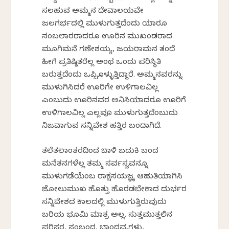
ಸಲಹುವ ಅಮ್ಮನ ದೇವಾಲಯವೇ
ಜಲಗರ್ಭದಲ್ಲಿ ಮುಳುಗುತ್ತದೆಂದು ಯಾರೂ
ನಂಬಲಾರರಾದರೂ ಊರಿನ ಮುಖಂಡರಾದ
ಮೂಗಿಮನೆ ಗಣೇಶಯ್ಯ, ಜಯರಾಮನ ತಂದೆ
ಹೀಗೆ ಪ್ರತಿಷ್ಠಿತರೆಲ್ಲ ಅಂಥ ಒಂದು ಪರಿಸ್ಥಿತಿ
ಬರುತ್ತದೆಂದು ಒಪ್ಪಿಕೊಳ್ಳುತ್ತಿದ್ದಾರೆ. ಅಮ್ಮನವರನ್ನು
ಮುಳುಗಿಸಿದರೆ ಊರಿಗೇ ಉಳಿಗಾಲವಿಲ್ಲ
ಎಂಬುದು ಊರಿನವರ ಅನಿಸಿಕೆಯಾದರೂ ಊರಿಗೆ
ಉಳಿಗಾಲವಿಲ್ಲ ಎಲ್ಲವೂ ಮುಳುಗುತ್ತದೆಂಬುದು
ನಿಜವಾಗುವ ಸನ್ನಿವೇಶ ಹತ್ತಿರ ಬಂದಾಗಿದೆ.
ತಲೆತಲಾಂತರದಿಂದ ಬಾಳಿ ಬದುಕಿ ಬಂದ
ಮನೆತನಗಳೆಲ್ಲ ತಮ್ಮ ಸರ್ವಸ್ವವನ್ನೂ
ಮುಳುಗಡೆಯೆಂಬ ರಾಕ್ಷಸಯಜ್ಞಕ್ಕೆ ಆಹುತಿಯಾಗಿಸಿ
ಜೋಲುಮುಖ ಹೊತ್ತು ಹೊರಡಬೇಕಾದ ದುರ್ಭರ
ಸನ್ನಿವೇಶದ ಕಾಲದಲ್ಲಿ ಮುಳುಗುತ್ತಿರುವುದು
ಬರಿಯ ಭೂಮಿ ಮಾತ್ರ ಅಲ್ಲ. ಸುತ್ತಮುತ್ತಲಿನ
ಪರಿಸರ, ಸಂಬಂಧ, ಬಾಂಧವ್ಯಗಳು,