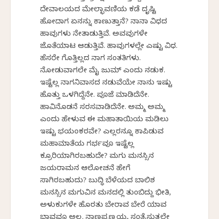
ದೇವಾಲಯದ ಮೇಲ್ಛಾವಣಿಯ ಕಡೆ ದೃಷ್ಟಿ
ಹೋದಾಗ ಏನನ್ನು ಕಾಣುತ್ತಾನೆ? ನಾನಾ ವಿಧದ
ಹಾವುಗಳು ನೇತಾಡುತ್ತಿವೆ. ಅವವುಗಳೇ
ಜೊತೆಯಾಟ ಆಡುತ್ತಿವೆ. ಹಾವುಗಳಲ್ಲೇ ಎಷ್ಟು ವಿಧ.
ಹೆಸರೇ ಗೊತ್ತಿಲ್ಲದ ನಾಗ ಸಂತತಿಗಳು.
ನೋಡುವಾಗಲೇ ಮೈ ಜುಮ್ ಎಂದು ನಡುಕ.
ಇಷ್ಟೆಲ್ಲ ನಾಗನಿವಾಸದ ನಡುವೆಯೇ ನಾನು ಇಷ್ಟು
ಹೊತ್ತು ಒಳಗಿದ್ದೆನೇ. ಪೂಜೆ ಮಾಡಿದೆನೇ.
ಹಾವಿನೊಡನೆ ಸರಸವಾಡಿದೆನೇ. ಅಮ್ಮ ಅಮ್ಮ
ಎಂದು ಹೇಳುವ ಈ ಮಹಾತಾಯಿಯ ಮಡಿಲು
ಇಷ್ಟು ಭಯಂಕರವೇ? ಎಲ್ಲರನ್ನೂ ಕಾಪಿಡುವ
ಮಹಾಮಾತೆಯ ಗರ್ಭವೂ ಇಷ್ಟೆಲ್ಲ
ಕ್ರೂರಿಯಾಗಿರಬಹುದೇ? ಮಗು ಮನಸ್ಸಿನ
ಜಯರಾಮನ ಆಲೋಚನೆ ಹೇಗೆ
ಸಾಗಿರಬಹುದು? ಬುದ್ಧಿ ಬೆಳೆಯದ ಬಾಲಿಶ
ಮನಸ್ಸಿನ ಮಗುವಿನ ಮನದಲ್ಲಿ ತುಂಬಿದ್ದು ಭೀತಿ,
ಅಳುಕುಗಳೇ ಹೊರತು ಬೇರಾವ ಬೇರೆ ಯಾವ
ಭಾವವೂ ಅಲ್ಲ. ನಾಣಪ್ಪಣ್ಣಯ್ಯ ಸಂತೈಸುತ್ತಲೇ