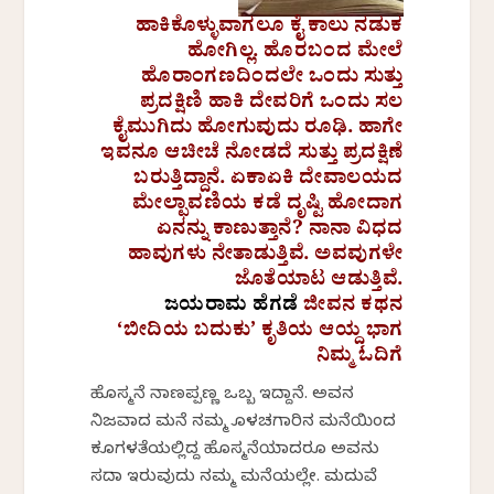
ಹಾಕಿಕೊಳ್ಳುವಾಗಲೂ ಕೈ ಕಾಲು ನಡುಕ
ಹೋಗಿಲ್ಲ. ಹೊರಬಂದ ಮೇಲೆ
ಹೊರಾಂಗಣದಿಂದಲೇ ಒಂದು ಸುತ್ತು
ಪ್ರದಕ್ಷಿಣಿ ಹಾಕಿ ದೇವರಿಗೆ ಒಂದು ಸಲ
ಕೈಮುಗಿದು ಹೋಗುವುದು ರೂಢಿ. ಹಾಗೇ
ಇವನೂ ಆಚೀಚೆ ನೋಡದೆ ಸುತ್ತು ಪ್ರದಕ್ಷಿಣೆ
ಬರುತ್ತಿದ್ದಾನೆ. ಏಕಾಏಕಿ ದೇವಾಲಯದ
ಮೇಲ್ಛಾವಣಿಯ ಕಡೆ ದೃಷ್ಟಿ ಹೋದಾಗ
ಏನನ್ನು ಕಾಣುತ್ತಾನೆ? ನಾನಾ ವಿಧದ
ಹಾವುಗಳು ನೇತಾಡುತ್ತಿವೆ. ಅವವುಗಳೇ
ಜೊತೆಯಾಟ ಆಡುತ್ತಿವೆ.
ಜಯರಾಮ ಹೆಗಡೆ
ಜೀವನ ಕಥನ
‘ಬೀದಿಯ ಬದುಕು’ ಕೃತಿಯ ಆಯ್ದ ಭಾಗ
ನಿಮ್ಮ ಓದಿಗೆ
ಹೊಸ್ಮನೆ ನಾಣಪ್ಪಣ್ಣ ಒಬ್ಬ ಇದ್ದಾನೆ. ಅವನ
ನಿಜವಾದ ಮನೆ ನಮ್ಮ ಕೊಳಚಗಾರಿನ ಮನೆಯಿಂದ
ಕೂಗಳತೆಯಲ್ಲಿದ್ದ ಹೊಸ್ಮನೆಯಾದರೂ ಅವನು
ಸದಾ ಇರುವುದು ನಮ್ಮ ಮನೆಯಲ್ಲೇ. ಮದುವೆ