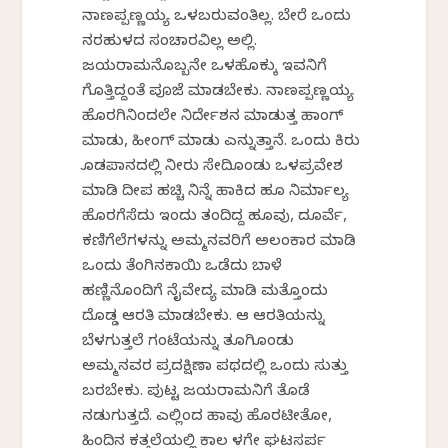
ನಾಣಪ್ಪಣ್ಣಯ್ಯ ಒಳಬರುವಂತಿಲ್ಲ. ಬೇರೆ ಒಂದು
ನರಹುಳದ ಸಂಚಾರವಿಲ್ಲ ಅಲ್ಲಿ.
ಜಯರಾಮನೊಬ್ಬನೇ ಒಳಹೊಕ್ಕು ಇವನಿಗೆ
ಗೊತ್ತಿದ್ದಂತೆ ಪೂಜೆ ಮಾಡಬೇಕು. ನಾಣಪ್ಪಣ್ಣಯ್ಯ
ಹೊರಗಿನಿಂದಲೇ ನಿರ್ದೇಶನ ಮಾಡುತ್ತ ಹಾಂಗ್
ಮಾಡು, ಹೀಂಗ್ ಮಾಡು ಎನ್ನುತ್ತಾನೆ. ಒಂದು ಕಿರು
ಕೊಡಪಾನದಲ್ಲಿ ನೀರು ಸೇದಿಕೊಂಡು ಒಳಪ್ರವೇಶ
ಮಾಡಿ ದೀಪ ಹಚ್ಚಿ ನಿನ್ನೆ ಹಾಕಿದ ಹೂ ನಿರ್ಮಾಲ್ಯ
ಹೊರಗೆಸೆದು ಇಂದು ತಂದಿದ್ದ ಹೂವು, ದೂರ್ವೆ,
ಕಣಿಗೆಲೆಗಳನ್ನು ಅಮ್ಮನವರಿಗೆ ಅಲಂಕಾರ ಮಾಡಿ
ಒಂದು ತೆಂಗಿನಕಾಯಿ ಒಡೆದು ಬಾಳೆ
ಹಣ್ಣಿನೊಂದಿಗೆ ನೈವೇದ್ಯ ಮಾಡಿ ಮತ್ತೊಂದು
ದೊಡ್ಡ ಆರತಿ ಮಾಡಬೇಕು. ಆ ಆರತಿಯನ್ನು
ಬೆಳಗುತ್ತಲೆ ಗಂಟೆಯನ್ನು ತೂಗಿಕೊಂಡು
ಅಮ್ಮನವರ ಪ್ರದಕ್ಷಿಣಾ ಪಥದಲ್ಲಿ ಒಂದು ಸುತ್ತು
ಬರಬೇಕು. ಪುಟ್ಟ ಜಯರಾಮನಿಗೆ ತೊಡೆ
ನಡುಗುತ್ತದೆ. ಎಲ್ಲಿಂದ ಹಾವು ಹೊರಟೀತೋ,
ಹಿಂದಿನ ಕತ್ತಲೆಯಲ್ಲಿ ಕಾಲ ಕೆಳಗೇ ಘಟಸರ್ಪ