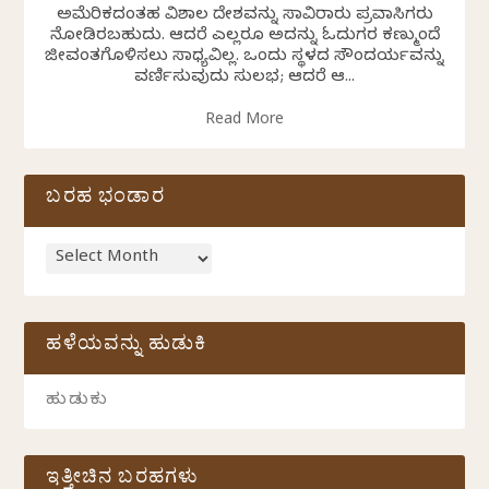
ಅಮೆರಿಕದಂತಹ ವಿಶಾಲ ದೇಶವನ್ನು ಸಾವಿರಾರು ಪ್ರವಾಸಿಗರು
ನೋಡಿರಬಹುದು. ಆದರೆ ಎಲ್ಲರೂ ಅದನ್ನು ಓದುಗರ ಕಣ್ಮುಂದೆ
ಜೀವಂತಗೊಳಿಸಲು ಸಾಧ್ಯವಿಲ್ಲ. ಒಂದು ಸ್ಥಳದ ಸೌಂದರ್ಯವನ್ನು
ವರ್ಣಿಸುವುದು ಸುಲಭ; ಆದರೆ ಆ...
Read More
ಬರಹ ಭಂಡಾರ
ಹಳೆಯವನ್ನು ಹುಡುಕಿ
ಇತ್ತೀಚಿನ ಬರಹಗಳು