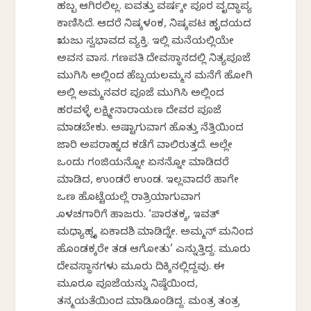
ಹಬ್ಬ ಆಗಿರಲಿಲ್ಲ. ಐವತ್ತು ವರ್ಷಕ್ಕೇ ಪೂರ ವೃದ್ಧಾಪ್ಯ
ಕಾಣಿಸಿದೆ. ಆದರೆ ನಿಷ್ಕಳಂಕ, ನಿಷ್ಕಪಟ ಹೃದಯದ
ಋಜು ಸ್ವಭಾವದ ವ್ಯಕ್ತಿ. ಇಲ್ಲಿ ಮನೆಯಲ್ಲಿಯೇ
ಅವನ ವಾಸ. ಗಣಪತಿ ದೇವಸ್ಥಾನದಲ್ಲಿ ನಿತ್ಯಪೂಜೆ
ಮುಗಿಸಿ ಅಲ್ಲಿಂದ ಹೆಬ್ಬಯಲಮ್ಮನ ಮನೆಗೆ ಹೋಗಿ
ಅಲ್ಲಿ ಅಮ್ಮನವರ ಪೂಜೆ ಮುಗಿಸಿ ಅಲ್ಲಿಂದ
ಹರವಳ್ಳೆ ಲಕ್ಷ್ಮೀನಾರಾಯಣ ದೇವರ ಪೂಜೆ
ಮಾಡಬೇಕು. ಅಷ್ಟಾಗುವಾಗ ಹೊತ್ತು ನೆತ್ತಿಯಿಂದ
ಜಾರಿ ಅಪರಾಹ್ನದ ಕಡೆಗೆ ವಾಲಿರುತ್ತದೆ. ಅಲ್ಲೇ
ಒಂದು ಗಂಜಿಯನ್ನೋ ಏನನ್ನೋ ಮಾಡಿದರೆ
ಮಾಡಿದ, ಉಂಡರೆ ಉಂಡ. ಇಲ್ಲವಾದರೆ ಹಾಗೇ
ಒಣ ಹೊಟ್ಟೆಯಲ್ಲೆ ರಾತ್ರಿಯಾಗುವಾಗ
ಕೊಳಚಗಾರಿಗೆ ಹಾಜರು. ‘ಪಾರತಕ್ಕ, ಇವತ್
ಮಧ್ಯಾಹ್ನಕ್ಕೆ ಏಕಾದಶಿ ಮಾಡಿದ್ನೇ. ಅಮ್ಮನ್ ಮನಿಂದ
ಹೊಂಡಕ್ಕರೇ ತಡ ಆಗೋತು’ ಎನ್ನುತ್ತಿದ್ದ. ಮೂರು
ದೇವಸ್ಥಾನಗಳು ಮೂರು ದಿಕ್ಕಿನಲ್ಲಿದ್ದವು. ಈ
ಮೂರೂ ಪೂಜೆಯನ್ನು ನಿಷ್ಠೆಯಿಂದ,
ತನ್ಮಯತೆಯಿಂದ ಮಾಡಿಕೊಂಡಿದ್ದ. ಮಂತ್ರ ತಂತ್ರ