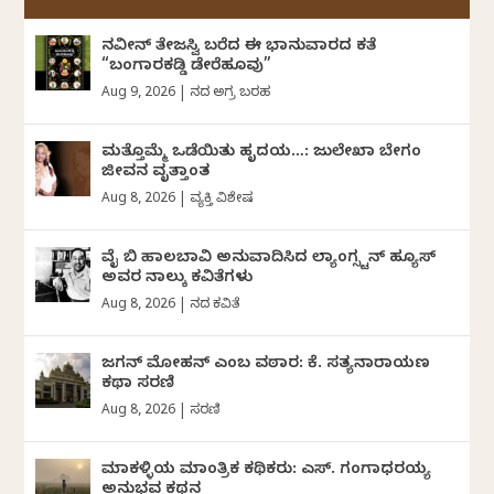
ನವೀನ್‌ ತೇಜಸ್ವಿ ಬರೆದ ಈ ಭಾನುವಾರದ ಕತೆ
“ಬಂಗಾರಕಡ್ಡಿ ಡೇರೆಹೂವು”
Aug 9, 2026
|
ದಿನದ ಅಗ್ರ ಬರಹ
ಮತ್ತೊಮ್ಮೆ ಒಡೆಯಿತು ಹೃದಯ…: ಜುಲೇಖಾ ಬೇಗಂ
ಜೀವನ ವೃತ್ತಾಂತ
Aug 8, 2026
|
ವ್ಯಕ್ತಿ ವಿಶೇಷ
ವೈ ಬಿ ಹಾಲಬಾವಿ ಅನುವಾದಿಸಿದ ಲ್ಯಾಂಗ್ಸ್ಟನ್ ಹ್ಯೂಸ್
ಅವರ ನಾಲ್ಕು ಕವಿತೆಗಳು
Aug 8, 2026
|
ದಿನದ ಕವಿತೆ
ಜಗನ್‌ ಮೋಹನ್‌ ಎಂಬ ವಠಾರ: ಕೆ. ಸತ್ಯನಾರಾಯಣ
ಕಥಾ ಸರಣಿ
Aug 8, 2026
|
ಸರಣಿ
ಮಾಕಳ್ಳಿಯ ಮಾಂತ್ರಿಕ ಕಥಿಕರು: ಎಸ್. ಗಂಗಾಧರಯ್ಯ
ಅನುಭವ ಕಥನ