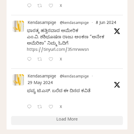
X
Kendasampige
8 Jun 2024
@kendasampige
·
ಭಾರತಕ್ಕೆ ಹತ್ತಿರವಾದ ಅಮೇರಿಕ
ಎಂ.ವಿ. ಶಶಿಭೂಷಣ ರಾಜು ಅಂಕಣ “ಅನೇಕ
ಅಮೆರಿಕಾ” ನಿಮ್ಮ ಓದಿಗೆ
https://tinyurl.com/35mrwwsn
X
Kendasampige
@kendasampige
·
29 May 2024
ಭವ್ಯ ಟಿ.ಎಸ್. ಬರೆದ ಈ ದಿನದ ಕವಿತೆ
X
Load More