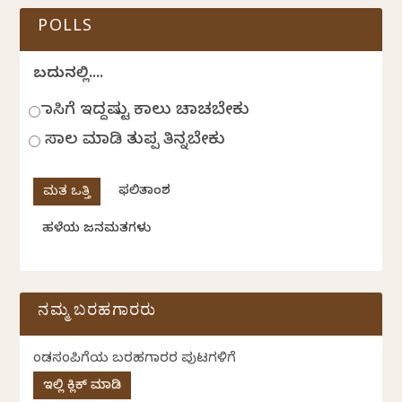
POLLS
ಬದುಕಿನಲ್ಲಿ....
ಹಾಸಿಗೆ ಇದ್ದಷ್ಟು ಕಾಲು ಚಾಚಬೇಕು
ಸಾಲ ಮಾಡಿ ತುಪ್ಪ ತಿನ್ನಬೇಕು
ಫಲಿತಾಂಶ
ಹಳೆಯ ಜನಮತಗಳು
ನಮ್ಮ ಬರಹಗಾರರು
ಕೆಂಡಸಂಪಿಗೆಯ ಬರಹಗಾರರ ಪುಟಗಳಿಗೆ
ಇಲ್ಲಿ ಕ್ಲಿಕ್ ಮಾಡಿ