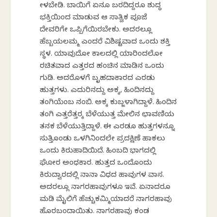
ಕೇಳಬೇಡಿ. ಬಾಯಿಗೆ ಏನೂ ಬರದಿದ್ದರೂ ಶುದ್ಧ
ಭಕ್ತಿಯಿಂದ ಮಾಡುವ ಆ ಸಾತ್ವಿಕ ಪೂಜೆ
ದೇವರಿಗೇ ಒಪ್ಪಿಗೆಯಿರಬೇಕು. ಅದರಲ್ಲೂ
ಹೆಬ್ಬಯಲಮ್ಮ ಎಂದರೆ ವಿಶಿಷ್ಟವಾದ ಒಂದು ಶಕ್ತಿ
ಸ್ಥಳ. ಯಾವುದೋ ಕಾಲದಲ್ಲಿ ಯಾರಿಂದಲೋ
ರಚಿತವಾದ ಎತ್ತರದ ಹಂಚಿನ ಮಾಡಿನ ಒಂದು
ಗುಡಿ. ಅದರೊಳಗೆ ಬೃಹದಾಕಾರದ ಎರಡು
ಹುತ್ತಗಳು. ಎದುರಿನದ್ದು ಅಕ್ಕ, ಹಿಂದಿನದ್ದು
ತಂಗಿಯೆಂಬ ನಂಬಿಕೆ. ಅಕ್ಕ ಕುಬ್ಜಳಾಗಿದ್ದಾಳೆ. ಹಿಂದಿನ
ತಂಗಿ ಎತ್ತರೆತ್ತರಕ್ಕೆ ಬೆಳೆಯುತ್ತ ಮೇಲಿನ ಛಾವಣಿಯ
ತನಕ ಬೆಳೆಯುತ್ತಿದ್ದಾಳೆ. ಈ ಎರಡೂ ಹುತ್ತಗಳನ್ನೂ
ಸುತ್ತಿಕೊಂಡು ಒಳಗಿನಿಂದಲೇ ಪ್ರದಕ್ಷಿಣೆ ಹಾಕಲು
ಒಂದು ಕಿರುಹಾದಿಯಿದೆ. ಹಿಂಬದಿ ಭಾಗದಲ್ಲಿ
ಘೋರ ಅಂಧಕಾರ. ಹುತ್ತದ ಒಂದೊಂದು
ಕಿರುದ್ವಾರದಲ್ಲಿ ನಾನಾ ವಿಧದ ಹಾವುಗಳ ವಾಸ.
ಅದರಲ್ಲೂ ನಾಗರಹಾವುಗಳೂ ಇವೆ. ಏನಾದರೂ
ಮಡಿ ಮೈಲಿಗೆ ಹೆಚ್ಚುಕಮ್ಮಿಯಾದರೆ ನಾಗರಹಾವು
ಹೊರಬಂದಾಯಿತು. ನಾಗರಹಾವು ಕಂಡ