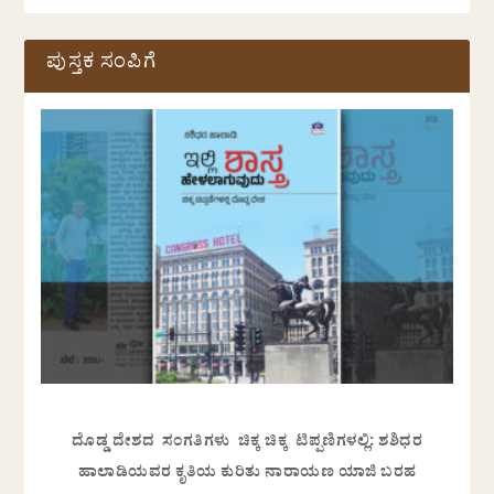
ಪುಸ್ತಕ ಸಂಪಿಗೆ
ದೊಡ್ಡ ದೇಶದ ಸಂಗತಿಗಳು ಚಿಕ್ಕ ಚಿಕ್ಕ ಟಿಪ್ಪಣಿಗಳಲ್ಲಿ: ಶಶಿಧರ
ಹಾಲಾಡಿಯವರ ಕೃತಿಯ ಕುರಿತು ನಾರಾಯಣ ಯಾಜಿ ಬರಹ