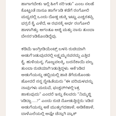
ಹಾಗಾಗಬೇಕು ಇಲ್ಲಿ ಹೀಗೆ ಸರಿ ಮಾಡು” ಎಂಬ ಸಲಹೆ
ಕೊಟ್ಟಂತೆ ನಾನೂ ಹಾಗೇ ಮಾಡಿ ಕಡೆಗೆ ರಂಗೋಲಿ
ಮಧ್ಯದಲ್ಲಿ ಒಂದು ದೊಡ್ಡ ಚುಕ್ಕಿ ಇಟ್ಟು ಎಚ್ಚರತಪ್ಪಿ
ಭರ್ರನೆ ಕೈ ಎಳೆದೆ, ಆ ರಭಸಕ್ಕೆ ಅರ್ಧ ರಂಗೋಲಿ
ಹಾಳಾಗಿತ್ತು. ಆಗಂತೂ ಅಜ್ಜಿ ಮತ್ತು ನಾನು ತುಂಬಾ
ಬೇಸರ ಮಾಡಿಕೊಂಡಿದ್ದೆವು.
ಕಡಿಮೆ ಇಂಗ್ರೀಡಿಯೆಂಟ್ಸ್ ಬಳಸಿ ರುಚಿಯಾಗಿ
ಅಡುಗೆ ಮಾಡುವುದರಲ್ಲಿ ಲಕ್ಷ್ಮಮ್ಮನವರದ್ದು ಎತ್ತಿದ
ಕೈ. ಹುಳಿಯನ್ನ, ಗೊಜ್ಜವಲಕ್ಕಿ, ಬದನೆಕಾಯಿ ಪಲ್ಯ
ತುಂಬಾ ರುಚಿಯಾಗಿ ಮಾಡುತ್ತಿದ್ದಳು. ಆಕೆ ಮಾಡಿದ
ಅಡುಗೆಯನ್ನು ಡಬ್ಬಿಯಲ್ಲಿ ಹಾಕಿ ತೆಗೆದುಕೊಂಡು
ಹೋದರೆ ನನ್ನ ಸ್ನೇಹಿತೆಯರು “ಈ ಪರಿಮಳವನ್ನು
ನಾವುಗಳು ಮದುವೆ, ಫಂಕ್ಷನ್‌ಗಳಲ್ಲಿ ಮಾತ್ರ
ಹಾಕುವುದು” ಎಂದರೆ ಇನ್ನು ಕೆಲವರು “ನಿಮ್ಮಜ್ಜಿ
ಮಾಡಿದ್ದಾ……?” ಎಂದು ರುಚಿ ನೋಡುತ್ತಿದ್ದರು. ಮಾಡಿದ
ಅಡುಗೆಯನ್ನು ಆಕೆ ಮುತ್ತುಗದಹಾಳೆ, ಅಡಿಕೆಹಾಳೆ,
ಬಾಳೆಎಲೆಯಲ್ಲಿ ಅಷ್ಟೇ ಚೆನ್ನಾಗಿ ಪ್ಯಾಕ್