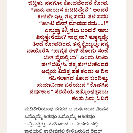
ಬಿಟ್ಟಳು. ನನಗೋ ಕೋಪವೆಂದರೆ ಕೋಪ.
“ನಾನು ಪಾಯಸ ಕುಡಿದಿದ್ದೇನೆ’’ ಅಂದರೆ
ಕೇಳಲೇ ಇಲ್ಲ. ಗಲ್ಲ ಸವರಿ, ತಲೆ ಸವರಿ
“ಊಟ ವೇಸ್ಟ್ ಮಾಡಬಾರದು….!”
ಎನ್ನುತ್ತಾ ತಿನ್ನಿಸಲು ಬಂದರೆ ನಾನು
ತಿನ್ನುತ್ತೇನೆಯೇ? ಸಾಧ್ಯನಾ? ತುತ್ತನ್ನಷ್ಟೇ
ತಿಂದೆ ಕೋಪದಿಂದ. ತನ್ನ ಕೈಯ್ಯಲ್ಲೇ ನನ್ನ
ಬಾಯೊರೆಸಿ “ಜಾಗ್ರತೆ ಈಗ್ ಹೋಗು ಸಂಜೆ
ಬೇಗ ಸೈಡಲ್ಲಿ ಬಾ” ಎಂದು ಟಾಟಾ
ಹೇಳಿಬಿಟ್ಟಳು. ಸತ್ಯ ಹೇಳಬೇಕೆಂದರೆ
ಅಜ್ಜಿಯ ವಿಚಿತ್ರ ಹಠ ಕಂಡು ಆ ದಿನ
ಸಹಿಸಲಾಗದ ಕೋಪ ಬಂದಿತ್ತು.
ಸುಮಾವೀಣಾ ಬರೆಯುವ “ಕೊಡಗಿನ
ವರ್ಷಕಾಲ” ಸರಣಿಯ ಹತ್ತೊಂಭತ್ತನೆಯ
ಕಂತು ನಿಮ್ಮ ಓದಿಗೆ
ಮಡಿಕೇರಿಯಂಥ ನಗರದ ಆ ಮಳೆಗಾಲದ ಜೀವನ
ಒಮ್ಮೊಮ್ಮೆ ಹಿತವೂ ಒಮ್ಮೊಮ್ಮೆ ಅಹಿತವೂ
ಅನ್ನಿಸುತ್ತಿತ್ತು. ಮಳೆಗಾಲದ ಆ ಸಂದರ್ಭದಲ್ಲಿ
ಶಾಲೆಯಲ್ಲಿ ಕಾಲೇಜಿನಲ್ಲಿ ಕೇಳಿಬರುತ್ತಿದ್ದ ರಿವರ್