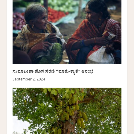
ಸುಮಾವೀಣಾ ಹೊಸ ಸರಣಿ “ಮಾತು-ಕ್ಯಾತೆ” ಆರಂಭ
September 2, 2024