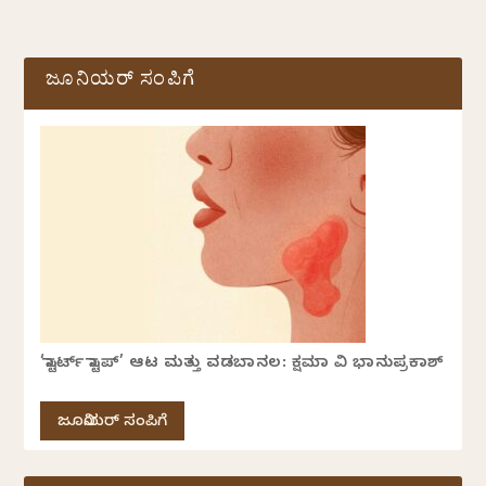
ಜೂನಿಯರ್ ಸಂಪಿಗೆ
‘ಸ್ಟಾರ್ಟ್ ಸ್ಟಾಪ್’ ಆಟ ಮತ್ತು ವಡಬಾನಲ: ಕ್ಷಮಾ ವಿ ಭಾನುಪ್ರಕಾಶ್
ಜೂನಿಯರ್ ಸಂಪಿಗೆ