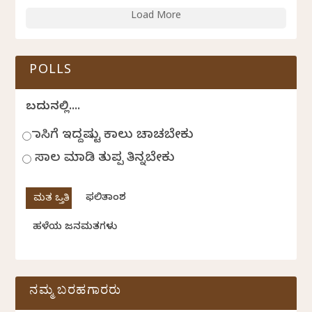
Load More
POLLS
ಬದುಕಿನಲ್ಲಿ....
ಹಾಸಿಗೆ ಇದ್ದಷ್ಟು ಕಾಲು ಚಾಚಬೇಕು
ಸಾಲ ಮಾಡಿ ತುಪ್ಪ ತಿನ್ನಬೇಕು
ಫಲಿತಾಂಶ
ಹಳೆಯ ಜನಮತಗಳು
ನಮ್ಮ ಬರಹಗಾರರು