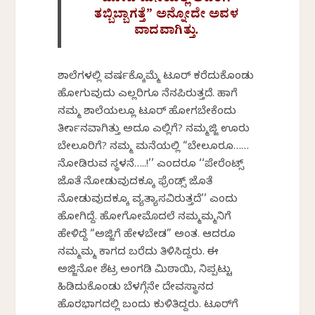
ಹೋದ ಮನೆಯಲ್ಲಿ ಅವರಿಗೆ
ತಬ್ಬಿಬ್ಬಾಗತ್ತೆ” ಅನ್ನೋದೇ ಅವಳ
ವಾದವಾಗಿತ್ತು.
ಶಾಲೆಗಳಲ್ಲಿ ವರ್ಷಕ್ಕೊಮ್ಮೆ ಟೂರ್ ಕರೆದುಕೊಂಡು
ಹೋಗುವುದು ಎಲ್ಲರಿಗೂ ನೆನಪಿರುತ್ತದೆ. ಹಾಗೆ
ನಮ್ಮ ಶಾಲೆಯಲ್ಲೂ ಟೂರ್ ಹೋಗಬೇಕೆಂದು
ತೀರ್ಮಾನವಾಗಿತ್ತು ಅದೂ ಎಲ್ಲಿಗೆ? ನಮ್ಮಜ್ಜಿ ಊರು
ಬೇಲೂರಿಗೆ? ನಮ್ಮ ಮನೆಯಲ್ಲಿ “ಬೇಲೂರೂ……
ನೋಡಿರುವ ಸ್ಥಳನೆ…..!’’ ಎಂದರೂ ‘‘ಪೇರೆಂಟ್ಸ್
ಜೊತೆ ನೋಡುವುದಕ್ಕೂ ಫ್ರೆಂಡ್ಸ್ ಜೊತೆ
ನೋಡುವುದಕ್ಕೂ ವ್ಯತ್ಯಾಸವಿರುತ್ತದೆ’’ ಎಂದು
ಹೋಗಿದ್ದೆ. ಹೋಗೋಮೊದಲೆ ನಮ್ಮಮ್ಮನಿಗೆ
ಹೇಳಿದ್ದೆ “ಅಜ್ಜಿಗೆ ಹೇಳಬೇಡ” ಅಂತ. ಆದರೂ
ನಮ್ಮಮ್ಮ ಕಾಗದ ಬರೆದು ತಿಳಿಸಿದ್ದರು. ಈ
ಅಜ್ಜಿನೋ ಶೆಟ್ರ ಅಂಗಡಿ ಮಿಠಾಯಿ, ನಿಪ್ಪಟ್ಟು
ಹಿಡಿದುಕೊಂಡು ಬೆಳಗ್ಗೆನೇ ದೇವಸ್ಥಾನದ
ಹೊರಭಾಗದಲ್ಲಿ ಬಂದು ಕುಳಿತಿದ್ದರು. ಟೂರ್‌ಗೆ