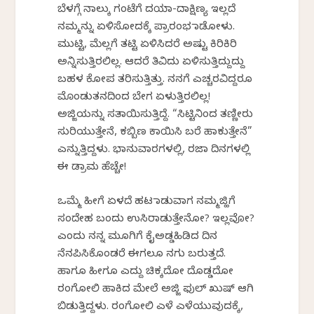
ಬೆಳಗ್ಗೆ ನಾಲ್ಕು ಗಂಟೆಗೆ ದಯಾ-ದಾಕ್ಷಿಣ್ಯ ಇಲ್ಲದೆ
ನಮ್ಮನ್ನು ಏಳಿಸೋದಕ್ಕೆ ಪ್ರಾರಂಭ ಮಾಡೋಳು.
ಮುಟ್ಟಿ, ಮೆಲ್ಲಗೆ ತಟ್ಟಿ ಏಳಿಸಿದರೆ ಅಷ್ಟು ಕಿರಿಕಿರಿ
ಅನ್ನಿಸುತ್ತಿರಲಿಲ್ಲ. ಆದರೆ ತಿವಿದು ಏಳಿಸುತ್ತಿದ್ದುದ್ದು
ಬಹಳ ಕೋಪ ತರಿಸುತ್ತಿತ್ತು. ನನಗೆ ಎಚ್ಚರವಿದ್ದರೂ
ಮೊಂಡುತನದಿಂದ ಬೇಗ ಏಳುತ್ತಿರಲಿಲ್ಲ!
ಅಜ್ಜಿಯನ್ನು ಸತಾಯಿಸುತ್ತಿದ್ದೆ. “ಸಿಟ್ಟಿನಿಂದ ತಣ್ಣೀರು
ಸುರಿಯುತ್ತೇನೆ, ಕಬ್ಬಿಣ ಕಾಯಿಸಿ ಬರೆ ಹಾಕುತ್ತೇನೆ”
ಎನ್ನುತ್ತಿದ್ದಳು. ಭಾನುವಾರಗಳಲ್ಲಿ, ರಜಾ ದಿನಗಳಲ್ಲಿ
ಈ ಡ್ರಾಮ ಹೆಚ್ಚೇ!
ಒಮ್ಮೆ ಹೀಗೆ ಏಳದೆ ಹಟ ಮಾಡುವಾಗ ನಮ್ಮಜ್ಹಿಗೆ
ಸಂದೇಹ ಬಂದು ಉಸಿರಾಡುತ್ತೇನೋ? ಇಲ್ಲವೋ?
ಎಂದು ನನ್ನ ಮೂಗಿಗೆ ಕೈಅಡ್ಡಹಿಡಿದ ದಿನ
ನೆನಪಿಸಿಕೊಂಡರೆ ಈಗಲೂ ನಗು ಬರುತ್ತದೆ.
ಹಾಗೂ ಹೀಗೂ ಎದ್ದು ಚಿಕ್ಕದೋ ದೊಡ್ಡದೋ
ರಂಗೋಲಿ ಹಾಕಿದ ಮೇಲೆ ಅಜ್ಜಿ ಫುಲ್ ಖುಷ್ ಆಗಿ
ಬಿಡುತ್ತಿದ್ದಳು. ರಂಗೋಲಿ ಎಳೆ ಎಳೆಯುವುದಕ್ಕೆ,