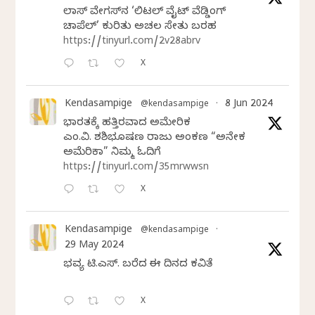
ಲಾಸ್‌ ವೇಗಸ್‌ನ ‘ಲಿಟಲ್ ವೈಟ್ ವೆಡ್ಡಿಂಗ್
ಚಾಪೆಲ್’ ಕುರಿತು ಅಚಲ ಸೇತು ಬರಹ
https://tinyurl.com/2v28abrv
X
Kendasampige
8 Jun 2024
@kendasampige
·
ಭಾರತಕ್ಕೆ ಹತ್ತಿರವಾದ ಅಮೇರಿಕ
ಎಂ.ವಿ. ಶಶಿಭೂಷಣ ರಾಜು ಅಂಕಣ “ಅನೇಕ
ಅಮೆರಿಕಾ” ನಿಮ್ಮ ಓದಿಗೆ
https://tinyurl.com/35mrwwsn
X
Kendasampige
@kendasampige
·
29 May 2024
ಭವ್ಯ ಟಿ.ಎಸ್. ಬರೆದ ಈ ದಿನದ ಕವಿತೆ
X