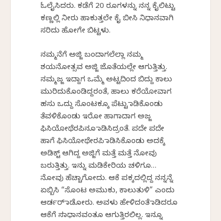
ಓಲೈಸಿದರು. ಕಡೆಗೆ 20 ರೂಗಳನ್ನು ನನ್ನ ಕೈಲಿಟ್ಟು
ಕಣ್ಣಲ್ಲಿ ನೀರು ಹಾಕುತ್ತಲೇ ಕೈ ಬೀಸಿ ನಿಧಾನವಾಗಿ
ಸರಿದು ಹೋಗೇ ಬಿಟ್ಟಳು.
ನಮ್ಮನೆಗೆ ಅಜ್ಜಿ ಬಂದಾಗಲೆಲ್ಲಾ ನಮ್ಮ
ಶಯನೋತ್ಸವ ಅಜ್ಜಿ ಜೊತೆಯಲ್ಲೇ ಆಗುತ್ತಿತ್ತು.
ನಮ್ಮಜ್ಜ ಇದ್ದಾಗ ಒಮ್ಮೆ ಅಟ್ಟದಿಂದ ಬಿದ್ದು ಕಾಲು
ಮುರಿದುಕೊಂಡಿದ್ದರಂತೆ, ಹಾಲು ಕರೆಯೋವಾಗ
ಹಸು ಒದ್ದು ಸೊಂಟಕ್ಕೂ ಪೆಟ್ಟು ಮಾಡಿಕೊಂಡು
ತೆವಳಿಕೊಂಡು ಇರೋ ಹಾಗಾದಾಗ ಅಜ್ಜ
ಫಿಸಿಯೋಥೆರಪಿನೂ ಮಾಡಿಸಿದ್ರಂತೆ. ಪದೇ ಪದೇ
ಹಾಗೆ ಫಿಸಿಯೋಥೇರಪಿ ಮಾಡಿಸಿಕೊಂಡು ಅದಕ್ಕೆ
ಅಡಿಕ್ಟ್ ಆಗಿದ್ದ ಅಜ್ಜಿಗೆ ಮತ್ತೆ ಮತ್ತೆ ನೋವು
ಬರುತ್ತಿತ್ತು. ಇನ್ನು ಮಡಿಕೇರಿಯ ಚಳಿಗೂ…
ನೋವು ಹೆಚ್ಚಾಗೋದು. ಆಕೆ ಪಕ್ಕದಲ್ಲಿದ್ದ ನನ್ನನ್ನೆ
ಏಬ್ಬಿಸಿ “ಸೊಂಟ ಅಮುಕು, ಕಾಲುತುಳಿ” ಎಂದು
ಆರ್ಡರ್ ಮಾಡೋರು. ಅವಳು ಹೇಳಿದಂತೆ ಮಾಡಿದರೂ
ಆಕೆಗೆ ಸಮಾಧಾನವಂತೂ ಆಗುತ್ತಿರಲಿಲ್ಲ. ಇನ್ನೂ