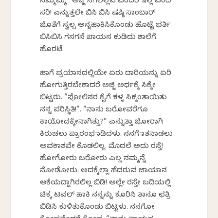
ನಮ್ಮಮ್ಮ “ಅಜ್ಜಿ ಸಿಗಲಿಲ್ಲವ ಎಂದರೆ ಇಲ್ಲ ಎಂದೆ”
ಸರಿ! ಎನ್ನುತ್ತಲೇ ಬಿಸಿ ಬಿಸಿ ಷಷ್ಠಿ ಸಾಂಬಾರ್
ಜೊತೆಗೆ ಸ್ವಲ್ಪ ಅನ್ನಹಾಕಿಸಿಕೊಂಡು ಹೊಟ್ಟೆ ಭರ್ತಿ
ಬಿಸಿಬಿಸಿ ಗಸಗಸೆ ಪಾಯಸ ಕುಡಿದು ಶಾಲೆಗೆ
ಹೊರಟೆ.
ಹಾಗೆ ಪ್ರಯಾಸದಲ್ಲಿಯೇ ಏರು ದಾರಿಯನ್ನು ಏರಿ
ಹೋಗುತ್ತಿರಬೇಕಾದರೆ ಅಜ್ಜಿ ಅರ್ಧಕ್ಕೆ ಸಿಕ್ಕೇ
ಬಿಟ್ಟರು. “ಪೋಲಿಸರ ಕೈಗೆ ಕಳ್ಳ ಸಿಕ್ಕಂತಾಯಿತು
ನನ್ನ ಪರಿಸ್ಥಿತಿ!”. “ನಾನು ಬರೋವರೆಗೂ
ಕಾಯೋದಕ್ಕೇನಾಗಿತ್ತು?” ಎನ್ನುತ್ತಾ ಜೋರಾಗಿ
ಕಿರುಚಲು ಪ್ರಾರಂಭ ಮಾಡಿದಳು. ನನಗೆ ಮಾತನಾಡಲು
ಅವಕಾಶವೇ ಕೊಡಲಿಲ್ಲ. ಮೊದಲೆ ಅದು ರಸ್ತೆ!
ಹೋಗೋರು ಬರೋರು ಎಲ್ಲ ನಮ್ಮನ್ನೆ
ನೋಡೋರು. ಅದಕ್ಕೆಲ್ಲಾ ಹೆದರುವ ಜಾಯಮಾನ
ಆಕೆಯದ್ದಾಗಿರಲಿಲ್ಲ ಬಿಡಿ! ಅಲ್ಲೇ ರಸ್ತೇ ಬದಿಯಲ್ಲಿ
ಚಿಕ್ಕ ಟವಲ್ ಹಾಕಿ ನನ್ನನ್ನು ಕೂರಿಸಿ ತಾನೂ ಛತ್ರಿ
ಬಿಡಿಸಿ ಕುಳಿತುಕೊಂಡು ಬಿಟ್ಟಳು. ನನಗೋ