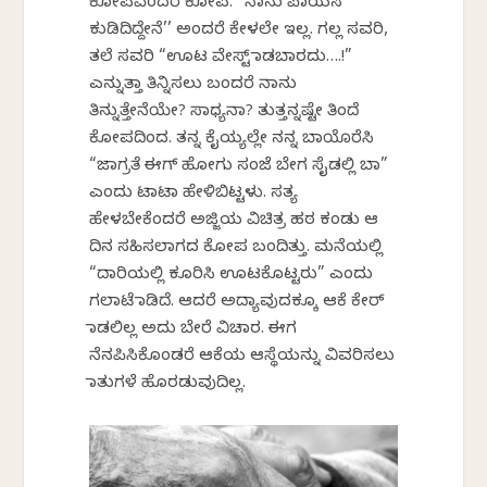
ಕೋಪವೆಂದರೆ ಕೋಪ. “ನಾನು ಪಾಯಸ
ಕುಡಿದಿದ್ದೇನೆ’’ ಅಂದರೆ ಕೇಳಲೇ ಇಲ್ಲ. ಗಲ್ಲ ಸವರಿ,
ತಲೆ ಸವರಿ “ಊಟ ವೇಸ್ಟ್ ಮಾಡಬಾರದು….!”
ಎನ್ನುತ್ತಾ ತಿನ್ನಿಸಲು ಬಂದರೆ ನಾನು
ತಿನ್ನುತ್ತೇನೆಯೇ? ಸಾಧ್ಯನಾ? ತುತ್ತನ್ನಷ್ಟೇ ತಿಂದೆ
ಕೋಪದಿಂದ. ತನ್ನ ಕೈಯ್ಯಲ್ಲೇ ನನ್ನ ಬಾಯೊರೆಸಿ
“ಜಾಗ್ರತೆ ಈಗ್ ಹೋಗು ಸಂಜೆ ಬೇಗ ಸೈಡಲ್ಲಿ ಬಾ”
ಎಂದು ಟಾಟಾ ಹೇಳಿಬಿಟ್ಟಳು. ಸತ್ಯ
ಹೇಳಬೇಕೆಂದರೆ ಅಜ್ಜಿಯ ವಿಚಿತ್ರ ಹಠ ಕಂಡು ಆ
ದಿನ ಸಹಿಸಲಾಗದ ಕೋಪ ಬಂದಿತ್ತು. ಮನೆಯಲ್ಲಿ
“ದಾರಿಯಲ್ಲಿ ಕೂರಿಸಿ ಊಟಕೊಟ್ಟರು” ಎಂದು
ಗಲಾಟೆ ಮಾಡಿದೆ. ಆದರೆ ಅದ್ಯಾವುದಕ್ಕೂ ಆಕೆ ಕೇರ್
ಮಾಡಲಿಲ್ಲ ಅದು ಬೇರೆ ವಿಚಾರ. ಈಗ
ನೆನಪಿಸಿಕೊಂಡರೆ ಆಕೆಯ ಆಸ್ಥೆಯನ್ನು ವಿವರಿಸಲು
ಮಾತುಗಳೆ ಹೊರಡುವುದಿಲ್ಲ.