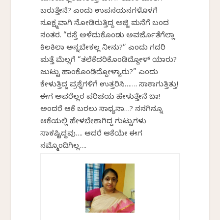
ಬರುತ್ತೇನೆ? ಎಂದು ಉಪನಯನಗಳೊಳಗೆ
ಸೂಕ್ಷ್ಮವಾಗಿ ನೋಡಿರುತ್ತಿದ್ದ ಅಜ್ಜಿ ಮನೆಗೆ ಬಂದ
ನಂತರ. “ರಸ್ತೆ ಅಳೆದುಕೊಂಡು ಅವರ್ಜೊತೆಗೆಲ್ಲಾ
ಕಿಲಕಿಲಾ ಅನ್ನಬೇಕಲ್ಲ ನೀನು?” ಎಂದು ಗದರಿ
ಮತ್ತೆ ಮೆಲ್ಲಗೆ “ತಲೆಕೆದರಿಕೊಂಡಿದ್ದೋಳ್ ಯಾರು?
ಜುಟ್ಟು ಹಾಂಕೊಂಡಿದ್ದೋಳ್ಯಾರು?” ಎಂದು
ಕೇಳುತ್ತಿದ್ದ ಪ್ರಶ್ನೆಗಳಿಗೆ ಉತ್ತರಿಸಿ……. ಸಾಕಾಗುತ್ತಿತ್ತು!
ಈಗ ಅವರೆಲ್ಲರ ಪರಿಚಯ ಹೇಳುತ್ತೇನೆ ಬಾ!
ಅಂದರೆ ಆಕೆ ಬರಲು ಸಾಧ್ಯನಾ…? ನನಗಿನ್ನೂ
ಆಕೆಯಲ್ಲಿ ಹೇಳಬೇಕಾಗಿದ್ದ ಗುಟ್ಟುಗಳು
ಸಾಕಷ್ಟಿದ್ದವು…. ಆದರೆ ಆಕೆಯೇ ಈಗ
ನಮ್ಮೊಂದಿಗಿಲ್ಲ….