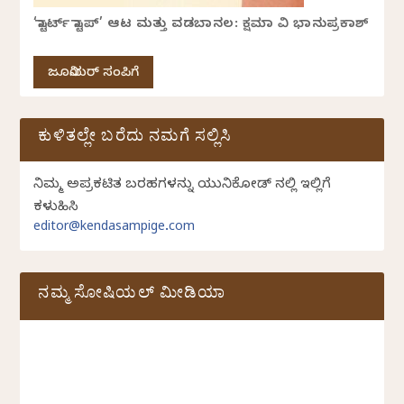
‘ಸ್ಟಾರ್ಟ್ ಸ್ಟಾಪ್’ ಆಟ ಮತ್ತು ವಡಬಾನಲ: ಕ್ಷಮಾ ವಿ ಭಾನುಪ್ರಕಾಶ್
ಜೂನಿಯರ್ ಸಂಪಿಗೆ
ಕುಳಿತಲ್ಲೇ ಬರೆದು ನಮಗೆ ಸಲ್ಲಿಸಿ
ನಿಮ್ಮ ಅಪ್ರಕಟಿತ ಬರಹಗಳನ್ನು ಯುನಿಕೋಡ್ ನಲ್ಲಿ ಇಲ್ಲಿಗೆ
ಕಳುಹಿಸಿ
editor@kendasampige.com
ನಮ್ಮ ಸೋಷಿಯಲ್‌ ಮೀಡಿಯಾ