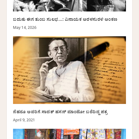
ಬದುಕು ಈಗ ತುಂಬ ಸುಲಭ…: ವಿನಾಯಕ ಅರಳಸುರಳಿ ಅಂಕಣ
May 14, 2026
ನೆಹರೂ ಅವರಿಗೆ ಸಾದತ್ ಹಸನ್ ಮಾಂಟೋ ಬರೆದಿದ್ದ ಪತ್ರ
April 9, 2021