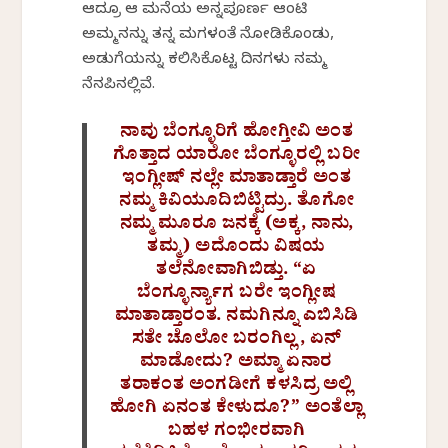
ಆದ್ರೂ ಆ ಮನೆಯ ಅನ್ನಪೂರ್ಣ ಆಂಟಿ
ಅಮ್ಮನನ್ನು ತನ್ನ ಮಗಳಂತೆ ನೋಡಿಕೊಂಡು,
ಅಡುಗೆಯನ್ನು ಕಲಿಸಿಕೊಟ್ಟ ದಿನಗಳು ನಮ್ಮ
ನೆನಪಿನಲ್ಲಿವೆ.
ನಾವು ಬೆಂಗ್ಳೂರಿಗೆ ಹೋಗ್ತೀವಿ ಅಂತ
ಗೊತ್ತಾದ ಯಾರೋ ಬೆಂಗ್ಳೂರಲ್ಲಿ ಬರೀ
ಇಂಗ್ಲೀಷ್ ನಲ್ಲೇ ಮಾತಾಡ್ತಾರೆ ಅಂತ
ನಮ್ಮ ಕಿವಿಯೂದಿಬಿಟ್ಟಿದ್ರು. ತೊಗೋ
ನಮ್ಮ ಮೂರೂ ಜನಕ್ಕೆ (ಅಕ್ಕ, ನಾನು,
ತಮ್ಮ) ಅದೊಂದು ವಿಷಯ
ತಲೆನೋವಾಗಿಬಿಡ್ತು. “ಏ
ಬೆಂಗ್ಳೂರ್ನ್ಯಾಗ ಬರೇ ಇಂಗ್ಲೀಷ
ಮಾತಾಡ್ತಾರಂತ. ನಮಗಿನ್ನೂ ಎಬಿಸಿಡಿ
ಸತೇ ಚೊಲೋ ಬರಂಗಿಲ್ಲ, ಏನ್
ಮಾಡೋದು? ಅಮ್ಮಾ ಏನಾರ
ತರಾಕಂತ ಅಂಗಡೀಗೆ ಕಳಸಿದ್ರ ಅಲ್ಲಿ
ಹೋಗಿ ಏನಂತ ಕೇಳುದೂ?” ಅಂತೆಲ್ಲಾ
ಬಹಳ ಗಂಭೀರವಾಗಿ