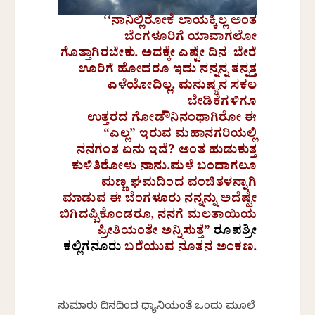
‘
‘ನಾನಿಲ್ಲಿರೋಕೆ ಲಾಯಕ್ಕಿಲ್ಲ ಅಂತ
ಬೆಂಗಳೂರಿಗೆ ಯಾವಾಗಲೋ
ಗೊತ್ತಾಗಿರಬೇಕು. ಅದಕ್ಕೇ ಎಷ್ಟೇ ದಿನ ಬೇರೆ
ಊರಿಗೆ ಹೋದರೂ ಇದು ನನ್ನನ್ನ ತನ್ನತ್ತ
ಎಳೆಯೋದಿಲ್ಲ. ಮನುಷ್ಯನ ಸಕಲ
ಬೇಡಿಕೆಗಳಿಗೂ
ಉತ್ತರದ
ಗೋಡೌನಿನಂಥಾಗಿರೋ ಈ
“ಎಲ್ಲ” ಇರುವ ಮಹಾನಗರಿಯಲ್ಲಿ
ನನಗಂತ ಏನು ಇದೆ? ಅಂತ ಹುಡುಕುತ್ತ
ಕುಳಿತಿರೋಳು ನಾನು.ಮಳೆ ಬಂದಾಗಲೂ
ಮಣ್ಣ ಘಮದಿಂದ ವಂಚಿತಳನ್ನಾಗಿ
ಮಾಡುವ ಈ ಬೆಂಗಳೂರು ನನ್ನನ್ನು ಅದೆಷ್ಟೇ
ಬಿಗಿದಪ್ಪಿಕೊಂಡರೂ, ನನಗೆ ಮಲತಾಯಿಯ
ಪ್ರೀತಿಯಂತೇ ಅನ್ನಿಸುತ್ತೆ”
ರೂಪಶ್ರೀ
ಕಲ್ಲಿಗನೂರು
ಬರೆಯುವ ನೂತನ ಅಂಕಣ.
ಸುಮಾರು ದಿನದಿಂದ ಧ್ಯಾನಿಯಂತೆ ಒಂದು ಮೂಲೆ