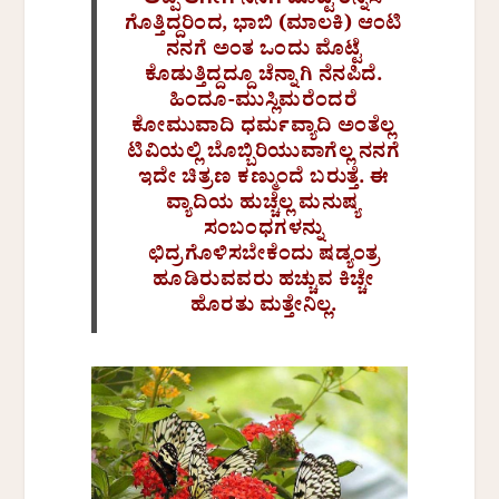
ಅಪ್ಪ ಆಗೀಗ ನನಗೆ ಮೊಟ್ಟೆ ತಿನ್ನಿಸಿ
ಗೊತ್ತಿದ್ದರಿಂದ, ಭಾಬಿ (ಮಾಲಕಿ) ಆಂಟಿ
ನನಗೆ ಅಂತ ಒಂದು ಮೊಟ್ಟೆ
ಕೊಡುತ್ತಿದ್ದದ್ದೂ ಚೆನ್ನಾಗಿ ನೆನಪಿದೆ.
ಹಿಂದೂ-ಮುಸ್ಲಿಮರೆಂದರೆ
ಕೋಮುವಾದಿ ಧರ್ಮವ್ಯಾದಿ ಅಂತೆಲ್ಲ
ಟಿವಿಯಲ್ಲಿ ಬೊಬ್ಬಿರಿಯುವಾಗೆಲ್ಲ ನನಗೆ
ಇದೇ ಚಿತ್ರಣ ಕಣ್ಮುಂದೆ ಬರುತ್ತೆ. ಈ
ವ್ಯಾದಿಯ ಹುಚ್ಚೆಲ್ಲ ಮನುಷ್ಯ
ಸಂಬಂಧಗಳನ್ನು
ಛಿದ್ರಗೊಳಿಸಬೇಕೆಂದು ಷಡ್ಯಂತ್ರ
ಹೂಡಿರುವವರು ಹಚ್ಚುವ ಕಿಚ್ಚೇ
ಹೊರತು ಮತ್ತೇನಿಲ್ಲ.