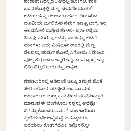
ಹುಡುಕಾಟದಲ್ಲಿದೆ… ಅದೆಲ್ಲ ಹೋಗಲಿ, ಮಳೆ
ಬಂದ ಹೊತ್ತಲ್ಲಿ ಮಣ್ಣ ಘಮವೇ ಮೂಗಿಗೆ
ಬಡಿಯದಷ್ಟು ಈ ಊರು ಹದಗೇಡಿಯಾಗಿದೆ.
‌ಭೂಮಿಯ ಮೇಲಿರುವ ನಮಗೆ ಇಷ್ಟೂ ಭಾಗ್ಯ ಇಲ್ಲ
ಅಂದಮೇಲೆ ಮತ್ತೇನ ಹೇಳಲಿ? ಪ್ರತೀ ರಸ್ತೆಯ
ತಿರುವು-ಮುರುವುಗಳನ್ನು ಇಂಚಷ್ಟೂ ಬಿಡದೆ
ಮನೆಗಳು ಎದ್ದು ನಿಂತಿರೋ ಊರಲ್ಲಿ ಮಣ್ಣ
ನೆಲವನ್ನು ಹುಡುಕ ಹೋದ್ರೆ ಸಿಗೋದು ಸಿಮೆಂಟು
ಫುಟ್ಪಾತು (ಅದೂ ಇದ್ದರೆ ಇದ್ದೀತು ಇಲ್ಲಾಂದ್ರೆ ಇಲ್ಲ
ಬಿಡಿ) ಬಿಟ್ಟರೆ ಟಾರು ರಸ್ತೆ; ಅಷ್ಟೇ!
ಸವಣೂರಿನಲ್ಲಿ ಆಡಿದಂತೆ ಇಲ್ಲೂ ತಮ್ಮನ ಜೊತೆ
ಸೇರಿ ಲಗೋರಿ ಆಡಿದ್ದೇನೆ. ಆದರೂ ಮಳೆ
ಬಂದಾಗಲೂ ಮಣ್ಣ ಘಮದಿಂದ ವಂಚಿತಳನ್ನಾಗಿ
ಮಾಡುವ ಈ ಬೆಂಗಳೂರು ನನ್ನನ್ನು ಅದೆಷ್ಟೇ
ಬಿಗಿದಪ್ಪಿಕೊಂಡರೂ, ನನಗೆ ಮಲತಾಯಿಯ
ಪ್ರೀತಿಯಂತೇ ಅನ್ನಿಸುತ್ತೆ. ಏನನ್ನಾದರೂ
ಬರೆಯಲು ಕೂತಾಗಲೋ, ಇನ್ನೇನನ್ನೋ