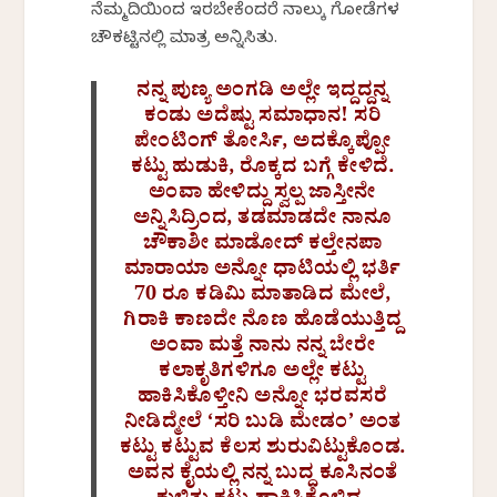
ನೆಮ್ಮದಿಯಿಂದ ಇರಬೇಕೆಂದರೆ ನಾಲ್ಕು ಗೋಡೆಗಳ
ಚೌಕಟ್ಟಿನಲ್ಲಿ ಮಾತ್ರ ಅನ್ನಿಸಿತು.
ನನ್ನ ಪುಣ್ಯ ಅಂಗಡಿ ಅಲ್ಲೇ ಇದ್ದದ್ದನ್ನ
ಕಂಡು ಅದೆಷ್ಟು ಸಮಾಧಾನ! ಸರಿ
ಪೇಂಟಿಂಗ್ ತೋರ್ಸಿ, ಅದಕ್ಕೊಪ್ಪೋ
ಕಟ್ಟು ಹುಡುಕಿ, ರೊಕ್ಕದ ಬಗ್ಗೆ ಕೇಳಿದೆ.
ಅಂವಾ ಹೇಳಿದ್ದು ಸ್ವಲ್ಪ ಜಾಸ್ತೀನೇ
ಅನ್ನಿಸಿದ್ರಿಂದ, ತಡಮಾಡದೇ ನಾನೂ
ಚೌಕಾಶೀ ಮಾಡೋದ್ ಕಲ್ತೇನಪಾ
ಮಾರಾಯಾ ಅನ್ನೋ ಧಾಟಿಯಲ್ಲಿ ಭರ್ತಿ
70 ರೂ ಕಡಿಮಿ ಮಾತಾಡಿದ ಮೇಲೆ,
ಗಿರಾಕಿ ಕಾಣದೇ ನೊಣ ಹೊಡೆಯುತ್ತಿದ್ದ
ಅಂವಾ ಮತ್ತೆ ನಾನು ನನ್ನ ಬೇರೇ
ಕಲಾಕೃತಿಗಳಿಗೂ ಅಲ್ಲೇ ಕಟ್ಟು
ಹಾಕಿಸಿಕೊಳ್ತೀನಿ ಅನ್ನೋ ಭರವಸರೆ
ನೀಡಿದ್ಮೇಲೆ ‘ಸರಿ ಬುಡಿ ಮೇಡಂ’ ಅಂತ
ಕಟ್ಟು ಕಟ್ಟುವ ಕೆಲಸ ಶುರುವಿಟ್ಟುಕೊಂಡ.
ಅವನ ಕೈಯಲ್ಲಿ ನನ್ನ ಬುದ್ಧ ಕೂಸಿನಂತೆ