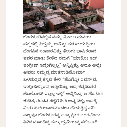
ಬೆಂಗಳೂರಿನಲ್ಲಿನ ನಮ್ಮ ಮೊದಲ ಮನೆಯ
ಪಕ್ಕದಲ್ಲಿ ಪಿಚ್ಚಮ್ಮ ಅನ್ನೋ ನಡುವಯಸ್ಸಿಯ
ಹೆಂಗಸಿನ ಸಂಸಾರವಿತ್ತು. ತೆಲುಗು ಭಾಷಿಕರಾದ
ಇವರ ಮಾತು ಕೇಳಿದ ನಮಗೆ “ಯಾಕೋ ಇದ್
ಇಂಗ್ಲೀಷ್ ಇದ್ದಂಗಿಲ್ಲಲ್ಲ” ಅನ್ನಿಸ್ತಿತ್ತು. ಅದೂ ಅಲ್ದೇ
ಅವರು ನಮ್ಮನ್ನ ಮಾತನಾಡಿಸೋವಾಗ
ಬಳಸುತ್ತಿದ್ದ ಕನ್ನಡ ಕೇಳಿ “ಹೊಗ್ಗೋ ಇವನೌವ,
ಇಂಗ್ಲೀಷಿಲ್ಲಾಂದ್ರ ಅಡ್ಡಿಯಿಲ್ಲ. ಆದ್ರ ಕನ್ನಡಾನರ
ಚೊಲೋದ್ ಇಲ್ಲಲ್ಲ ಇಲ್ಲಿ” ಅನ್ನಿಸಿತ್ತು. ಆ ಹೆಂಗಸಿನ
ಕುಡಿತ, ಗಂಡನ ತಟ್ಟೆಗೆ ಹಿಡಿ ಅನ್ನ ಚೆಲ್ಲಿ, ಅದಕ್ಕೆ
ನೀರು ಹಾಕಿ ಊಟಮಾಡಲು ಹೇಳುತ್ತಿದ್ದ ಪರಿ
ಎಲ್ಲವೂ ಬೆಂಗಳೂರನ್ನ ಪಕ್ಕಾ ಶಿಕ್ಷಿತರ ನಗರವೆಂದು
ತಿಳಿದುಕೊಂಡಿದ್ದ ನಮ್ಮ ಭ್ರಮೆಯನ್ನ ಸಲೀಸಾಗಿ