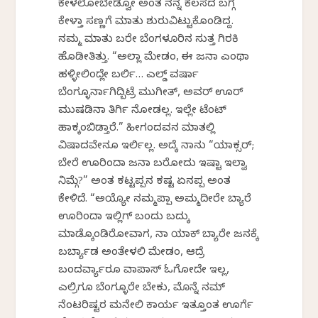
ಕೇಳಲೋಬೇಡ್ವೋ ಅಂತ ನನ್ನ ಕೆಲಸದ ಬಗ್ಗೆ
ಕೇಳ್ತಾ ಸಣ್ಣಗೆ ಮಾತು ಶುರುವಿಟ್ಟುಕೊಂಡಿದ್ದ.
ನಮ್ಮ ಮಾತು ಬರೇ ಬೆಂಗಳೂರಿನ ಸುತ್ತ ಗಿರಕಿ
ಹೊಡೀತಿತ್ತು. “ಅಲ್ಲಾ ಮೇಡಂ, ಈ ಜನಾ ಎಂಥಾ
ಹಳ್ಳೀಲಿಂದ್ಲೇ ಬರ್ಲಿ… ಎಲ್ಡ್ ವರ್ಷಾ
ಬೆಂಗ್ಳೂರ್ನಾಗಿದ್ಬಿಟ್ರೆ ಮುಗೀತ್, ಅವರ್ ಊರ್
ಮುಷಡಿನಾ ತಿರ್ಗಿ ನೋಡಲ್ಲ. ಇಲ್ಲೇ ಟೆಂಟ್
ಹಾಕ್ಕಂಬಿಡ್ತಾರೆ.” ಹೀಗಂದವನ ಮಾತಲ್ಲಿ
ವಿಷಾದವೇನೂ ಇರ್ಲಿಲ್ಲ. ಅದ್ಕೆ ನಾನು “ಯಾಕ್ಸರ್;
ಬೇರೆ ಊರಿಂದಾ ಜನಾ ಬರೋದು ಇಷ್ಟಾ ಇಲ್ವಾ
ನಿಮ್ಗೆ?” ಅಂತ ಕಟ್ಟಪ್ಪನ ಕಷ್ಟ ಏನಪ್ಪ ಅಂತ
ಕೇಳಿದೆ. “ಅಯ್ಯೋ ನಮ್ಮಪ್ಪಾ ಅಮ್ಮದೀರೇ ಬ್ಯಾರೆ
ಊರಿಂದಾ ಇಲ್ಲಿಗ್ ಬಂದು ಬದ್ಕು
ಮಾಡ್ಕೊಂಡಿರೋವಾಗ, ನಾ ಯಾಕ್ ಬ್ಯಾರೇ ಜನಕ್ಕೆ
ಬರ್ಬ್ಯಾಡ ಅಂತೇಳಲಿ ಮೇಡಂ, ಆದ್ರೆ
ಬಂದರ್ವ್ಯಾರೂ ವಾಪಾಸ್ ಓಗೋದೇ ಇಲ್ಲ,
ಎಲ್ರಿಗೂ ಬೆಂಗ್ಳೂರೇ ಬೇಕು, ಮೊನ್ನೆ ನಮ್
ನೆಂಟರಿಷ್ಟರ ಮನೇಲಿ ಕಾರ್ಯ ಇತ್ತೂಂತ ಊರ್ಗೆ