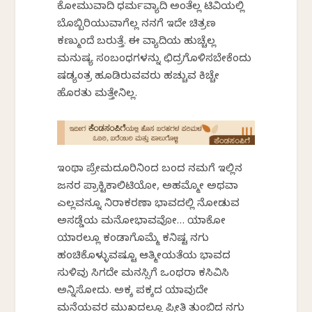
ಕೋಮುವಾದಿ ಧರ್ಮವ್ಯಾದಿ ಅಂತೆಲ್ಲ ಟಿವಿಯಲ್ಲಿ
ಬೊಬ್ಬಿರಿಯುವಾಗೆಲ್ಲ ನನಗೆ ಇದೇ ಚಿತ್ರಣ
ಕಣ್ಮುಂದೆ ಬರುತ್ತೆ. ಈ ವ್ಯಾದಿಯ ಹುಚ್ಚೆಲ್ಲ
ಮನುಷ್ಯ ಸಂಬಂಧಗಳನ್ನು ಛಿದ್ರಗೊಳಿಸಬೇಕೆಂದು
ಷಡ್ಯಂತ್ರ ಹೂಡಿರುವವರು ಹಚ್ಚುವ ಕಿಚ್ಚೇ
ಹೊರತು ಮತ್ತೇನಿಲ್ಲ.
ಇಂಥಾ ಪ್ರೇಮದೂರಿನಿಂದ ಬಂದ ನಮಗೆ ಇಲ್ಲಿನ
ಜನರ ಪ್ರಾಕ್ಟಿಕಾಲಿಟಿಯೋ, ಅಹಮ್ಮೋ ಅಥವಾ
ಎಲ್ಲವನ್ನೂ ನಿರಾಕರಣಾ ಭಾವದಲ್ಲಿ ನೋಡುವ
ಅಸಡ್ಡೆಯ ಮನೋಭಾವವೋ… ಯಾಕೋ
ಯಾರಲ್ಲೂ ಕಂಡಾಗೊಮ್ಮೆ ಕನಿಷ್ಟ ನಗು
ಹಂಚಿಕೊಳ್ಳುವಷ್ಟೂ ಆತ್ಮೀಯತೆಯ ಭಾವದ
ಸುಳಿವು ಸಿಗದೇ ಮನಸ್ಸಿಗೆ ಒಂಥರಾ ಕಸಿವಿಸಿ
ಅನ್ನಿಸೋದು. ಅಕ್ಕ ಪಕ್ಕದ ಯಾವುದೇ
ಮನೆಯವರ ಮುಖದಲ್ಲೂ ಪ್ರೀತಿ ತುಂಬಿದ ನಗು