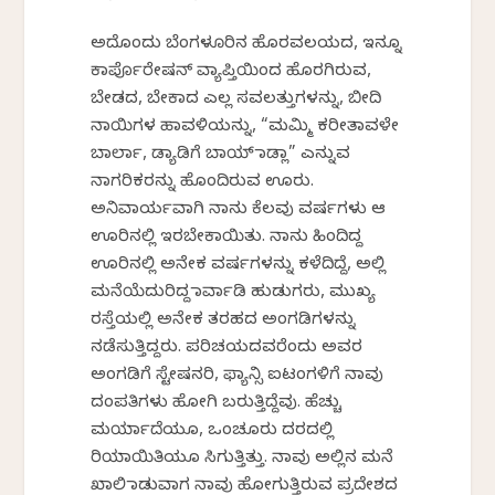
ಅದೊಂದು ಬೆಂಗಳೂರಿನ ಹೊರವಲಯದ, ಇನ್ನೂ
ಕಾರ್ಪೊರೇಷನ್ ವ್ಯಾಪ್ತಿಯಿಂದ ಹೊರಗಿರುವ,
ಬೇಡದ, ಬೇಕಾದ ಎಲ್ಲ ಸವಲತ್ತುಗಳನ್ನು, ಬೀದಿ
ನಾಯಿಗಳ ಹಾವಳಿಯನ್ನು, “ಮಮ್ಮಿ ಕರೀತಾವಳೇ
ಬಾರ್ಲಾ, ಡ್ಯಾಡಿಗೆ ಬಾಯ್ ಮಾಡ್ಲಾ” ಎನ್ನುವ
ನಾಗರಿಕರನ್ನು ಹೊಂದಿರುವ ಊರು.
ಅನಿವಾರ್ಯವಾಗಿ ನಾನು ಕೆಲವು ವರ್ಷಗಳು ಆ
ಊರಿನಲ್ಲಿ ಇರಬೇಕಾಯಿತು. ನಾನು ಹಿಂದಿದ್ದ
ಊರಿನಲ್ಲಿ ಅನೇಕ ವರ್ಷಗಳನ್ನು ಕಳೆದಿದ್ದೆ, ಅಲ್ಲಿ
ಮನೆಯೆದುರಿದ್ದ ಮಾರ್ವಾಡಿ ಹುಡುಗರು, ಮುಖ್ಯ
ರಸ್ತೆಯಲ್ಲಿ ಅನೇಕ ತರಹದ ಅಂಗಡಿಗಳನ್ನು
ನಡೆಸುತ್ತಿದ್ದರು. ಪರಿಚಯದವರೆಂದು ಅವರ
ಅಂಗಡಿಗೆ ಸ್ಟೇಷನರಿ, ಫ್ಯಾನ್ಸಿ ಐಟಂಗಳಿಗೆ ನಾವು
ದಂಪತಿಗಳು ಹೋಗಿ ಬರುತ್ತಿದ್ದೆವು. ಹೆಚ್ಚು
ಮರ್ಯಾದೆಯೂ, ಒಂಚೂರು ದರದಲ್ಲಿ
ರಿಯಾಯಿತಿಯೂ ಸಿಗುತ್ತಿತ್ತು. ನಾವು ಅಲ್ಲಿನ ಮನೆ
ಖಾಲಿ ಮಾಡುವಾಗ ನಾವು ಹೋಗುತ್ತಿರುವ ಪ್ರದೇಶದ