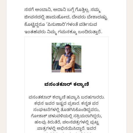
ನನಗೆ ಅಂಬಾನಿ, ಅದಾನಿ ಬಗ್ಗೆ ಗೊತ್ತಿಲ್ಲ. ನಮ್ಮ
ಜೀವನದಲ್ಲಿ ಹಾದುಹೋದ, ದೇವರು ಬೇಕಾದಷ್ಟು
ಕೊಟ್ಟಿದ್ದರೂ ‘ಪಿಸುಣಾರಿ’ಗಳಂತೆ ವರ್ತಿಸುವ
ಇಂತಹವರು ನಿಮ್ಮ ಗಮನಕ್ಕೂ ಬಂದಿರುತ್ತಾರೆ..
ವಸಂತಕುಮಾರ್‌ ಕಲ್ಯಾಣಿ
ವಸಂತಕುಮಾರ್‌ ಕಲ್ಯಾಣಿ ಹವ್ಯಾಸಿ ಬರಹಗಾರರು.
ಕಥನ ಇವರ ಇಷ್ಟದ ಪ್ರಕಾರ. ಕನ್ನಡ ಪರ
ಸಂಘಟನೆಗಳಲ್ಲಿ ತೊಡಗಿಸಿಕೊಂಡಿದ್ದವರು,
ಗೋಕಾಕ್ ಚಳುವಳಿಯಲ್ಲಿ ಸಕ್ರಿಯರಾಗಿದ್ದರು,
ಹಲವು ಕಿರುತೆರೆ, ಚಲನಚಿತ್ರಗಳಲ್ಲಿ ಪುಟ್ಟ
ಪಾತ್ರಗಳಲ್ಲಿ ಅಭಿನಯಿಸಿದ್ದಾರೆ. ಇವರ