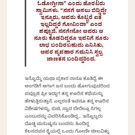
ಓಡೋಗ್ತೀನಾ” ಎಂದು ಹೊರಟರು
ಸ್ವಾಮಿಗಳು. “ನನಗೆ ಅಸಲು ಬಿದ್ದಿದ್ದೇ
ಇನ್ನೂರು, ಅವರು ಕೊಟ್ಟರೆ ಐತೆ
ಇಲ್ಲದಿದ್ದರೆ ಗೋವಿಂದಾ” ಎಂದ
ಪಪ್ಪೂಜಿ. ನನಗೇನೋ ಅವರು ಆ
ನೂರು ಕೊಡದಿದ್ದರೂ ಇವನಿಗೆ ನೂರು
ಲಾಭ ಬಂದಿರಬಹುದು ಎನಿಸಿತು,
ಅವರ ವ್ಯವಹಾರ ಗಮನಿಸಿ ಸ್ವಲ್ಪ
ಜಾಣತನ ಬಂದಿದ್ದರಿಂದ.
ಇನ್ನೊಮ್ಮೆ ಯಥಾ ಪ್ರಕಾರ ನಾನೂ ಕೂತಿದ್ದೆ. ಈ
ಅಂಗಡಿಗೆ ಆಗಾಗ ಜನ ಬಂದು ಹೋಗುವುದರಿಂದ
ಪಪ್ಪೂಜಿ ಫ್ರೀ ಇದ್ದಾಗ ತನ್ನ ಊರಿನ ಕಥೆಯನ್ನು
ಹೇಳುತ್ತಿರುತ್ತಾನೆ. ಎಲ್ಲರಂತೆ ಇವನೂ ತನ್ನ ಊರಿನ
ವಿಶೇಷಗಳನ್ನು, ರುಚಿ, ಸ್ವಾದ ಬೇರೆಲ್ಲೂ ಸಿಗಲ್ಲ
ಎಂಬುದನ್ನು ವಿವರಿಸಿಕೊಂಡಿದ್ದ… ಇನ್ನೊಬ್ಬರು
ದೊಡ್ಡ ಮನುಷ್ಯರು ಬಂದರು. ಹಿಂದಿದ್ದ
ಕೆಲಸದವನ ಕೈಯಲ್ಲಿ ಒಂದು ಗೋಣೀ ಚೀಲವಿತ್ತು.