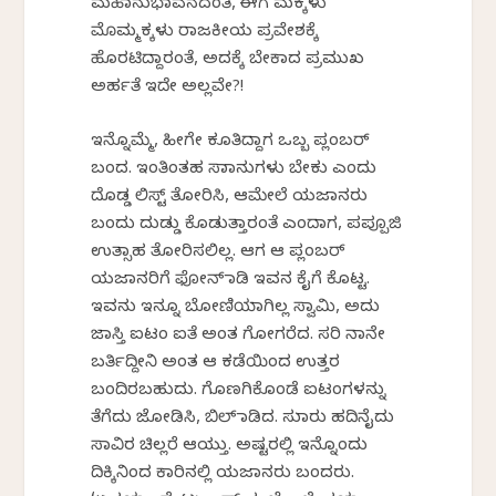
ಮಹಾನುಭಾವನದಂತೆ, ಈಗ ಮಕ್ಕಳು
ಮೊಮ್ಮಕ್ಕಳು ರಾಜಕೀಯ ಪ್ರವೇಶಕ್ಕೆ
ಹೊರಟಿದ್ದಾರಂತೆ, ಅದಕ್ಕೆ ಬೇಕಾದ ಪ್ರಮುಖ
ಅರ್ಹತೆ ಇದೇ ಅಲ್ಲವೇ?!
ಇನ್ನೊಮ್ಮೆ, ಹೀಗೇ ಕೂತಿದ್ದಾಗ ಒಬ್ಬ ಪ್ಲಂಬರ್
ಬಂದ. ಇಂತಿಂತಹ ಸಾಮಾನುಗಳು ಬೇಕು ಎಂದು
ದೊಡ್ಡ ಲಿಸ್ಟ್ ತೋರಿಸಿ, ಆಮೇಲೆ ಯಜಮಾನರು
ಬಂದು ದುಡ್ಡು ಕೊಡುತ್ತಾರಂತೆ ಎಂದಾಗ, ಪಪ್ಪೂಜಿ
ಉತ್ಸಾಹ ತೋರಿಸಲಿಲ್ಲ. ಆಗ ಆ ಪ್ಲಂಬರ್
ಯಜಮಾನರಿಗೆ ಫೋನ್ ಮಾಡಿ ಇವನ ಕೈಗೆ ಕೊಟ್ಟ.
ಇವನು ಇನ್ನೂ ಬೋಣಿಯಾಗಿಲ್ಲ ಸ್ವಾಮಿ, ಅದು
ಜಾಸ್ತಿ ಐಟಂ ಐತೆ ಅಂತ ಗೋಗರೆದ. ಸರಿ ನಾನೇ
ಬರ್ತಿದ್ದೀನಿ ಅಂತ ಆ ಕಡೆಯಿಂದ ಉತ್ತರ
ಬಂದಿರಬಹುದು. ಗೊಣಗಿಕೊಂಡೆ ಐಟಂಗಳನ್ನು
ತೆಗೆದು ಜೋಡಿಸಿ, ಬಿಲ್ ಮಾಡಿದ. ಸುಮಾರು ಹದಿನೈದು
ಸಾವಿರ ಚಿಲ್ಲರೆ ಆಯ್ತು. ಅಷ್ಟರಲ್ಲಿ ಇನ್ನೊಂದು
ದಿಕ್ಕಿನಿಂದ ಕಾರಿನಲ್ಲಿ ಯಜಮಾನರು ಬಂದರು.