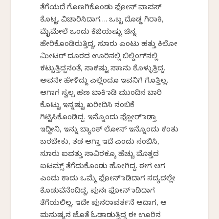
ತೆಗೆಯದೆ ಗೊಣಗಿಕೊಂಡು ಫೋನ್ ವಾಪಸ್
ಕೊಟ್ಟ. ವಿಚಾರಿಸಿದಾಗ…. ಒಬ್ಬ ದೊಡ್ಡ ಗಿರಾಕಿ,
ಮೈಮೇಲೆ ಒಂದು ಕೆಜಿಯಷ್ಟು ಚಿನ್ನ
ಹೇರಿಕೊಂಡಿರುತ್ತಿದ್ದ, ಸುಮಾರು ಎಂಟು ಹತ್ತು ಕಿಲೋ
ಮೀಟರ್ ದೂರದ ಊರಿನಲ್ಲಿ ಬಿಲ್ಡಿಂಗ್‌ನಲ್ಲಿ
ಕಟ್ಟುತ್ತಿದ್ದನಂತೆ, ಸಾಕಷ್ಟು ಸಾಮಾನು ಕೊಳ್ಳುತ್ತಿದ್ದ.
ಅವನೇ ಹೇಳಿದ್ದು ಎಲ್ಲೆಂದೂ ಇವನಿಗೆ ಗೊತ್ತಿಲ್ಲ.
ಆಗಾಗ ಸ್ವಲ್ಪ ಹಣ ಬಾಕಿ ಮಾಡಿ ಮುಂದಿನ ಬಾರಿ
ಕೊಟ್ಟು ಇನ್ನಷ್ಟು ಖರೀದಿಸಿ ನಂಬಿಕೆ
ಗಿಟ್ಟಿಸಿಕೊಂಡಿದ್ದ. ಇನ್ನೊಂದು ಫ್ಲೋರ್ ಮಾಡ್ತಾ
ಇದ್ದೀನಿ, ಇನ್ನು ಬ್ಯಾಂಕ್ ಲೋನ್ ಇನ್ನೊಂದು ಕಂತು
ಬರಬೇಕು, ತಡ ಆಗ್ತಾ ಇದೆ ಎಂದು ನಂಬಿಸಿ,
ಸುಮಾರು ಐವತ್ತು ಸಾವಿರಕ್ಕೂ ಹೆಚ್ಚು ಮೊತ್ತದ
ಐಟಮ್ಸ್ ತೆಗೆದುಕೊಂಡು ಹೋಗಿದ್ದ. ಈಗ ಆಗ
ಎಂದು ಕಾದು ಒಮ್ಮೆ ಫೋನ್ ಮಾಡಿದಾಗ ಸದ್ಯದಲ್ಲೇ
ಕೊಡುವೆನೆಂದಿದ್ದ, ಪುನಃ ಫೋನ್ ಮಾಡಿದಾಗ
ತೆಗೆಯಲಿಲ್ಲ‌. ಇದೇ ಪುನರಾವರ್ತನೆ ಆದಾಗ, ಆ
ಮನುಷ್ಯನ ಜೊತೆ ಓಡಾಡುತ್ತಿದ್ದ ಈ ಊರಿನ