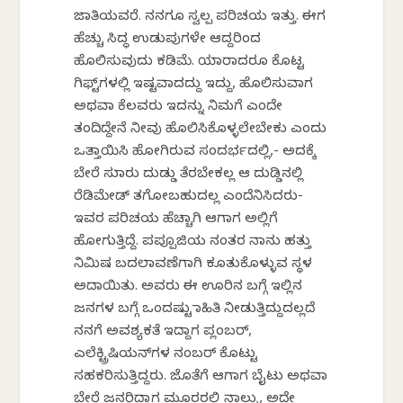
ಜಾತಿಯವರೆ. ನನಗೂ ಸ್ವಲ್ಪ ಪರಿಚಯ ಇತ್ತು. ಈಗ
ಹೆಚ್ಚು ಸಿದ್ಧ ಉಡುಪುಗಳೇ ಆದ್ದರಿಂದ
ಹೊಲಿಸುವುದು ಕಡಿಮೆ. ಯಾರಾದರೂ ಕೊಟ್ಟ
ಗಿಫ್ಟ್‌ಗಳಲ್ಲಿ ಇಷ್ಟವಾದದ್ದು ಇದ್ದು, ಹೊಲಿಸುವಾಗ
ಅಥವಾ ಕೆಲವರು ಇದನ್ನು ನಿಮಗೆ ಎಂದೇ
ತಂದಿದ್ದೇನೆ ನೀವು ಹೊಲಿಸಿಕೊಳ್ಳಲೇಬೇಕು ಎಂದು
ಒತ್ತಾಯಿಸಿ ಹೋಗಿರುವ ಸಂದರ್ಭದಲ್ಲಿ,- ಅದಕ್ಕೆ
ಬೇರೆ ಸುಮಾರು ದುಡ್ಡು ತೆರಬೇಕಲ್ಲ ಆ ದುಡ್ಡಿನಲ್ಲಿ
ರೆಡಿಮೇಡ್ ತಗೋಬಹುದಲ್ಲ ಎಂದೆನಿಸಿದರು-
ಇವರ ಪರಿಚಯ ಹೆಚ್ಚಾಗಿ ಆಗಾಗ ಅಲ್ಲಿಗೆ
ಹೋಗುತ್ತಿದ್ದೆ. ಪಪ್ಪೂಜಿಯ ನಂತರ ನಾನು ಹತ್ತು
ನಿಮಿಷ ಬದಲಾವಣೆಗಾಗಿ ಕೂತುಕೊಳ್ಳುವ ಸ್ಥಳ
ಅದಾಯಿತು. ಅವರು ಈ ಊರಿನ ಬಗ್ಗೆ ಇಲ್ಲಿನ
ಜನಗಳ ಬಗ್ಗೆ ಒಂದಷ್ಟು ಮಾಹಿತಿ ನೀಡುತ್ತಿದ್ದುದಲ್ಲದೆ
ನನಗೆ ಅವಶ್ಯಕತೆ ಇದ್ದಾಗ ಪ್ಲಂಬರ್,
ಎಲೆಕ್ಟ್ರಿಷಿಯನ್‌ಗಳ ನಂಬರ್ ಕೊಟ್ಟು
ಸಹಕರಿಸುತ್ತಿದ್ದರು. ಜೊತೆಗೆ ಆಗಾಗ ಬೈಟು ಅಥವಾ
ಬೇರೆ ಜನರಿದ್ದಾಗ ಮೂರರಲ್ಲಿ ನಾಲ್ಕು, ಅದೇ