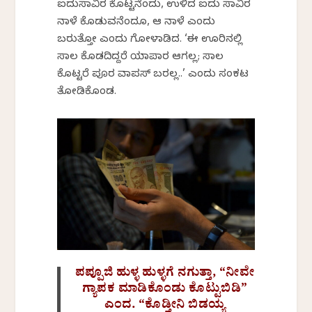
ಐದುಸಾವಿರ ಕೊಟ್ಟನೆಂದು, ಉಳಿದ ಐದು ಸಾವಿರ
ನಾಳೆ ಕೊಡುವನೆಂದೂ, ಆ ನಾಳೆ ಎಂದು
ಬರುತ್ತೋ ಎಂದು ಗೋಳಾಡಿದ. ‘ಈ ಊರಿನಲ್ಲಿ
ಸಾಲ ಕೊಡದಿದ್ದರೆ ಯಾಪಾರ ಆಗಲ್ಲ; ಸಾಲ
ಕೊಟ್ಟರೆ ಪೂರ ವಾಪಸ್ ಬರಲ್ಲ..’ ಎಂದು ಸಂಕಟ
ತೋಡಿಕೊಂಡ.
ಪಪ್ಪೂಜಿ ಹುಳ್ಳ ಹುಳ್ಳಗೆ ನಗುತ್ತಾ, “ನೀವೇ
ಗ್ಯಾಪಕ ಮಾಡಿಕೊಂಡು ಕೊಟ್ಟುಬಿಡಿ”
ಎಂದ. “ಕೊಡ್ತೀನಿ ಬಿಡಯ್ಯ