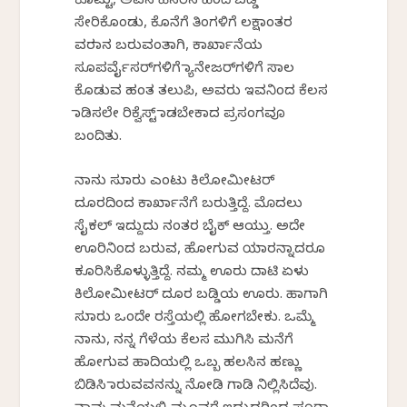
ಕೊಟ್ಟು, ಅವನ ಹೆಸರಿನ ಹಿಂದೆ ಬಡ್ಡಿ
ಸೇರಿಕೊಂಡು, ಕೊನೆಗೆ ತಿಂಗಳಿಗೆ ಲಕ್ಷಾಂತರ
ವರಮಾನ ಬರುವಂತಾಗಿ, ಕಾರ್ಖಾನೆಯ
ಸೂಪರ್ವೈಸರ್‌ಗಳಿಗೆ ಮ್ಯಾನೇಜರ್‌ಗಳಿಗೆ ಸಾಲ
ಕೊಡುವ ಹಂತ ತಲುಪಿ, ಅವರು ಇವನಿಂದ ಕೆಲಸ
ಮಾಡಿಸಲೇ ರಿಕ್ವೆಸ್ಟ್ ಮಾಡಬೇಕಾದ ಪ್ರಸಂಗವೂ
ಬಂದಿತು.
ನಾನು ಸುಮಾರು ಎಂಟು ಕಿಲೋಮೀಟರ್
ದೂರದಿಂದ ಕಾರ್ಖಾನೆಗೆ ಬರುತ್ತಿದ್ದೆ. ಮೊದಲು
ಸೈಕಲ್ ಇದ್ದುದು ನಂತರ ಬೈಕ್ ಆಯ್ತು‌. ಅದೇ
ಊರಿನಿಂದ ಬರುವ, ಹೋಗುವ ಯಾರನ್ನಾದರೂ
ಕೂರಿಸಿಕೊಳ್ಳುತ್ತಿದ್ದೆ. ನಮ್ಮ ಊರು ದಾಟಿ ಏಳು
ಕಿಲೋಮೀಟರ್ ದೂರ ಬಡ್ಡಿಯ ಊರು. ಹಾಗಾಗಿ
ಸುಮಾರು ಒಂದೇ ರಸ್ತೆಯಲ್ಲಿ ಹೋಗಬೇಕು‌. ಒಮ್ಮೆ
ನಾನು, ನನ್ನ ಗೆಳೆಯ ಕೆಲಸ ಮುಗಿಸಿ ಮನೆಗೆ
ಹೋಗುವ ಹಾದಿಯಲ್ಲಿ ಒಬ್ಬ ಹಲಸಿನ ಹಣ್ಣು
ಬಿಡಿಸಿ ಮಾರುವವನನ್ನು ನೋಡಿ ಗಾಡಿ ನಿಲ್ಲಿಸಿದೆವು.