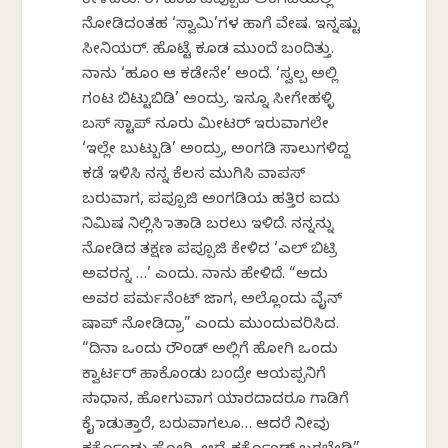
ಕೇಳಿದರು. ಈ ಹಿಂದೆ ಪಪ್ಪೂಜಿ ಅಂಗಡಿಯಲ್ಲಿ
ನೋಡಿದಂತಹ ‘ಸ್ವಾಮಿ’ಗಳ ಹಾಗೆ ವೇಷ. ಇನ್ನಷ್ಟು
ಸೀನಿಯರ್. ಹೊಟ್ಟೆ ಕೂಡ ಮುಂದೆ ಬಂದಿತ್ತು.
ನಾನು ‘ಹೂಂ ಆ ಕಡೇನೇ’ ಅಂದೆ. ‘ಸ್ವಲ್ಪ ಅಲ್ಲಿ
ಗಂಟ ಬಿಟ್ಟುಬಿಡಿ’ ಅಂದ್ರು. ಇನ್ನೂ ಸೀಗೇಹಳ್ಳಿ
ಬಸ್ ಸ್ಟಾಪ್ ನೂರು ಮೀಟರ್ ಇರುವಾಗಲೇ
‘ಇಲ್ಲೇ ಬುಟ್ಬುಡಿ’ ಅಂದ್ರು, ಅಂಗಡಿ ಸಾಲುಗಳಿದ್ದ
ಕಡೆ ಇಳಿಸಿ ನನ್ನ ಕೆಲಸ ಮುಗಿಸಿ ವಾಪಸ್
ಬರುವಾಗ, ಪಪ್ಪೂಜಿ ಅಂಗಡಿಯ ಹತ್ತಿರ ಐದು
ನಿಮಿಷ ನಿಲ್ಲಿಸಿ ಮಾತಾಡಿ ಬರಲು ಇಳಿದೆ. ನನ್ನನ್ನು
ನೋಡಿದ ತಕ್ಷಣ ಪಪ್ಪೂಜಿ ಕೇಳಿದ ‘ಎಲ್ ಬಿಟ್ರಿ
ಅವರನ್ನ …’ ಎಂದು. ನಾನು ಹೇಳಿದೆ. “ಅದು
ಅವರ ಪರ್ಮನೆಂಟ್ ಜಾಗ, ಅಲ್ಲೊಂದು ವೈನ್
ಷಾಪ್ ನೋಡಿದ್ರಾ” ಎಂದು ಮುಂದುವರಿಸಿದ.
“ದಿನಾ ಒಂದು ರೌಂಡ್ ಅಲ್ಲಿಗೆ ಹೋಗಿ ಒಂದು
ಕ್ವಾರ್ಟರ್ ಹಾಕೊಂಡು ಬಂದ್ರೇ ಆಯಪ್ಪನಿಗೆ
ಸಮಾಧಾನ, ಹೋಗುವಾಗ ಯಾರದಾದರೂ ಗಾಡಿಗೆ
ಕೈ ಮಾಡುತ್ತಾರೆ, ಬರುವಾಗಲೂ… ಆದರೆ ನೀವು