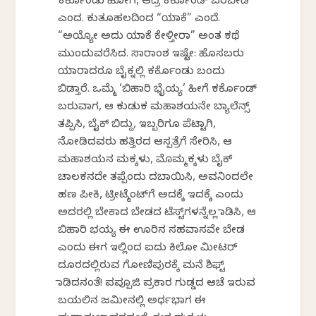
ಕರ್ಕೊಂಡು ಹೋಗಿ, ಆದ್ರೆ ಕರ್ಕೊಂಡ್ ಬರಬೇಡಿ”
ಎಂದ. ಕುತೂಹಲದಿಂದ “ಯಾಕೆ” ಎಂದೆ.
“ಅಯ್ಯೋ ಅದು ಯಾಕೆ ಕೇಳ್ತೀರಾ” ಅಂತ ಕಥೆ
ಮುಂದುವರೆಸಿದ. ಸಾರಾಂಶ ಇಷ್ಟೇ: ಹೊಸಬರು
ಯಾರಾದರೂ ಬೈಕ್ನಲ್ಲಿ ಕರ್ಕೊಂಡು ಬಂದು
ಬಿಡ್ತಾರೆ. ಒಮ್ಮೆ ‘ಬಿಹಾರಿ ಭೈಯ್ಯ’ ಹೀಗೆ ಕರ್ಕೊಂಡ್
ಬರುವಾಗ, ಆ ಕುಡುಕ ಮಹಾಶಯನೇ ಬ್ಯಾಲೆನ್ಸ್
ತಪ್ಪಿಸಿ, ಬೈಕ್ ಬಿದ್ದು, ಇಬ್ಬರಿಗೂ ಪೆಟ್ಟಾಗಿ,
ನೋಡಿದವರು ಹತ್ತಿರದ ಆಸ್ಪತ್ರೆಗೆ ಸೇರಿಸಿ, ಆ
ಮಹಾಶಯನ ಮಕ್ಕಳು, ಮೊಮ್ಮಕ್ಕಳು ಬೈಕ್
ಚಾಲಕನದೇ ತಪ್ಪೆಂದು ದಬಾಯಿಸಿ, ಅವನಿಂದಲೇ
ಹಣ ಪೀಕಿ, ಟ್ರೀಟ್ಮೆಂಟ್‌ಗೆ ಅದಕ್ಕೆ ಇದಕ್ಕೆ ಎಂದು
ಅದರಲ್ಲಿ ಬೇಕಾದ ಬೇಡದ ಟೆಸ್ಟ್‌ಗಳನ್ನೆಲ್ಲ ಮಾಡಿಸಿ, ಆ
ಬಿಹಾರಿ ಭಯ್ಯ ಈ ಊರಿನ ಸಹವಾಸವೇ ಬೇಡ
ಎಂದು ಈಗ ಇಲ್ಲಿಂದ ಐದು ಕಿಲೋ ಮೀಟರ್
ದೂರದಲ್ಲಿರುವ ಗೋಣಿಪುರಕ್ಕೆ ಮನೆ ಶಿಫ್ಟ್
ಮಾಡಿದನಂತೆ! ಪಪ್ಪೂಜಿ ಪ್ರಕಾರ ಗುಡ್ಡದ ಆಚೆ ಇರುವ
ಬಯಲಿನ ಜಮೀನಲ್ಲಿ ಅರ್ಧಭಾಗ ಈ