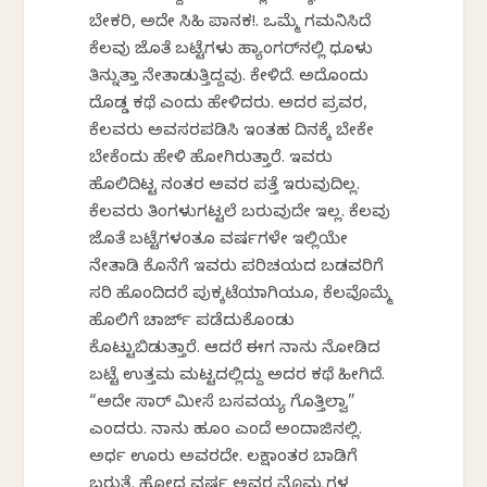
ಬೇಕರಿ, ಅದೇ ಸಿಹಿ ಪಾನಕ!. ಒಮ್ಮೆ ಗಮನಿಸಿದೆ
ಕೆಲವು ಜೊತೆ ಬಟ್ಟೆಗಳು ಹ್ಯಾಂಗರ್‌ನಲ್ಲಿ ಧೂಳು
ತಿನ್ನುತ್ತಾ ನೇತಾಡುತ್ತಿದ್ದವು. ಕೇಳಿದೆ. ಅದೊಂದು
ದೊಡ್ಡ ಕಥೆ ಎಂದು ಹೇಳಿದರು. ಅದರ ಪ್ರವರ,
ಕೆಲವರು ಅವಸರಪಡಿಸಿ ಇಂತಹ ದಿನಕ್ಕೆ ಬೇಕೇ
ಬೇಕೆಂದು ಹೇಳಿ ಹೋಗಿರುತ್ತಾರೆ. ಇವರು
ಹೊಲಿದಿಟ್ಟ ನಂತರ ಅವರ ಪತ್ತೆ ಇರುವುದಿಲ್ಲ.
ಕೆಲವರು ತಿಂಗಳುಗಟ್ಟಲೆ ಬರುವುದೇ ಇಲ್ಲ. ಕೆಲವು
ಜೊತೆ ಬಟ್ಟೆಗಳಂತೂ ವರ್ಷಗಳೇ ಇಲ್ಲಿಯೇ
ನೇತಾಡಿ ಕೊನೆಗೆ ಇವರು ಪರಿಚಯದ ಬಡವರಿಗೆ
ಸರಿ ಹೊಂದಿದರೆ ಪುಕ್ಕಟೆಯಾಗಿಯೂ, ಕೆಲವೊಮ್ಮೆ
ಹೊಲಿಗೆ ಚಾರ್ಜ್ ಪಡೆದುಕೊಂಡು
ಕೊಟ್ಟುಬಿಡುತ್ತಾರೆ. ಆದರೆ ಈಗ ನಾನು ನೋಡಿದ
ಬಟ್ಟೆ ಉತ್ತಮ ಮಟ್ಟದಲ್ಲಿದ್ದು ಅದರ ಕಥೆ ಹೀಗಿದೆ.
“ಅದೇ ಸಾರ್ ಮೀಸೆ ಬಸವಯ್ಯ ಗೊತ್ತಿಲ್ವಾ”
ಎಂದರು. ನಾನು ಹೂಂ ಎಂದೆ ಅಂದಾಜಿನಲ್ಲಿ.
ಅರ್ಧ ಊರು ಅವರದೇ. ಲಕ್ಷಾಂತರ ಬಾಡಿಗೆ
ಬರುತ್ತೆ. ಹೋದ ವರ್ಷ ಅವರ ಮೊಮ್ಮಗಳ