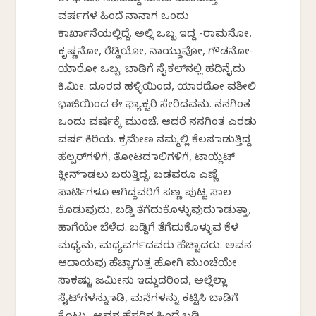
ಈ ಘಟನೆ ನಡೆದದ್ದು ಸುಮಾರು ಮೂವತ್ತು
ವರ್ಷಗಳ ಹಿಂದೆ‌ ನಾನಾಗ ಒಂದು
ಕಾರ್ಖಾನೆಯಲ್ಲಿದ್ದೆ. ಅಲ್ಲಿ ಒಬ್ಬ ಇದ್ದ -ರಾಮನೋ,
ಕೃಷ್ಣನೋ, ರೆಡ್ಡಿಯೋ, ನಾಯ್ಡುವೋ, ಗೌಡನೋ-
ಯಾರೋ ಒಬ್ಬ. ಬಾಡಿಗೆ ಸೈಕಲ್‌ನಲ್ಲಿ ಹದಿನೈದು
ಕಿ.ಮೀ. ದೂರದ ಹಳ್ಳಿಯಿಂದ, ಯಾರದೋ ವಶೀಲಿ
ಭಾಜಿಯಿಂದ ಈ ಫ್ಯಾಕ್ಟರಿ ಸೇರಿದವನು. ನನಗಿಂತ
ಒಂದು ವರ್ಷಕ್ಕೆ ಮುಂಚೆ. ಆದರೆ ನನಗಿಂತ ಎರಡು
ವರ್ಷ ಕಿರಿಯ. ಕ್ರಮೇಣ ನಮ್ಮಲ್ಲಿ ಕೆಲಸ ಮಾಡುತ್ತಿದ್ದ
ಹೆಲ್ಪರ್‌ಗಳಿಗೆ, ತೋಟದ ಮಾಲಿಗಳಿಗೆ, ಟಾಯ್ಲೆಟ್
ಕ್ಲೀನ್ ಮಾಡಲು ಬರುತ್ತಿದ್ದ, ಬಡವರೂ ಎಣ್ಣೆ
ಪಾರ್ಟಿಗಳೂ ಆಗಿದ್ದವರಿಗೆ ಸಣ್ಣ ಪುಟ್ಟ ಸಾಲ
ಕೊಡುವುದು, ಬಡ್ಡಿ ತೆಗೆದುಕೊಳ್ಳುವುದು ಮಾಡುತ್ತಾ,
ಹಾಗೆಯೇ ಬೆಳೆದ. ಬಡ್ಡಿಗೆ ತೆಗೆದುಕೊಳ್ಳುವ ಕೆಳ
ಮಧ್ಯಮ, ಮಧ್ಯವರ್ಗದವರು ಹೆಚ್ಚಾದರು. ಅವನ
ಆದಾಯವು ಹೆಚ್ಚಾಗುತ್ತ ಹೋಗಿ ಮುಂಚೆಯೇ
ಸಾಕಷ್ಟು ಜಮೀನು ಇದ್ದುದರಿಂದ, ಅಲ್ಲೆಲ್ಲಾ
ಸೈಟ್‌ಗಳನ್ನು ಮಾಡಿ, ಮನೆಗಳನ್ನು ಕಟ್ಟಿಸಿ ಬಾಡಿಗೆ