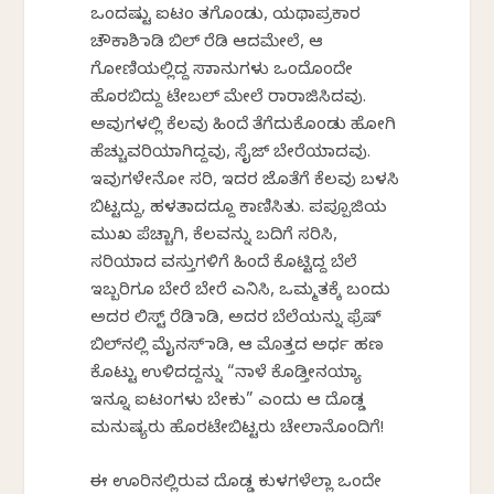
ಒಂದಷ್ಟು ಐಟಂ ತಗೊಂಡು, ಯಥಾಪ್ರಕಾರ
ಚೌಕಾಶಿ ಮಾಡಿ ಬಿಲ್ ರೆಡಿ ಆದಮೇಲೆ, ಆ
ಗೋಣಿಯಲ್ಲಿದ್ದ ಸಾಮಾನುಗಳು ಒಂದೊಂದೇ
ಹೊರಬಿದ್ದು ಟೇಬಲ್ ಮೇಲೆ ರಾರಾಜಿಸಿದವು.
ಅವುಗಳಲ್ಲಿ ಕೆಲವು ಹಿಂದೆ ತೆಗೆದುಕೊಂಡು ಹೋಗಿ
ಹೆಚ್ಚುವರಿಯಾಗಿದ್ದವು, ಸೈಜ್ ಬೇರೆಯಾದವು.
ಇವುಗಳೇನೋ ಸರಿ, ಇದರ ಜೊತೆಗೆ ಕೆಲವು ಬಳಸಿ
ಬಿಟ್ಟದ್ದು, ಹಳತಾದದ್ದೂ ಕಾಣಿಸಿತು. ಪಪ್ಪೂಜಿಯ
ಮುಖ ಪೆಚ್ಚಾಗಿ, ಕೆಲವನ್ನು ಬದಿಗೆ ಸರಿಸಿ,
ಸರಿಯಾದ ವಸ್ತುಗಳಿಗೆ ಹಿಂದೆ ಕೊಟ್ಟಿದ್ದ ಬೆಲೆ
ಇಬ್ಬರಿಗೂ ಬೇರೆ ಬೇರೆ ಎನಿಸಿ, ಒಮ್ಮತಕ್ಕೆ ಬಂದು
ಅದರ ಲಿಸ್ಟ್ ರೆಡಿ ಮಾಡಿ, ಅದರ ಬೆಲೆಯನ್ನು ಫ್ರೆಷ್
ಬಿಲ್‌ನಲ್ಲಿ ಮೈನಸ್ ಮಾಡಿ, ಆ ಮೊತ್ತದ ಅರ್ಧ ಹಣ
ಕೊಟ್ಟು ಉಳಿದದ್ದನ್ನು “ನಾಳೆ ಕೊಡ್ತೀನಯ್ಯಾ
ಇನ್ನೂ ಐಟಂಗಳು ಬೇಕು” ಎಂದು ಆ ದೊಡ್ಡ
ಮನುಷ್ಯರು ಹೊರಟೇಬಿಟ್ಟರು ಚೇಲಾನೊಂದಿಗೆ!
ಈ ಊರಿನಲ್ಲಿರುವ ದೊಡ್ಡ ಕುಳಗಳೆಲ್ಲಾ ಒಂದೇ