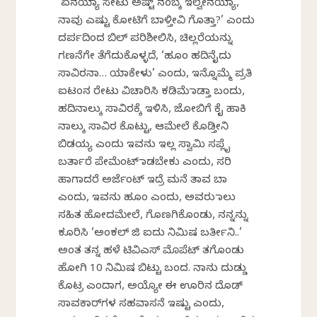
‘ಏನಯ್ಯಾ ಸೇಟು ಅಷ್ಟ್ ನಂಬ್ಕೆ ಇಲ್ವೇನಯ್ಯಾ,
ನಾವು ಎಷ್ಟು ಕೋಟಿಗೆ ಬಾಳ್ತೀವಿ ಗೊತ್ತಾ?’ ಎಂದು
ದರ್ಪದಿಂದ ಬಿಲ್ ಪರಿಶೀಲಿಸಿ, ಚಿಲ್ಲರೆಯನ್ನು
ಗಣನೆಗೇ ತೆಗೆದುಕೊಳ್ಳದೆ, ‘ಹೂಂ ಹದಿನೈದು
ಸಾವಿರನಾ… ಯಾಕೇಳು’ ಎಂದು, ಇನ್ನೊಮ್ಮೆ ಪ್ರತಿ
ಐಟಂನ ರೇಟು ವಿಚಾರಿಸಿ ಕಡಿಮೆ ಮಾಡ್ತಾ ಬಂದು,
ಹದಿನಾಲ್ಕು ಸಾವಿರಕ್ಕೆ ಇಳಿಸಿ, ಜೋಬಿಗೆ ಕೈ ಹಾಕಿ
ನಾಲ್ಕು ಸಾವಿರ ಕೊಟ್ಟು, ಆಮೇಲೆ ಕೊಡ್ತೀನಿ
ಬಿಡಯ್ಯ ಎಂದು ಇವನು ಇಲ್ಲ ಸ್ವಾಮಿ ಸಪ್ಲೈ
ಬರ್ತಾರೆ ಪೇಮೆಂಟ್ ಮಾಡಬೇಕು ಎಂದು, ಸರಿ
ಹಾಗಾದರೆ ಅರ್ಜೆಂಟ್ ಇದ್ರೆ ಮನೆ ತಾವ ಬಾ
ಎಂದು, ಇವನು ಹೂಂ ಎಂದು, ಅವರು ಮಾಲು
ಸಹಿತ ಹೋದಮೇಲೆ, ಗೊಣಗಿಕೊಂಡು, ನನ್ನನ್ನು
ಕೂರಿಸಿ ‘ಅಂಕಲ್ ಜಿ ಐದು ನಿಮಿಷ ಬರ್ತೀನಿ..’
ಅಂತ ತನ್ನ ಹಳೆ ಟಿವಿಎಸ್ ಮೊಪೆಟ್ ತಗೊಂಡು
ಹೋಗಿ 10 ನಿಮಿಷ ಬಿಟ್ಟು ಬಂದ. ನಾನು ದುಡ್ಡು
ಕೊಟ್ರ ಎಂದಾಗ, ಅಯ್ಯೋ ಈ ಊರಿನ ದೊಡ್
ಸಾವಕಾರ್‌ಗಳ ಸಹವಾಸನೆ ಇಷ್ಟು ಎಂದು,