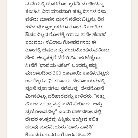
ಮನೆಯಲ್ಲಿ ಯಾರಿಗೋ ಜ್ವರವೆಂದು ಚೀಟನ್ನು
ಕಳುಹಿಸಿ ನಿರಾಯಾಸವಾಗಿ ಹತ್ತು ದಿನಗಳ ರಜಾ
ಪಡೆದು ಮಾವನ ಮನೆಗೆ ನಡೆದುಬಿಟ್ಟನು. ದಿನ
ಕಳೆದಂತೆ ಬ್ರಾಹ್ಮಣರಿಗೂ ರೋಗ ಸೋಂಕಿತು.
ಔಷಧವಿಲ್ಲದ ರೋಗಕ್ಕೆ ಯಾರು ತಾನೇ ಹೆದರದೆ
ಇರುವರು? ಕವಿರಾಜ ಗೋವರ್ಧನರು ಈ
ರೋಗಕ್ಕೆ ಔಷಧವನ್ನು ಕಂಡುಕೊಂಡಿರುವೆನೆಂದು
ಹೇಳಿ, ಕಲ್ಲುಸಕ್ಕರೆ ಬೆರೆಯಿಸಿದ ಹರಳೆಣ್ಣೆಯ
ಸೀಸೆಗೆ ‘ಛಾಪೆಯ ಟಿಕೆಟ್’ ಒಂದನ್ನು ಹಚ್ಚಿ,
ಮಾರಾಟದಿಂದ 300 ರೂಪಾಯಿ ಕೂಡಿಸಿಬಿಟ್ಟರು.
ಜನರೆಲ್ಲರೂ ಭೀತರಾದರು. ದೇವಾಲಯಗಳಲ್ಲಿ
ಪೂಜೆ ಪ್ರಸಾದಗಳು ನಡೆದುವು. ದೇವರೊಡನೆ
ಮೀಸಲಿಟ್ಟು ಪರಿಹಾರವನ್ನು ಕೇಳಿದರು. “ಸತ್ತು
ಹೋದವರೆಲ್ಲಾ ನನ್ನ ಬಳಿಗೆ ಸೇರಿದರು. ಅತ್ತು
ಪ್ರಯೋಜನವಿಲ್ಲ” ಎಂದು ದರ್ಶನಕಾಲದಲ್ಲಿ
ದೇವರ ಉತ್ತರವು ಸಿಕ್ಕಿತು. ಇಂಗ್ಲೀಷ ಕಲಿತ
ಹಲವು ಮಹನೀಯರು ‘ದಾಕು ಹಾಕಿಸಿ’
ಕೊಂಡರು. ಆದರೂ ರೋಗದ ಹಾವಳಿ