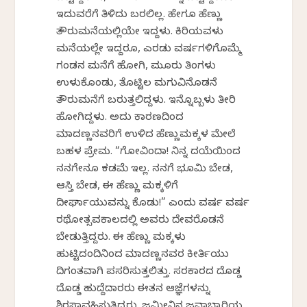
ಇದುವರೆಗೆ ತಿಳಿದು ಬರಲಿಲ್ಲ. ಹೇಗೂ ಹೆಣ್ಣು
ತೌರುಮನೆಯಲ್ಲಿಯೇ ಇದ್ದಳು. ಕಿರಿಯವಳು
ಮನೆಯಲ್ಲೇ ಇದ್ದರೂ, ಎರಡು ವರ್ಷಗಳಿಗೊಮ್ಮೆ
ಗಂಡನ ಮನೆಗೆ ಹೋಗಿ, ಮೂರು ತಿಂಗಳು
ಉಳುಕೊಂಡು, ತೊಟ್ಟಿಲ ಮಗುವಿನೊಡನೆ
ತೌರುಮನೆಗೆ ಬರುತ್ತಲಿದ್ದಳು. ಇನ್ನೊಬ್ಬಳು ತೀರಿ
ಹೋಗಿದ್ದಳು. ಅದು ಕಾರಣದಿಂದ
ಮಾದಣ್ಣನವರಿಗೆ ಉಳಿದ ಹೆಣ್ಣುಮಕ್ಕಳ ಮೇಲೆ
ಬಹಳ ಪ್ರೇಮ. “ಗೋವಿಂದಾ! ನಿನ್ನ ದಯೆಯಿಂದ
ನನಗೇನೂ ಕಡಮೆ ಇಲ್ಲ. ನನಗೆ ಭೂಮಿ ಬೇಡ,
ಆಸ್ತಿ ಬೇಡ, ಈ ಹೆಣ್ಣು ಮಕ್ಕಳಿಗೆ
ದೀರ್ಘಾಯುವನ್ನು ಕೊಡು!” ಎಂದು ವರ್ಷ ವರ್ಷ
ರಥೋತ್ಸವಕಾಲದಲ್ಲಿ ಅವರು ದೇವರೊಡನೆ
ಬೇಡುತ್ತಿದ್ದರು. ಈ ಹೆಣ್ಣು ಮಕ್ಕಳು
ಹುಟ್ಟಿದಂದಿನಿಂದ ಮಾದಣ್ಣನವರ ಕೀರ್ತಿಯು
ದಿಗಂತವಾಗಿ ಪಸರಿಸುತ್ತಲಿತ್ತು. ಸರಕಾರದ ದೊಡ್ಡ
ದೊಡ್ಡ ಹುದ್ದೆದಾರರು ಈತನ ಆಜ್ಞೆಗಳನ್ನು
ಶಿರಸಾವಹಿಸುತ್ತಿದ್ದರು. ಜಮೀನಿನ ಜವಾಬ್ದಾರಿಯ