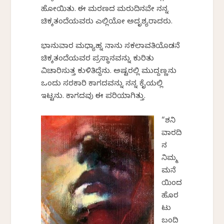
ಹೋಯಿತು. ಈ ಮರಣದ ಮರುದಿನವೇ ನನ್ನ
ಚಿಕ್ಕತಂದೆಯವರು ಎಲ್ಲಿಯೋ ಅದೃಶ್ಯರಾದರು.
ಭಾನುವಾರ ಮಧ್ಯಾಹ್ನ ನಾನು ಸಕಲಾವತಿಯೊಡನೆ
ಚಿಕ್ಕತಂದೆಯವರ ಪ್ರಸ್ಥಾನವನ್ನು ಕುರಿತು
ವಿಚಾರಿಸುತ್ತ ಕುಳಿತಿದ್ದೆನು. ಅಷ್ಟರಲ್ಲಿ ಮುದ್ದಣ್ಣನು
ಒಂದು ಸರಕಾರಿ ಕಾಗದವನ್ನು ನನ್ನ ಕೈಯಲ್ಲಿ
ಇಟ್ಟನು. ಕಾಗದವು ಈ ಪರಿಯಾಗಿತ್ತು.
“ಶನಿ
ವಾರದಿ
ನ
ನಿಮ್ಮ
ಮನೆ
ಯಿಂದ
ಹೊರ
ಟು
ಬಂದಿ