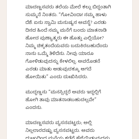
ಮಾದಣ್ಣನವರು ತಲೆಯ ಮೇಲೆ ಕಲ್ಲು ಬಿದ್ದಂತಾಗಿ
ಸುಮ್ಮನೆ ನಿಂತರು. “ಗೋವಿಂದಾ! ನಮ್ಮ ಹಾಳು
ದೆಶೆ. ಏನು ಸ್ವಾಮಿ ಮನುಷ್ಯನ ಅವಸ್ಥೆ? ಎರಡು
ದಿನದ ಹಿಂದೆ ನಮ್ಮ ಮನೆಗೆ ಬಂದು ಮಾತನಾಡಿ
ಹೋದ ಪುಣ್ಯಾತ್ಮರು ಈ ಹೊತ್ತು ಎಲ್ಲಿಯೋ?
ನಿಮ್ಮ ಚಿಕ್ಕತಂದೆಯವರು ಬದುಕಿರಬಹುದೆಂದು
ನಾನು ಒಮ್ಮೆ ತಿಳಿದೆನು. ನೀವು ಯಾರೂ
ಗೋಳಿಡುವುದನ್ನು ಕೇಳಲಿಲ್ಲ. ಅವರೊಡನೆ
ಎರಡು ಮಾತು ಆಡುವುದಕ್ಕೂ ಆಗದೆ
ಹೋಯಿತು” ಎಂದು ದುಃಖಿಸಿದರು.
ಮುದ್ದಣ್ಣನು “ಮನಸ್ಸಿದ್ದರೆ ಅವರು ಇದ್ದಲ್ಲಿಗೆ
ಹೋಗಿ ತಾವು ಮಾತನಾಡಬಹುದಲ್ಲವೇ”
ಎಂದನು.
ಮಾದಣ್ಣನವರು ವ್ಯಸನಪಟ್ಟರು; ಅಲ್ಲಿ
ನಿಲ್ಲಲಾರದಷ್ಟು ವ್ಯಸನಪಟ್ಟರು. ಅವರು
ದುಃಖದಿಂದ ಮನೆಯ ಕಡೆಗೆ ಹೆಜ್ಜೆಯಿಡುವುದನ್ನು