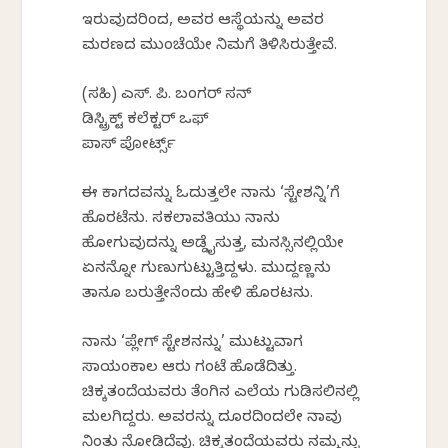
ಇರುವುದರಿಂದ, ಅವರ ಆಸ್ಥೆಯನ್ನು ಅವರ
ಮರಣದ ಮುಂಚೆಯೇ ನಿಮಗೆ ತಿಳಿಸಿರುತ್ತೇವೆ.
(ಸಹಿ) ಎಸ್. ಪಿ. ಬಂಗರ್ ಸನ್
ಡಿಸ್ಟ್ರಿಕ್ಟ್ ಕಲೆಕ್ಟರ್ ಒಫ್
ಪಾಸ್ ಪೋರ್ಟ್ಸ್
ಈ ಕಾಗದವನ್ನು ಓದುತ್ತಲೇ ನಾನು ‘ಸ್ಟೇಶನ್ನಿ’ಗೆ
ಹೊರಟೆನು. ಸಕಲಾವತಿಯು ನಾನು
ಹೋಗುವುದನ್ನು ಅಡ್ಡೈಸುತ್ತ, ಮನಸ್ಸಿನಲ್ಲಿಯೇ
ಏನನ್ನೋ ಗುಣುಗುಟ್ಟುತ್ತಿದ್ದಳು. ಮುದ್ದಣ್ಣನು
ತಾನೂ ಬರುತ್ತೇನೆಂದು ಹೇಳಿ ಹೊರಟನು.
ನಾನು ‘ಪ್ಲೇಗ್ ಸ್ಟೇಶನನ್ನು’ ಮುಟ್ಟುವಾಗ
ಸಾಯಂಕಾಲ ಆರು ಗಂಟೆ ಹೊಡೆದಿತ್ತು.
ಚಿಕ್ಕತಂದೆಯವರು ತೆಂಗಿನ ಎಲೆಯ ಗುಡಿಸಲಿನಲ್ಲಿ
ಮಲಗಿದ್ದರು. ಅವರನ್ನು ದೂರದಿಂದಲೇ ನಾವು
ನಿಂತು ನೋಡಿದೆವು. ಚಿಕ್ಕತಂದೆಯವರು ನಮ್ಮನ್ನು