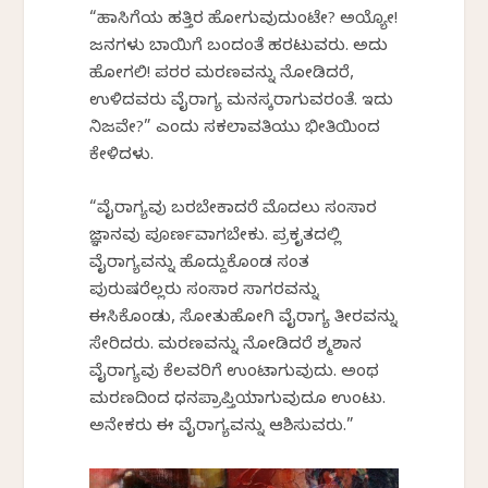
“ಹಾಸಿಗೆಯ ಹತ್ತಿರ ಹೋಗುವುದುಂಟೇ? ಅಯ್ಯೋ!
ಜನಗಳು ಬಾಯಿಗೆ ಬಂದಂತೆ ಹರಟುವರು. ಅದು
ಹೋಗಲಿ! ಪರರ ಮರಣವನ್ನು ನೋಡಿದರೆ,
ಉಳಿದವರು ವೈರಾಗ್ಯ ಮನಸ್ಕರಾಗುವರಂತೆ. ಇದು
ನಿಜವೇ?” ಎಂದು ಸಕಲಾವತಿಯು ಭೀತಿಯಿಂದ
ಕೇಳಿದಳು.
“ವೈರಾಗ್ಯವು ಬರಬೇಕಾದರೆ ಮೊದಲು ಸಂಸಾರ
ಜ್ಞಾನವು ಪೂರ್ಣವಾಗಬೇಕು. ಪ್ರಕೃತದಲ್ಲಿ
ವೈರಾಗ್ಯವನ್ನು ಹೊದ್ದುಕೊಂಡ ಸಂತ
ಪುರುಷರೆಲ್ಲರು ಸಂಸಾರ ಸಾಗರವನ್ನು
ಈಸಿಕೊಂಡು, ಸೋತುಹೋಗಿ ವೈರಾಗ್ಯ ತೀರವನ್ನು
ಸೇರಿದರು. ಮರಣವನ್ನು ನೋಡಿದರೆ ಶ್ಮಶಾನ
ವೈರಾಗ್ಯವು ಕೆಲವರಿಗೆ ಉಂಟಾಗುವುದು. ಅಂಥ
ಮರಣದಿಂದ ಧನಪ್ರಾಪ್ತಿಯಾಗುವುದೂ ಉಂಟು.
ಅನೇಕರು ಈ ವೈರಾಗ್ಯವನ್ನು ಆಶಿಸುವರು.”