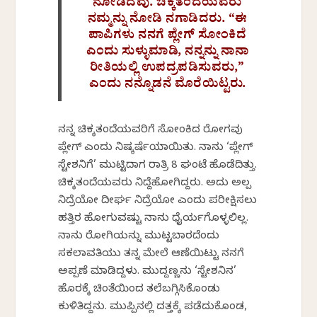
ನೋಡಿದೆವು. ಚಿಕ್ಕತಂದೆಯವರು
ನಮ್ಮನ್ನು ನೋಡಿ ನಗಾಡಿದರು. “ಈ
ಪಾಪಿಗಳು ನನಗೆ ಪ್ಲೇಗ್ ಸೋಂಕಿದೆ
ಎಂದು ಸುಳ್ಳುಮಾಡಿ, ನನ್ನನ್ನು ನಾನಾ
ರೀತಿಯಲ್ಲಿ ಉಪದ್ರಪಡಿಸುವರು,”
ಎಂದು ನನ್ನೊಡನೆ ಮೊರೆಯಿಟ್ಟರು.
ನನ್ನ ಚಿಕ್ಕತಂದೆಯವರಿಗೆ ಸೋಂಕಿದ ರೋಗವು
ಪ್ಲೇಗ್ ಎಂದು ನಿಷ್ಕರ್ಷೆಯಾಯಿತು. ನಾನು ‘ಪ್ಲೇಗ್
ಸ್ಟೇಶನಿಗೆ’ ಮುಟ್ಟಿದಾಗ ರಾತ್ರಿ 8 ಘಂಟೆ ಹೊಡೆದಿತ್ತು.
ಚಿಕ್ಕತಂದೆಯವರು ನಿದ್ದೆಹೋಗಿದ್ದರು. ಅದು ಅಲ್ಪ
ನಿದ್ರೆಯೋ ದೀರ್ಘ ನಿದ್ರೆಯೋ ಎಂದು ಪರೀಕ್ಷಿಸಲು
ಹತ್ತಿರ ಹೋಗುವಷ್ಟು ನಾನು ಧೈರ್ಯಗೊಳ್ಳಲಿಲ್ಲ.
ನಾನು ರೋಗಿಯನ್ನು ಮುಟ್ಟಬಾರದೆಂದು
ಸಕಲಾವತಿಯು ತನ್ನ ಮೇಲೆ ಆಣೆಯಿಟ್ಟು ನನಗೆ
ಅಪ್ಪಣೆ ಮಾಡಿದ್ದಳು. ಮುದ್ದಣ್ಣನು ‘ಸ್ಟೇಶನಿನ’
ಹೊರಕ್ಕೆ ಚಿಂತೆಯಿಂದ ತಲೆಬಗ್ಗಿಸಿಕೊಂಡು
ಕುಳಿತಿದ್ದನು. ಮುಪ್ಪಿನಲ್ಲಿ ದತ್ತಕ್ಕೆ ಪಡೆದುಕೊಂಡ,