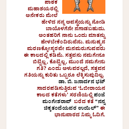
ಪಾಠಕ
ಮಹಾಶಯರಲ್ಲಿ
ಅನೇಕರು ಮೇಲೆ
ಹೇಳಿದ ನನ್ನ ಅವಸ್ಥೆಯನ್ನು ನೋಡಿ
ಬಾಯೊಳಗೆನೇ ನಗಾಡಬಹುದು.
ಅಂತಹರಿಗೆ ನಾನು ಒಂದು ಮಾತನ್ನು
ಹೇಳಬೇಕೆಂದಿರುವೆನು. ಮನುಷ್ಯನ
ಮರಣಕ್ಕೋಸ್ಕರವೇ ಮನಮರುಗುವವರು
ಈ ಕಾಲದಲ್ಲಿ ಕಡಿಮೆ. ಸತ್ತವನು ನಮಗೇನೂ
ಬಿಟ್ಟಿಲ್ಲ, ಕೊಟ್ಟಿಲ್ಲ, ಮುಂದೆ ನಮಗೇನು
ಗತಿ? ಎಂದು ಅಳುವರಲ್ಲದೆ, ಸತ್ತವನ
ಗತಿಯನ್ನು ಕುರಿತು ಒಬ್ಬರೂ ಲೆಕ್ಕಿಸುವುದಿಲ್ಲ.
ಡಾ. ಬಿ. ಜನಾರ್ದನ ಭಟ್
ಸಾದರಪಡಿಸುತ್ತಿರುವ ‘ಓಬೀರಾಯನ
ಕಾಲದ ಕತೆಗಳು’ ಸರಣಿಯಲ್ಲಿ
ಪಂಜೆ
ಮಂಗೇಶರಾವ್
ಬರೆದ ಕತೆ
“ನನ್ನ
ಚಿಕ್ಕತಂದೆಯವರ ಉಯಿಲ್”
ಈ
ಭಾನುವಾರದ ನಿಮ್ಮ ಓದಿಗೆ.