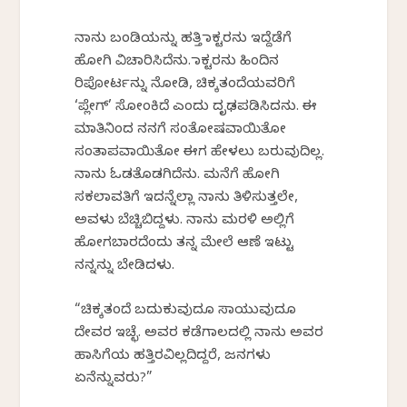
ನಾನು ಬಂಡಿಯನ್ನು ಹತ್ತಿ ಡಾಕ್ಟರನು ಇದ್ದೆಡೆಗೆ
ಹೋಗಿ ವಿಚಾರಿಸಿದೆನು. ಡಾಕ್ಟರನು ಹಿಂದಿನ
ರಿಪೋರ್ಟನ್ನು ನೋಡಿ, ಚಿಕ್ಕತಂದೆಯವರಿಗೆ
‘ಪ್ಲೇಗ್’ ಸೋಂಕಿದೆ ಎಂದು ದೃಢಪಡಿಸಿದನು. ಈ
ಮಾತಿನಿಂದ ನನಗೆ ಸಂತೋಷವಾಯಿತೋ
ಸಂತಾಪವಾಯಿತೋ ಈಗ ಹೇಳಲು ಬರುವುದಿಲ್ಲ.
ನಾನು ಓಡತೊಡಗಿದೆನು. ಮನೆಗೆ ಹೋಗಿ
ಸಕಲಾವತಿಗೆ ಇದನ್ನೆಲ್ಲಾ ನಾನು ತಿಳಿಸುತ್ತಲೇ,
ಅವಳು ಬೆಚ್ಚಿಬಿದ್ದಳು. ನಾನು ಮರಳಿ ಅಲ್ಲಿಗೆ
ಹೋಗಬಾರದೆಂದು ತನ್ನ ಮೇಲೆ ಆಣೆ ಇಟ್ಟು
ನನ್ನನ್ನು ಬೇಡಿದಳು.
“ಚಿಕ್ಕತಂದೆ ಬದುಕುವುದೂ ಸಾಯುವುದೂ
ದೇವರ ಇಚ್ಛೆ. ಅವರ ಕಡೆಗಾಲದಲ್ಲಿ ನಾನು ಅವರ
ಹಾಸಿಗೆಯ ಹತ್ತಿರವಿಲ್ಲದಿದ್ದರೆ, ಜನಗಳು
ಏನೆನ್ನುವರು?”