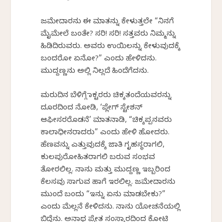
ಜಮೇದಾರನು ಈ ಮಾತನ್ನು ಕೇಳುತ್ತಲೇ “ನಿನಗೆ
ಮೈಮೇಲೆ ಬಂತೇ? ಸರಿ! ಸರಿ! ಸತ್ತವರು ನಿಮ್ಮನ್ನು
ಹಿಡಿದಿರುವರು. ಅವರು ಉಯಿಲನ್ನು ಕೇಳುವುದಕ್ಕೆ
ಬಂದರೋ ಏನೋ?” ಎಂದು ಹೇಳಿದನು.
ಮುದ್ದಣ್ಣನು ಅಲ್ಲಿ ನಿಲ್ಲದೆ ಹಿಂದೆಗೆದನು.
ಮರುದಿನ ಬೆಳಿಗ್ಗೆ ಡಾಕ್ಟರರು ಚಿಕ್ಕತಂದೆಯವರನ್ನು
ದೂರದಿಂದ ನೋಡಿ, ‘ಪ್ಲೇಗ್ ಸ್ಟೇಶನ್
ಆಫೀಸರರೊಡನೆ’ ಮಾತನಾಡಿ, “ಚಿಕ್ಕಪ್ಪನವರು
ಕಾಲಾಧೀನರಾದರು” ಎಂದು ಹೇಳಿ ಹೋದರು.
ಹೆಣವನ್ನು ಎತ್ತುವುದಕ್ಕೆ ಜಾತಿ ಗೃಹಸ್ಥರಾಗಲಿ,
ಕುಲಪುರೋಹಿತರಾಗಲಿ ಬರುವ ಸಂಭವ
ತೋರಲಿಲ್ಲ. ನಾನು ಮತ್ತು ಮುದ್ದಣ್ಣ ಇಬ್ಬರಿಂದ
ಕೆಲಸವು ಸಾಗುವ ಹಾಗೆ ಇರಲಿಲ್ಲ. ಜಮೇದಾರನು
ಮುಂದೆ ಬಂದು “ಇನ್ನು ಏನು ಮಾಡಬೇಕು?”
ಎಂದು ಮೆಲ್ಲನೆ ಕೇಳಿದನು. ನಾನು ಯೋಚನೆಯಲ್ಲಿ
ಬಿದ್ದೆನು. ಅನಾಥ ಪ್ರೇತ ಸಂಸ್ಕಾರದಿಂದ ಕೋಟಿ