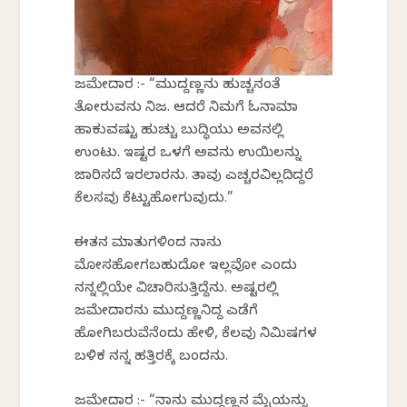
ಜಮೇದಾರ :- “ಮುದ್ದಣ್ಣನು ಹುಚ್ಚನಂತೆ
ತೋರುವನು ನಿಜ. ಆದರೆ ನಿಮಗೆ ಓನಾಮಾ
ಹಾಕುವಷ್ಟು ಹುಚ್ಚು ಬುದ್ಧಿಯು ಅವನಲ್ಲಿ
ಉಂಟು. ಇಷ್ಟರ ಒಳಗೆ ಅವನು ಉಯಿಲನ್ನು
ಜಾರಿಸದೆ ಇರಲಾರನು. ತಾವು ಎಚ್ಚರವಿಲ್ಲದಿದ್ದರೆ
ಕೆಲಸವು ಕೆಟ್ಟುಹೋಗುವುದು.”
ಈತನ ಮಾತುಗಳಿಂದ ನಾನು
ಮೋಸಹೋಗಬಹುದೋ ಇಲ್ಲವೋ ಎಂದು
ನನ್ನಲ್ಲಿಯೇ ವಿಚಾರಿಸುತ್ತಿದ್ದೆನು. ಅಷ್ಟರಲ್ಲಿ
ಜಮೇದಾರನು ಮುದ್ದಣ್ಣನಿದ್ದ ಎಡೆಗೆ
ಹೋಗಿಬರುವೆನೆಂದು ಹೇಳಿ, ಕೆಲವು ನಿಮಿಷಗಳ
ಬಳಿಕ ನನ್ನ ಹತ್ತಿರಕ್ಕೆ ಬಂದನು.
ಜಮೇದಾರ :- “ನಾನು ಮುದ್ದಣ್ಣನ ಮೈಯನ್ನು