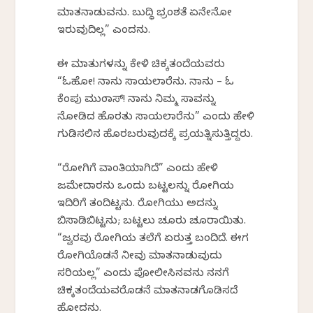
ಮಾತನಾಡುವನು. ಬುದ್ಧಿ ಭ್ರಂಶತೆ ಏನೇನೋ
ಇರುವುದಿಲ್ಲ” ಎಂದನು.
ಈ ಮಾತುಗಳನ್ನು ಕೇಳಿ ಚಿಕ್ಕತಂದೆಯವರು
“ಓಹೋ! ನಾನು ಸಾಯಲಾರೆನು. ನಾನು – ಓ
ಕೆಂಪು ಮುಂಡಾಸ್! ನಾನು ನಿಮ್ಮ ಸಾವನ್ನು
ನೋಡಿದ ಹೊರತು ಸಾಯಲಾರೆನು” ಎಂದು ಹೇಳಿ
ಗುಡಿಸಲಿನ ಹೊರಬರುವುದಕ್ಕೆ ಪ್ರಯತ್ನಿಸುತ್ತಿದ್ದರು.
“ರೋಗಿಗೆ ವಾಂತಿಯಾಗಿದೆ” ಎಂದು ಹೇಳಿ
ಜಮೇದಾರನು ಒಂದು ಬಟ್ಟಲನ್ನು ರೋಗಿಯ
ಇದಿರಿಗೆ ತಂದಿಟ್ಟನು. ರೋಗಿಯು ಅದನ್ನು
ಬಿಸಾಡಿಬಿಟ್ಟನು; ಬಟ್ಟಲು ಚೂರು ಚೂರಾಯಿತು.
“ಜ್ವರವು ರೋಗಿಯ ತಲೆಗೆ ಏರುತ್ತ ಬಂದಿದೆ. ಈಗ
ರೋಗಿಯೊಡನೆ ನೀವು ಮಾತನಾಡುವುದು
ಸರಿಯಲ್ಲ” ಎಂದು ಪೋಲೀಸಿನವನು ನನಗೆ
ಚಿಕ್ಕತಂದೆಯವರೊಡನೆ ಮಾತನಾಡಗೊಡಿಸದೆ
ಹೋದನು.