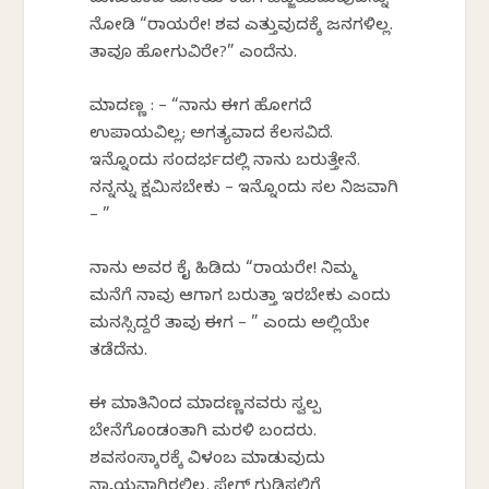
ನೋಡಿ “ರಾಯರೇ! ಶವ ಎತ್ತುವುದಕ್ಕೆ ಜನಗಳಿಲ್ಲ.
ತಾವೂ ಹೋಗುವಿರೇ?” ಎಂದೆನು.
ಮಾದಣ್ಣ : – “ನಾನು ಈಗ ಹೋಗದೆ
ಉಪಾಯವಿಲ್ಲ; ಅಗತ್ಯವಾದ ಕೆಲಸವಿದೆ.
ಇನ್ನೊಂದು ಸಂದರ್ಭದಲ್ಲಿ ನಾನು ಬರುತ್ತೇನೆ.
ನನ್ನನ್ನು ಕ್ಷಮಿಸಬೇಕು – ಇನ್ನೊಂದು ಸಲ ನಿಜವಾಗಿ
– ”
ನಾನು ಅವರ ಕೈ ಹಿಡಿದು “ರಾಯರೇ! ನಿಮ್ಮ
ಮನೆಗೆ ನಾವು ಆಗಾಗ ಬರುತ್ತಾ ಇರಬೇಕು ಎಂದು
ಮನಸ್ಸಿದ್ದರೆ ತಾವು ಈಗ – ” ಎಂದು ಅಲ್ಲಿಯೇ
ತಡೆದೆನು.
ಈ ಮಾತಿನಿಂದ ಮಾದಣ್ಣನವರು ಸ್ವಲ್ಪ
ಬೇನೆಗೊಂಡಂತಾಗಿ ಮರಳಿ ಬಂದರು.
ಶವಸಂಸ್ಕಾರಕ್ಕೆ ವಿಳಂಬ ಮಾಡುವುದು
ನ್ಯಾಯವಾಗಿರಲಿಲ್ಲ. ಪ್ಲೇಗ್ ಗುಡಿಸಲಿಗೆ