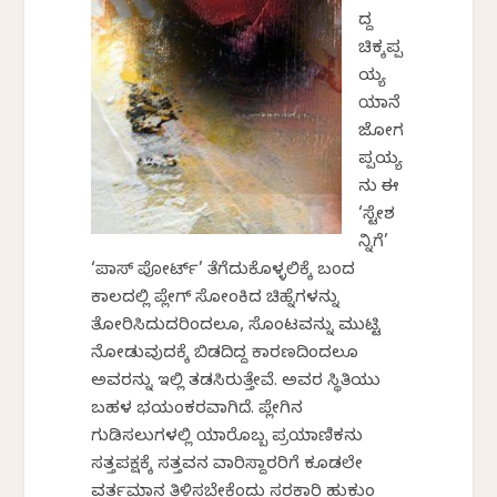
ದ್ದ
ಚಿಕ್ಕಪ್ಪ
ಯ್ಯ
ಯಾನೆ
ಜೋಗ
ಪ್ಪಯ್ಯ
ನು ಈ
‘ಸ್ಟೇಶ
ನ್ನಿಗೆ’
‘ಪಾಸ್ ಪೋರ್ಟ್’ ತೆಗೆದುಕೊಳ್ಳಲಿಕ್ಕೆ ಬಂದ
ಕಾಲದಲ್ಲಿ ಪ್ಲೇಗ್ ಸೋಂಕಿದ ಚಿಹ್ನೆಗಳನ್ನು
ತೋರಿಸಿದುದರಿಂದಲೂ, ಸೊಂಟವನ್ನು ಮುಟ್ಟಿ
ನೋಡುವುದಕ್ಕೆ ಬಿಡದಿದ್ದ ಕಾರಣದಿಂದಲೂ
ಅವರನ್ನು ಇಲ್ಲಿ ತಡಸಿರುತ್ತೇವೆ. ಅವರ ಸ್ಥಿತಿಯು
ಬಹಳ ಭಯಂಕರವಾಗಿದೆ. ಪ್ಲೇಗಿನ
ಗುಡಿಸಲುಗಳಲ್ಲಿ ಯಾರೊಬ್ಬ ಪ್ರಯಾಣಿಕನು
ಸತ್ತಪಕ್ಷಕ್ಕೆ ಸತ್ತವನ ವಾರಿಸ್ದಾರರಿಗೆ ಕೂಡಲೇ
ವರ್ತಮಾನ ತಿಳಿಸಬೇಕೆಂದು ಸರಕಾರಿ ಹುಕುಂ