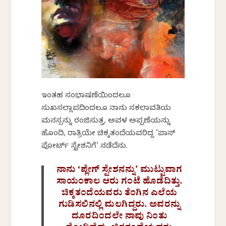
ಇಂತಹ ಸಂಭಾಷಣೆಯಿಂದಲೂ
ಸುಖಸಲ್ಲಾಪದಿಂದಲೂ ನಾನು ಸಕಲಾವತಿಯ
ಮನಸ್ಸನ್ನು ರಂಜಿಸುತ್ತ, ಅವಳ ಅಪ್ಪಣೆಯನ್ನು
ಹೊಂದಿ, ರಾತ್ರಿಯೇ ಚಿಕ್ಕತಂದೆಯವರಿದ್ದ ‘ಪಾಸ್
ಪೋರ್ಟ್ ಸ್ಟೇಶನಿಗೆ’ ನಡೆದೆನು.
ನಾನು ‘ಪ್ಲೇಗ್ ಸ್ಟೇಶನನ್ನು’ ಮುಟ್ಟುವಾಗ
ಸಾಯಂಕಾಲ ಆರು ಗಂಟೆ ಹೊಡೆದಿತ್ತು.
ಚಿಕ್ಕತಂದೆಯವರು ತೆಂಗಿನ ಎಲೆಯ
ಗುಡಿಸಲಿನಲ್ಲಿ ಮಲಗಿದ್ದರು. ಅವರನ್ನು
ದೂರದಿಂದಲೇ ನಾವು ನಿಂತು