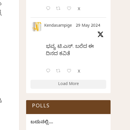
ಯ
X
ೆ
Kendasampige
29 May 2024
ಭವ್ಯ ಟಿ.ಎಸ್. ಬರೆದ ಈ
ದಿನದ ಕವಿತೆ
ೆ
X
Load More
ು
POLLS
ಬದುಕಿನಲ್ಲಿ....