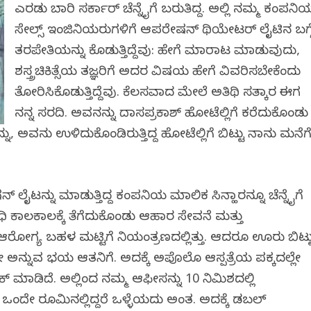
ಎರಡು ಬಾರಿ ಸರ್ಕಾರ್ ಚೆನ್ನೈಗೆ ಬರುತಿದ್ದ. ಅಲ್ಲಿ ನಮ್ಮ ಕಂಪನಿ
ಸೇಲ್ಸ್ ಇಂಜಿನಿಯರುಗಳಿಗೆ ಆಪರೇಷನ್ ಥಿಯೇಟರ್ ಲೈಟಿನ ಬಗ್ಗ
ತರಪೇತಿಯನ್ನು ಕೊಡುತ್ತಿದ್ದೆವು: ಹೇಗೆ ಮಾರಾಟ ಮಾಡುವುದು,
ಶಸ್ತ್ರಚಿಕಿತ್ಸೆಯ ತಜ್ಞರಿಗೆ ಅದರ ವಿಷಯ ಹೇಗೆ ವಿವರಿಸಬೇಕೆಂದು
ತೋರಿಸಿಕೊಡುತ್ತಿದ್ದೆವು. ಕೆಲಸವಾದ ಮೇಲೆ ಅತಿಥಿ ಸತ್ಕಾರ ಈಗ
ನನ್ನ ಸರದಿ. ಅವನನ್ನು ದಾಸಪ್ರಕಾಶ್ ಹೋಟೆಲ್ಲಿಗೆ ಕರೆದುಕೊಂಡು
್ನು, ಅವನು ಉಳಿದುಕೊಂಡಿರುತ್ತಿದ್ದ ಹೋಟೆಲ್ಲಿಗೆ ಬಿಟ್ಟು ನಾನು ಮನೆಗ
ೈಟನ್ನು ಮಾಡುತ್ತಿದ್ದ ಕಂಪನಿಯ ಮಾಲಿಕ ಸಿನ್ಹಾರನ್ನೂ ಚೆನ್ನೈಗೆ
ಧಿ ಕಾಲಕಾಲಕ್ಕೆ ತೆಗೆದುಕೊಂಡು ಆಹಾರ ಸೇವನೆ ಮತ್ತು
ಹಾನ ಆರೋಗ್ಯ ಬಹಳ ಮಟ್ಟಿಗೆ ನಿಯಂತ್ರಣದಲ್ಲಿತ್ತು. ಆದರೂ ಊರು ಬಿಟ್ಟ
ನ್ನುವ ಭಯ ಆತನಿಗೆ. ಅದಕ್ಕೆ ಅಪೊಲೊ ಆಸ್ಪತ್ರೆಯ ಪಕ್ಕದಲ್ಲೇ
 ಮಾಡಿದೆ. ಅಲ್ಲಿಂದ ನಮ್ಮ ಆಫೀಸನ್ನು 10 ನಿಮಿಶದಲ್ಲಿ
ೇ ರೂಮಿನಲ್ಲಿದ್ದರೆ ಒಳ್ಳೆಯದು ಅಂತ. ಅದಕ್ಕೆ ಡಬಲ್