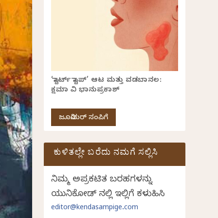
‘ಸ್ಟಾರ್ಟ್ ಸ್ಟಾಪ್’ ಆಟ ಮತ್ತು ವಡಬಾನಲ:
ಕ್ಷಮಾ ವಿ ಭಾನುಪ್ರಕಾಶ್
ಜೂನಿಯರ್ ಸಂಪಿಗೆ
ಕುಳಿತಲ್ಲೇ ಬರೆದು ನಮಗೆ ಸಲ್ಲಿಸಿ
ನಿಮ್ಮ ಅಪ್ರಕಟಿತ ಬರಹಗಳನ್ನು
ಯುನಿಕೋಡ್ ನಲ್ಲಿ ಇಲ್ಲಿಗೆ ಕಳುಹಿಸಿ
editor@kendasampige.com