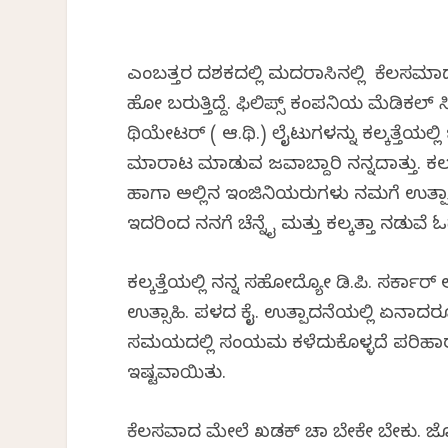
ಎಂಬತ್ತರ ದಶಕದಲ್ಲಿ ಮದರಾಸಿನಲ್ಲಿ ಕೆಲಸಮಾಡುತ
ಹೋಗಿ ಬರುತ್ತಿದ್ದೆ. ಫಿಲಿಪ್ಸ್ ಕಂಪನಿಯ ಮೆಡಿಕಲ್ ಸ
ಥಿಯೇಟರ್ ( ಆ.ಥಿ.) ಲೈಟುಗಳನ್ನು ಕಲ್ಕತ್ತೆಯಲ
ಮಾರಾಟ ಮಾಡುವ ಜವಾಬ್ದಾರಿ ನನ್ನದಾಗಿತ್ತು. ಕಲ್ಕತ್ತೆ
ಹಾಗಾಗಿ ಅಲ್ಲಿನ ಇಂಜಿನಿಯರುಗಳು ನಮಗೆ ಉತ್ಪಾದ
ಇದರಿಂದ ನನಗೆ ಚೆನ್ನೈ ಮತ್ತು ಕಲ್ಕತ್ತಾ ನಡುವೆ
ಕಲ್ಕತ್ತೆಯಲ್ಲಿ ನನ್ನ ಸಹೋದ್ಯೋಗಿ ಡಿ.ಪಿ. ಸರ್ಕಾ
ಉತ್ಸಾಹಿ. ಪಳಗಿದ ಕೈ. ಉತ್ಪಾದನೆಯಲ್ಲಿ ಏನ
ಸಮಯದಲ್ಲಿ ಸಂಯಮ ಕಳೆದುಕೊಳ್ಳದೆ ಪರಿಹಾರ 
ಇಷ್ಟವಾಯಿತು.
ಕೆಲಸವಾದ ಮೇಲೆ ಖಡಕ್ ಚಾ ಬೇಕೇ ಬೇಕು. ಜೊತ