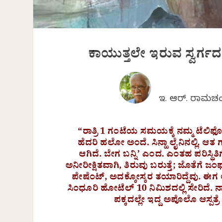
ಕಾಯುತ್ತಲೇ ಇರುವ ಸ್ವರ್ಗ
ಇ. ಆರ್. ರಾಮಚಂ
“ರಾತ್ರಿ 1 ಗಂಟೆಯ ಸಮಯಕ್ಕೆ ನಮ್ಮ ಟೆಲಿಫೋನ
ಹೆದರಿ ಹಲೋ ಅಂದೆ. ಸಿನ್ಹಾ ಲೈನಿನಲ್ಲಿ. ಆತ 
ಆಗಿದೆ. ಬೇಗ ಬನ್ನಿ’ ಎಂದ. ಎಂತಹ ಪರಿಸ್ಥಿ
ಅನೀರೀಕ್ಷಿತವಾಗಿ, ತಿರುವು ಬರುತ್ತೆ; ಜೊತೆಗೆ ಜ
ಪೇಷೆಂಟ್, ಅದಕ್ಕೋಸ್ಕರ ತಯಾರಿದ್ದೆವು. ಈಗ 
ಸಿಂಧೂರಿ ಹೋಟೆಲ್ 10 ನಿಮಿಶದಲ್ಲಿ ಸೇರಿದೆ. ನ
ಪಕ್ಕದಲ್ಲೇ ಇದ್ದ ಅಪೊಲೊ ಆಸ್ಪತ್ರೆ ಕ