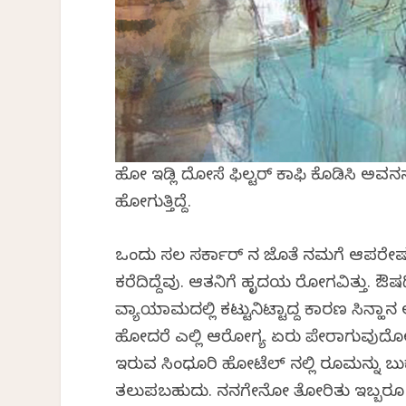
ಹೋಗಿ ಇಡ್ಲಿ ದೋಸೆ ಫಿಲ್ಟರ್ ಕಾಫಿ ಕೊಡಿಸಿ ಅವನನ
ಹೋಗುತ್ತಿದ್ದೆ.
ಒಂದು ಸಲ ಸರ್ಕಾರ್ ನ ಜೊತೆ ನಮಗೆ ಆಪರೇಷನ್ ಲ
ಕರೆದಿದ್ದೆವು. ಆತನಿಗೆ ಹೃದಯ ರೋಗವಿತ್ತು. ಔಷ
ವ್ಯಾಯಾಮದಲ್ಲಿ ಕಟ್ಟುನಿಟ್ಟಾಗಿದ್ದ ಕಾರಣ ಸಿನ್
ಹೋದರೆ ಎಲ್ಲಿ ಆರೋಗ್ಯ ಏರು ಪೇರಾಗುವುದೋ ಅ
ಇರುವ ಸಿಂಧೂರಿ ಹೋಟೆಲ್ ನಲ್ಲಿ ರೂಮನ್ನು ಬುಕ್
ತಲುಪಬಹುದು. ನನಗೇನೋ ತೋರಿತು ಇಬ್ಬರೂ ಒಂದ