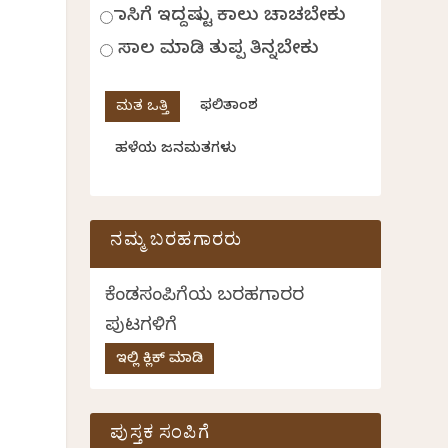
ಹಾಸಿಗೆ ಇದ್ದಷ್ಟು ಕಾಲು ಚಾಚಬೇಕು
ಸಾಲ ಮಾಡಿ ತುಪ್ಪ ತಿನ್ನಬೇಕು
ಫಲಿತಾಂಶ
ಹಳೆಯ ಜನಮತಗಳು
ನಮ್ಮ ಬರಹಗಾರರು
ಕೆಂಡಸಂಪಿಗೆಯ ಬರಹಗಾರರ
ಪುಟಗಳಿಗೆ
ಇಲ್ಲಿ ಕ್ಲಿಕ್ ಮಾಡಿ
ಪುಸ್ತಕ ಸಂಪಿಗೆ