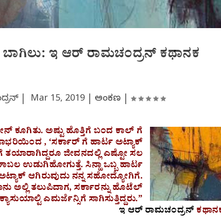
ದ ಬಾಗಿಲು: ಇ ಆರ್ ರಾಮಚಂದ್ರನ್ ಕಥಾನಕ
ದ್ರನ್ |
Mar 15, 2019
|
ಅಂಕಣ
|
್ ಕೂಗಿತು. ಅಷ್ಟು ಹೊತ್ತಿಗೆ ಬಂದ ಕಾಲ್ ಗೆ
ಗಾಭರಿಯಿಂದ , ‘ಸರ್ಕಾರ್ ಗೆ ಹಾರ್ಟ ಅಟ್ಯಾಕ್
ತಿಗೆ ತಯಾರಾಗಿದ್ದರೂ ಜೀವನದಲ್ಲಿ ಎಷ್ಟೋ ಸಲ
ಂಘಾಬಲ ಉಡುಗಿಹೋಗುತ್ತೆ. ಸಿನ್ಹಾ ಒಬ್ಬ ಹಾರ್ಟ
ಅಟ್ಯಾಕ್ ಆಗಿರುವುದು ನನ್ನ ಸಹೋದ್ಯೋಗಿಗೆ.
ಾನು ಅಲ್ಲಿ ತಲುಪಿದಾಗ, ಸರ್ಕಾರನ್ನು ಹೊಟೆಲ್
್ಯಾಸುಯಾಲ್ಟಿ ಎಮರ್ಜೆನ್ಸಿಗೆ ಸಾಗಿಸುತ್ತಿದ್ದರು.”
ಇ ಆರ್ ರಾಮಚಂದ್ರನ್
ಕಥಾನ