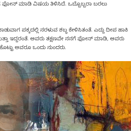
ೆ ಫೋನ್ ಮಾಡಿ ವಿಷಯ ತಿಳಿಸಿದೆ. ಒಬ್ಬೊಬ್ಬರಾಗಿ ಬರಲು
ರೆ ಮಾಡುವಾಗ ಪಕ್ಕದಲ್ಲಿ ನರಳುವ ಶಬ್ಧ ಕೇಳಿಸಿತಂತೆ. ಎದ್ದು ದೀಪ ಹಾಕಿ
ತ್ತಾ ಇದ್ದರಂತೆ. ಅವರು ತಕ್ಷಣವೇ ನನಗೆ ಫೋನ್ ಮಾಡಿ, ಅವರು
 ಕೊಟ್ಟು ಅವರೂ ಒಂದು ನುಂಗಿದರು.