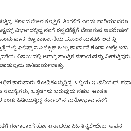
್ತಿದ್ದೆ. ಕೆಲಸದ ಮೇಲೆ ಕಲ್ಕತ್ತೆಗೆ ತಿಂಗಳಿಗೆ ಎರಡು ಬಾರಿಯಾದರೂ
ಿಸ್ಟಮ್ಸ್ ವಿಭಾಗದಲ್ಲಿದ್ದ ನನಗೆ ಶಸ್ತ್ರಚಿಕೆತ್ಸೆಗೆ ಬೇಕಾಗುವ ಆಪರೇಷನ್
್ಲಿ ಒಂದು ಖಾಸಗಿ ಸಣ್ಣ ಕಾರ್ಖಾನೆಯ ಮೂಲಕ ಮಾಡಿಸಿ ಅದನ್ನು
ಯಲ್ಲಿ ಫಿಲಿಪ್ಸ್ ನ ಎಲೆಕ್ಟ್ರಿಕ್ ಬಲ್ಬು ಕಾರ್ಖಾನೆ ಕೂಡಾ ಅಲ್ಲೇ ಇತ್ತು.
ನೆಯ ವಿಷಯದಲ್ಲಿ ಆಗಾಗ್ಗೆ ತಾಂತ್ರಿಕ ಸಹಾಯವನ್ನು ನೀಡುತ್ತಿದ್ದರು
 ಓಡಾಡುವುದು ಅನಿವಾರ್ಯವಾಗಿತ್ತು.
ರ್ ಅಲ್ಲಿನ ಕಾರುಭಾರು ನೋಡಿಕೊಳ್ಳುತ್ತಿದ್ದ. ಒಳ್ಳೆಯ ಇಂಜಿನಿಯರ್. ಸದ
ಾದರೂ ಸಮಸ್ಯೆಗಳು, ಒತ್ತಡಗಳು ಬರುವುದು ಸಹಜ. ಅಂತಹ
ಕಂಡು ಹಿಡಿಯುತ್ತಿದ್ದ ಸರ್ಕಾರ್ ನ ಮನೋಭಾವ ನನಗೆ
ೆಗೆ ಗಂಗಾರಾಂಗೆ ಹೋಗಿ ಏನಾದರೂ ಸಿಹಿ ತಿನ್ನಲೇಬೇಕು. ಅವನ