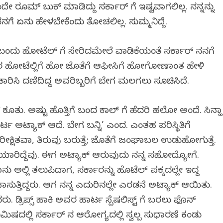
 ರೂಮ್ ಬುಕ್ ಮಾಡಿದ್ದು ಸರ್ಕಾರ್ ಗೆ ಇಷ್ಟವಾಗಲಿಲ್ಲ. ನನ್ನನ್ನು
ನಗೆ ಏನು ಹೇಳಬೇಕೆಂದು ತೋಚಲಿಲ್ಲ. ಸುಮ್ಮನಿದ್ದೆ.
ಿ ಬಂದು ಹೋಟೆಲ್ ಗೆ ಸೇರಿದಮೇಲೆ ವಾಡಿಕೆಯಂತೆ ಸರ್ಕಾರ್ ನನಗೆ
ವರ ಹೋಟೆಲ್ಲಿಗೆ ಹೋಗಿ ಜೊತೆಗೆ ಆಫೀಸಿಗೆ ಹೋಗೋಣಾಂತ ಹೇಳಿ
ರಿಸಿ ದಣಿದಿದ್ದ ಅವರಿಬ್ಬರಿಗೆ ಬೇಗ ಮಲಗಲು ಸೂಚಿಸಿದೆ.
ಗಿತು. ಅಷ್ಟು ಹೊತ್ತಿಗೆ ಬಂದ ಕಾಲ್ ಗೆ ಹೆದರಿ ಹಲೋ ಅಂದೆ. ಸಿನ್ಹಾ
್ಟ ಅಟ್ಯಾಕ್ ಆಗಿದೆ. ಬೇಗ ಬನ್ನಿ’ ಎಂದ. ಎಂತಹ ಪರಿಸ್ಥಿತಿಗೆ
ಷಿತವಾಗಿ, ತಿರುವು ಬರುತ್ತೆ; ಜೊತೆಗೆ ಜಂಘಾಬಲ ಉಡುಗಿಹೋಗುತ್ತೆ.
ಯಾರಿದ್ದೆವು. ಈಗ ಅಟ್ಯಾಕ್ ಆಗಿರುವುದು ನನ್ನ ಸಹೋದ್ಯೋಗಿಗೆ.
ು ಅಲ್ಲಿ ತಲುಪಿದಾಗ, ಸರ್ಕಾರನ್ನು ಹೊಟೆಲ್ ಪಕ್ಕದಲ್ಲೇ ಇದ್ದ
ಸಾಗಿಸುತ್ತಿದ್ದರು. ಆಗ ನನ್ನ ಎದುರಿನಲ್ಲೇ ಎರಡನೆ ಅಟ್ಯಾಕ್ ಆಯಿತು.
ರು. ಡ್ರಿಪ್ಸ್ ಹಾಕಿ ಅವರ ಹಾರ್ಟ ಸ್ಪೆಷಲಿಸ್ಟ್ ಗೆ ಬರಲು ಫೊನ್
ಷದಲ್ಲಿ ಸರ್ಕಾರ್ ನ ಆರೋಗ್ಯದಲ್ಲಿ ಸ್ವಲ್ಪ ಸುಧಾರಣೆ ಕಂಡು