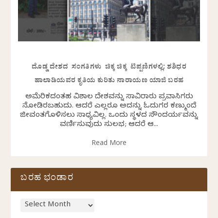
ದೊಡ್ಡ ದೇಶದ ಸಂಗತಿಗಳು ಚಿಕ್ಕ ಚಿಕ್ಕ ಟಿಪ್ಪಣಿಗಳಲ್ಲಿ: ಶಶಿಧರ
ಹಾಲಾಡಿಯವರ ಕೃತಿಯ ಕುರಿತು ನಾರಾಯಣ ಯಾಜಿ ಬರಹ
ಅಮೆರಿಕದಂತಹ ವಿಶಾಲ ದೇಶವನ್ನು ಸಾವಿರಾರು ಪ್ರವಾಸಿಗರು
ನೋಡಿರಬಹುದು. ಆದರೆ ಎಲ್ಲರೂ ಅದನ್ನು ಓದುಗರ ಕಣ್ಮುಂದೆ
ಜೀವಂತಗೊಳಿಸಲು ಸಾಧ್ಯವಿಲ್ಲ. ಒಂದು ಸ್ಥಳದ ಸೌಂದರ್ಯವನ್ನು
ವರ್ಣಿಸುವುದು ಸುಲಭ; ಆದರೆ ಆ...
Read More
ಬರಹ ಭಂಡಾರ