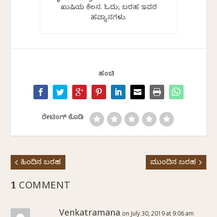
ಖುಷಿಯ ಕೆಲಸ. ಓದು, ಬರಹ ಇವರ
ಹವ್ಯಾಸಗಳು.
ಹಂಚಿ
ರೇಟಿಂಗ್ ಕೊಡಿ
ಹಿಂದಿನ ಬರಹ
ಮುಂದಿನ ಬರಹ
1 COMMENT
Venkatramana
on July 30, 2019 at 9:06 am