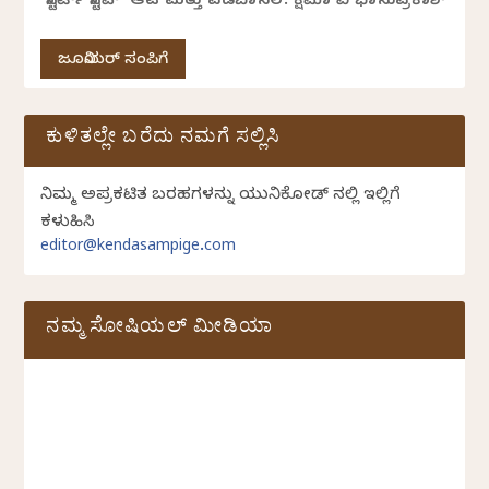
‘ಸ್ಟಾರ್ಟ್ ಸ್ಟಾಪ್’ ಆಟ ಮತ್ತು ವಡಬಾನಲ: ಕ್ಷಮಾ ವಿ ಭಾನುಪ್ರಕಾಶ್
ಜೂನಿಯರ್ ಸಂಪಿಗೆ
ಕುಳಿತಲ್ಲೇ ಬರೆದು ನಮಗೆ ಸಲ್ಲಿಸಿ
ನಿಮ್ಮ ಅಪ್ರಕಟಿತ ಬರಹಗಳನ್ನು ಯುನಿಕೋಡ್ ನಲ್ಲಿ ಇಲ್ಲಿಗೆ
ಕಳುಹಿಸಿ
editor@kendasampige.com
ನಮ್ಮ ಸೋಷಿಯಲ್‌ ಮೀಡಿಯಾ