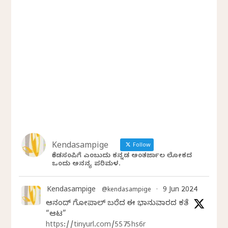
Kendasampige
Follow
ಕೆಂಡಸಂಪಿಗೆ ಎಂಬುದು ಕನ್ನಡ ಅಂತರ್ಜಾಲ ಲೋಕದ
ಒಂದು ಅನನ್ಯ ಪರಿಮಳ.
Kendasampige
9 Jun 2024
@kendasampige
·
ಆನಂದ್‌ ಗೋಪಾಲ್‌ ಬರೆದ ಈ ಭಾನುವಾರದ ಕತೆ
“ಆಟ”
https://tinyurl.com/5575hs6r