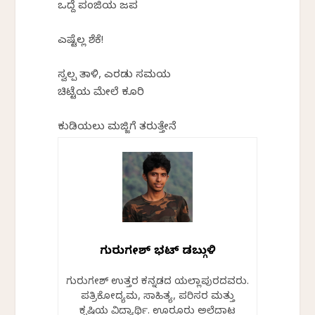
ಒದ್ದೆ ಪಂಜಿಯ ಜಪ
ಎಷ್ಟೆಲ್ಲ ಶೆಕೆ!
ಸ್ವಲ್ಪ ತಾಳಿ, ಎರಡು ಸಮಯ
ಚಿಟ್ಟೆಯ ಮೇಲೆ ಕೂರಿ
ಕುಡಿಯಲು ಮಜ್ಜಿಗೆ ತರುತ್ತೇನೆ
ಗುರುಗಣೇಶ್ ಭಟ್ ಡಬ್ಗುಳಿ
ಗುರುಗಣೇಶ್ ಉತ್ತರ ಕನ್ನಡದ ಯಲ್ಲಾಪುರದವರು.
ಪತ್ರಿಕೋದ್ಯಮ, ಸಾಹಿತ್ಯ, ಪರಿಸರ ಮತ್ತು
ಕೃಷಿಯ ವಿದ್ಯಾರ್ಥಿ. ಊರೂರು ಅಲೆದಾಟ