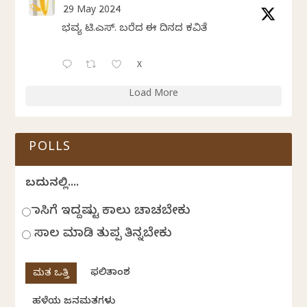
29 May 2024
ಭವ್ಯ ಟಿ.ಎಸ್. ಬರೆದ ಈ ದಿನದ ಕವಿತೆ
X
Load More
POLLS
ಬದುಕಿನಲ್ಲಿ....
ಹಾಸಿಗೆ ಇದ್ದಷ್ಟು ಕಾಲು ಚಾಚಬೇಕು
ಸಾಲ ಮಾಡಿ ತುಪ್ಪ ತಿನ್ನಬೇಕು
ಫಲಿತಾಂಶ
ಹಳೆಯ ಜನಮತಗಳು