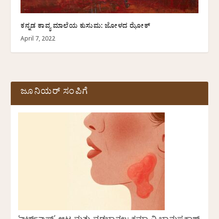
ಕನ್ನಡ ಕಾವ್ಯ ಮಾಲೆಯ ಕುಸುಮ: ಜೋಳದ ಝೋಕ್
April 7, 2022
ಜೂನಿಯರ್ ಸಂಪಿಗೆ