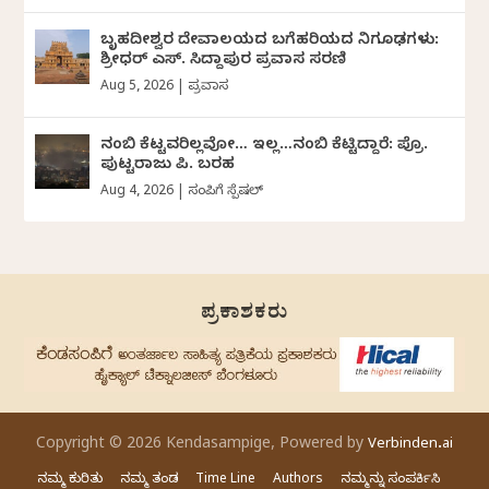
ಬೃಹದೀಶ್ವರ ದೇವಾಲಯದ ಬಗೆಹರಿಯದ ನಿಗೂಢಗಳು:
ಶ್ರೀಧರ್‌ ಎಸ್.‌ ಸಿದ್ದಾಪುರ ಪ್ರವಾಸ ಸರಣಿ
Aug 5, 2026
|
ಪ್ರವಾಸ
ನಂಬಿ ಕೆಟ್ಟವರಿಲ್ಲವೋ… ಇಲ್ಲ…ನಂಬಿ ಕೆಟ್ಟಿದ್ದಾರೆ: ಪ್ರೊ.
ಪುಟ್ಟರಾಜು ಪಿ. ಬರಹ
Aug 4, 2026
|
ಸಂಪಿಗೆ ಸ್ಪೆಷಲ್
ಪ್ರಕಾಶಕರು
Copyright © 2026 Kendasampige, Powered by
Verbinden.ai
ನಮ್ಮ ಕುರಿತು
ನಮ್ಮ ತಂಡ
Time Line
Authors
ನಮ್ಮನ್ನು ಸಂಪರ್ಕಿಸಿ