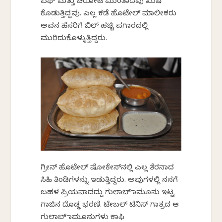
ಪಫ್ ಮತ್ತು ಚಿರೋಟಿ ಮುಂತಾದವು ಖುಷಿ
ಕೊಡುತ್ತಿದ್ದವು. ಎಲ್ಲ ಕಡೆ ಹೊಟೇಲ್ ಮಾಲೀಕರು
ಅವನ ಹೆಸರಿಗೆ ಬಿಲ್ ಹಚ್ಚಿ ಪಗಾರದಲ್ಲಿ
ಮುರಿದುಕೊಳ್ಳುತ್ತಿದ್ದರು.
ಗ್ರೀನ್ ಹೊಟೇಲ್ ಷೋಕೇಸ್‌ನಲ್ಲಿ ಎಲ್ಲ ತೆರನಾದ
ಸಿಹಿ ತಿಂಡಿಗಳನ್ನು ಇಡುತ್ತಿದ್ದರು. ಅವುಗಳಲ್ಲಿ ನನಗೆ
ಬಹಳ ಪ್ರಿಯವಾದದ್ದು ಗುಲಾಬ್‌ ಜಾಮೂನು ಇಟ್ಟ
ಗಾಜಿನ ದೊಡ್ಡ ಭರಣಿ. ಟೇಬಲ್ ಟೆನಿಸ್ ಗಾತ್ರದ ಆ
ಗುಲಾಬ್‌ ಜಾಮೂನುಗಳು ಕಾಫಿ