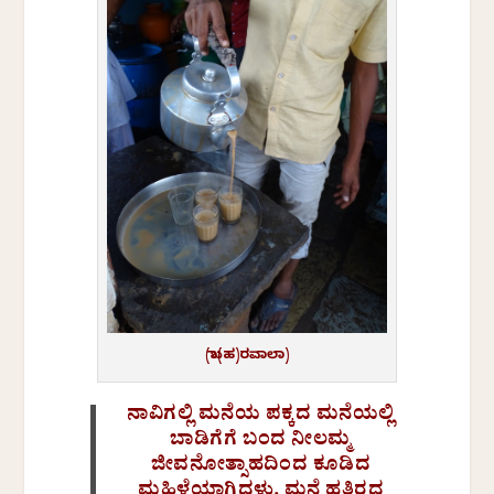
(ಬಾ(ಹ)ರವಾಲಾ)
ನಾವಿಗಲ್ಲಿ ಮನೆಯ ಪಕ್ಕದ ಮನೆಯಲ್ಲಿ
ಬಾಡಿಗೆಗೆ ಬಂದ ನೀಲಮ್ಮ
ಜೀವನೋತ್ಸಾಹದಿಂದ ಕೂಡಿದ
ಮಹಿಳೆಯಾಗಿದ್ದಳು. ಮನೆ ಹತ್ತಿರದ