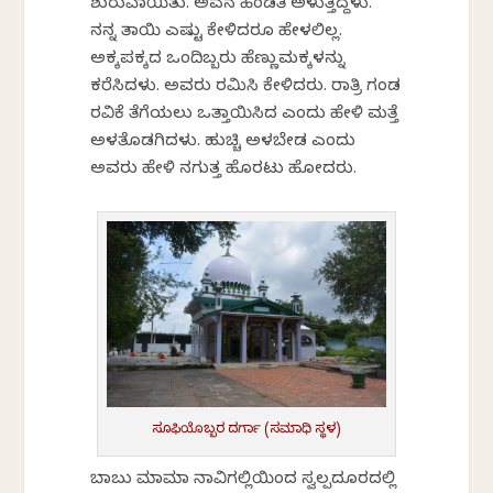
ಶುರುವಾಯಿತು. ಅವನ ಹೆಂಡತಿ ಅಳುತ್ತಿದ್ದಳು.
ನನ್ನ ತಾಯಿ ಎಷ್ಟು ಕೇಳಿದರೂ ಹೇಳಲಿಲ್ಲ.
ಅಕ್ಕಪಕ್ಕದ ಒಂದಿಬ್ಬರು ಹೆಣ್ಣುಮಕ್ಕಳನ್ನು
ಕರೆಸಿದಳು. ಅವರು ರಮಿಸಿ ಕೇಳಿದರು. ರಾತ್ರಿ ಗಂಡ
ರವಿಕೆ ತೆಗೆಯಲು ಒತ್ತಾಯಿಸಿದ ಎಂದು ಹೇಳಿ ಮತ್ತೆ
ಅಳತೊಡಗಿದಳು. ಹುಚ್ಚಿ ಅಳಬೇಡ ಎಂದು
ಅವರು ಹೇಳಿ ನಗುತ್ತ ಹೊರಟು ಹೋದರು.
ಸೂಫಿಯೊಬ್ಬರ ದರ್ಗಾ (ಸಮಾಧಿ ಸ್ಥಳ)
ಬಾಬು ಮಾಮಾ ನಾವಿಗಲ್ಲಿಯಿಂದ ಸ್ವಲ್ಪದೂರದಲ್ಲಿ