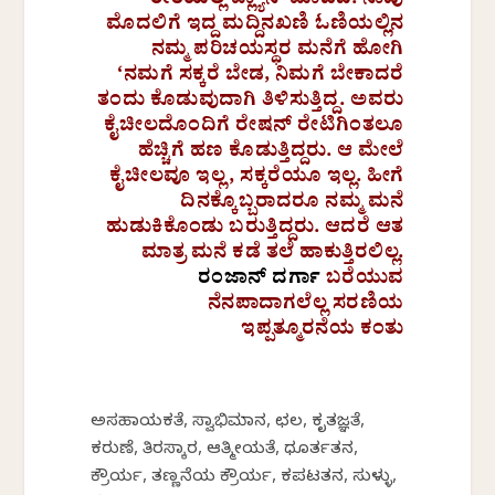
ರೀತಿಯಲ್ಲಿ ಪ್ಲ್ಯಾನ್ ಮಾಡಿದ. ನಾವು
ಮೊದಲಿಗೆ ಇದ್ದ ಮದ್ದಿನಖಣಿ ಓಣಿಯಲ್ಲಿನ
ನಮ್ಮ ಪರಿಚಯಸ್ಥರ ಮನೆಗೆ ಹೋಗಿ
‘ನಮಗೆ ಸಕ್ಕರೆ ಬೇಡ, ನಿಮಗೆ ಬೇಕಾದರೆ
ತಂದು ಕೊಡುವುದಾಗಿ ತಿಳಿಸುತ್ತಿದ್ದ. ಅವರು
ಕೈಚೀಲದೊಂದಿಗೆ ರೇಷನ್ ರೇಟಿಗಿಂತಲೂ
ಹೆಚ್ಚಿಗೆ ಹಣ ಕೊಡುತ್ತಿದ್ದರು. ಆ ಮೇಲೆ
ಕೈಚೀಲವೂ ಇಲ್ಲ, ಸಕ್ಕರೆಯೂ ಇಲ್ಲ. ಹೀಗೆ
ದಿನಕ್ಕೊಬ್ಬರಾದರೂ ನಮ್ಮ ಮನೆ
ಹುಡುಕಿಕೊಂಡು ಬರುತ್ತಿದ್ದರು. ಆದರೆ ಆತ
ಮಾತ್ರ ಮನೆ ಕಡೆ ತಲೆ ಹಾಕುತ್ತಿರಲಿಲ್ಲ.
ರಂಜಾನ್‌ ದರ್ಗಾ
ಬರೆಯುವ
ನೆನಪಾದಾಗಲೆಲ್ಲ ಸರಣಿಯ
ಇಪ್ಪತ್ಮೂರನೆಯ ಕಂತು
ಅಸಹಾಯಕತೆ, ಸ್ವಾಭಿಮಾನ, ಛಲ, ಕೃತಜ್ಞತೆ,
ಕರುಣೆ, ತಿರಸ್ಕಾರ, ಆತ್ಮೀಯತೆ, ಧೂರ್ತತನ,
ಕ್ರೌರ್ಯ, ತಣ್ಣನೆಯ ಕ್ರೌರ್ಯ, ಕಪಟತನ, ಸುಳ್ಳು,