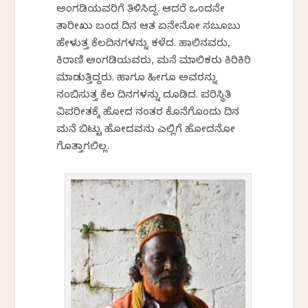
ಅಂಗಡಿಯವರಿಗೆ ತಿಳಿಸಿದ್ದ. ಆದರೆ ಒಂದನೇ
ತಾರೀಖು ಬಂದ ದಿನ ಆತ ಏನೇನೋ ಸಬೂಬು
ಹೇಳುತ್ತ ಕೆಲದಿನಗಳನ್ನು ಕಳೆದ. ಹಾಲಿನವರು,
ಕಿರಾಣಿ ಅಂಗಡಿಯವರು, ಮನೆ ಮಾಲಿಕರು ಕಿರಿಕಿರಿ
ಮಾಡುತ್ತಿದ್ದರು. ಹಾಗೂ ಹೀಗೂ ಅವರನ್ನು
ನಂಬಿಸುತ್ತ ಕೆಲ ದಿನಗಳನ್ನು ದೂಡಿದ. ಪರಿಸ್ಥಿತಿ
ವಿಪರೀತಕ್ಕೆ ಹೋದ ನಂತರ ಕೊನೆಗೊಂದು ದಿನ
ಮನೆ ಬಿಟ್ಟು ಹೋದವನು ಎಲ್ಲಿಗೆ ಹೋದನೋ
ಗೊತ್ತಾಗಲಿಲ್ಲ.