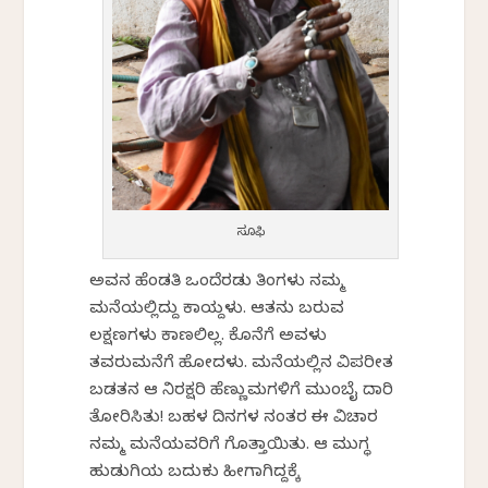
ಸೂಫಿ
ಅವನ ಹೆಂಡತಿ ಒಂದೆರಡು ತಿಂಗಳು ನಮ್ಮ
ಮನೆಯಲ್ಲಿದ್ದು ಕಾಯ್ದಳು. ಆತನು ಬರುವ
ಲಕ್ಷಣಗಳು ಕಾಣಲಿಲ್ಲ. ಕೊನೆಗೆ ಅವಳು
ತವರುಮನೆಗೆ ಹೋದಳು. ಮನೆಯಲ್ಲಿನ ವಿಪರೀತ
ಬಡತನ ಆ ನಿರಕ್ಷರಿ ಹೆಣ್ಣುಮಗಳಿಗೆ ಮುಂಬೈ ದಾರಿ
ತೋರಿಸಿತು! ಬಹಳ ದಿನಗಳ ನಂತರ ಈ ವಿಚಾರ
ನಮ್ಮ ಮನೆಯವರಿಗೆ ಗೊತ್ತಾಯಿತು. ಆ ಮುಗ್ಧ
ಹುಡುಗಿಯ ಬದುಕು ಹೀಗಾಗಿದ್ದಕ್ಕೆ