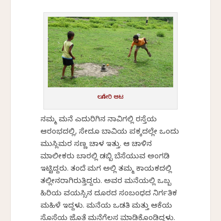
ಲಗೋರಿ ಆಟ
ನಮ್ಮ ಮನೆ ಎದುರಿಗಿನ ನಾವಿಗಲ್ಲಿ ರಸ್ತೆಯ
ಆರಂಭದಲ್ಲಿ, ಸೇದೂ ಬಾವಿಯ ಪಕ್ಕದಲ್ಲೇ ಒಂದು
ಮುಸ್ಲಿಮರ ಸಣ್ಣ ಚಾಳ ಇತ್ತು. ಆ ಚಾಳಿನ
ಮಾಲೀಕರು ಬಜಾರಲ್ಲಿ ಡಬ್ಬಿ ಬೆಸೆಯುವ ಅಂಗಡಿ
ಇಟ್ಟಿದ್ದರು. ತಂದೆ ಮಗ ಅಲ್ಲಿ ತಮ್ಮ ಕಾಯಕದಲ್ಲಿ
ತಲ್ಲೀನರಾಗಿರುತ್ತಿದ್ದರು. ಅವರ ಮನೆಯಲ್ಲಿ ಒಬ್ಬ
ಹಿರಿಯ ವಯಸ್ಸಿನ ದೂರದ ಸಂಬಂಧದ ನಿರ್ಗತಿಕ
ಮಹಿಳೆ ಇದ್ದಳು. ಮನೆಯ ಒಡತಿ ಮತ್ತು ಆಕೆಯ
ಸೊಸೆಯ ಜೊತೆ ಮನೆಗೆಲಸ ಮಾಡಿಕೊಂಡಿದ್ದಳು.