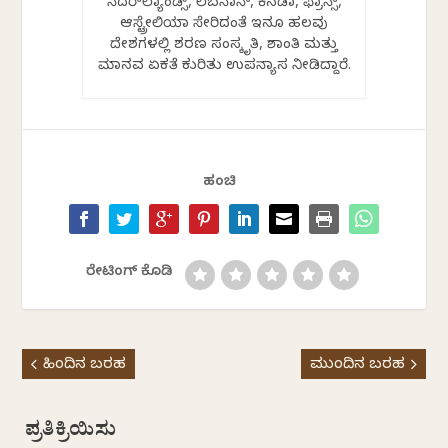
ನೆದರ್‌ಲ್ಯಾಂಡ್ಸ್, ಲೆಬನಾನ್, ಕೆನಡಾ, ಫ್ರಾನ್ಸ್,
ಆಸ್ಟ್ರೇಲಿಯಾ ಸೇರಿದಂತೆ ಇನ್ನೂ ಹಲವು
ದೇಶಗಳಲ್ಲಿ ಶರಣ ಸಂಸ್ಕೃತಿ, ಶಾಂತಿ ಮತ್ತು
ಮಾನವ ಏಕತೆ ಕುರಿತು ಉಪನ್ಯಾಸ ನೀಡಿದ್ದಾರೆ.
ಹಂಚಿ
ರೇಟಿಂಗ್ ಕೊಡಿ
ಹಿಂದಿನ ಬರಹ
ಮುಂದಿನ ಬರಹ