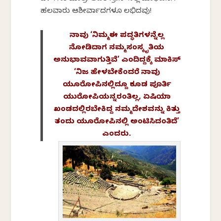
ಹಲವಾರು ಆಶೀರ್ವಾದಗಳೂ ಲಭಿಸಿದವು!
ನಾವು ‘ನಿಮ್ಮ ಈ ಪದ್ಧತಿಗಳನ್ನೆಲ್ಲ
ನೋಡಿದಾಗ ನಮ್ಮ ಸಂಸ್ಕೃತಿಯ
ಅನುಭಾವವಾಗುತ್ತಿವೆ’ ಎಂದಿದ್ದಕ್ಕೆ ಮಾಕಿಸ್
‘ನಿಜ ಹೇಳಬೇಕೆಂದರೆ ನಾವು
ಯೂರೋಪಿನಲ್ಲಿದ್ದೂ ಕೂಡ ಪೂರ್ತಿ
ಯುರೋಪಿಯನ್ನರಂತಿಲ್ಲ, ಏಷಿಯಾ
ಖಂಡದಲ್ಲಿರಬೇಕಿದ್ದ ನಮ್ಮ ದೇಶವನ್ನು ಕಿತ್ತು
ತಂದು ಯೂರೋಪಿನಲ್ಲಿ ಅಂಟಿಸಿದಂತಿದೆ’
ಎಂದರು.