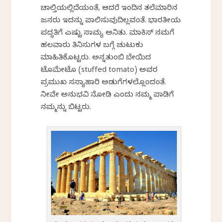
ಚಾಲ್ತಿಯಲ್ಲಿದೆಯಂತೆ, ಆದರೆ ಇಂದಿನ ತಲೆಮಾರಿನ
ಜನರು ಇದನ್ನು ಪಾಲಿಸುವುದಿಲ್ಲವಂತೆ. ಭಾರತೀಯ
ಪದ್ಧತಿಗೆ ಎಷ್ಟು ಸಾಮ್ಯ ಅನಿಸಿತು. ಮಾಕಿಸ್ ನಮಗೆ
ಹಲವಾರು ತಿನಿಸುಗಳ ಬಗ್ಗೆ ಚುಟುಕು
ಮಾಹಿತಿಕೊಟ್ಟರು. ಅನ್ನತುಂಬಿ ಬೇಯಿಸಿದ
ಟೊಮೇಟೊ (stuffed tomato) ಅವರ
ಪ್ರಮುಖ ಸಸ್ಯಾಹಾರಿ ಅಡುಗೆಗಳಲ್ಲೊಂದಂತೆ.
ನೀವೇ ಅನುಭವಿಸಿ ನೋಡಿ ಎಂದು ನಮ್ಮ ಪಾಡಿಗೆ
ನಮ್ಮನ್ನು ಬಿಟ್ಟರು.