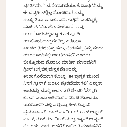
ಪೂರ್ತಿಯಾಗಿ ಮರೆಯಾಗಿದೆಯಂತೆ. ನಾವು ‘ನಿಮ್ಮ
ಈ ಪದ್ಧತಿಗಳನ್ನೆಲ್ಲ ನೋಡಿದಾಗ ನಮ್ಮ
ಸಂಸ್ಕೃತಿಯ ಅನುಭಾವವಾಗುತ್ತಿವೆ’ ಎಂದಿದ್ದಕ್ಕೆ
ಮಾಕಿಸ್, ‘ನಿಜ ಹೇಳಬೇಕೆಂದರೆ ನಾವು
ಯೂರೋಪಿನಲ್ಲಿದ್ದೂ ಕೂಡ ಪೂರ್ತಿ
ಯುರೋಪಿಯನ್ನರಂತಿಲ್ಲ, ಏಷಿಯಾ
ಖಂಡದಲ್ಲಿರಬೇಕಿದ್ದ ನಮ್ಮ ದೇಶವನ್ನು ಕಿತ್ತು ತಂದು
ಯೂರೋಪಿನಲ್ಲಿ ಅಂಟಿಸಿದಂತಿದೆ’ ಎಂದರು.
ಬೀಳ್ಕೊಡುವ ಮೊದಲು ಮಾಕಿಸ್ ಮಾಧವನಿಗೆ
ಗ್ರೀಸ್ ಬಗ್ಗೆ ಚಿಕ್ಕಪುಸ್ತಕವೊಂದನ್ನು
ಉಡುಗೊರೆಯಾಗಿ ಕೊಟ್ಟು ‘ಈ ಪುಸ್ತಕ ಮುಂದೆ
ನಿನಗೆ ಗ್ರೀಸ್ ಗೆ ಬರಲು ಪ್ರೇರಣೆಯಾಗಲಿ’ ಎನ್ನುತ್ತಾ
ಅವನನ್ನು ಮುದ್ದಿಸಿ ಅವನ ತಲೆ ನೇವರಿಸಿ ‘ಚೆನ್ನಾಗಿ
ಬಾಳು’ ಎಂದು ಆಶೀರ್ವಾದ ಮಾಡಿ ಹೋದರು.
ಯುರೋಪ್ ನಲ್ಲಿ ಎಲ್ಲೆಲ್ಲೂ ಕೇಳಸಿಗುವುದು
ಪ್ರಮುಖವಾಗಿ ‘ಗುಡ್ ಮಾರ್ನಿಂಗ್, ಗುಡ್ ಆಫ್ಟರ್
ನೂನ್, ಗುಡ್ ಈವನಿಂಗ್ ಮತ್ತು ಹ್ಯಾವ್ ಅ ನೈಸ್
ಡೇ’ ಗಳು ಮಾತ್ರ. ಆದರೆ ಗ್ರೀಸ್ ನಲ್ಲಿ ಮಾಧವನಿಗೆ