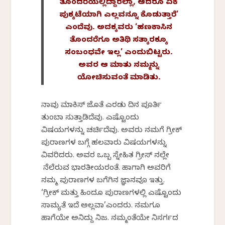
ತೊಂದರೆಯಲ್ಲಿದ್ದಾರಲ್ಲಾ, ಆದರೂ ಏಕೆ
ಪುಕ್ಕಟೆಯಾಗಿ ಎಲ್ಲವನ್ನೂ ಕೊಡುತ್ತಾರೆ’
ಎಂದೆವು. ಅದಕ್ಕವರು ‘ಹಣಕಾಸಿನ
ತೊಂದರೆಗೂ ಅತಿಥಿ ಸತ್ಕಾರಕ್ಕೂ
ಸಂಬಂಧವೇ ಇಲ್ಲ’ ಎಂದುಬಿಟ್ಟರು.
ಅವರ ಆ ಮಾತು ನಮ್ಮನ್ನು
ಯೋಚಿಸುವಂತೆ ಮಾಡಿತು.
ನಾವು ಮಾಕಿಸ್ ಜೊತೆ ಎರಡು ದಿನ ಪೂರ್ತಿ
ತುಂಬಾ ಸುತ್ತಾಡಿದೆವು. ಎಷ್ಟೊಂದು
ವಿಷಯಗಳನ್ನು ಚರ್ಚಿಸಿದೆವು. ಅವರು ನಮಗೆ ಗ್ರೀಕ್
ಪುರಾಣಗಳ ಬಗ್ಗೆ ಹಲವಾರು ವಿಷಯಗಳನ್ನು
ವಿವರಿಸಿದರು. ಅವರ ಒಬ್ಬ ಸ್ನೇಹಿತ ಗ್ರೀಸ್ ನಲ್ಲೇ
ನೆಲೆಸಿರುವ ಭಾರತೀಯರಂತೆ. ಹಾಗಾಗಿ ಅವರಿಗೆ
ನಮ್ಮ ಪುರಾಣಗಳ ಬಗೆಗಿನ ಜ್ಞಾನವೂ ಇತ್ತು.
‘ಗ್ರೀಕ್ ಮತ್ತು ಹಿಂದೂ ಪುರಾಣಗಳಲ್ಲಿ ಎಷ್ಟೊಂದು
ಸಾಮ್ಯತೆ ಇದೆ ಅಲ್ಲವಾ’ಎಂದರು. ನಮಗೂ
ಹಾಗೆಯೇ ಅನಿಸಿದ್ದು ನಿಜ. ನಮ್ಮಂತೆಯೇ ನಿಸರ್ಗದ