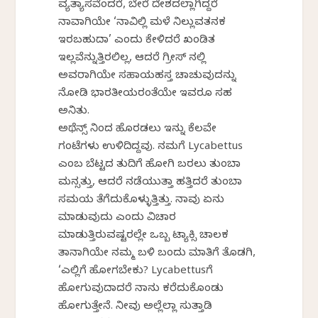
ವ್ಯತ್ಯಾಸವೆಂದರೆ, ಬೇರೆ ದೇಶದಲ್ಲಾಗಿದ್ದರೆ
ನಾವಾಗಿಯೇ ‘ನಾವಿಲ್ಲಿ ಮಳೆ ನಿಲ್ಲುವತನಕ
ಇರಬಹುದಾ’ ಎಂದು ಕೇಳಿದರೆ ಖಂಡಿತ
ಇಲ್ಲವೆನ್ನುತ್ತಿರಲಿಲ್ಲ, ಆದರೆ ಗ್ರೀಸ್ ನಲ್ಲಿ
ಅವರಾಗಿಯೇ ಸಹಾಯಹಸ್ತ ಚಾಚುವುದನ್ನು
ನೋಡಿ ಭಾರತೀಯರಂತೆಯೇ ಇವರೂ ಸಹ
ಅನಿಸಿತು.
ಅಥೆನ್ಸ್ ನಿಂದ ಹೊರಡಲು ಇನ್ನು ಕೆಲವೇ
ಗಂಟೆಗಳು ಉಳಿದಿದ್ದವು. ನಮಗೆ Lycabettus
ಎಂಬ ಬೆಟ್ಟದ ತುದಿಗೆ ಹೋಗಿ ಬರಲು ತುಂಬಾ
ಮನಸ್ಸಿತ್ತು, ಆದರೆ ನಡೆಯುತ್ತಾ ಹತ್ತಿದರೆ ತುಂಬಾ
ಸಮಯ ತೆಗೆದುಕೊಳ್ಳುತ್ತಿತ್ತು. ನಾವು ಏನು
ಮಾಡುವುದು ಎಂದು ವಿಚಾರ
ಮಾಡುತ್ತಿರುವಷ್ಟರಲ್ಲೇ ಒಬ್ಬ ಟ್ಯಾಕ್ಸಿ ಚಾಲಕ
ತಾನಾಗಿಯೇ ನಮ್ಮ ಬಳಿ ಬಂದು ಮಾತಿಗೆ ತೊಡಗಿ,
‘ಎಲ್ಲಿಗೆ ಹೋಗಬೇಕು? Lycabettusಗೆ
ಹೋಗುವುದಾದರೆ ನಾನು ಕರೆದುಕೊಂಡು
ಹೋಗುತ್ತೇನೆ. ನೀವು ಅಲ್ಲೆಲ್ಲಾ ಸುತ್ತಾಡಿ