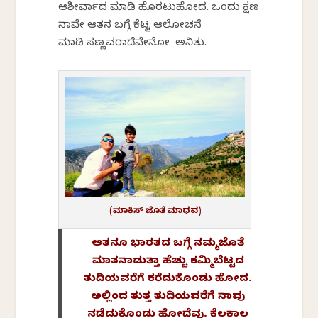
ಆಶೀರ್ವಾದ ಮಾಡಿ ಹೊರಟುಹೋದ. ಒಂದು ಕ್ಷಣ
ನಾವೇ ಆತನ ಬಗ್ಗೆ ಕೆಟ್ಟ ಆಲೋಚನೆ
ಮಾಡಿ ಸಣ್ಣವರಾದೆವೇನೋ ಅನಿಸಿತು.
(ಮಾಕಿಸ್ ಜೊತೆ ಮಾಧವ)
ಆತನೂ ಭಾರತದ ಬಗ್ಗೆ ನಮ್ಮ ಜೊತೆ
ಮಾತನಾಡುತ್ತಾ ಹೆಚ್ಚು ಕಮ್ಮಿ ಬೆಟ್ಟದ
ತುದಿಯವರೆಗೆ ಕರೆದುಕೊಂಡು ಹೋದ.
ಅಲ್ಲಿಂದ ತುತ್ತ ತುದಿಯವರೆಗೆ ನಾವು
ನಡೆದುಕೊಂಡು ಹೋದೆವು. ಕೆಲಕಾಲ