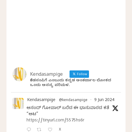
Kendasampige
Follow
ಕೆಂಡಸಂಪಿಗೆ ಎಂಬುದು ಕನ್ನಡ ಅಂತರ್ಜಾಲ ಲೋಕದ
ಒಂದು ಅನನ್ಯ ಪರಿಮಳ.
Kendasampige
9 Jun 2024
@kendasampige
·
ಆನಂದ್‌ ಗೋಪಾಲ್‌ ಬರೆದ ಈ ಭಾನುವಾರದ ಕತೆ
“ಆಟ”
https://tinyurl.com/5575hs6r
X