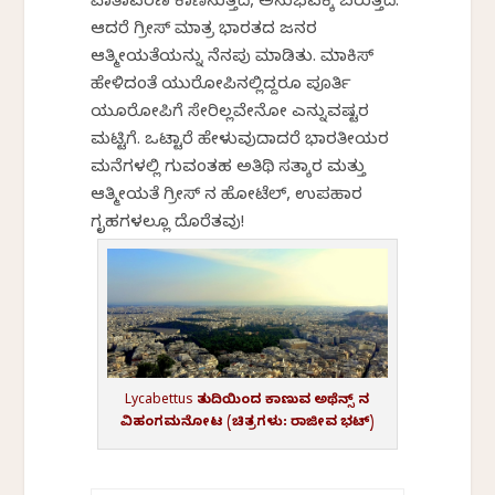
ವಾತಾವರಣ ಕಾಣಿಸುತ್ತದೆ, ಅನುಭವಕ್ಕೆ ಬರುತ್ತದೆ.
ಆದರೆ ಗ್ರೀಸ್ ಮಾತ್ರ ಭಾರತದ ಜನರ
ಆತ್ಮೀಯತೆಯನ್ನು ನೆನಪು ಮಾಡಿತು. ಮಾಕಿಸ್
ಹೇಳಿದಂತೆ ಯುರೋಪಿನಲ್ಲಿದ್ದರೂ ಪೂರ್ತಿ
ಯೂರೋಪಿಗೆ ಸೇರಿಲ್ಲವೇನೋ ಎನ್ನುವಷ್ಟರ
ಮಟ್ಟಿಗೆ. ಒಟ್ಟಾರೆ ಹೇಳುವುದಾದರೆ ಭಾರತೀಯರ
ಮನೆಗಳಲ್ಲಿ ಸಿಗುವಂತಹ ಅತಿಥಿ ಸತ್ಕಾರ ಮತ್ತು
ಆತ್ಮೀಯತೆ ಗ್ರೀಸ್ ನ ಹೋಟೆಲ್, ಉಪಹಾರ
ಗೃಹಗಳಲ್ಲೂ ದೊರೆತವು!
Lycabettus ತುದಿಯಿಂದ ಕಾಣುವ ಅಥೆನ್ಸ್ ನ
ವಿಹಂಗಮನೋಟ (ಚಿತ್ರಗಳು: ರಾಜೀವ ಭಟ್)