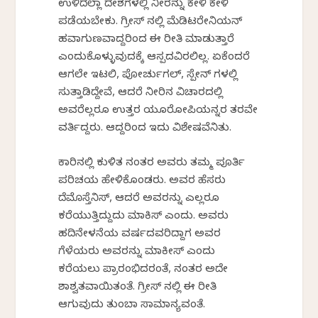
ಉಳಿದೆಲ್ಲಾ ದೇಶಗಳಲ್ಲಿ ನೀರನ್ನು ಕೇಳಿ ಕೇಳಿ
ಪಡೆಯಬೇಕು. ಗ್ರೀಸ್ ನಲ್ಲಿ ಮೆಡಿಟರೇನಿಯನ್
ಹವಾಗುಣವಾದ್ದರಿಂದ ಈ ರೀತಿ ಮಾಡುತ್ತಾರೆ
ಎಂದುಕೊಳ್ಳುವುದಕ್ಕೆ ಆಸ್ಪದವಿರಲಿಲ್ಲ. ಏಕೆಂದರೆ
ಆಗಲೇ ಇಟಲಿ, ಪೋರ್ಚುಗಲ್, ಸ್ಪೇನ್ ಗಳಲ್ಲಿ
ಸುತ್ತಾಡಿದ್ದೇವೆ, ಆದರೆ ನೀರಿನ ವಿಚಾರದಲ್ಲಿ
ಅವರೆಲ್ಲರೂ ಉತ್ತರ ಯೂರೋಪಿಯನ್ನರ ತರವೇ
ವರ್ತಿಸಿದ್ದರು. ಆದ್ದರಿಂದ ಇದು ವಿಶೇಷವೆನಿಸಿತು.
ಕಾರಿನಲ್ಲಿ ಕುಳಿತ ನಂತರ ಅವರು ತಮ್ಮ ಪೂರ್ತಿ
ಪರಿಚಯ ಹೇಳಿಕೊಂಡರು. ಅವರ ಹೆಸರು
ದೆಮೊಸ್ತೆನಿಸ್, ಆದರೆ ಅವರನ್ನು ಎಲ್ಲರೂ
ಕರೆಯುತ್ತಿದ್ದುದು ಮಾಕಿಸ್ ಎಂದು. ಅವರು
ಹದಿನೇಳನೆಯ ವರ್ಷದವರಿದ್ದಾಗ ಅವರ
ಗೆಳೆಯರು ಅವರನ್ನು ಮಾಕೀಸ್ ಎಂದು
ಕರೆಯಲು ಪ್ರಾರಂಭಿಸಿದರಂತೆ, ನಂತರ ಅದೇ
ಶಾಶ್ವತವಾಯಿತಂತೆ. ಗ್ರೀಸ್ ನಲ್ಲಿ ಈ ರೀತಿ
ಆಗುವುದು ತುಂಬಾ ಸಾಮಾನ್ಯವಂತೆ.