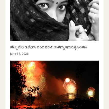
ಹೆಣ್ಣು ನೋಡಲೆಂದು ಬಂದವರು!: ಸುಕನ್ಯಾ ಕನಾರಳ್ಳಿ ಅಂಕಣ
June 17, 2026