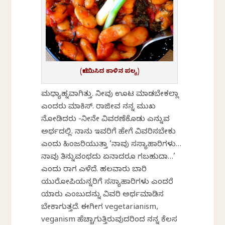
(ಬೇಯಿಸಿದ ಕಾಳಿನ ಪಲ್ಯ)
ಮಧ್ಯಾಹ್ನವಾಗಿತ್ತು. ನೀವು ಊಟ ಮಾಡಬೇಕಲ್ಲಾ
ಎಂದರು ಮಾಕಿಸ್. ರಾಜೀವ ನನ್ನ ಮುಖ
ನೋಡಿದರು -ನೀನೇ ವಿವರಣೆಕೊಡು ಎನ್ನುವ
ಅರ್ಥದಲ್ಲಿ. ನಾನು ಇವರಿಗೆ ಹೇಗೆ ವಿವರಿಸಬೇಕು
ಎಂದು ಹಿಂಜರಿಯುತ್ತಾ ‘ನಾವು ಸಸ್ಯಾಹಾರಿಗಳು…
ನಾವು ತಿನ್ನುವಂಥದು ಏನಾದರೂ ಸಿಗಬಹುದಾ…’
ಎಂದು ರಾಗ ಎಳೆದೆ. ಹಲವಾರು ಬಾರಿ
ಯುರೋಪಿಯನ್ನರಿಗೆ ಸಸ್ಯಾಹಾರಿಗಳು ಎಂದರೆ
ಯಾರು ಎಂಬುದನ್ನು ವಿವರಿಸಿ ಅರ್ಥಮಾಡಿಸ
ಬೇಕಾಗುತ್ತದೆ. ಈಗೀಗ vegetarianism,
veganism ಹೆಚ್ಚಾಗುತ್ತಿರುವುದರಿಂದ ನನ್ನ ಕೆಲಸ