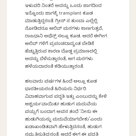
ಇಳುವರಿ ನಿಂತರೆ ಅದನ್ನು ಒಂದು ಜಾಗದಿಂದ
ಇನ್ನೊಂದು ಜಾಗಕ್ಕೆ transplant ಕೂಡ
ಮಾಡುತ್ತಿದ್ದರಂತೆ. ಗ್ರೀಸ್ ನ ತುಂಬಾ ಎಲ್ಲೆಲ್ಲಿ
ನೋಡಿದರೂ ಆಲಿವ್ ಮರಗಳು ಕಾಣಸಿಗುತ್ತವೆ,
ರಾಜಧಾನಿ ಅಥೆನ್ಸ್ ನಲ್ಲೂ ಕೂಡ. ಆದರೆ ಈಗೀಗ
ಆಲಿವ್ ಗಳಿಗೆ ಪ್ರಪಂಚದಾದ್ಯಂತ ಬೇಡಿಕೆ
ಹೆಚ್ಚುತ್ತಿರುವ ಕಾರಣ ದೊಡ್ಡ ಪ್ರಮಾಣದಲ್ಲಿ
ಅದನ್ನು ಬೆಳೆಸುತ್ತಾರಂತೆ, ಆಗ ಮರಗಳು
ಹಳೆಯದಾದಂತೆ ಕಡಿಯುತ್ತಾರಂತೆ.
ಹಲವಾರು ವರ್ಷಗಳ ಹಿಂದೆ ಅಲ್ಲೂ ಕೂಡ
ಭಾರತೀಯರಂತೆ ಹಿರಿಯರು ನಿರ್ಧರಿಸಿ
ವಿವಾಹವಾಗುವ ಪದ್ಧತಿ ಇತ್ತು ಎಂಬುದನ್ನು ಕೇಳಿ
ಆಶ್ಚರ್ಯವಾಯಿತು! ಹುಡುಗ ಮದುವೆಯ
ವಯಸ್ಸಿಗೆ ಬಂದಾಗ ಅವನ ತಂದೆ ‘ನೀನು ಈ
ಹುಡುಗಿಯನ್ನು ಮದುವೆಯಾಗಬೇಕು’ಎಂದು
ಖಡಾಖಂಡಿತವಾಗಿ ಹೇಳುತ್ತಿದನಂತೆ, ಹುಡುಗ
ಸಮ್ಮತಿಸುತ್ತಿದ್ದನಂತೆ. ಆದರೆ ಈಗ ಈ ಪದ್ಧತಿ