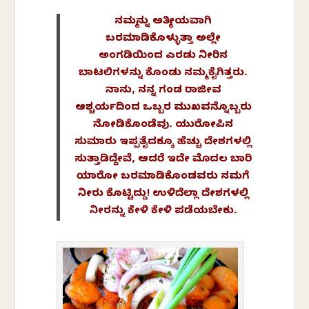
ನಮ್ಮನ್ನು ಆತ್ಮೀಯವಾಗಿ
ಬರಮಾಡಿಕೊಳ್ಳುತ್ತಾ ಅಲ್ಲೇ
ಅಂಗಡಿಯಿಂದ ಎರಡು ನೀರಿನ
ಬಾಟಲಿಗಳನ್ನು ಕೊಂಡು ನಮ್ಮ ಕೈಗಿತ್ತರು.
ನಾನು, ನನ್ನ ಗಂಡ ರಾಜೀವ
ಆಶ್ಚರ್ಯದಿಂದ ಒಬ್ಬರ ಮುಖವನ್ನೊಬ್ಬರು
ನೋಡಿಕೊಂಡೆವು. ಯುರೋಪಿನ
ಸುಮಾರು ಇಪ್ಪತೈದಕ್ಕೂ ಹೆಚ್ಚು ದೇಶಗಳಲ್ಲಿ
ಸುತ್ತಾಡಿದ್ದೇವೆ, ಆದರೆ ಇದೇ ಮೊದಲ ಬಾರಿ
ಯಾರೋ ಬರಮಾಡಿಕೊಂಡವರು ನಮಗೆ
ನೀರು ಕೊಟ್ಟಿದ್ದು! ಉಳಿದೆಲ್ಲಾ ದೇಶಗಳಲ್ಲಿ
ನೀರನ್ನು ಕೇಳಿ ಕೇಳಿ ಪಡೆಯಬೇಕು.