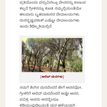
ಪ್ರತಿಯೊಂದು ವಸ್ತುವಿನಲ್ಲೂ ದೇವರನ್ನು ಕಾಣುವ
ಕಲ್ಪನೆ ಗ್ರೀಕರದ್ದೂ ಕೂಡ. ನಮ್ಮಲ್ಲಿಯಂತೆಯೇ
ಹಲವಾರು ಬೃಹದಾಕಾರದ ದೇವಾಲಯಗಳು.
ದುರದೃಷ್ಟವಶಾತ್ ಎಷ್ಟೋ ದೇವಾಲಯಗಳು
ಇಂದು ಶಿಥಿಲ ಸ್ಥಿತಿಯಲ್ಲಿವೆ.
(ಆಲಿವ್ ಮರಗಳು)
ನಮಗೆ ತೆಂಗಿನ ಮರವೆಂದರೆ ಹೇಗೆ ಆದರವೋ,
ಗ್ರೀಕರಿಗೆ ಆಲಿವ್ ಮರವೆಂದರೆ ಅಷ್ಟೇ ಆದರ,
ಪವಿತ್ರ. ಅವರು ಅದನ್ನೆಂದೂ
ಕಡಿಯುವುದಿಲ್ಲವಂತೆ. ಮರ ಹಳೆಯದಾಗಿ