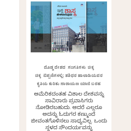
ದೊಡ್ಡ ದೇಶದ ಸಂಗತಿಗಳು ಚಿಕ್ಕ
ಚಿಕ್ಕ ಟಿಪ್ಪಣಿಗಳಲ್ಲಿ: ಶಶಿಧರ ಹಾಲಾಡಿಯವರ
ಕೃತಿಯ ಕುರಿತು ನಾರಾಯಣ ಯಾಜಿ ಬರಹ
ಅಮೆರಿಕದಂತಹ ವಿಶಾಲ ದೇಶವನ್ನು
ಸಾವಿರಾರು ಪ್ರವಾಸಿಗರು
ನೋಡಿರಬಹುದು. ಆದರೆ ಎಲ್ಲರೂ
ಅದನ್ನು ಓದುಗರ ಕಣ್ಮುಂದೆ
ಜೀವಂತಗೊಳಿಸಲು ಸಾಧ್ಯವಿಲ್ಲ. ಒಂದು
ಸ್ಥಳದ ಸೌಂದರ್ಯವನ್ನು