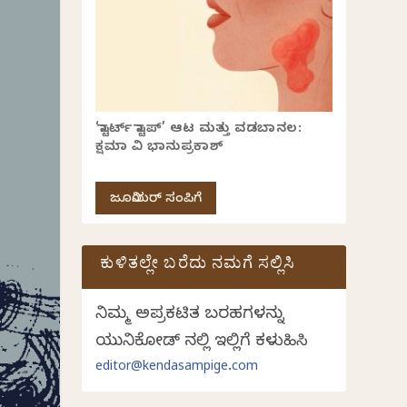
‘ಸ್ಟಾರ್ಟ್ ಸ್ಟಾಪ್’ ಆಟ ಮತ್ತು ವಡಬಾನಲ:
ಕ್ಷಮಾ ವಿ ಭಾನುಪ್ರಕಾಶ್
ಜೂನಿಯರ್ ಸಂಪಿಗೆ
ಕುಳಿತಲ್ಲೇ ಬರೆದು ನಮಗೆ ಸಲ್ಲಿಸಿ
ನಿಮ್ಮ ಅಪ್ರಕಟಿತ ಬರಹಗಳನ್ನು
ಯುನಿಕೋಡ್ ನಲ್ಲಿ ಇಲ್ಲಿಗೆ ಕಳುಹಿಸಿ
editor@kendasampige.com