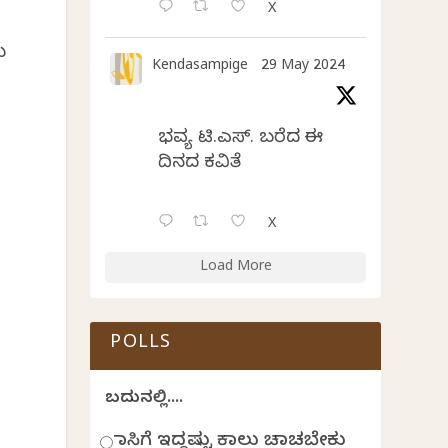
X
ು
Kendasampige
29 May 2024
ಭವ್ಯ ಟಿ.ಎಸ್. ಬರೆದ ಈ
ದಿನದ ಕವಿತೆ
X
Load More
POLLS
ಬದುಕಿನಲ್ಲಿ....
ಹಾಸಿಗೆ ಇದ್ದಷ್ಟು ಕಾಲು ಚಾಚಬೇಕು