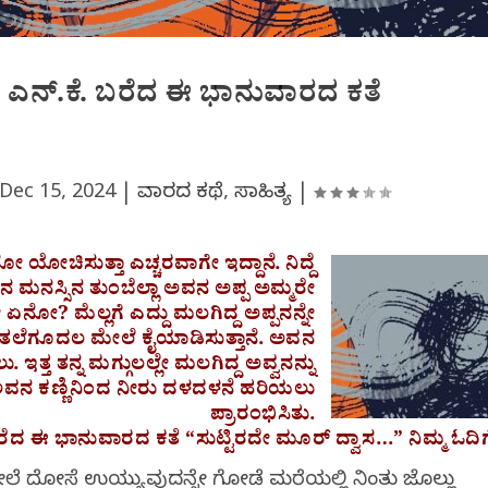
್‌ ಎನ್.ಕೆ. ಬರೆದ ಈ ಭಾನುವಾರದ ಕತೆ
Dec 15, 2024
|
ವಾರದ ಕಥೆ
,
ಸಾಹಿತ್ಯ
|
ನೋ ಯೋಚಿಸುತ್ತಾ ಎಚ್ಚರವಾಗೇ ಇದ್ದಾನೆ. ನಿದ್ದೆ
 ಮನಸ್ಸಿನ ತುಂಬೆಲ್ಲಾ ಅವನ ಅಪ್ಪ ಅಮ್ಮರೇ
 ಏನೋ? ಮೆಲ್ಲಗೆ ಎದ್ದು ಮಲಗಿದ್ದ ಅಪ್ಪನನ್ನೇ
ದ್ದ ತಲೆಗೂದಲ ಮೇಲೆ ಕೈಯಾಡಿಸುತ್ತಾನೆ. ಅವನ
್ತ ತನ್ನ ಮಗ್ಗುಲಲ್ಲೇ ಮಲಗಿದ್ದ ಅವ್ವನನ್ನು
ೇ ಅವನ ಕಣ್ಣಿನಿಂದ ನೀರು ದಳದಳನೆ ಹರಿಯಲು
ಪ್ರಾರಂಭಿಸಿತು.
ೆದ ಈ ಭಾನುವಾರದ ಕತೆ “ಸುಟ್ಟಿರದೇ ಮೂರ್ ದ್ವಾಸ…” ನಿಮ್ಮ ಓದಿಗ
ಮೇಲೆ ದೋಸೆ ಉಯ್ಯುವುದನ್ನೇ ಗೋಡೆ ಮರೆಯಲ್ಲಿ ನಿಂತು ಜೊಲ್ಲು