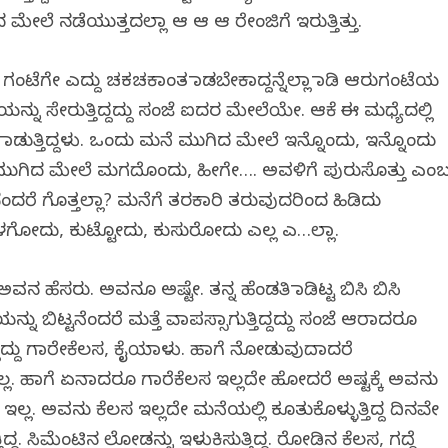
ಲೆ ನಡೆಯುತ್ತದಲ್ಲಾ ಆ ಆ ಆ ರೇಂಜಿಗೆ ಇರುತ್ತಿತ್ತು.
ು ಗಂಟೆಗೇ ಎದ್ದು ಚಕಚಕಾಂತ ಮಾಡಬೇಕಾದ್ದನ್ನೆಲ್ಲಾ ಮಾಡಿ ಆರುಗಂಟೆಯ
ಯನ್ನು ಸೇರುತ್ತಿದ್ದದ್ದು ಸಂಜೆ ಐದರ ಮೇಲೆಯೇ. ಆಕೆ ಈ ಮಧ್ಯೆದಲ್ಲಿ
 ಮಾಡುತ್ತಿದ್ದಳು. ಒಂದು ಮನೆ ಮುಗಿದ ಮೇಲೆ ಇನ್ನೊಂದು, ಇನ್ನೊಂದು
ಮುಗಿದ ಮೇಲೆ ಮಗದೊಂದು, ಹೀಗೇ…. ಅವಳಿಗೆ ಪುರುಸೊತ್ತು ಎಂ
ಂದರೆ ಗೊತ್ತಲ್ಲಾ? ಮನೆಗೆ ತರಕಾರಿ ತರುವುದರಿಂದ ಹಿಡಿದು
ೋದು, ಕುಟ್ಟೋದು, ಕುಸುರೋದು ಎಲ್ಲ ಎ…ಲ್ಲಾ.
ಅವನ ಹೆಸರು. ಅವನೂ ಅಷ್ಟೇ. ತನ್ನ ಹೆಂಡತಿ ಮಾಡಿಟ್ಟ ಬಿಸಿ ಬಿಸಿ
ಯನ್ನು ಬಿಟ್ಟನೆಂದರೆ ಮತ್ತೆ ವಾಪಸ್ಸಾಗುತ್ತಿದ್ದದ್ದು ಸಂಜೆ ಆರಾದರೂ
ದದ್ದು ಗಾರೇಕೆಲಸ, ಕೈಯಾಳು. ಹಾಗೆ ನೋಡುವುದಾದರೆ
ಲಿಲ್ಲ. ಹಾಗೆ ಏನಾದರೂ ಗಾರೆಕೆಲಸ ಇಲ್ಲದೇ ಹೋದರೆ ಅಷ್ಟಕ್ಕೆ ಅವನು
ಕೂ ಇಲ್ಲ. ಅವನು ಕೆಲಸ ಇಲ್ಲದೇ ಮನೆಯಲ್ಲಿ ಕೂತುಕೊಳ್ಳುತ್ತಿದ್ದ ದಿನವೇ
ದ್ದ. ಸಿಮೆಂಟಿನ ಲೋಡನ್ನು ಇಳುಕಿಸುತ್ತಿದ್ದ. ರೋಡಿನ ಕೆಲಸ, ಗದ್ದೆ