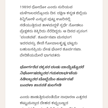
1989ರ ಧೋದೋ ಎಂದು ಸುರಿಯವ
ಮಳೆಗಾಲದಲ್ಲೊಂದು ದಿನ. ದಕ್ಷಿಣ ಕನ್ನಡ ಜಿಲ್ಲೆಯ
ಕಿನ್ನಿಗೋಳಿ ಎನ್ನುವ ಪುಟ್ಟ ಊರಿನಲ್ಲಿ
ನಡೆಯುತ್ತಿರುವ ತಾಳಮದ್ದಳೆ ಸ್ಪರ್ಧೆ ನೋಡಲು
ಪ್ರೇಕ್ಷಕರು ಕಿಕ್ಕಿರಿದು ನೆರೆದಿದ್ದರು. ಆ ದಿನದ ಪ್ರಸಂಗ
‘ಪಂಚವಟಿ’. ಶೂರ್ಪನಖಾ ಮನಭಂಗ
ಇದರವಸ್ತು. ಶೇಣಿ ಗೋಪಾಲಕೃಷ್ಣ ಭಟ್ಟರು
ಬಹುಜನಪ್ರಿಯ ವೇಷ ಘೋರ ಶೂರ್ಪನಖಾ.
ವೇದಿಕೆಯಮೇಲೆ ಭಾಗವತರು
ಭೋರ್ಗರೆವ ರಕ್ಕಸರ ದಂಡು ಬಾಯ್ಬಿಟ್ಟೊದರೆ
ನಿರ್ಘೋಷದಬ್ಬರದ ಗಮಕದಾರ್ಭಟೆಯ
ಸಿಡಿಲಬ್ಬರದ ಬೊಬ್ಬೆಯಿಂ ಶೂರ್ಪನಖೆ
ಬಂದಳಾ ಕಾನನಕೆ ಕುಲಗೇಡಿ
ಎಂದು ಹಾಡುತ್ತಿರುವಂತೆಯೇ ಸಾಧಾರಣ ಎತ್ತರದ
ಕಟ್ಟುಮಸ್ತಾದ ದೇಹದ ಕಪ್ಪುಬಣ್ಣದ