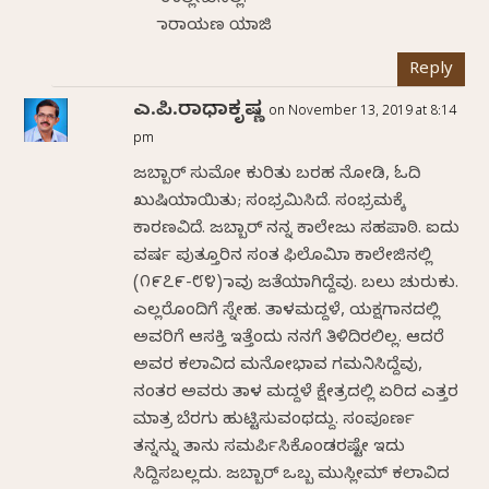
ಉಲ್ಲೇಖಿಸಿಲ್ಲ:
ನಾರಾಯಣ ಯಾಜಿ
Reply
ಎ.ಪಿ.ರಾಧಾಕೃಷ್ಣ
on November 13, 2019 at 8:14
pm
ಜಬ್ಬಾರ್ ಸುಮೋ ಕುರಿತು ಬರಹ ನೋಡಿ, ಓದಿ
ಖುಷಿಯಾಯಿತು; ಸಂಭ್ರಮಿಸಿದೆ. ಸಂಭ್ರಮಕ್ಕೆ
ಕಾರಣವಿದೆ. ಜಬ್ಬಾರ್ ನನ್ನ ಕಾಲೇಜು ಸಹಪಾಠಿ. ಐದು
ವರ್ಷ ಪುತ್ತೂರಿನ ಸಂತ ಫಿಲೊಮಿನಾ ಕಾಲೇಜಿನಲ್ಲಿ
(೧೯೭೯-೮೪) ನಾವು ಜತೆಯಾಗಿದ್ದೆವು. ಬಲು ಚುರುಕು.
ಎಲ್ಲರೊಂದಿಗೆ ಸ್ನೇಹ. ತಾಳಮದ್ದಳೆ, ಯಕ್ಷಗಾನದಲ್ಲಿ
ಅವರಿಗೆ ಆಸಕ್ತಿ ಇತ್ತೆಂದು ನನಗೆ ತಿಳಿದಿರಲಿಲ್ಲ. ಆದರೆ
ಅವರ ಕಲಾವಿದ ಮನೋಭಾವ ಗಮನಿಸಿದ್ದೆವು,
ನಂತರ ಅವರು ತಾಳ ಮದ್ದಳೆ ಕ್ಷೇತ್ರದಲ್ಲಿ ಏರಿದ ಎತ್ತರ
ಮಾತ್ರ ಬೆರಗು ಹುಟ್ಟಿಸುವಂಥದ್ದು. ಸಂಪೂರ್ಣ
ತನ್ನನ್ನು ತಾನು ಸಮರ್ಪಿಸಿಕೊಂಡರಷ್ಟೇ ಇದು
ಸಿದ್ದಿಸಬಲ್ಲದು. ಜಬ್ಬಾರ್ ಒಬ್ಬ ಮುಸ್ಲೀಮ್ ಕಲಾವಿದ