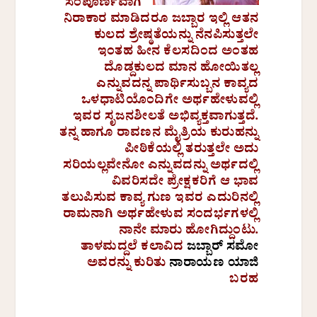
ಸಂಪೂರ್ಣವಾಗಿ
ನಿರಾಕಾರ ಮಾಡಿದರೂ ಜಬ್ಬಾರ ಇಲ್ಲಿ ಆತನ
ಕುಲದ ಶ್ರೇಷ್ಠತೆಯನ್ನು ನೆನಪಿಸುತ್ತಲೇ
ಇಂತಹ ಹೀನ ಕೆಲಸದಿಂದ ಅಂತಹ
ದೊಡ್ದಕುಲದ ಮಾನ ಹೋಯಿತಲ್ಲ
ಎನ್ನುವದನ್ನ ಪಾರ್ಥಿಸುಬ್ಬನ ಕಾವ್ಯದ
ಒಳಧಾಟಿಯೊಂದಿಗೇ ಅರ್ಥಹೇಳುವಲ್ಲಿ
ಇವರ ಸೃಜನಶೀಲತೆ ಅಭಿವ್ಯಕ್ತವಾಗುತ್ತದೆ.
ತನ್ನ ಹಾಗೂ ರಾವಣನ ಮೈತ್ರಿಯ ಕುರುಹನ್ನು
ಪೀಠಿಕೆಯಲ್ಲಿ ತರುತ್ತಲೇ ಅದು
ಸರಿಯಲ್ಲವೇನೋ ಎನ್ನುವದನ್ನು ಅರ್ಥದಲ್ಲಿ
ವಿವರಿಸದೇ ಪ್ರೇಕ್ಷಕರಿಗೆ ಆ ಭಾವ
ತಲುಪಿಸುವ ಕಾವ್ಯ ಗುಣ ಇವರ ಎದುರಿನಲ್ಲಿ
ರಾಮನಾಗಿ ಅರ್ಥಹೇಳುವ ಸಂದರ್ಭಗಳಲ್ಲಿ
ನಾನೇ ಮಾರು ಹೋಗಿದ್ದುಂಟು.
ತಾಳಮದ್ದಲೆ ಕಲಾವಿದ
ಜಬ್ಬಾರ್ ಸಮೋ
ಅವರನ್ನು ಕುರಿತು
ನಾರಾಯಣ ಯಾಜಿ
ಬರಹ