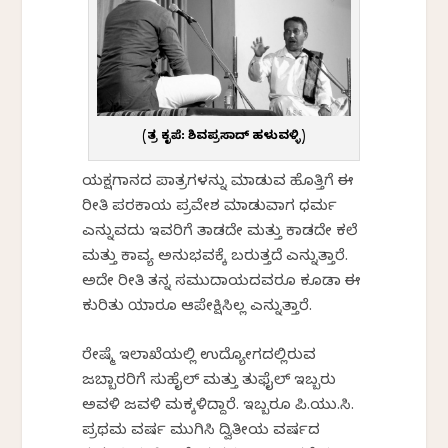
(ಚಿತ್ರ ಕೃಪೆ: ಶಿವಪ್ರಸಾದ್ ಹಳುವಳ್ಳಿ)
ಯಕ್ಷಗಾನದ ಪಾತ್ರಗಳನ್ನು ಮಾಡುವ ಹೊತ್ತಿಗೆ ಈ
ರೀತಿ ಪರಕಾಯ ಪ್ರವೇಶ ಮಾಡುವಾಗ ಧರ್ಮ
ಎನ್ನುವದು ಇವರಿಗೆ ತಾಡದೇ ಮತ್ತು ಕಾಡದೇ ಕಲೆ
ಮತ್ತು ಕಾವ್ಯ ಅನುಭವಕ್ಕೆ ಬರುತ್ತದೆ ಎನ್ನುತ್ತಾರೆ.
ಅದೇ ರೀತಿ ತನ್ನ ಸಮುದಾಯದವರೂ ಕೂಡಾ ಈ
ಕುರಿತು ಯಾರೂ ಆಪೇಕ್ಷಿಸಿಲ್ಲ ಎನ್ನುತ್ತಾರೆ.
ರೇಷ್ಮೆ ಇಲಾಖೆಯಲ್ಲಿ ಉದ್ಯೋಗದಲ್ಲಿರುವ
ಜಬ್ಬಾರರಿಗೆ ಸುಹೈಲ್ ಮತ್ತು ತುಫೈಲ್ ಇಬ್ಬರು
ಅವಳಿ ಜವಳಿ ಮಕ್ಕಳಿದ್ದಾರೆ. ಇಬ್ಬರೂ ಪಿ.ಯು.ಸಿ.
ಪ್ರಥಮ ವರ್ಷ ಮುಗಿಸಿ ದ್ವಿತೀಯ ವರ್ಷದ