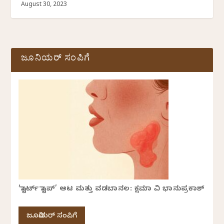
August 30, 2023
ಜೂನಿಯರ್ ಸಂಪಿಗೆ
‘ಸ್ಟಾರ್ಟ್ ಸ್ಟಾಪ್’ ಆಟ ಮತ್ತು ವಡಬಾನಲ: ಕ್ಷಮಾ ವಿ ಭಾನುಪ್ರಕಾಶ್
ಜೂನಿಯರ್ ಸಂಪಿಗೆ