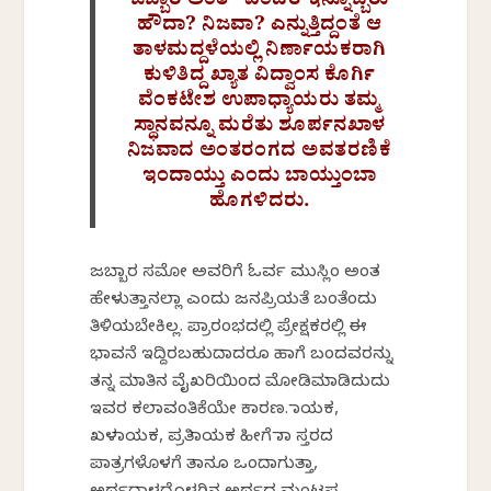
ಜಬ್ಬಾರ ಅಂತೆ” ಎಂದರೆ ಇನ್ನೊಬ್ಬರು
ಹೌದಾ? ನಿಜವಾ? ಎನ್ನುತ್ತಿದ್ದಂತೆ ಆ
ತಾಳಮದ್ದಳೆಯಲ್ಲಿ ನಿರ್ಣಾಯಕರಾಗಿ
ಕುಳಿತಿದ್ದ ಖ್ಯಾತ ವಿದ್ವಾಂಸ ಕೊರ್ಗಿ
ವೆಂಕಟೇಶ ಉಪಾಧ್ಯಾಯರು ತಮ್ಮ
ಸ್ಥಾನವನ್ನೂ ಮರೆತು ಶೂರ್ಪನಖಾಳ
ನಿಜವಾದ ಅಂತರಂಗದ ಅವತರಣಿಕೆ
ಇಂದಾಯ್ತು ಎಂದು ಬಾಯ್ತುಂಬಾ
ಹೊಗಳಿದರು.
ಜಬ್ಬಾರ ಸಮೋ ಅವರಿಗೆ ಓರ್ವ ಮುಸ್ಲಿಂ ಅಂತ
ಹೇಳುತ್ತಾನಲ್ಲಾ ಎಂದು ಜನಪ್ರಿಯತೆ ಬಂತೆಂದು
ತಿಳಿಯಬೇಕಿಲ್ಲ. ಪ್ರಾರಂಭದಲ್ಲಿ ಪ್ರೇಕ್ಷಕರಲ್ಲಿ ಈ
ಭಾವನೆ ಇದ್ದಿರಬಹುದಾದರೂ ಹಾಗೆ ಬಂದವರನ್ನು
ತನ್ನ ಮಾತಿನ ವೈಖರಿಯಿಂದ ಮೋಡಿಮಾಡಿದುದು
ಇವರ ಕಲಾವಂತಿಕೆಯೇ ಕಾರಣ. ನಾಯಕ,
ಖಳನಾಯಕ, ಪ್ರತಿನಾಯಕ ಹೀಗೆ ನಾನಾ ಸ್ತರದ
ಪಾತ್ರಗಳೊಳಗೆ ತಾನೂ ಒಂದಾಗುತ್ತಾ,