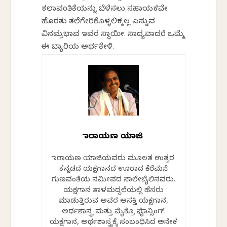
ಕಲಾವಂತಿಕೆಯನ್ನು ಬೆಳೆಸಲು ಸಹಾಯಕವೇ
ಹೊರತು ತಲೆಗೇರಿಕೊಳ್ಳಲಿಕ್ಕಲ್ಲ ಎನ್ನುವ
ವಿನಮ್ರಭಾವ ಇವರ ಸ್ಥಾಯೀ. ಸಾದ್ಯವಾದರೆ ಒಮ್ಮೆ
ಈ ಬ್ಯಾರಿಯ ಅರ್ಥಕೇಳಿ.
ನಾರಾಯಣ ಯಾಜಿ
ನಾರಾಯಣ ಯಾಜಿಯವರು ಮೂಲತ ಉತ್ತರ
ಕನ್ನಡದ ಯಕ್ಷಗಾನದ ಊರಾದ ಕೆರೆಮನೆ
ಗುಣವಂತೆಯ ಸಮೀಪದ ಸಾಲೇಬೈಲಿನವರು.
ಯಕ್ಷಗಾನ ತಾಳಮದ್ದಲೆಯಲ್ಲಿ ಹೆಸರು
ಮಾಡುತ್ತಿರುವ ಅವರ ಆಸಕ್ತಿ ಯಕ್ಷಗಾನ,
ಅರ್ಥಶಾಸ್ತ್ರ ಮತ್ತು ಮೈಕ್ರೊ ಫೈನಾನ್ಸಿಂಗ್.
ಯಕ್ಷಗಾನ, ಅರ್ಥಶಾಸ್ತ್ರಕ್ಕೆ ಸಂಬಂಧಿಸಿದ ಅನೇಕ