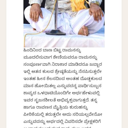
ಹಿಂದಿನಿಂದ ಬಾಣ ಬಿಟ್ಟ ರಾಮನನ್ನು
ಮೂದಲಿಸುವಾಗ ಶೇಣಿಯವರೂ ರಾಮನನ್ನು
ಸಂಪೂರ್ಣವಾಗಿ ನಿರಾಕಾರ ಮಾಡಿದರೂ ಜಬ್ಬಾರ
ಇಲ್ಲಿ ಆತನ ಕುಲದ ಶ್ರೇಷ್ಠತೆಯನ್ನು ನೆನಪಿಸುತ್ತಲೇ
ಇಂತಹ ಹೀನ ಕೆಲಸದಿಂದ ಅಂತಹ ದೊಡ್ದಕುಲದ
ಮಾನ ಹೋಯಿತಲ್ಲ ಎನ್ನುವದನ್ನ ಪಾರ್ಥಿಸುಬ್ಬನ
ಕಾವ್ಯದ ಒಳಧಾಟಿಯೊಂದಿಗೇ ಅರ್ಥಹೇಳುವಲ್ಲಿ
ಇವರ ಸೃಜನಶೀಲತೆ ಅಭಿವ್ಯಕ್ತವಾಗುತ್ತದೆ. ತನ್ನ
ಹಾಗೂ ರಾವಣನ ಮೈತ್ರಿಯ ಕುರುಹನ್ನು
ಪೀಠಿಕೆಯಲ್ಲಿ ತರುತ್ತಲೇ ಅದು ಸರಿಯಲ್ಲವೇನೋ
ಎನ್ನುವದನ್ನು ಅರ್ಥದಲ್ಲಿ ವಿವರಿಸದೇ ಪ್ರೇಕ್ಷಕರಿಗೆ