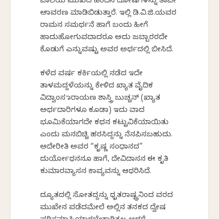
ವಾಲಿಯ ಮುಖದ ಹಿಂದಿನ ದೋಷಗಳನ್ನು ತಾವೇ
ಅನಾವರಣ ಮಾಡಿಬಿಡುತ್ತಾರೆ. ಇಲ್ಲಿ ಡಿ.ವಿ.ಜಿ.ಯವರ
ರಾಮನ ಸಮರ್ಥನೆ ಹಾಗೆ ಬಂದು ಹೀಗೆ
ಹಾದುಹೋಗುವದಾದರೂ ಅದು ಜಬ್ಬಾರರದೇ
ಕೊಡುಗೆ ಎನ್ನುವಷ್ಟು ಅವರ ಅರ್ಥದಲ್ಲಿ ಬೀಸಿದೆ.
ಕಳೆದ ವರ್ಷ ಕರ್ಕಿಯಲ್ಲಿ ನಡೆದ ಇದೇ
ತಾಳಮದ್ದಳೆಯನ್ನು ಕೇಳಿದ ಖ್ಯಾತ ವೈದಿಕ
ವಿದ್ವಾಂಸ ನಾರಾಯಣ ಶಾಸ್ತ್ರಿ ಬುಚ್ಚನ್ (ಖ್ಯಾತ
ಅರ್ಥದಾರಿಗಳೂ ಕೂಡಾ) ಇದು ವಾದ
ಭೂಮಿಕೆಯಾಗದೇ ಕಥನ ಕಟ್ಟುವಿಕೆಯಾಯಿತು
ಎಂದು ಮನಬಿಚ್ಚಿ ಹರಸಿದ್ದನ್ನು ನೆನಪಿಸಬಹುದು.
ಅದೇರೀತಿ ಅವರ “ಕೃಷ್ಣ ಸಂಧಾನದ”
ದುರ್ಯೋಧನನೂ ಹಾಗೆ, ದೇವಿದಾಸನ ಈ ಕೃತಿ
ಕುಮಾರವ್ಯಾಸನ ಕಾವ್ಯವನ್ನು ಆಧರಿಸಿದೆ.
ದ್ಯೂತದಲ್ಲಿ ಸೋತದ್ದನ್ನು ಧೃತರಾಷ್ಟ್ರನಿಂದ ವರದ
ಮುಖೇನ ಪಡೆದಮೇಲೆ ಅಲ್ಲಿನ ತನಕದ ದ್ವೇಷ