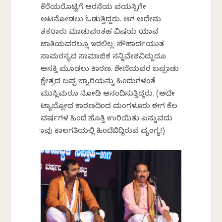
ಕೆರೆಯರೊಟ್ಟಿಗೆ ಆರನೆಯ ವಯಸ್ಸಿಗೇ
ಆಟನೋಡಲು ಓಡುತ್ತಿದ್ದರು. ಆಗ ಅದೇನು
ತಕರಾರು ಮಾಡುವಂತಹ ವಿಷಯ ಯಾವ
ಜಾತಿಯವರಲ್ಲೂ ಇರಲಿಲ್ಲ. ಸೌಹಾರ್ದಯುತ
ಸಾಮರಸ್ಯದ ಸಾಮಾಜಿಕ ಸನ್ನಿವೇಶವಿದ್ದುದೂ
ಆಸಕ್ತಿ ಮೂಡಲು ಕಾರಣ. ಶೇಣಿಯವರ ಬಪ್ಪನಾಡು
ಕ್ಷೇತ್ರದ ಬಪ್ಪ ಬ್ಯಾರಿಯನ್ನು ಹಿಂದುಗಳಂತೆ
ಮುಸ್ಲಿಮರೂ ನೋಡಿ ಆನಂದಿಸುತ್ತಿದ್ದರು. (ಅದೇ
ಟ್ಯಾಬ್ಲೋದ ಕಾರಣದಿಂದ ಮಂಗಳೂರು ಈಗ ಕೆಲ
ವರ್ಷಗಳ ಹಿಂದೆ ಹೊತ್ತಿ ಉರಿಯಿತು ಎನ್ನುವದು
ನಾವು ಕಾಲಗತಿಯಲ್ಲಿ ಹಿಂದೆಬಿದ್ದಿರುವ ವ್ಯಂಗ್ಯ!)