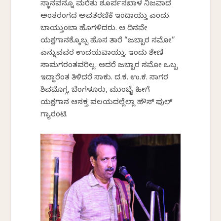
ಸ್ಥಾನವನ್ನೂ ಮರೆತು ಶೂರ್ಪನಖಾಳ ನಿಜವಾದ
ಅಂತರಂಗದ ಅವತರಣಿಕೆ ಇಂದಾಯ್ತು ಎಂದು
ಬಾಯ್ತುಂಬಾ ಹೊಗಳಿದರು. ಆ ದಿನವೇ
ಯಕ್ಷಗಾನಕ್ಕೊಬ್ಬ ಹೊಸ ತಾರೆ “ಜಬ್ಬಾರ ಸಮೋ”
ಎನ್ನುವವರ ಉದಯವಾಯ್ತು. ಇಂದು ಶೇಣಿ
ಸಾಮಗರಂತವರಿಲ್ಲ. ಆದರೆ ಜಬ್ಬಾರ ಸಮೋ ಒಬ್ಬ
ಇದ್ದಾರೆಂತ ತಿಳಿದರೆ ಸಾಕು. ದ.ಕ. ಉ.ಕ. ಸಾಗರ
ಶಿವಮೊಗ್ಗ, ಬೆಂಗಳೂರು, ಮುಂಬೈ ಹೀಗೆ
ಯಕ್ಷಗಾನ ಆಸಕ್ತ ವಲಯದಲ್ಲೆಲ್ಲಾ ಹೌಸ್ ಫುಲ್
ಗ್ಯಾರಂಟಿ.