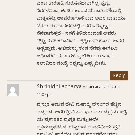
ಎಂಬ ಕಾರಣಕ್ಕೆ ಗುರುತಿಸಬೇಕಾಗಿಲ್ಲ. ಸ್ಪಷ್ಟ,
ನಿರ್ಗಳವಾದ, ಕಂಚಿನ ಕಂಠದ ಮಾತುಗಾರಿಕೆಯಲ್ಲಿ
ಪಾತ್ರವನ್ನು ಅನಾವರಣಗೊಳಿಸುವ ಅವರ ಚಾತುರ್ಯ
ಬೆರಗು. ಈ ಸಂದರ್ಭದಲ್ಲಿ ನನಗೆ ಇನ್ನೊಬ್ಬರ
ನೆನಪಾಗುತ್ತದೆ – ನನಗೆ ತಿಳಿದುರುವಂತೆ ಅವರು
“ಕ್ರಿಶ್ಚಿಯನ್ ಕಲಾವಿದ” – ಕ್ರಿಶ್ಚಿಯನ್ ಬಾಬು. ಅವರ
ಅಶ್ವಥ್ಹಾಮ, ಅಭಿಮನ್ಯು ಕಂಡ ನೆನಪು ಈಗಲೂ
ಹಸಿರಾಗಿದೆ. ಧರ್ಮಗಳನ್ನು ಬೆಸೆಯಲು ಇಂಥ
ಕಲಾವಿದರ ಸಂಖ್ಯೆ ಇನ್ನಷ್ಟು ಎಹ್ಚ್ಚಬೇಕು.
Reply
Shrinidhi acharya
on January 12, 2020 at
11:07 pm
ಪ್ರಸ್ತುತ ಆಡುವ ದೇವಿ ಮಹಾತ್ಮೆ ಪ್ರಸಂಗದ ಹೆಚ್ಚಿನ
ಪದ್ಯಗಳು ಅಗರಿ ಶ್ರೀನಿವಾಸ ಭಾಗವತರದ್ದು (ಮುಂಬೈ
ಯ ಪ್ರಕಾಶಕರ ಪುಸ್ತಕ ಮತ್ತು ಅದೇ
ಪ್ರತಿಯನ್ನಾಧರಿಸಿದ, ಯಕ್ಷಗಾನ ಅಕಾಡೆಮಿಯ ಪ್ರತಿ