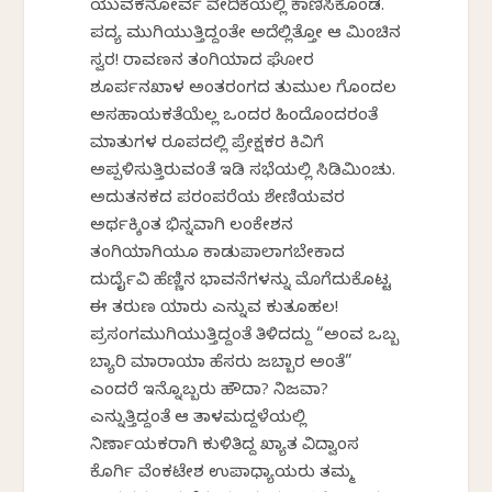
ಯುವಕನೋರ್ವ ವೇದಿಕೆಯಲ್ಲಿ ಕಾಣಿಸಿಕೊಂಡ.
ಪದ್ಯ ಮುಗಿಯುತ್ತಿದ್ದಂತೇ ಅದೆಲ್ಲಿತ್ತೋ ಆ ಮಿಂಚಿನ
ಸ್ವರ! ರಾವಣನ ತಂಗಿಯಾದ ಘೋರ
ಶೂರ್ಪನಖಾಳ ಅಂತರಂಗದ ತುಮುಲ ಗೊಂದಲ
ಅಸಹಾಯಕತೆಯೆಲ್ಲ ಒಂದರ ಹಿಂದೊಂದರಂತೆ
ಮಾತುಗಳ ರೂಪದಲ್ಲಿ ಪ್ರೇಕ್ಷಕರ ಕಿವಿಗೆ
ಅಪ್ಪಳಿಸುತ್ತಿರುವಂತೆ ಇಡಿ ಸಭೆಯಲ್ಲಿ ಸಿಡಿಮಿಂಚು.
ಅದುತನಕದ ಪರಂಪರೆಯ ಶೇಣಿಯವರ
ಅರ್ಥಕ್ಕಿಂತ ಭಿನ್ನವಾಗಿ ಲಂಕೇಶನ
ತಂಗಿಯಾಗಿಯೂ ಕಾಡುಪಾಲಾಗಬೇಕಾದ
ದುರ್ದೈವಿ ಹೆಣ್ಣಿನ ಭಾವನೆಗಳನ್ನು ಮೊಗೆದುಕೊಟ್ಟ
ಈ ತರುಣ ಯಾರು ಎನ್ನುವ ಕುತೂಹಲ!
ಪ್ರಸಂಗಮುಗಿಯುತ್ತಿದ್ದಂತೆ ತಿಳಿದದ್ದು “ಅಂವ ಒಬ್ಬ
ಬ್ಯಾರಿ ಮಾರಾಯಾ ಹೆಸರು ಜಬ್ಬಾರ ಅಂತೆ”
ಎಂದರೆ ಇನ್ನೊಬ್ಬರು ಹೌದಾ? ನಿಜವಾ?
ಎನ್ನುತ್ತಿದ್ದಂತೆ ಆ ತಾಳಮದ್ದಳೆಯಲ್ಲಿ
ನಿರ್ಣಾಯಕರಾಗಿ ಕುಳಿತಿದ್ದ ಖ್ಯಾತ ವಿದ್ವಾಂಸ
ಕೊರ್ಗಿ ವೆಂಕಟೇಶ ಉಪಾಧ್ಯಾಯರು ತಮ್ಮ