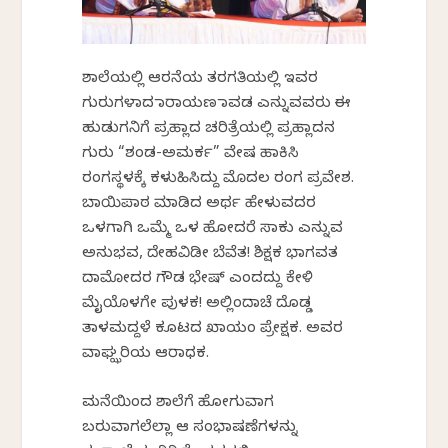
ಶಾಲೆಯಲ್ಲಿ ಆರನೆಯ ತರಗತಿಯಲ್ಲಿ ಇವರ
ಗುರುಗಳಾದ ನಾರಾಯಣ ನಾವಡ ಎನ್ನುವವರು ಈ
ಹುಡುಗನಿಗೆ ಪ್ರಹ್ಲಾದ ಚರಿತ್ರೆಯಲ್ಲಿ ಪ್ರಹ್ಲಾದನ
ಗುರು “ಶಂಡ-ಅಮರ್ಕ” ವೇಷ ಹಾಕಿಸಿ
ರಂಗಸ್ಥಳಕ್ಕೆ ಕಳುಹಿಸಿದ್ದು ಮೊದಲ ರಂಗ ಪ್ರವೇಶ.
ಬಾಯಿಪಾಠ ಮಾಡಿದ ಅರ್ಥ ಹೇಳುವದರ
ಒಳಗಾಗಿ ಒಮ್ಮೆ ಒಳ ಹೋದರೆ ಸಾಕು ಎನ್ನುವ
ಅನುಭವ, ದೇಹವಿಡೀ ಬೆವೆತ! ಶಿಕ್ಷಕ ಭಾಗವತ
ದಾಮೋದರ ಗೌಡ ಭೇಷ್ ಎಂದದ್ದು ಕೇಳಿ
ಮೈಯೊಳಗೇ ಪುಳಕ! ಅಲ್ಲಿಂದಾಚೆ ದೊಡ್ಡ
ತಾಳಮದ್ದಳೆ ಕೂಟದ ಖಾಯಂ ಪ್ರೇಕ್ಷಕ. ಅವರ
ವಾಘ್ಝರಿಯ ಆರಾಧಕ.
ಮನೆಯಿಂದ ಶಾಲೆಗೆ ಹೋಗುವಾಗ
ಬರುವಾಗಲೆಲ್ಲಾ ಆ ಸಂಭಾಷಣೆಗಳನ್ನು