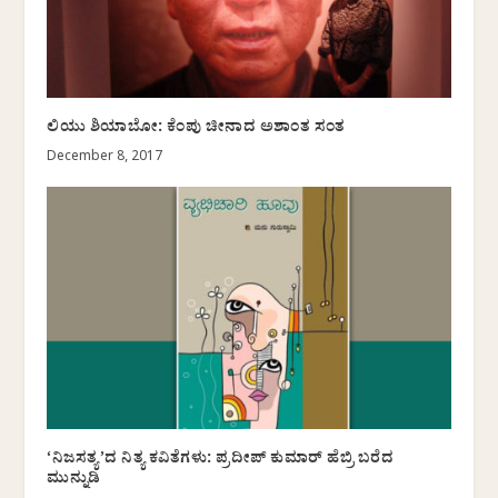
ಲಿಯು ಶಿಯಾಬೋ: ಕೆಂಪು ಚೀನಾದ ಅಶಾಂತ ಸಂತ
December 8, 2017
‘ನಿಜಸತ್ಯ’ದ ನಿತ್ಯ ಕವಿತೆಗಳು: ಪ್ರದೀಪ್ ಕುಮಾರ್ ಹೆಬ್ರಿ ಬರೆದ
ಮುನ್ನುಡಿ