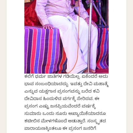
ಕಲೆಗೆ ಧರ್ಮ ಜಾತಿಗಳ ಗಡಿಯಿಲ್ಲ. ಏಕೆಂದರೆ ಅದು
ಭಾವ ಸಂಬಂಧಿಯಾದದ್ದು. ಇವತ್ತು ದೇವಿ ಮಹಾತ್ಮೆ
ಎನ್ನುವ ಯಕ್ಷಗಾನ ಪ್ರಸಂಗವನ್ನು ಬರೆದ ಕವಿ
ದೇವಿದಾಸ ಹಿಂದುಳಿದ ವರ್ಗಕ್ಕೆ ಸೇರಿದವ. ಈ
ಪ್ರಸಂಗ ಎಷ್ಟು ಜನಪ್ರಿಯವೆಂದರೆ ವರ್ಷಕ್ಕೆ
ಸುಮಾರು ಒಂದು ನೂರು ಆಖ್ಯಾಯಿಕೆಯಾದರೂ
ಕಟೀಲಿನ ಮೇಳಗಳೊಂದೆ ಆಡುತ್ತಾರೆ. ಸಂಸ್ಕೃತದ
ಪಾರಾಯಣಕ್ಕಿಂತಲೂ ಈ ಪ್ರಸಂಗ ಜನರಿಗೆ