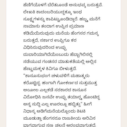
ಹೆಣಿಗೆಯೊಳಗೆ ಬೆರೆತುಕೊಂಡೆ ಅನುಭವಕ್ಕೆ ಬರುತ್ತವೆ.
ಲೇಖಕಿ ಕಾದಂಬರಿಯುದ್ದಕ್ಕೂ ಇಂಥ
ಸೂಕ್ಷ್ಮಗಳನ್ನು ಕಾಪಿಟ್ಟುಕೊಂಡಿದ್ದಾರೆ. ಹಬ್ಬಕ್ಕೆ ಮನೆಗೆ
ಸಾಮಾನು ತಂದಾಗ ಉಪ್ಪಿನ ಪ್ರಮಾಣ
ಕಡಿಮೆಯಿರುವುದು ಮನೆಯ ಹೆಂಗಸರ ಗಮನಕ್ಕೆ
ಬರುತ್ತದೆ, ಸರ್ಕಾರ ಉಪ್ಪಿಗೂ ಕರ
ವಿಧಿಸಿರುವುದರಿಂದ ಉಪ್ಪು
ದುಬಾರಿಯಾಗಿದೆಯೆಂಬುದು ಹೆಬ್ಬಾಗಿಲಿನಲ್ಲಿ
ನಡೆಯುವ ಗಂಡಸರ ಮಾತುಕತೆಯಲ್ಲಿ ಅಲ್ಲಿನ
ಹೆಣ್ಣುಮಕ್ಕಳ ಕಿವಿಗೂ ಬೀಳುತ್ತದೆ.
“ಕಾನೂನುಭಂಗ ಚಳುವಳಿಗೆ ಮಹಾತ್ಮರು
ಕರೆಕೊಟ್ಟಿದ್ದ. ಹಂಗಾಗಿ ಗೋಕರ್ಣದ ಸುತ್ತಮುತ್ತ
ಅಂಕೋಲ ಎಲ್ಲಕಡೆ ಸರಕಾರದ ಕಾನೂನ
ವಿರೋಧಿಸಿ ಜನವೇ ಉಪ್ಪು ತಯಾರ‍್ಸಕ್ಕೆ ಹೊಂಟಿದ್ದ
ಅನ್ನ ಸುದ್ದಿ ಎಲ್ಲ ಊರಲ್ಲೂ ಹಬ್ಬಿತ್ತು” ಹೀಗೆ
ನಿಧಾನಕ್ಕೆ ಅಡಿಗೆಮನೆಯಲ್ಲೊಂದು ಕಿಟಕಿ
ಮೂಡುತ್ತಾ ಹೆಂಗಸರೂ ರಾಜಕೀಯ ಅರಿವಿನ
ಭಾಗವಾಗುವ ಸಣ್ಣ ಚಲನೆ ಆರಂಭವಾಗುತ್ತದೆ.