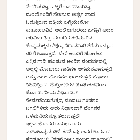
ಬೇಯಿಸುತ್ತಾ, ಕೊಟ್ಟಿಗೆ ಕೆಲಸ ಮಾಡುತ್ತಾ
ಮಳೆಯೊಂದಿಗೆ ಸೆಣಸುವ ಅಚ್ಚಿಗೆ ಭಾವ
ಓದುತ್ತಿರುವ ಪತ್ರಿಕೆಯ ಬಗ್ಗೆಯೇನೋ
ಕುತೂಹಲವಿದೆ, ಆದರೆ ಜಗುಲಿಯ ಜಗತ್ತಿಗೆ ಅದರ
ಅರಿವಿದ್ದಂತಿಲ್ಲ. ಮುಂದಿನ ತಲೆಮಾರಿನ
ಹೆಣ್ಣುಮಕ್ಕಳು ಶಿಕ್ಷಣಕ್ಕೆ ನಿಧಾನವಾಗಿ ತೆರೆದುಕೊಳ್ಳುವ
ನಡಿಗೆ ಕಾಣುತ್ತದೆ. ಬೇರೆ ಊರಿಗೆ ಹೋಗಲು
ಎತ್ತಿನ ಗಾಡಿ ಹೂಡುವ ಅಂದಿನ ಸಂದರ್ಭದಲ್ಲಿ
ಅಲ್ಲಲ್ಲಿ ಮೋಟಾರು ಗಾಡಿಗಳ ಆಗಮನವಾಗುತ್ತದೆ.
ಬಸ್ಸು ಎಂಬ ಹೊಸಪದ ಕೇಳಬರುತ್ತದೆ. ಕಷಾಯ,
ಸಿಹಿಬಿಸ್ನೀರು, ಹೆಸ್ರುಹಣಿಗಳ ಜೊತೆ ಚಹವೆಂಬ
ಹೊಸ ಪಾನೀಯ ನಿಧಾನವಾಗಿ
ಸೇರ್ಪಡೆಯಾಗುತ್ತದೆ, ಮೊದಲು ಗಂಡಸರ
ಜಗಲಿಗಿಳಿದು ಅದು ನಿಧಾನವಾಗಿ ಹೆಂಗಸರ
ಒಳಮನೆಯನ್ನೂ ತಲುಪುತ್ತದೆ!
ಇಲ್ಲಿನ ಹೆಂಗಸರ ಬದುಕೇ ಒಂದು
ಮಹಾಕಾವ್ಯದಂತಿದೆ. ಕುವೆಂಪು ಅವರ ಕಾನೂರು