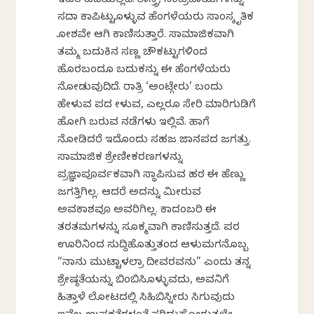
ಇವರ ಎದೆಯಲ್ಲಿದೆ. ಶಾಸ್ತ್ರ, ಸಂಪ್ರದಾಯಗಳನ್ನು
ಸದಾ ಕಾಪಿಟ್ಟುಕೊಳ್ಳುವ ಹೆಂಗಳೆಯರು ಸಾಂಸ್ಕೃತಿಕ
ಕೋಶವೇ ಆಗಿ ಕಾಣಿಸುತ್ತಾರೆ. ಸಾಮಾಜಿಕವಾಗಿ
ತಮ್ಮ ಬದುಕಿನ ಸಣ್ಣ ಚೌಕಟ್ಟುಗಳಿಂದ
ಹೊರಬಂದೂ ಬದುಕನ್ನು ಈ ಹೆಂಗಳೆಯರು
ನೋಡುವುದಿದೆ. ರಾತ್ರಿ ‘ಅಂಟ್ಗೇರು’ ಬಂದು
ಹೇಳುವ ಪದ ಕೇಳುವ, ಎಲ್ಲರೂ ಸೇರಿ ಮಾರಿಗುಡಿಗೆ
ಹೋಗಿ ಬರುವ ನಡೆಗಳು ಇಲ್ಲಿವೆ. ಹಾಗೆ
ನೋಡಿದರೆ ಇದೊಂದು ಸಹಜ ಜಾನಪದ ಜಗತ್ತು.
ಸಾಮಾಜಿಕ ಶ್ರೇಣೀಕರಣಗಳನ್ನು
ಪ್ರಜ್ಞಾಪೂರ್ವಕವಾಗಿ ಸ್ಥಾಪಿಸುವ ಹಠ ಈ ಹೆಣ್ಣು
ಜಗತ್ತಿಗಿಲ್ಲ. ಆದರೆ ಅದನ್ನು ಮೀರುವ
ಅವಕಾಶವೂ ಅವರಿಗಿಲ್ಲ. ಕಾದಂಬರಿ ಈ
ತರತಮಗಳನ್ನು ಸೂಕ್ಮವಾಗಿ ಕಾಣಿಸುತ್ತದೆ. ಪರ
ಊರಿನಿಂದ ಸುದ್ದಿಹೊತ್ತುತಂದ ಆಳುಮಗನೊಬ್ಬ
“ನಾನು ಮುಟ್ಟಾಳಲ್ರಾ ದೀವರವನು” ಎಂದು ತನ್ನ
ಶ್ರೇಷ್ಠತೆಯನ್ನು ಬಿಂಬಿಸಿಕೊಳ್ಳುವದು, ಅವನಿಗೆ
ಹಿತ್ತಾಳೆ ಲೋಟದಲ್ಲಿ ಸಿಹಿಬಿಸ್ನೀರು ಸಿಗುವುದು