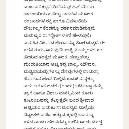
ಹೆಗ್ಗಡತಿಯಲ್ಲಿ “ಕಡಗೋಲು ಕಂಬದ ಸಾಕ್ಷಿಯಲ್ಲಿ”
ಎಂಬ ಪರಿಕಲ್ಪನೆಯಿದೆಯಲ್ಲ! ಹಾಗೆಯೇ ಈ
ಕಾದಂಬರಿಯೂ ಹೆಣ್ಣು ಬದುಕಿನ ಮೂಲಕ
ಸಂಬಂಧಗಳ ಶಕ್ತಿ ಹಾಗೂ ವಿಘಟನೆಯ
ದೌರ್ಬಲ್ಯಗಳೆರಡನ್ನೂ ದರ್ಶನಮಾಡಿಸುತ್ತದೆ.
ಮನುಷ್ಯರ ರಾಗದ್ವೇಶಗಳ ಕತೆ ಹೇಳುತ್ತಲೇ
ಬದುಕಿನ ವಿಕಾಸದ ಚೆಲುವನ್ನೂ ತೋರಿಸುತ್ತದೆ. ಈ
ಕಥನ ಶುರುವಾಗುವುದೇ ಅಜ್ಜಿ ಮೊಮ್ಮಗಳಿಗೆ ಕತೆ
ಹೇಳುವ ತಂತ್ರದ ಮೂಲಕ. ಹಣ್ಣುಹಣ್ಣು
ಮುದುಕಿಯಾದ ಅಚ್ಚಿ ತನ್ನ ಬಾಲ್ಯ, ಯೌವನ,
ಮಧ್ಯವಯಸ್ಸುಗಳನ್ನು ನೆನಪುಗಳಲ್ಲಿ ದಾಟುತ್ತಾ
ಹೋಗುವ ಚಲನೆಯಿಲ್ಲಿದೆ. ಬದುಕಿನುದ್ದಕ್ಕೂ
ಎದುರಾಗುವ ಜಡಕು (ಗಂಟು) ಬಿಡಿಸುತ್ತಾ ತಮ್ಮ
ತ್ಯಾಗ ಹಾಗೂ ವಿಶಾಲ ಮನಸ್ಸಿನಿಂದ ಕೂಡು
ಕುಟುಂಬವನ್ನು ಕಟ್ಟುತ್ತಲೇ ಬಂದ ಶ್ರೀಪಾದ
ಅಚ್ಚಿಯರ ಬದುಕು ಸಾಮರಸ್ಯದ ಬಾಳ್ವೆಯ
ದ್ಯೋತಕ. ಪಡೆದ ಹತ್ತುಮಕ್ಕಳಲ್ಲಿ ಕೆಲವರನ್ನು
ಕಳೆದುಕೊಂಡು ಹಲವರನ್ನು ಉಳಿಸಿಕೊಂಡು ದೊಡ್ಡ