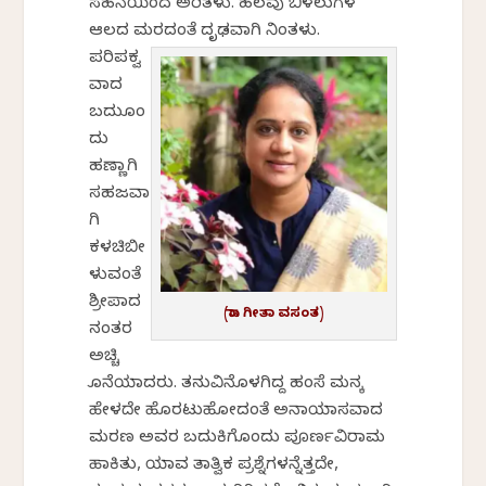
ಸಹನೆಯಿಂದ ಅರಿತಳು. ಹಲವು ಬಿಳಲುಗಳ
ಆಲದ ಮರದಂತೆ ದೃಢವಾಗಿ ನಿಂತಳು.
ಪರಿಪಕ್ವ
ವಾದ
ಬದುಕೊಂ
ದು
ಹಣ್ಣಾಗಿ
ಸಹಜವಾ
ಗಿ
ಕಳಚಿಬೀ
ಳುವಂತೆ
ಶ್ರೀಪಾದ
(ಡಾ. ಗೀತಾ ವಸಂತ)
ನಂತರ
ಅಚ್ಚಿ
ಕೊನೆಯಾದರು. ತನುವಿನೊಳಗಿದ್ದ ಹಂಸೆ ಮನಕ್ಕೆ
ಹೇಳದೇ ಹೊರಟುಹೋದಂತೆ ಅನಾಯಾಸವಾದ
ಮರಣ ಅವರ ಬದುಕಿಗೊಂದು ಪೂರ್ಣವಿರಾಮ
ಹಾಕಿತು, ಯಾವ ತಾತ್ವಿಕ ಪ್ರಶ್ನೆಗಳನ್ನೆತ್ತದೇ,