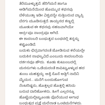
ತೆರೆದುಕೊಳ್ಳುತ್ತವೆ. ಹೆರಿಗೆಮನೆ ಹಾಗೂ
ಅಡಿಗೆಮನೆಯಿಂದ ಹೊಮ್ಮುವ ಕಥನವು
ಬೆಳೆಯುತ್ತಾ ಇಡೀ ವಿಶ್ವವನ್ನೇ ಸುತ್ತಿಬರುವ ವ್ಯಾಪ್ತಿ
ಬೆರಗು ಮೂಡಿಸುತ್ತದೆ. ತಾಯ್ತನದ ಕಣ್ಣಲ್ಲಿ
ಮೂಡುವ ಈ ಕಥನವು ಸಹಜವಾಗಿಯೇ
ಆರ್ದ್ರವೂ ಸಾಂದ್ರವೂ ಆಗಿದೆ.
ಈ ಕಾದಂಬರಿ ಬಂಧುತ್ವದ ಬಂಧದಲ್ಲಿ ತನ್ನನ್ನು
ಕಟ್ಟಿಕೊಂಡಿದೆ.
ಬದುಕು ಛಿದ್ರವಾಗದಂತೆ ಜೋಡಿಸುವ ಕಲೆಯಲ್ಲೇ
ಬದುಕಿನ ಸಾಫಲ್ಯವಿದೆ ಎಂಬುದು ಕಾದಂಬರಿಯ
ದರ್ಶನವೂ ಹೌದು. ಕೂಡು ಕುಟುಂಬದಲ್ಲಿ
ಮನಸುಗಳು ಒಡೆಯದಂತೆ ಕಾಪಿಟ್ಟುಕೊಳ್ಳುವ ಹದ
ತುಂಬ ಮಹತ್ವದ್ದು. ಅತ್ತೆ ಸೊಸೆ ಅತ್ತಿಗೆ ನಾದಿನಿ
ಮೈದುನ… ಮನೆಗೆ ಬಂದುಹೋಗುವ
ನೆಂಟರಿಷ್ಟರು, ಹೊತ್ತಲ್ಲದ ಹೊತ್ತಲ್ಲಿ ಹಸಿದು
ಬರುವ ದಾರಿಹೋಕರು.. ಹೀಗೆ ಎಲ್ಲರನ್ನೂ
ಹೊಟ್ಟೆಯಲ್ಲಿಟ್ಟುಕೊಂಡು ಪೊರೆಯುವ ಅಗಾಧ
ಬಂಧುತ್ವದ ಪ್ರಜ್ಞೆ ಮಲೆನಾಡ ಒಂಟಿಮನೆಗಳದು.