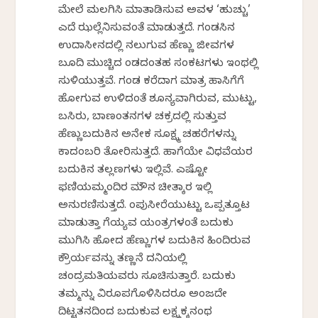
ಮೇಲೆ ಮಲಗಿಸಿ ಮಾತಾಡಿಸುವ ಅವಳ ‘ಹುಚ್ಚು’
ಎದೆ ಝಲ್ಲೆನಿಸುವಂತೆ ಮಾಡುತ್ತದೆ. ಗಂಡಸಿನ
ಉದಾಸೀನದಲ್ಲಿ ನಲುಗುವ ಹೆಣ್ಣು ಜೀವಗಳ
ಬೂದಿ ಮುಚ್ಚಿದ ಕೆಂಡದಂತಹ ಸಂಕಟಗಳು ಇಂಥಲ್ಲಿ
ಸುಳಿಯುತ್ತವೆ. ಗಂಡ ಕರೆದಾಗ ಮಾತ್ರ ಹಾಸಿಗೆಗೆ
ಹೋಗುವ ಉಳಿದಂತೆ ಶೂನ್ಯವಾಗಿರುವ, ಮುಟ್ಟು,
ಬಸಿರು, ಬಾಣಂತನಗಳ ಚಕ್ರದಲ್ಲಿ ಸುತ್ತುವ
ಹೆಣ್ಣುಬದುಕಿನ ಅನೇಕ ಸೂಕ್ಷ್ಮ ಚಹರೆಗಳನ್ನು
ಕಾದಂಬರಿ ತೋರಿಸುತ್ತದೆ. ಹಾಗೆಯೇ ವಿಧವೆಯರ
ಬದುಕಿನ ತಲ್ಲಣಗಳು ಇಲ್ಲಿವೆ. ಎಷ್ಟೋ
ಫಣಿಯಮ್ಮಂದಿರ ಮೌನ ಚೀತ್ಕಾರ ಇಲ್ಲಿ
ಅನುರಣಿಸುತ್ತದೆ. ಕೆಂಪುಸೀರೆಯುಟ್ಟು ಒಪ್ಪತ್ತೂಟ
ಮಾಡುತ್ತಾ ಗೆಯ್ಯವ ಯಂತ್ರಗಳಂತೆ ಬದುಕು
ಮುಗಿಸಿ ಹೋದ ಹೆಣ್ಣುಗಳ ಬದುಕಿನ ಹಿಂದಿರುವ
ಕ್ರೌರ್ಯವನ್ನು ತಣ್ಣನೆ ದನಿಯಲ್ಲಿ
ಚಂದ್ರಮತಿಯವರು ಸೂಚಿಸುತ್ತಾರೆ. ಬದುಕು
ತಮ್ಮನ್ನು ವಿರೂಪಗೊಳಿಸಿದರೂ ಅಂಜದೇ
ದಿಟ್ಟತನದಿಂದ ಬದುಕುವ ಲಕ್ಷ್ಮಕ್ಕನಂಥ