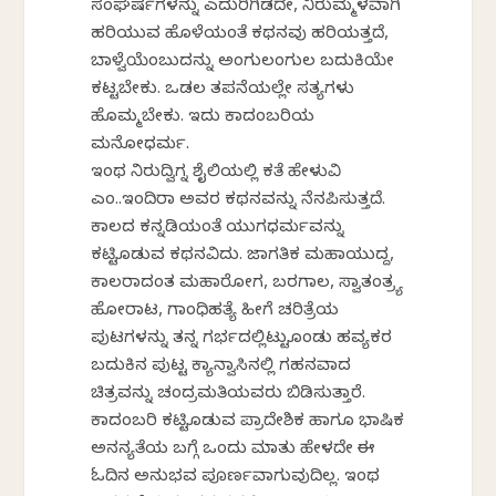
ಸಂಘರ್ಷಗಳನ್ನು ಎದುರಿಗಿಡದೇ, ನಿರುಮ್ಮಳವಾಗಿ
ಹರಿಯುವ ಹೊಳೆಯಂತೆ ಕಥನವು ಹರಿಯತ್ತದೆ,
ಬಾಳ್ವೆಯೆಂಬುದನ್ನು ಅಂಗುಲಂಗುಲ ಬದುಕಿಯೇ
ಕಟ್ಟಬೇಕು. ಒಡಲ ತಪನೆಯಲ್ಲೇ ಸತ್ಯಗಳು
ಹೊಮ್ಮಬೇಕು. ಇದು ಕಾದಂಬರಿಯ
ಮನೋಧರ್ಮ.
ಇಂಥ ನಿರುದ್ವಿಗ್ನ ಶೈಲಿಯಲ್ಲಿ ಕತೆ ಹೇಳುವಿಕೆ
ಎಂ.ಕೆ.ಇಂದಿರಾ ಅವರ ಕಥನವನ್ನು ನೆನಪಿಸುತ್ತದೆ.
ಕಾಲದ ಕನ್ನಡಿಯಂತೆ ಯುಗಧರ್ಮವನ್ನು
ಕಟ್ಟಿಕೊಡುವ ಕಥನವಿದು. ಜಾಗತಿಕ ಮಹಾಯುದ್ದ,
ಕಾಲರಾದಂತ ಮಹಾರೋಗ, ಬರಗಾಲ, ಸ್ವಾತಂತ್ರ್ಯ
ಹೋರಾಟ, ಗಾಂಧಿಹತ್ಯೆ ಹೀಗೆ ಚರಿತ್ರೆಯ
ಪುಟಗಳನ್ನು ತನ್ನ ಗರ್ಭದಲ್ಲಿಟ್ಟುಕೊಂಡು ಹವ್ಯಕರ
ಬದುಕಿನ ಪುಟ್ಟ ಕ್ಯಾನ್ವಾಸಿನಲ್ಲಿ ಗಹನವಾದ
ಚಿತ್ರವನ್ನು ಚಂದ್ರಮತಿಯವರು ಬಿಡಿಸುತ್ತಾರೆ.
ಕಾದಂಬರಿ ಕಟ್ಟಿಕೊಡುವ ಪ್ರಾದೇಶಿಕ ಹಾಗೂ ಭಾಷಿಕ
ಅನನ್ಯತೆಯ ಬಗ್ಗೆ ಒಂದು ಮಾತು ಹೇಳದೇ ಈ
ಓದಿನ ಅನುಭವ ಪೂರ್ಣವಾಗುವುದಿಲ್ಲ. ಇಂಥ