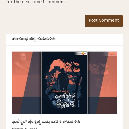
for the next time I comment.
ಸಂಬಂಧಪಟ್ಟ ಬರಹಗಳು
ಫಾರೆಸ್ಟರ್‌ ಪೊನ್ನಪ್ಪ ಮತ್ತು ಕಾಡಿನ ಕೌತುಕಗಳು