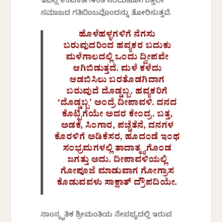
ಇವೆಲ್ಲ ಉಪಕತೆಗಳಂತೆ ಸರಿದುಹೋಗುತ್ತಲೇ
ಸಮಾಜದ ಗತಿಬಿಂಬವೊಂದನ್ನು ತೋರಿಸುತ್ತವೆ.
ಹೊಳೆಹಳ್ಳಗಳಿಗೆ ನೆಗಸು
ಬರುವುದರಿಂದ ಹವ್ಯಕರ ಬದುಕು
ಮಳೆಗಾಲದಲ್ಲಿ ಒಂದು ದ್ವೀಪವೇ
ಆಗಿಬಿಡುತ್ತದೆ. ಮಳೆ ಕಳೆದು
ಆಡಬಿಸಿಲು ಬರತೊಡಗಿದಾಗ
ಬರುವುದೆ ದೊಡ್ಡಬ್ಬ. ಹವ್ಯಕರಿಗೆ
‘ದೊಡ್ಡಬ್ಬ’ ಅಂದ್ರೆ ದೀಪಾವಳಿ. ದನದ
ಕೊಟ್ಟಿಗೆಯೇ ಅದರ ಕೇಂದ್ರ. ಬತ್ತ,
ಅಡಕೆ, ಸಿಂಗಾರ, ಪಚ್ಚೆತೆನೆ, ದನಗಳ
ಕೊರಳಿಗೆ ಅಡಿಕೆಸರ, ಹೂದಂಡೆ ಇಂಥ
ಸಂಭ್ರಮಗಳಲ್ಲಿ ತಾದಾತ್ಮ್ಯಗೊಂಡ
ಜಗತ್ತು ಅದು. ದೀಪಾವಳಿಯಲ್ಲಿ
ಗೋಪೂಜೆ ಮಾಡುವಾಗ ಗೋಗ್ರಾಸ
ಕೊಡುವವಳು ಸಾಕ್ಷಾತ್ ದ್ರೌಪದಿಯೇ.
ಸಾಂಸ್ಕೃತಿಕ ಶ್ರೀಮಂತಿಕೆಯ ನೇಪಥ್ಯದಲ್ಲಿ ಇರುವ