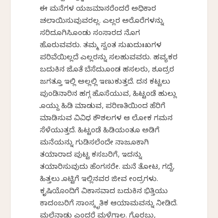
ಈ ಮನೆಗಳ ಯಜಮಾನರೆಂದರೆ ಅಧಿಕಾರ
ಚಲಾಯಿಸುವುವರಲ್ಲ. ಎಲ್ಲರ ಅರೆಕೊರೆಗಳನ್ನು
ಸರಿದೂಗಿಸಿಕೊಂಡು ಸಂಸಾರದ ನೊಗ
ಹೊರುವವರು. ತಮ್ಮ ಸ್ವಂತ ಸುಖದುಃಖಗಳ
ಪರಿವೆಯಿಲ್ಲದೆ ಎಲ್ಲರನ್ನು ಸಲಹುವವರು. ಹವ್ಯಕರ
ಬದುಕಿನ ಜೊತೆ ಬೆಸೆದುಕೊಂಡ ಹಸಲರು, ಶೂದ್ರರ
ಜಗತ್ತೂ ಇಲ್ಲಿ ಅಲ್ಲಲ್ಲಿ ಇಣುಕುತ್ತದೆ. ದನ ಕಟ್ಟಲು
ಪುಂಡಿನಾರಿನ ಹಗ್ಗ ಹೊಸೆಯುವ, ಹಿಟ್ಟಂಡೆ ಹುಲ್ಲು
ಕೊಯ್ದು ಹಿಡಿ ಮಾಡುವ, ಪರಿಣತಿಯಿಂದ ಹೆರಿಗೆ
ಮಾಡಿಸುವ ವಿವಿಧ ಕೌಶಲಗಳ ಆ ಲೋಕ ಗಮನ
ಸೆಳೆಯುತ್ತದೆ. ಹಿಟ್ಟಂಡೆ ಹಿಡಿಯಂತೂ ಅಡಿಗೆ
ಮನೆಯನ್ನು ಗುಡಿಸಲೆಂದೇ ನಾಜೂಕಾಗಿ
ತಯಾರಾದ ಪುಟ್ಟ ಕಸಬರಿಗೆ, ಇದನ್ನು
ತಯಾರಿಸುವುದು ಹೆಂಗಸರೇ. ಮನೆ ತೋಟ, ಗದ್ದೆ,
ಹಿತ್ತಲು ಕೊಟ್ಟಿಗೆ ಇಲ್ಲಿನವರ ಜೀವ ಕೇಂದ್ರಗಳು.
ಕೃಷಿಯೊಂದಿಗೆ ವಿಕಾಸವಾದ ಬದುಕಿನ ಭಿತ್ತಿಯು
ಕಾದಂಬರಿಗೆ ಸಾಂಸ್ಕೃತಿಕ ಆಯಾಮವನ್ನು ನೀಡಿದೆ.
ಮಲೆನಾಡು ಎಂದರೆ ಮಳೆಗಾಲ. ಗೊರಬು,