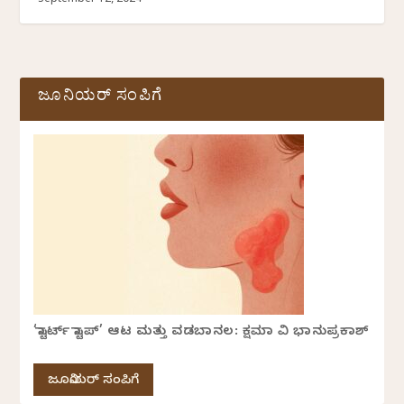
September 12, 2024
ಜೂನಿಯರ್ ಸಂಪಿಗೆ
‘ಸ್ಟಾರ್ಟ್ ಸ್ಟಾಪ್’ ಆಟ ಮತ್ತು ವಡಬಾನಲ: ಕ್ಷಮಾ ವಿ ಭಾನುಪ್ರಕಾಶ್
ಜೂನಿಯರ್ ಸಂಪಿಗೆ