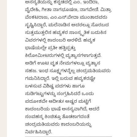
ಅನನ್ಯತೆಯನ್ನು ಕನ್ನಡದಲ್ಲಿ ಎಂ.ಕೆ. ಇಂದಿರಾ,
ವೈದೇಹಿ, ಗೀತಾ ನಾಗಭೂಷಣ, ನಾಗವೇಣಿ. ಮಿತ್ರಾ
ವೆಂಕಟರಾಜ, ಎಂ.ಎಸ್.ವೇದಾ ಮುಂತಾದವರು
ಸೃಷ್ಟಿಸಿದ್ದಾರೆ, ಮಲೆನಾಡಿನ ಅದರಲ್ಲೂ ಸೊರಬದ
ಸುತ್ತಮುತ್ತಲಿನ ಹವ್ಯಕರ ಸಾಂಸ್ಕೃತಿಕ ಬದುಕಿನ
ವಿವರಗಳಲ್ಲಿ ಕಾದಂಬರಿ ಅರಳಿದೆ. ಹವ್ಯಕ
ಭಾಷೆಯಲ್ಲೇ ಪ್ರತೀ ಹತ್ತಿಪ್ಪತ್ತು
ಕಿಲೋಮೀಟರುಗಳಲ್ಲಿ ವ್ಯತ್ಯಾಸಗಳಾಗುತ್ತವೆ.
ಅಡಿಗೆ ಊಟ ವೃತ ನೇಮಗಳಲ್ಲೂ ವ್ಯತ್ಯಾಸ
ಸಹಜ. ಇಂಥ ಸೂಕ್ಷ್ಮಗಳನ್ನೆಲ್ಲ ಚಂದ್ರಮತಿಯವರು
ಗಮನಿಸಿದ್ದಾರೆ. ಇಲ್ಲಿ ಬರುವ ಹವ್ಯಕರಷ್ಟೇ
ಬಳಸುವ ವಿಶಿಷ್ಟ ಪದಗಳು ಹಾಗೂ
ನುಡಿಗಟ್ಟುಗಳನ್ನು ಸಂಗ್ರಹಿಸಿದರೆ ಒಂದು
ಪದಕೋಶವೇ ಆದೀತು! ಅಷ್ಟರ ಮಟ್ಟಿಗೆ
ಕಾದಂಬರಿಯ ಭಾಷೆ ಅನನ್ಯವಾಗಿದೆ, ಆದರೆ
ಸಂವಹನಕ್ಕೆ ಕಿಂಚಿತ್ತೂ ತೊಡಕಾಗದಂತೆ
ಚಂದ್ರಮತಿಯವರು ಕಾದಂಬರಿಯನ್ನು
ನಿರ್ವಹಿಸಿದ್ದಾರೆ.