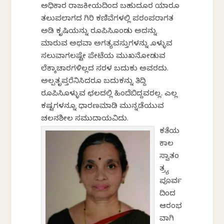
ಅಧಿಕಾರ ರಾಜಕೀಯದಿಂದ ಬಹುದೂರ ಯಾರೂ
ತಲುಪಲಾಗದ ಗಿರಿ ಕಣಿವೆಗಳಲ್ಲಿ ಪರಂಪರಾಗತ
ಅಡಿಕೆ ಕೃಷಿಯನ್ನು ರೂಪಿಸಿಕೊಂಡು ಅದನ್ನು
ಮಾರುವ ಅಥವಾ ಅಗತ್ಯವಸ್ತುಗಳನ್ನು ಕೊಳ್ಳುವ
ಸಲುವಾಗಲಷ್ಟೇ ಪೇಟೆಯ ಮುಖನೋಡುವ
ಲೆಕ್ಕಾಚಾರಗಳಿಲ್ಲದ ಸರಳ ಬದುಕು ಅವರದು.
ಅಲ್ಪತೃಪ್ತರೆನಿಸಿದರೂ ಬದುಕನ್ನು ತಿದ್ದಿ
ರೂಪಿಸಿಕೊಳ್ಳುವ ಛಲದಲ್ಲಿ ಹಿಂದೆಬಿದ್ದವರಲ್ಲ. ಎಲ್ಲ
ಕಷ್ಟಗಳನ್ನೂ ಧಾರಣಮಾಡಿ ಮುನ್ನಡೆಯುವ
ಚಲನಶೀಲ ಸಮುದಾಯವಿದು.
ಕತೆಯ
ಕಾಲ
ಸ್ವಾತಂ
ತ್ರ್ಯ
ಪೂರ್ವ
ದಿಂದ
ಆರಂಭ
ವಾಗಿ