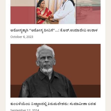
ಆರೋಗ್ಯಕ್ಕಾಗಿ “ಆರೋಗ್ಯ ದೀವಿಗೆ”…: ಕೆ.ಆರ್.ಉಮಾದೇವಿ ಉರಾಳ
October 6, 2023
ಕುಂಬಳೆಯೆಂಬ ನಿಲ್ದಾಣದಲ್ಲಿ ತಿರುಮಲೇಶರು: ಸುಮಾವೀಣಾ ಬರಹ