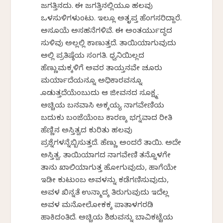
ಜಗತ್ತಿನದು. ಈ ಜಗತ್ತಿನಲ್ಲಿಯೂ ಹಲವು
ಒಳಸುಳಿಗಳುಂಟು. ಇಲ್ಲೂ ಅತೃಪ್ತ ಹೆಂಗಸರಿದ್ದಾರೆ.
ಅಸೂಯೆ ಅಸಹನೆಗಳಿವೆ. ಈ ಅಂತರ್ಯುದ್ಧದ
ಸುಳಿವು ಅಲ್ಲಲ್ಲಿ ಕಾಣುತ್ತದೆ. ತಾಯಿಯಾಗುವುದು
ಅಲ್ಲಿ ಪ್ರತಿಷ್ಠೆಯ ಸಂಗತಿ. ಧ್ವನಿಯಿಲ್ಲದ
ಹೆಣ್ಣುಮಕ್ಕಳಿಗೆ ಅವರ ತಾಯ್ತನವೇ ಚೂರು
ಮರ್ಯಾದೆಯನ್ನೂ ಅಧಿಕಾರವನ್ನೂ
ಕೊಡುತ್ತದೆಯೆಂಬುದು ಆ ಜೀವನದ ಸೂಕ್ಷ್ಮ.
ಅಚ್ಚಿಯ ಬನವಾಸಿ ಅಕ್ಕಯ್ಯ ನಾಗವೇಣಿಯ
ಬದುಕು ಬಂಜೆಯೆಂಬ ಕಾರಣಕ್ಕೆ ಭಗ್ನವಾದ ರೀತಿ
ಹೆಣ್ಣಿನ ಅಸ್ತಿತ್ವದ ಕುರಿತು ಹಲವು
ಪ್ರಶ್ನೆಗಳನ್ನೆಬ್ಬಿಸುತ್ತದೆ. ಹೆಣ್ಣು ಅಂದರೆ ತಾಯಿ. ಅದೇ
ಅಸ್ತಿತ್ವ. ತಾಯಿಯಾಗದ ನಾಗವೇಣಿ ತನ್ನೊಳಗೇ
ತಾನು ಖಾಲಿಯಾಗುತ್ತ ಹೋಗುವುದು, ಹಾಗೆಯೇ
ಇಡೀ ಕುಟುಂಬ ಅವಳನ್ನು ಕಡೆಗಣಿಸುವುದು,
ಅವಳ ಖಿನ್ನತೆ ಉನ್ಮಾದಕ್ಕೆ ತಿರುಗುವುದು ಇದೆಲ್ಲ
ಅವಳ ಮನೋಲೋಕಕಕ್ಕೆ ಪಾತಾಳಗರಡಿ
ಹಾಕಿದಂತಿದೆ. ಅಚ್ಚಿಯ ಶಿಶುವನ್ನು ಬಾವಿಕಟ್ಟೆಯ