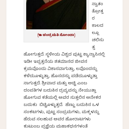
ಸ್ವಾತಂ
ತ್ರೋತ್ತ
ರ
ಕಾಲದ
ಲ್ಲೂ
(ಡಾ. ಚಂದ್ರಮತಿ ಸೋಂದಾ)
ಚಲಿಸು
ತ್ತ
ಹೋಗುತ್ತದೆ. ಸ್ಥಳೀಯ ವಿಶ್ವದ ಪುಟ್ಟ ಕ್ಯಾನ್ವಾಸಿನಲ್ಲಿ
ಇಡೀ ಇಪ್ಪತ್ತನೆಯ ಶತಮಾನದ ಜೀವನ
ಕ್ರಮವೊಂದು ವಿಕಾಸವಾಗುತ್ತಾ, ಕೆಲವೊಂದನ್ನು
ಕಳೆದುಕೊಳ್ಳುತ್ತಾ, ಹೊಸದನ್ನು ಪಡೆದುಕೊಳ್ಳುತ್ತಾ
ಸಾಗುತ್ತದೆ. ಶ್ರೀಪಾದ ಮತ್ತು ಅಚ್ಚಿ ಎಂಬ
ದಂಪತಿಗಳ ಬದುಕಿನ ದ್ರವ್ಯವನ್ನು ನೇಯುತ್ತಾ
ಹೋಗುವ ಕತೆಯಲ್ಲಿ ಅವರ ಸುತ್ತಲಿನ ಅನೇಕರ
ಬದುಕು ಬಿಚ್ಚಿಕೊಳ್ಳುತ್ತದೆ. ಹೆಣ್ಣು ಬದುಕಿನ ಒಳ
ಸಂಕಟಗಳು, ಪುಟ್ಟ ಸಂಭ್ರಮಗಳು, ಮಕ್ಕಳನ್ನು
ಹೆರುವ ಸಲಹುವ ಅವರ ಹೋರಾಟಗಳು
ಕುಟುಂಬ ಪ್ರಜ್ಞೆಯ ಮಹಾಕಥನಗಳಂತೆ