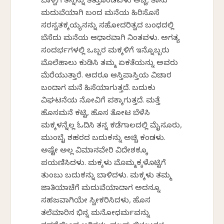
ಬಾಳ್ವೆಗೆ ತನ್ನನ್ನು ತೆತ್ತುಕೊಂಡವಳು ಅಚ್ಚಿ. ತಾನು
ಮದುವೆಯಾಗಿ ಬಂದ ಮನೆಯ ಹಿರಿಸೊಸೆ
ಸರಸ್ವತಕ್ಕಯ್ಯನನ್ನು ಸಹೋದರಿತ್ವದ ಬಂಧದಲ್ಲಿ
ಬೆಸೆದು ಮನೆಯ ಆಧಾರವಾಗಿ ನಿಂತವಳು. ಅಗತ್ಯ
ಸಂದರ್ಭಗಳಲ್ಲಿ ಒಬ್ಬರ ಮಕ್ಕಳಿಗೆ ಇನ್ನೊಬ್ಬರು
ಮೊಲೆಹಾಲು ಕುಡಿಸಿ ತಮ್ಮ ಏಕತೆಯನ್ನು ಅವರು
ಮೆರೆಯುತ್ತಾರೆ. ಆದರೂ ಆಸ್ತಿಪಾಸ್ತಿಯ ವಿಚಾರ
ಬಂದಾಗ ಮನೆ ಹಿಸೆಯಾಗುತ್ತದೆ. ಬದುಕು
ವಿಘಟನೆಯ ನೋವಿಗೆ ಪಕ್ಕಾಗುತ್ತದೆ. ಮತ್ತೆ
ಹೊಸಮನೆ ಕಟ್ಟಿ, ಹೊಸ ತೋಟ ಬೆಳೆಸಿ
ಮಕ್ಕಳನ್ನೆಲ್ಲ ಓದಿಸಿ ತನ್ನ ಕಡೆಗಾಲದಲ್ಲಿ ಮೈಸೂರು,
ಮುಂಬೈ ಶಹರದ ಬದುಕನ್ನು ಅಚ್ಚಿ ಕಂಡಳು.
ಅಷ್ಟೇ ಅಲ್ಲ ವಿಮಾನವೇರಿ ವಿದೇಶಕ್ಕೂ
ಪಯಣಿಸಿದಳು. ಮಕ್ಕಳು ಮೊಮ್ಮಕ್ಕಳೊಟ್ಟಿಗೆ
ತುಂಬು ಬದುಕನ್ನು ಬಾಳಿದಳು. ಮಕ್ಕಳು ತಮ್ಮ
ಜಾತಿಯಾಚೆಗೆ ಮದುವೆಯಾದಾಗ ಅದನ್ನೂ
ಸಹಜವಾಗಿಯೇ ಸ್ವೀಕರಿಸಿದಳು, ಹೊಸ
ತಲೆಮಾರಿನ ಭಿನ್ನ ಮನೋಧರ್ಮವನ್ನು