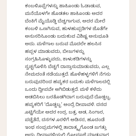
ಕಂಬಳಿಕೊಪ್ಪೆಗಳನ್ನು ಹಾಕಿಕೊಂಡು ಓಡಾಡುವ,
ಮನೆಯೊಳಗೇ ಹೊಡತಲ ಹಾಕಿಕೊಂಡು ಅದರ
ಬೆಂಕಿಗೆ ಮೈಯೊಡ್ಡಿ ಬೆಚ್ಚಗಾಗುವ, ಅದರ ಮೇಲೆ
ಕಂಬಳಿ ಒಣಗಿಸುವ, ಹುಳಹುಪ್ಪಡಿಗಳ ಜೊತೆಗೇ
ಅನುಸರಿಸಿಕೊಂಡು ಬದುಕುವ ವಿಶಿಷ್ಟ ಅನುಭೂತಿ
ಅದು. ಮಳೆಗಾಲ ಬರುವ ಮೊದಲೇ ಹಲಸಿನ
ಹಪ್ಪಳ ಮಾಡುವದು, ಬೀಜಗಳನ್ನು
ಸಂಗ್ರಹಿಸಿಕೊಳ್ಳುವದು, ಕಾಳುಕಡಿಗಳನ್ನು
ಸ್ವಚ್ಛಗೊಳಿಸಿ ಬೆಚ್ಚಗೆ ದಾಸ್ತಾನುಮಾಡುವದು, ಎಲ್ಲ
ನೇಮದಂತೆ ನಡೆಯುತ್ತದೆ. ಹೊಳೆಹಳ್ಳಗಳಿಗೆ ನೆಗಸು
ಬರುವುದರಿಂದ ಹವ್ಯಕರ ಬದುಕು ಮಳೆಗಾಲದಲ್ಲಿ
ಒಂದು ದ್ವೀಪವೇ ಆಗಿಬಿಡುತ್ತದೆ. ಮಳೆ ಕಳೆದು
ಆಡಬಿಸಿಲು ಬರತೊಡಗಿದಾಗ ಬರುವುದೆ ದೊಡ್ಡಬ್ಬ.
ಹವ್ಯಕರಿಗೆ ‘ದೊಡ್ಡಬ್ಬ’ ಅಂದ್ರೆ ದೀಪಾವಳಿ. ದನದ
ಕೊಟ್ಟಿಗೆಯೇ ಅದರ ಕೇಂದ್ರ. ಬತ್ತ, ಅಡಕೆ, ಸಿಂಗಾರ,
ಪಚ್ಚೆತೆನೆ, ದನಗಳ ಕೊರಳಿಗೆ ಅಡಿಕೆಸರ, ಹೂದಂಡೆ
ಇಂಥ ಸಂಭ್ರಮಗಳಲ್ಲಿ ತಾದಾತ್ಮ್ಯಗೊಂಡ ಜಗತ್ತು
ಅದು. ದೀಪಾವಳಿಯಲ್ಲಿ ಗೋಪೂಜೆ ಮಾಡುವಾಗ