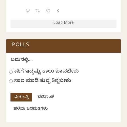
X
Load More
POLLS
ಬದುಕಿನಲ್ಲಿ....
ಹಾಸಿಗೆ ಇದ್ದಷ್ಟು ಕಾಲು ಚಾಚಬೇಕು
ಸಾಲ ಮಾಡಿ ತುಪ್ಪ ತಿನ್ನಬೇಕು
ಫಲಿತಾಂಶ
ಹಳೆಯ ಜನಮತಗಳು