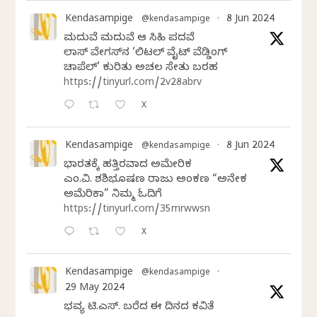
Kendasampige
8 Jun 2024
@kendasampige
·
ಮದುವೆ ಮದುವೆ ಆ ಸಿಹಿ ಪದವೆ
ಲಾಸ್‌ ವೇಗಸ್‌ನ ‘ಲಿಟಲ್ ವೈಟ್ ವೆಡ್ಡಿಂಗ್
ಚಾಪೆಲ್’ ಕುರಿತು ಅಚಲ ಸೇತು ಬರಹ
https://tinyurl.com/2v28abrv
X
Kendasampige
8 Jun 2024
@kendasampige
·
ಭಾರತಕ್ಕೆ ಹತ್ತಿರವಾದ ಅಮೇರಿಕ
ಎಂ.ವಿ. ಶಶಿಭೂಷಣ ರಾಜು ಅಂಕಣ “ಅನೇಕ
ಅಮೆರಿಕಾ” ನಿಮ್ಮ ಓದಿಗೆ
https://tinyurl.com/35mrwwsn
X
Kendasampige
@kendasampige
·
29 May 2024
ಭವ್ಯ ಟಿ.ಎಸ್. ಬರೆದ ಈ ದಿನದ ಕವಿತೆ