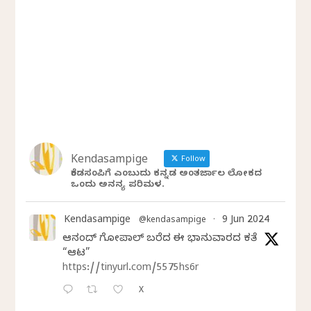
Kendasampige
Follow
ಕೆಂಡಸಂಪಿಗೆ ಎಂಬುದು ಕನ್ನಡ ಅಂತರ್ಜಾಲ ಲೋಕದ
ಒಂದು ಅನನ್ಯ ಪರಿಮಳ.
Kendasampige
9 Jun 2024
@kendasampige
·
ಆನಂದ್‌ ಗೋಪಾಲ್‌ ಬರೆದ ಈ ಭಾನುವಾರದ ಕತೆ
“ಆಟ”
https://tinyurl.com/5575hs6r
X