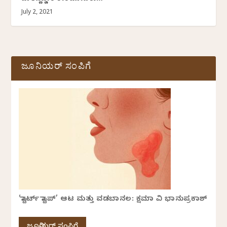
July 2, 2021
ಜೂನಿಯರ್ ಸಂಪಿಗೆ
‘ಸ್ಟಾರ್ಟ್ ಸ್ಟಾಪ್’ ಆಟ ಮತ್ತು ವಡಬಾನಲ: ಕ್ಷಮಾ ವಿ ಭಾನುಪ್ರಕಾಶ್