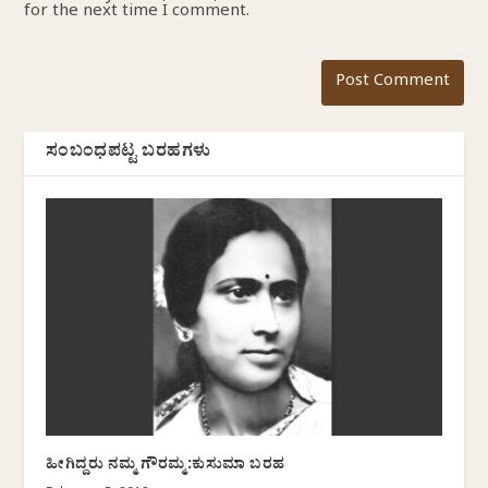
for the next time I comment.
ಸಂಬಂಧಪಟ್ಟ ಬರಹಗಳು
ಹೀಗಿದ್ದರು ನಮ್ಮ ಗೌರಮ್ಮ:ಕುಸುಮಾ ಬರಹ