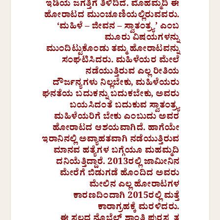
ಇಡಿಯ ಜಗತ್ತಿಗೆ ತಿಳಿದಿದೆ. ಮೊಹಮ್ಮದಿ ಈ
ಹೋರಾಟದ ಮುಂಚೂಣಿಯಲ್ಲಿರುವವರು.
‘ಮಹಿಳೆ – ಜೀವನ – ಸ್ವಾತಂತ್ರ್ಯ’ ಎಂಬ
ಮೂರು ವಿಷಯಗಳನ್ನು
ಮುಂದಿಟ್ಟುಕೊಂಡು ತಮ್ಮ ಹೋರಾಟವನ್ನು
ಸಂಘಟಿಸಿದರು. ಮಹಿಳೆಯರ ಮೇಲೆ
ನಡೆಯುತ್ತಿರುವ ಎಲ್ಲ ರೀತಿಯ
ದೌರ್ಜನ್ಯಗಳು ನಿಲ್ಲಬೇಕು, ಮಹಿಳೆಯರು
ಘನತೆಯ ಬದುಕನ್ನು ಬದುಕಬೇಕು, ಅವರು
ಬಯಸಿದಂತೆ ಬದುಕುವ ಸ್ವಾತಂತ್ರ್ಯ
ಮಹಿಳೆಯರಿಗೆ ಬೇಕು ಎಂಬುದು ಅವರ
ಹೋರಾಟದ ಆಶಯವಾಗಿದೆ. ಹಾಗೆಯೇ
ಇರಾನಿನಲ್ಲಿ ಅವ್ಯಾಹತವಾಗಿ ನಡೆಯುತ್ತಿರುವ
ಮಾನವ ಹತ್ಯೆಗಳ ಬಗ್ಗೆಯೂ ಮಹಮ್ಮದಿ
ದನಿಯೆತ್ತಿದ್ದಾರೆ. 2013ರಲ್ಲಿ ಜಾಮೀನಿನ
ಮೇರೆಗೆ ಬಿಡುಗಡೆ ಹೊಂದಿದ ಅವರು
ಮೇಲಿನ ಎಲ್ಲ ಹೋರಾಟಗಳ
ಕಾರಣದಿಂದಾಗಿ 2015ರಲ್ಲಿ ಮತ್ತೆ
ಕಾರಾಗ್ರಹಕ್ಕೆ ಮರಳಿದರು.
ಈ ಸಲದ ನೊಬೆಲ್‌ ಶಾಂತಿ ಪುರಸ್ಕೃತ