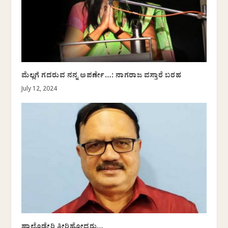
ಮೆಲ್ಲಗೆ ಗದರುವ ನನ್ನ ಅಪರ್ಣೇ…: ನಾಗರಾಜ ವಸ್ತಾರೆ ಬರಹ
July 12, 2024
ಹಾಲ್ದೊಡ್ಡೇರಿ ತೀರಿಹೋದರು…