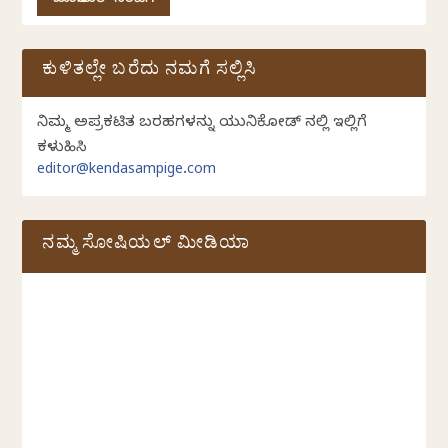
ಜೂನಿಯರ್ ಸಂಪಿಗೆ
ಕುಳಿತಲ್ಲೇ ಬರೆದು ನಮಗೆ ಸಲ್ಲಿಸಿ
ನಿಮ್ಮ ಅಪ್ರಕಟಿತ ಬರಹಗಳನ್ನು ಯುನಿಕೋಡ್ ನಲ್ಲಿ ಇಲ್ಲಿಗೆ
ಕಳುಹಿಸಿ
editor@kendasampige.com
ನಮ್ಮ ಸೋಷಿಯಲ್‌ ಮೀಡಿಯಾ