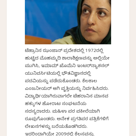
ಟೆಹ್ರಾನಿನ ಝಂಜಾನ್ ಪ್ರದೇಶದಲ್ಲಿ 1972ರಲ್ಲಿ
ಹುಟ್ಟಿದ ಮೊಹಮ್ಮದಿ ಶಾಲಾಶಿಕ್ಷಣವನ್ನು ಅಲ್ಲಿಯೇ
ಮುಗಿಸಿ, ಇಮಾಮ್ ಖೊಮೆನಿ ಇಂಟರ್‌ನ್ಯಾಶನಲ್
ಯುನಿವರ್ಸಿಟಿಯಲ್ಲಿ ಭೌತವಿಜ್ಞಾನದಲ್ಲಿ
ಪದವಿಯನ್ನು ಪಡೆದುಕೊಂಡರು. ಕೆಲಕಾಲ
ಎಂಜನೀಯರ್ ಆಗಿ ವೃತ್ತಿಯನ್ನು ನಿರ್ವಹಿಸಿದರು.
ವಿದ್ಯಾರ್ಥಿಯಾಗಿರುವಾಗಲೇ ಟೆಹರಾನಿನ ಮಾನವ
ಹಕ್ಕುಗಳ ಹೋರಾಟ ಸಂಘಟನೆಯ
ಸದಸ್ಯರಾದರು. ಮಹಿಳಾ ಪರ ವಕೀಲೆಯಾಗಿ
ರೂಪುಗೊಂಡರು. ಅನೇಕ ಪ್ರಗತಿಪರ ಪತ್ರಿಕೆಗಳಿಗೆ
ಲೇಖನಗಳನ್ನು ಬರೆಯತೊಡಗಿದರು.
ಇದರಿಂದಾಗಿಯೇ 2009ರಲ್ಲಿ ಕೆಲಸವನ್ನು