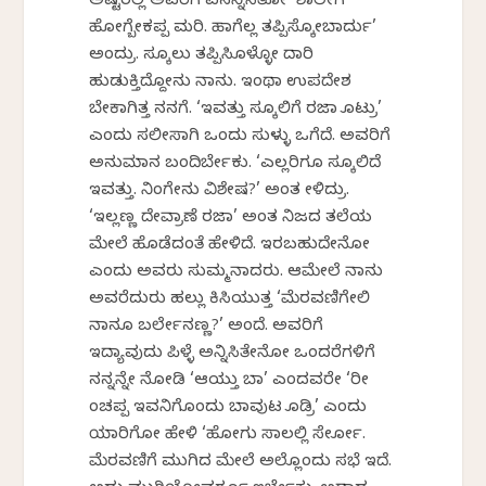
ಅಷ್ಟರಲ್ಲಿ ಅವರಿಗೆ ಏನನ್ನಿಸಿತೋ ‘ಶಾಲೇಗೆ
ಹೋಗ್ಬೇಕಪ್ಪ ಮರಿ. ಹಾಗೆಲ್ಲ ತಪ್ಪಿಸ್ಕೋಬಾರ್ದು’
ಅಂದ್ರು. ಸ್ಕೂಲು ತಪ್ಪಿಸಿಕೊಳ್ಳೋ ದಾರಿ
ಹುಡುಕ್ತಿದ್ದೋನು ನಾನು. ಇಂಥಾ ಉಪದೇಶ
ಬೇಕಾಗಿತ್ತ ನನಗೆ. ‘ಇವತ್ತು ಸ್ಕೂಲಿಗೆ ರಜಾ ಕೊಟ್ರು’
ಎಂದು ಸಲೀಸಾಗಿ ಒಂದು ಸುಳ್ಳು ಒಗೆದೆ. ಅವರಿಗೆ
ಅನುಮಾನ ಬಂದಿರ್ಬೇಕು. ‘ಎಲ್ಲರಿಗೂ ಸ್ಕೂಲಿದೆ
ಇವತ್ತು. ನಿಂಗೇನು ವಿಶೇಷ?’ ಅಂತ ಕೇಳಿದ್ರು.
‘ಇಲ್ಲಣ್ಣ ದೇವ್ರಾಣೆ ರಜಾ’ ಅಂತ ನಿಜದ ತಲೆಯ
ಮೇಲೆ ಹೊಡೆದಂತೆ ಹೇಳಿದೆ. ಇರಬಹುದೇನೋ
ಎಂದು ಅವರು ಸುಮ್ಮನಾದರು. ಆಮೇಲೆ ನಾನು
ಅವರೆದುರು ಹಲ್ಲು ಕಿಸಿಯುತ್ತ ‘ಮೆರವಣಿಗೇಲಿ
ನಾನೂ ಬರ್ಲೇನಣ್ಣ?’ ಅಂದೆ. ಅವರಿಗೆ
ಇದ್ಯಾವುದು ಪಿಳ್ಳೆ ಅನ್ನಿಸಿತೇನೋ ಒಂದರೆಗಳಿಗೆ
ನನ್ನನ್ನೇ ನೋಡಿ ‘ಆಯ್ತು ಬಾ’ ಎಂದವರೇ ‘ರೀ
ಕೆಂಚಪ್ಪ ಇವನಿಗೊಂದು ಬಾವುಟ ಕೊಡ್ರಿ’ ಎಂದು
ಯಾರಿಗೋ ಹೇಳಿ ‘ಹೋಗು ಸಾಲಲ್ಲಿ ಸೇರ್ಕೋ.
ಮೆರವಣಿಗೆ ಮುಗಿದ ಮೇಲೆ ಅಲ್ಲೊಂದು ಸಭೆ ಇದೆ.