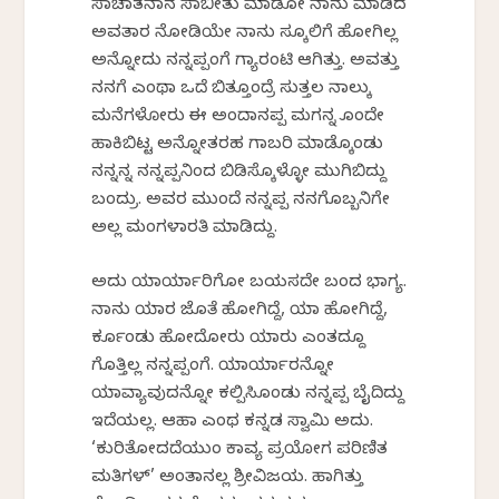
ಸಾಚಾತನಾನ ಸಾಬೀತು ಮಾಡೋಕೆ ನಾನು ಮಾಡಿದ
ಅವತಾರ ನೋಡಿಯೇ ನಾನು ಸ್ಕೂಲಿಗೆ ಹೋಗಿಲ್ಲ
ಅನ್ನೋದು ನನ್ನಪ್ಪಂಗೆ ಗ್ಯಾರಂಟಿ ಆಗಿತ್ತು. ಅವತ್ತು
ನನಗೆ ಎಂಥಾ ಒದೆ ಬಿತ್ತೂಂದ್ರೆ ಸುತ್ತಲ ನಾಲ್ಕು
ಮನೆಗಳೋರು ಈ ಅಂದಾನಪ್ಪ ಮಗನ್ನ ಕೊಂದೇ
ಹಾಕಿಬಿಟ್ಟ ಅನ್ನೋತರಹ ಗಾಬರಿ ಮಾಡ್ಕೊಂಡು
ನನ್ನನ್ನ ನನ್ನಪ್ಪನಿಂದ ಬಿಡಿಸ್ಕೊಳ್ಳೋಕೆ ಮುಗಿಬಿದ್ದು
ಬಂದ್ರು. ಅವರ ಮುಂದೆ ನನ್ನಪ್ಪ ನನಗೊಬ್ಬನಿಗೇ
ಅಲ್ಲ ಮಂಗಳಾರತಿ ಮಾಡಿದ್ದು.
ಅದು ಯಾರ್ಯಾರಿಗೋ ಬಯಸದೇ ಬಂದ ಭಾಗ್ಯ.
ನಾನು ಯಾರ ಜೊತೆ ಹೋಗಿದ್ದೆ, ಯಾಕೆ ಹೋಗಿದ್ದೆ,
ಕರ್ಕೊಂಡು ಹೋದೋರು ಯಾರು ಎಂತದ್ದೂ
ಗೊತ್ತಿಲ್ಲ ನನ್ನಪ್ಪಂಗೆ. ಯಾರ್ಯಾರನ್ನೋ
ಯಾವ್ಯಾವುದನ್ನೋ ಕಲ್ಪಿಸಿಕೊಂಡು ನನ್ನಪ್ಪ ಬೈದಿದ್ದು
ಇದೆಯಲ್ಲ. ಆಹಾ ಎಂಥ ಕನ್ನಡ ಸ್ವಾಮಿ ಅದು.
‘ಕುರಿತೋದದೆಯುಂ ಕಾವ್ಯ ಪ್ರಯೋಗ ಪರಿಣಿತ
ಮತಿಗಳ್’ ಅಂತಾನಲ್ಲ ಶ್ರೀವಿಜಯ. ಹಾಗಿತ್ತು