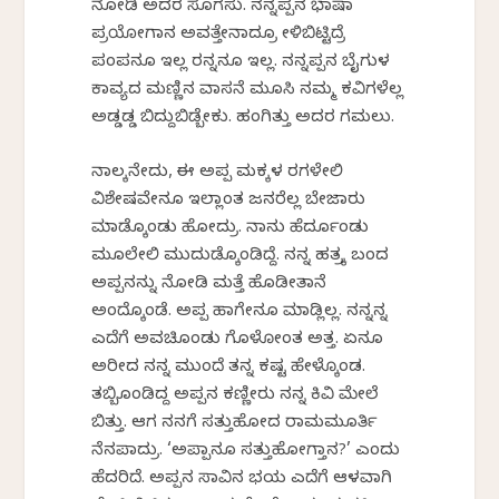
ನೋಡಿ ಅದರ ಸೊಗಸು. ನನ್ನಪ್ಪನ ಭಾಷಾ
ಪ್ರಯೋಗಾನ ಅವತ್ತೇನಾದ್ರೂ ಕೇಳಿಬಿಟ್ಟಿದ್ರೆ
ಪಂಪನೂ ಇಲ್ಲ ರನ್ನನೂ ಇಲ್ಲ. ನನ್ನಪ್ಪನ ಬೈಗುಳ
ಕಾವ್ಯದ ಮಣ್ಣಿನ ವಾಸನೆ ಮೂಸಿ ನಮ್ಮ ಕವಿಗಳೆಲ್ಲ
ಅಡ್ಡಡ್ಡ ಬಿದ್ದುಬಿಡ್ಬೇಕು. ಹಂಗಿತ್ತು ಅದರ ಗಮಲು.
ನಾಲ್ಕನೇದು, ಈ ಅಪ್ಪ ಮಕ್ಕಳ ರಗಳೇಲಿ
ವಿಶೇಷವೇನೂ ಇಲ್ಲಾಂತ ಜನರೆಲ್ಲ ಬೇಜಾರು
ಮಾಡ್ಕೊಂಡು ಹೋದ್ರು. ನಾನು ಹೆದರ್ಕೊಂಡು
ಮೂಲೇಲಿ ಮುದುಡ್ಕೊಂಡಿದ್ದೆ. ನನ್ನ ಹತ್ರಕ್ಕೆ ಬಂದ
ಅಪ್ಪನನ್ನು ನೋಡಿ ಮತ್ತೆ ಹೊಡೀತಾನೆ
ಅಂದ್ಕೊಂಡೆ. ಅಪ್ಪ ಹಾಗೇನೂ ಮಾಡ್ಲಿಲ್ಲ. ನನ್ನನ್ನ
ಎದೆಗೆ ಅವಚಿಕೊಂಡು ಗೊಳೋಂತ ಅತ್ತ. ಏನೂ
ಅರೀದ ನನ್ನ ಮುಂದೆ ತನ್ನ ಕಷ್ಟ ಹೇಳ್ಕೊಂಡ.
ತಬ್ಬಿಕೊಂಡಿದ್ದ ಅಪ್ಪನ ಕಣ್ಣೀರು ನನ್ನ ಕಿವಿ ಮೇಲೆ
ಬಿತ್ತು. ಆಗ ನನಗೆ ಸತ್ತುಹೋದ ರಾಮಮೂರ್ತಿ
ನೆನಪಾದ್ರು. ‘ಅಪ್ಪಾನೂ ಸತ್ತುಹೋಗ್ತಾನ?’ ಎಂದು
ಹೆದರಿದೆ. ಅಪ್ಪನ ಸಾವಿನ ಭಯ ಎದೆಗೆ ಆಳವಾಗಿ