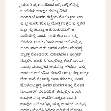
ಕೈಯೂರಿ ಪ್ರಯಾಸದಿಂದ ಬಗ್ಗಿ ಅಲ್ಲಿ ಬಿದ್ದಿದ್ದ
ಒಂದೆರಡು ಬಾವುಟಗಳನ್ನು ತೆಗೆದು
ಅಂಗಡಿಯೊಂದರ ಕಟ್ಟೆಯ ಮೇಲಿಟ್ಟರು. ಆಗ
ಪುಟ್ಟ ಹುಡುಗನೊಬ್ಬ ದೊಡ್ಡ ಗಾತ್ರದ ಪುಸ್ತಕದ
ಬ್ಯಾಗನ್ನು ಹೊತ್ತು ಆತುರಾತುರವಾಗಿ ಆ
ದಾರಿಯಲ್ಲಿ ಬಂದ. ನಾಯಕರು ಅವನನ್ನು
ಕರೆದರು. ಅವನು ‘ಏನು ಅಂಕಲ್?’ ಎನ್ನುತ್ತ
ಬಂದ. ನಾಯಕರು ಅವನ ಎದೆಯ ಮೇಲಿದ್ದ
ಬ್ಯಾಡ್ಜ್ ನೋಡಿದರು. ಯಾವುದೋ ಇಂಗ್ಲಿಷ್
ಸ್ಕೂಲಿನ ಹುಡುಗ. ‘ಸ್ಕೂಲಿಲ್ವಾ ಕಂದ’ ಎಂದು
ಮುದ್ದು ಮುದ್ದಾಗಿದ್ದ ಅವನನ್ನು ಕೇಳಿದರು. ‘ಇತ್ತು
ಅಂಕಲ್. ಅದೇನೋ ಗಲಾಟೆ ಆಯ್ತಂತಲ್ಲ. ಅದಕ್ಕೇ
ಬೇಗ ಮನೆ ಸೇರ್ಕೊಳ್ಳಿ ಅಂತ ಕಳಿಸಿದ್ರು’ ಎಂದ.
ಹೊಳೆಯುತ್ತಿದ್ದ ಅವನ ಚೆಂದದ ಕಣ್ಣು ನೋಡಿ
ನಾಯಕರಿಗೆ ಖುಷಿಯಾಗಿ ತಮ್ಮಲ್ಲಿನ ಒಂದು
ಬಾವುಟವನ್ನು ಅವನಿಗೆ ಕೊಟ್ಟರು. ಅವನು
ಬಾವುಟ ಪಡೆದು ‘ಥ್ಯಾಂಕ್ಯೂ ಅಂಕಲ್’ ಎನ್ನುತ್ತ
ಅದನ್ನು ಮೇಲೆತ್ತಿ ಹಿಡಿದು ಆಡಿಸುತ್ತ ಹೊರಟ.