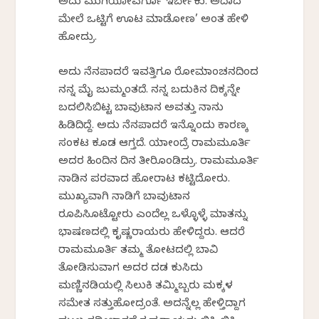
ಅದು ಮುಗಿಯೋವರ್ಗೂ ಇರ್ಬೇಕು. ಅದಾದ
ಮೇಲೆ ಒಟ್ಟಿಗೆ ಊಟ ಮಾಡೋಣ’ ಅಂತ ಹೇಳಿ
ಹೋದ್ರು.
ಅದು ನೆನಪಾದರೆ ಇವತ್ತಿಗೂ ರೋಮಾಂಚನದಿಂದ
ನನ್ನ ಮೈ ಜುಮ್ಮಂತದೆ. ನನ್ನ ಬದುಕಿನ ದಿಕ್ಕನ್ನೇ
ಬದಲಿಸಿಬಿಟ್ಟ ಬಾವುಟಾನ ಅವತ್ತು ನಾನು
ಹಿಡಿದಿದ್ದೆ. ಅದು ನೆನಪಾದರೆ ಇನ್ನೊಂದು ಕಾರಣಕ್ಕೆ
ಸಂಕಟ ಕೂಡ ಆಗ್ತದೆ. ಯಾಕೇಂದ್ರೆ ರಾಮಮೂರ್ತಿ
ಅದರ ಹಿಂದಿನ ದಿನ ತೀರಿಕೊಂಡಿದ್ರು. ರಾಮಮೂರ್ತಿ
ನಾಡಿನ ಪರವಾದ ಹೋರಾಟ ಕಟ್ಟಿದೋರು.
ಮುಖ್ಯವಾಗಿ ನಾಡಿಗೆ ಬಾವುಟಾನ
ರೂಪಿಸಿಕೊಟ್ಟೋರು ಎಂದೆಲ್ಲ ಒಳ್ಳೊಳ್ಳೆ ಮಾತನ್ನು
ಭಾಷಣದಲ್ಲಿ ಕೃಷ್ಣರಾಯರು ಹೇಳಿದ್ದರು. ಆದರೆ
ರಾಮಮೂರ್ತಿ ತಮ್ಮ ತೋಟದಲ್ಲಿ ಬಾವಿ
ತೋಡಿಸುವಾಗ ಅದರ ದಡ ಕುಸಿದು
ಮಣ್ಣಿನಡಿಯಲ್ಲಿ ಸಿಲುಕಿ ತಮ್ಮಿಬ್ಬರು ಮಕ್ಕಳ
ಸಮೇತ ಸತ್ತುಹೋದ್ರಂತೆ. ಅದನ್ನೆಲ್ಲ ಹೇಳ್ತಿದ್ದಾಗ