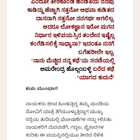
ಎಂದೋ
ತೀರಿಕೊಂಡ
ಹೆಂಡತಿಯ
ನೆನಪು
ಕಾಡಿದ್ದು
ಹೆಚ್ಚಾಗಿ
ಸತ್ತನೋ
ಅಥವಾ
ಕುಡಿತದ
ದಾಸನಾಗಿ
ಸತ್ತನೋ
ನನಗರ್ಥ
ಆಗಲಿಲ್ಲ
.
ಆದರೂ
ಲೋಕಜ್ಞಾನ
ಇರೋ
ಮಗನ
ನಿರ್ಧಾರ
ಇಳಿವಯಸ್ಸಿನ
ತಂದೇನ
ಇಷ್ಟೆಲ್ಲ
ಕಂಗೆಡಿಸಲಿಕ್ಕೆ
ಸಾಧ್ಯಾನಾ
?
ಇದಂತೂ
ನನಗೆ
ಬಗೆಹರೀಲೇ
ಇಲ್ಲ
.
‘
ನಾನು
ಮೆಚ್ಚಿದ
ನನ್ನ
ಕಥೆ
ʼ
ಯ
ಸರಣಿಯಲ್ಲಿ
ಅಮರೇಂದ್ರ ಹೊಲ್ಲಂಬಳ್ಳಿ
ಬರೆದ ಕಥೆ
‘
ಯಾಗದ ಕುದುರೆ
ʼ
ಕಥೆಯ ಮುಂಭಾಗ
ನಾಯಕರು ಜೀವ ಹಿಂಡುತ್ತಿದ್ದ ತಮ್ಮ ಮಂಡಿಯ
ನೋವಿಗೆ ಮಾತ್ರೆ ತೆಗೆದುಕೊಳ್ಳುತ್ತಿದ್ದಾಗ ಮುಖ್ಯ
ರಸ್ತೆಯ ತುದಿಯಲ್ಲಿ ಘೋಷಣೆಗಳ ಸದ್ದು ಕೇಳಿಸಿತು.
ನಾಯಕರಿಗೆ ಮೆರವಣಿಗೆ, ಗದ್ದಲ, ಜೈಕಾರಗಳ
ಕುರಿತು ಈ ವಯಸ್ಸಿನಲ್ಲಿಯೂ ತೀರದ ಸೆಳೆತ.