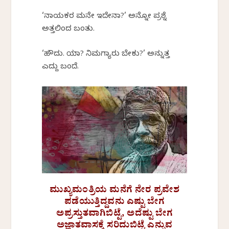
‘ನಾಯಕರ ಮನೇ ಇದೇನಾ?’ ಅನ್ನೋ ಪ್ರಶ್ನೆ
ಅತ್ತಲಿಂದ ಬಂತು.
‘ಹೌದು. ಯಾಕೆ? ನಿಮಗ್ಯಾರು ಬೇಕು?’ ಅನ್ನುತ್ತ
ಎದ್ದು ಬಂದೆ.
ಮುಖ್ಯಮಂತ್ರಿಯ ಮನೆಗೆ ನೇರ ಪ್ರವೇಶ
ಪಡೆಯುತ್ತಿದ್ದವನು ಎಷ್ಟು ಬೇಗ
ಅಪ್ರಸ್ತುತವಾಗಿಬಿಟ್ಟೆ, ಅದೆಷ್ಟು ಬೇಗ
ಅಜ್ಞಾತವಾಸಕ್ಕೆ ಸರಿದುಬಿಟ್ಟೆ ಎನ್ನುವ