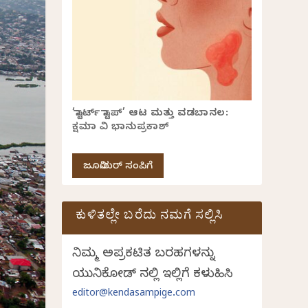
‘ಸ್ಟಾರ್ಟ್ ಸ್ಟಾಪ್’ ಆಟ ಮತ್ತು ವಡಬಾನಲ:
ಕ್ಷಮಾ ವಿ ಭಾನುಪ್ರಕಾಶ್
ಜೂನಿಯರ್ ಸಂಪಿಗೆ
ಕುಳಿತಲ್ಲೇ ಬರೆದು ನಮಗೆ ಸಲ್ಲಿಸಿ
ನಿಮ್ಮ ಅಪ್ರಕಟಿತ ಬರಹಗಳನ್ನು
ಯುನಿಕೋಡ್ ನಲ್ಲಿ ಇಲ್ಲಿಗೆ ಕಳುಹಿಸಿ
editor@kendasampige.com