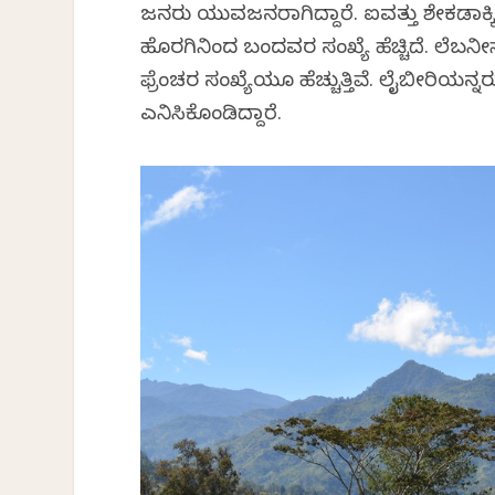
ಜನರು ಯುವಜನರಾಗಿದ್ದಾರೆ. ಐವತ್ತು ಶೇಕಡಾಕ್ಕಿಂ
ಹೊರಗಿನಿಂದ ಬಂದವರ ಸಂಖ್ಯೆ ಹೆಚ್ಚಿದೆ. ಲೆಬನೀ
ಫ್ರೆಂಚರ ಸಂಖ್ಯೆಯೂ ಹೆಚ್ಚುತ್ತಿವೆ. ಲೈಬೀರಿಯನ್
ಎನಿಸಿಕೊಂಡಿದ್ದಾರೆ.