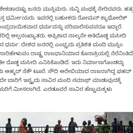
ು ಶೇಕಡಾದಷ್ಟು ಜನರು ಮುಸ್ಲಿಮರು. ಸುನ್ನಿ ಪಂಥಕ್ಕೆ ಸೇರಿದವರು. ಹತ್ತ
ರೈಸ್ತ ಧರ್ಮೀಯರು. ಇವರಲ್ಲಿ ಬಹುತೇಕರು ರೋಮನ್ ಕ್ಯಾಥೋಲಿಕ್
್ರದಾಯಿಕವಾದ ಧರ್ಮವನ್ನು ಪರಿಪಾಲಿಸುವವರೂ ಇದ್ದಾರೆ.
ಲ್ಲಿ ಅಲ್ಪಸಂಖ್ಯಾತರು. ಆಫ್ರಿಕಾದ ನಾಲ್ಕನೇ ಅತಿದೊಡ್ಡ ಮಸೀದಿ
ಾನ ಧರ್ಮ. ದೇಶದ ಜನರಲ್ಲಿ ಎಂಭತ್ತೈದು ಪ್ರತಿಶತ ಮಂದಿ ಮುಸ್ಲಿಂ
ಾರಿಹೇಳುವಂತೆ ರಾಷ್ಟ್ರ ರಾಜಧಾನಿಯಾದ ಕೊನಾಕ್ರಿಯಲ್ಲಿ ನೆಲೆನಿಂತಿದ
 ಅತೀ ದೊಡ್ಡ ಮಸೀದಿ ಎನಿಸಿಕೊಂಡಿದೆ. ಇದು ನಿರ್ಮಾಣಗೊಂಡದ್ದು
ಡವರು ಅಹ್ಮದ್ ಸೆಕೌ ಟೂರೆ. ಸೌದಿ ಅರೇಬಿಯಾದ ರಾಜರಾಗಿದ್ದ ಫಹದ್
ದೇ ಬಾರಿಗೆ ಇಪ್ಪತ್ತೈದು ಸಾವಿರ ಮಂದಿ ನಮಾಜ಼್ ಮಾಡುವುದಕ್ಕೆ
ರಿಗೆ ಮೀಸಲಾಗಿದೆ. ಎರಡೂವರೆ ಸಾವಿರ ಹೆಣ್ಣುಮಕ್ಕಳು