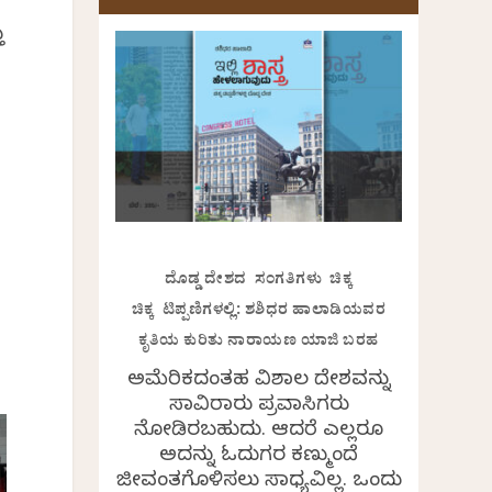
ು
ೆ
ದೊಡ್ಡ ದೇಶದ ಸಂಗತಿಗಳು ಚಿಕ್ಕ
ಚಿಕ್ಕ ಟಿಪ್ಪಣಿಗಳಲ್ಲಿ: ಶಶಿಧರ ಹಾಲಾಡಿಯವರ
ಕೃತಿಯ ಕುರಿತು ನಾರಾಯಣ ಯಾಜಿ ಬರಹ
ಅಮೆರಿಕದಂತಹ ವಿಶಾಲ ದೇಶವನ್ನು
ಸಾವಿರಾರು ಪ್ರವಾಸಿಗರು
ನೋಡಿರಬಹುದು. ಆದರೆ ಎಲ್ಲರೂ
ಅದನ್ನು ಓದುಗರ ಕಣ್ಮುಂದೆ
ಜೀವಂತಗೊಳಿಸಲು ಸಾಧ್ಯವಿಲ್ಲ. ಒಂದು