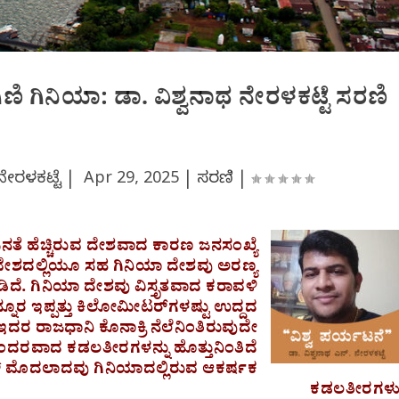
ಿಣಿ ಗಿನಿಯಾ: ಡಾ. ವಿಶ್ವನಾಥ ನೇರಳಕಟ್ಟೆ ಸರಣಿ
 ನೇರಳಕಟ್ಟೆ |
Apr 29, 2025
|
ಸರಣಿ
|
ತೆ ಹೆಚ್ಚಿರುವ ದೇಶವಾದ ಕಾರಣ ಜನಸಂಖ್ಯೆ
ನ್ನಿವೇಶದಲ್ಲಿಯೂ ಸಹ ಗಿನಿಯಾ ದೇಶವು ಅರಣ್ಯ
ಿದೆ. ಗಿನಿಯಾ ದೇಶವು ವಿಸ್ತೃತವಾದ ಕರಾವಳಿ
ನೂರ ಇಪ್ಪತ್ತು ಕಿಲೋಮೀಟರ್‌ಗಳಷ್ಟು ಉದ್ದದ
ರ ರಾಜಧಾನಿ ಕೊನಾಕ್ರಿ ನೆಲೆನಿಂತಿರುವುದೇ
ುಂದರವಾದ ಕಡಲತೀರಗಳನ್ನು ಹೊತ್ತುನಿಂತಿದೆ
ಚ್ ಮೊದಲಾದವು ಗಿನಿಯಾದಲ್ಲಿರುವ ಆಕರ್ಷಕ
ಕಡಲತೀರಗಳು