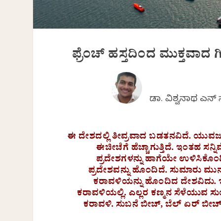
ಫ್ರೆಂಚ್ ಹಸ್ತದಿಂದ ಮುಕ್ತವಾದ ಗ
ಡಾ. ವಿಶ್ವನಾಥ ಎನ್
ಈ ದೇಶದಲ್ಲಿ ತೀವ್ರವಾದ ಬಡತನವಿದೆ. ಯುವಜನ
ಈಚೀಚೆಗೆ ಹೆಚ್ಚಾಗುತ್ತಿದೆ. ಇಂತಹ ಸ
ಪ್ರದೇಶಗಳನ್ನು ಹಾಗೆಯೇ ಉಳಿಸಿಕೊಂಡ
ಪ್ರದೇಶವನ್ನು ಹೊಂದಿದೆ. ಸುಮಾರು ಮುನ್
ಕರಾವಳಿಯನ್ನು ಹೊಂದಿದ ದೇಶವಿದು. ಇದ
ಕರಾವಳಿಯಲ್ಲಿ. ಎಲ್ಲರ ಕಣ್ಮನ ಸೆಳೆಯುವ ಸ
ಕರಾವಳಿ. ಸುಬನೆ ಬೀಚ್, ಬೆಲ್ ಏರ್ ಬೀ