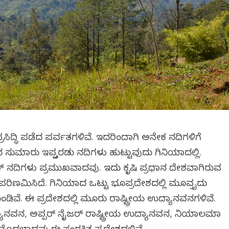
ಪ್ರಸಿದ್ಧಿ ಪಡೆದ ಪರ್ವತಗಳಿವೆ. ಇದರಿಂದಾಗಿ ಅನೇಕ ನದಿಗಳಿಗೆ
ಸುಮಾರು ಇಪ್ಪತ್ತೆರಡು ನದಿಗಳು ಹುಟ್ಟುವುದು ಗಿನಿಯಾದಲ್ಲಿ.
ಗಲ್ ನದಿಗಳು ಪ್ರಮುಖವಾದವು. ಇದು ಕೃಷಿ ಪ್ರಧಾನ ದೇಶವಾಗಿರುವ
ರಿಣಮಿಸಿದೆ. ಗಿನಿಯಾದ ಒಟ್ಟು ಭೂಪ್ರದೇಶದಲ್ಲಿ ಮೂವತ್ತೈದು
ೊಂಡಿವೆ. ಈ ಪ್ರದೇಶದಲ್ಲಿ ಮೂರು ರಾಷ್ಟ್ರೀಯ ಉದ್ಯಾನವನಗಳಿವೆ.
ಯಾನವನ, ಅಪ್ಪರ್ ನೈಜರ್ ರಾಷ್ಟ್ರೀಯ ಉದ್ಯಾನವನ, ನಿಯಾಲಮಾ