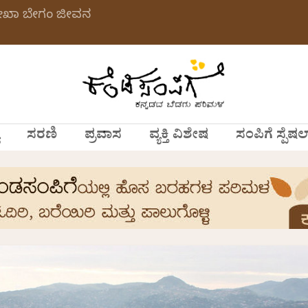
ಲೇಖಾ ಬೇಗಂ ಜೀವನ
ಸರಣಿ
ಪ್ರವಾಸ
ವ್ಯಕ್ತಿ ವಿಶೇಷ
ಸಂಪಿಗೆ ಸ್ಪೆಷಲ