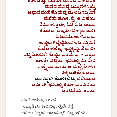
ಉಳಿದಿತ್ತು. ಸುರಂಗ ಮುಂದೆ ಸಾಗಿದಂತೆ
ಮರದ ದೊಡ್ಡ ದಿಮ್ಮಿಗಳನ್ನಿಟ್ಟು
ಆಧಾರದಂತೆ ಕೊಡುವುದು ಇದಿನಬ್ಬನಿಗೆ
ಮರೆತು ಹೋಗಿತ್ತು. ಆ ವಿಷಯ
ನೆನಪಾಗುತ್ತಲೇ, ಓಡಿ ಓಡಿ ಎಂದು
ಕಿರುಚಿದ. ಎಲ್ಲರೂ ದಿಕ್ಕಾಪಾಲಾಗಿ
ಓಡಿದರು. ಉಳಿದವರು
ಅಡ್ಡಲಾಗಿದ್ದದ್ದರಿಂದ ಇದಿನಬ್ಬನಿಗೆ
ಓಡಲಾಗಲಿಲ್ಲ‌. ಇದ್ದಕ್ಕಿದ್ದಂತೆ ಭಾರೀ
ಸದ್ದಿನೊಂದಿಗೆ ಗುಡ್ಡದ ಒಂದು ಭಾಗ ಜರ್ರನೆ
ಕುಳಿತೇ ಬಿಟ್ಟಿತು. ಇದಿನಬ್ಬನೂ ಸೇರಿ
ನಾಲ್ಕೈದು ಜ‌ನರು ಆ ಮಣ್ಣಿನೊಳಗೆ
ಸಿಕ್ಕಿಹಾಕಿಕೊಂಡರು.
ಮುನವ್ವರ್ ಜೋಗಿಬೆಟ್ಟು
ಬರೆಯುವ
ಡರ್ಬನ್ ಇದಿನಬ್ಬ ಕಿರುಕಾದಂಬರಿಯ
ಎಂಟನೆಯ ಕಂತು.
ಮಾರಿ ಅಳುತ್ತಾ ಹೇಳಿದ:
‘ನಮ್ಮ ಶಿವಂ ತೀರಿ ಬಿಟ್ಟ, ರೈಲ್ವೇ ರಸ್ತೆ
ಅಗೆಯುತ್ತಿದ್ದಂತೆ ಅಚಾನಕ್ಕಾಗಿ ಬೆಟ್ಟ ಜರಿದು