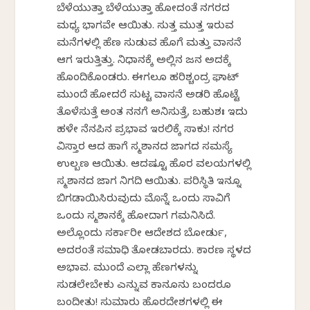
ಬೆಳೆಯುತ್ತಾ ಬೆಳೆಯುತ್ತಾ ಹೋದಂತೆ ನಗರದ
ಮಧ್ಯ ಭಾಗವೇ ಆಯಿತು. ಸುತ್ತ ಮುತ್ತ ಇರುವ
ಮನೆಗಳಲ್ಲಿ ಹೆಣ ಸುಡುವ ಹೊಗೆ ಮತ್ತು ವಾಸನೆ
ಆಗ ಇರುತ್ತಿತ್ತು. ನಿಧಾನಕ್ಕೆ ಅಲ್ಲಿನ ಜನ ಅದಕ್ಕೆ
ಹೊಂದಿಕೊಂಡರು. ಈಗಲೂ ಹರಿಶ್ಚಂದ್ರ ಘಾಟ್
ಮುಂದೆ ಹೋದರೆ ಸುಟ್ಟ ವಾಸನೆ ಅಡರಿ ಹೊಟ್ಟೆ
ತೊಳೆಸುತ್ತೆ ಅಂತ ನನಗೆ ಅನಿಸುತ್ತೆ, ಬಹುಶಃ ಇದು
ಹಳೇ ನೆನಪಿನ ಪ್ರಭಾವ ಇರಲಿಕ್ಕೆ ಸಾಕು! ನಗರ
ವಿಸ್ತಾರ ಆದ ಹಾಗೆ ಸ್ಮಶಾನದ ಜಾಗದ ಸಮಸ್ಯೆ
ಉಲ್ಬಣ ಆಯಿತು. ಆದಷ್ಟೂ ಹೊರ ವಲಯಗಳಲ್ಲಿ
ಸ್ಮಶಾನದ ಜಾಗ ನಿಗದಿ ಆಯಿತು. ಪರಿಸ್ಥಿತಿ ಇನ್ನೂ
ಬಿಗಡಾಯಿಸಿರುವುದು ಮೊನ್ನೆ ಒಂದು ಸಾವಿಗೆ
ಒಂದು ಸ್ಮಶಾನಕ್ಕೆ ಹೋದಾಗ ಗಮನಿಸಿದೆ.
ಅಲ್ಲೊಂದು ಸರ್ಕಾರೀ ಆದೇಶದ ಬೋರ್ಡು,
ಅದರಂತೆ ಸಮಾಧಿ ತೋಡಬಾರದು. ಕಾರಣ ಸ್ಥಳದ
ಅಭಾವ. ಮುಂದೆ ಎಲ್ಲಾ ಹೆಣಗಳನ್ನು
ಸುಡಲೇಬೇಕು ಎನ್ನುವ ಕಾನೂನು ಬಂದರೂ
ಬಂದೀತು! ಸುಮಾರು ಹೊರದೇಶಗಳಲ್ಲಿ ಈ