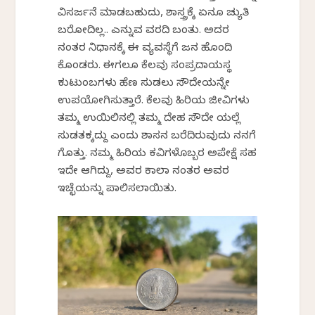
ವಿಸರ್ಜನೆ ಮಾಡಬಹುದು, ಶಾಸ್ತ್ರಕ್ಕೆ ಏನೂ ಚ್ಯುತಿ
ಬರೋದಿಲ್ಲ.. ಎನ್ನುವ ವರದಿ ಬಂತು. ಅದರ
ನಂತರ ನಿಧಾನಕ್ಕೆ ಈ ವ್ಯವಸ್ಥೆಗೆ ಜನ ಹೊಂದಿ
ಕೊಂಡರು. ಈಗಲೂ ಕೆಲವು ಸಂಪ್ರದಾಯಸ್ಥ
ಕುಟುಂಬಗಳು ಹೆಣ ಸುಡಲು ಸೌದೇಯನ್ನೇ
ಉಪಯೋಗಿಸುತ್ತಾರೆ. ಕೆಲವು ಹಿರಿಯ ಜೀವಿಗಳು
ತಮ್ಮ ಉಯಿಲಿನಲ್ಲಿ ತಮ್ಮ ದೇಹ ಸೌದೇ ಯಲ್ಲೆ
ಸುಡತಕ್ಕದ್ದು ಎಂದು ಶಾಸನ ಬರೆದಿರುವುದು ನನಗೆ
ಗೊತ್ತು. ನಮ್ಮ ಹಿರಿಯ ಕವಿಗಳೊಬ್ಬರ ಅಪೇಕ್ಷೆ ಸಹ
ಇದೇ ಆಗಿದ್ದು, ಅವರ ಕಾಲಾ ನಂತರ ಅವರ
ಇಚ್ಛೆಯನ್ನು ಪಾಲಿಸಲಾಯಿತು.