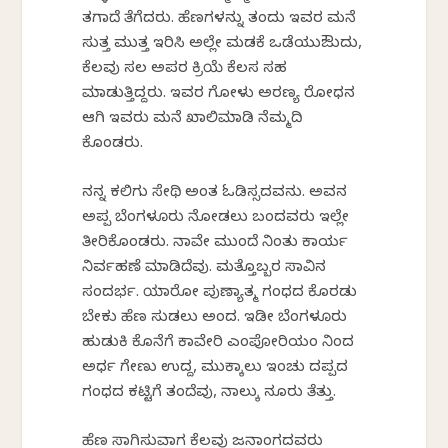
ತಗಾದೆ ತೆಗೆದರು. ಹೆಣಗಳನ್ನು ತಂದು ಇವರ ಮನೆ
ಸುತ್ತ ಮುತ್ತ ಇರಿಸಿ ಅಲ್ಲೇ ಮಡಕೆ ಒಡೆಯುಔುದು,
ಕೆಲವು ಸಲ ಅಪರ ಕ್ರಿಯೆ ಕೆಲಸ ಸಹ
ಮಾಡುತ್ತಿದ್ದರು. ಇವರ ಗೋಳು ಅರಣ್ಯ ರೋಧನ
ಆಗಿ ಇವರು ಮನೆ ಖಾಲಿಮಾಡಿ ನೆಮ್ಮದಿ
ಕೊಂಡರು.
ನನ್ನ ಕಲಿಗು ಸೇಥಿ ಅಂತ ಓಡಿಸ್ಸದವನು. ಅವನ
ಅಪ್ಪ ಬೆಂಗಳೂರು ನೋಡಲು ಬಂದವರು ಇಲ್ಲೇ
ತೀರಿಕೊಂಡರು. ನಾವೇ ಮುಂದೆ ನಿಂತು ಕಾರ್ಯ
ನಿರ್ವಹಣೆ ಮಾಡಿದೆವು. ಮತ್ತೊಬ್ಬರ ಸಾವಿನ
ಸಂದರ್ಭ. ಯಾರೋ ಪುಣ್ಯಾತ್ಮ ಗಂಧದ ಕೊರಡು
ಬೇಕು ಹೆಣ ಸುಡಲು ಅಂದ. ಇಡೀ ಬೆಂಗಳೂರು
ಹುಡುಕಿ ಕೊನೆಗೆ ಕಾವೇರಿ ಎಂಪೋರಿಯಂ ನಿಂದ
ಅರ್ಧ ಗೇಣು ಉದ್ದ, ಮುಕ್ಕಾಲು ಇಂಚು ದಪ್ಪದ
ಗಂಧದ ಕಟ್ಟಿಗೆ ತಂದೆವು, ನಾಲ್ಕು ನೂರು ತೆತ್ತು.
ಹೆಣ ಸಾಗಿಸುವಾಗ ಕೆಲವು ಜನಾಂಗದವರು