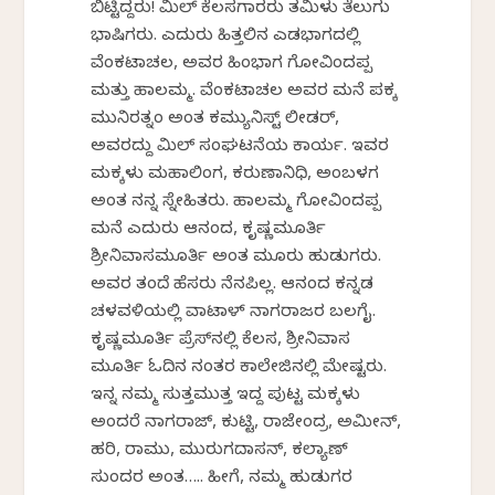
ಬಿಟ್ಟಿದ್ದರು! ಮಿಲ್ ಕೆಲಸಗಾರರು ತಮಿಳು ತೆಲುಗು
ಭಾಷಿಗರು. ಎದುರು ಹಿತ್ತಲಿನ ಎಡಭಾಗದಲ್ಲಿ
ವೆಂಕಟಾಚಲ, ಅವರ ಹಿಂಭಾಗ ಗೋವಿಂದಪ್ಪ
ಮತ್ತು ಹಾಲಮ್ಮ. ವೆಂಕಟಾಚಲ ಅವರ ಮನೆ ಪಕ್ಕ
ಮುನಿರತ್ನಂ ಅಂತ ಕಮ್ಯುನಿಸ್ಟ್ ಲೀಡರ್,
ಅವರದ್ದು ಮಿಲ್ ಸಂಘಟನೆಯ ಕಾರ್ಯ. ಇವರ
ಮಕ್ಕಳು ಮಹಾಲಿಂಗ, ಕರುಣಾನಿಧಿ, ಅಂಬಳಗ
ಅಂತ ನನ್ನ ಸ್ನೇಹಿತರು. ಹಾಲಮ್ಮ ಗೋವಿಂದಪ್ಪ
ಮನೆ ಎದುರು ಆನಂದ, ಕೃಷ್ಣಮೂರ್ತಿ
ಶ್ರೀನಿವಾಸಮೂರ್ತಿ ಅಂತ ಮೂರು ಹುಡುಗರು.
ಅವರ ತಂದೆ ಹೆಸರು ನೆನಪಿಲ್ಲ. ಆನಂದ ಕನ್ನಡ
ಚಳವಳಿಯಲ್ಲಿ ವಾಟಾಳ್ ನಾಗರಾಜರ ಬಲಗೈ.
ಕೃಷ್ಣಮೂರ್ತಿ ಪ್ರೆಸ್‌ನಲ್ಲಿ ಕೆಲಸ, ಶ್ರೀನಿವಾಸ
ಮೂರ್ತಿ ಓದಿನ ನಂತರ ಕಾಲೇಜಿನಲ್ಲಿ ಮೇಷ್ಟರು.
ಇನ್ನ ನಮ್ಮ ಸುತ್ತಮುತ್ತ ಇದ್ದ ಪುಟ್ಟ ಮಕ್ಕಳು
ಅಂದರೆ ನಾಗರಾಜ್, ಕುಟ್ಟಿ, ರಾಜೇಂದ್ರ, ಅಮೀನ್,
ಹರಿ, ರಾಮು, ಮುರುಗದಾಸನ್, ಕಲ್ಯಾಣ್
ಸುಂದರ ಅಂತ….. ಹೀಗೆ, ನಮ್ಮ ಹುಡುಗರ