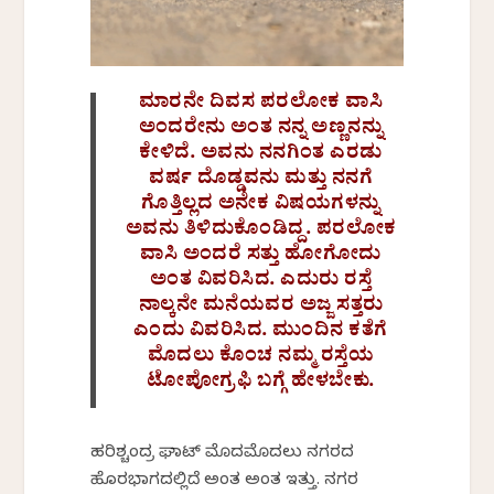
ಮಾರನೇ ದಿವಸ ಪರಲೋಕ ವಾಸಿ
ಅಂದರೇನು ಅಂತ ನನ್ನ ಅಣ್ಣನನ್ನು
ಕೇಳಿದೆ. ಅವನು ನನಗಿಂತ ಎರಡು
ವರ್ಷ ದೊಡ್ಡವನು ಮತ್ತು ನನಗೆ
ಗೊತ್ತಿಲ್ಲದ ಅನೇಕ ವಿಷಯಗಳನ್ನು
ಅವನು ತಿಳಿದುಕೊಂಡಿದ್ದ. ಪರಲೋಕ
ವಾಸಿ ಅಂದರೆ ಸತ್ತು ಹೋಗೋದು
ಅಂತ ವಿವರಿಸಿದ. ಎದುರು ರಸ್ತೆ
ನಾಲ್ಕನೇ ಮನೆಯವರ ಅಜ್ಜ ಸತ್ತರು
ಎಂದು ವಿವರಿಸಿದ. ಮುಂದಿನ ಕತೆಗೆ
ಮೊದಲು ಕೊಂಚ ನಮ್ಮ ರಸ್ತೆಯ
ಟೋಪೋಗ್ರಫಿ ಬಗ್ಗೆ ಹೇಳಬೇಕು.
ಹರಿಶ್ಚಂದ್ರ ಘಾಟ್ ಮೊದಮೊದಲು ನಗರದ
ಹೊರಭಾಗದಲ್ಲಿದೆ ಅಂತ ಅಂತ ಇತ್ತು. ನಗರ