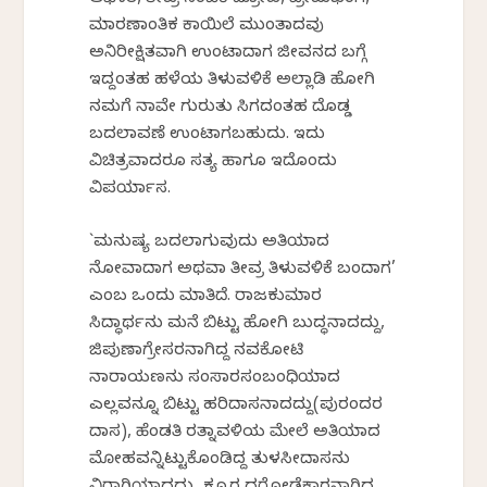
ಆಘಾತ, ತೀವ್ರ ನಂಬಿಕೆ ದ್ರೋಹ, ಪ್ರೇಮಭಂಗ,
ಮಾರಣಾಂತಿಕ ಕಾಯಿಲೆ ಮುಂತಾದವು
ಅನಿರೀಕ್ಷಿತವಾಗಿ ಉಂಟಾದಾಗ ಜೀವನದ ಬಗ್ಗೆ
ಇದ್ದಂತಹ ಹಳೆಯ ತಿಳುವಳಿಕೆ ಅಲ್ಲಾಡಿ ಹೋಗಿ
ನಮಗೆ ನಾವೇ ಗುರುತು ಸಿಗದಂತಹ ದೊಡ್ಡ
ಬದಲಾವಣೆ ಉಂಟಾಗಬಹುದು. ಇದು
ವಿಚಿತ್ರವಾದರೂ ಸತ್ಯ ಹಾಗೂ ಇದೊಂದು
ವಿಪರ್ಯಾಸ.
`ಮನುಷ್ಯ ಬದಲಾಗುವುದು ಅತಿಯಾದ
ನೋವಾದಾಗ ಅಥವಾ ತೀವ್ರ ತಿಳುವಳಿಕೆ ಬಂದಾಗ’
ಎಂಬ ಒಂದು ಮಾತಿದೆ. ರಾಜಕುಮಾರ
ಸಿದ್ಧಾರ್ಥನು ಮನೆ ಬಿಟ್ಟು ಹೋಗಿ ಬುದ್ಧನಾದದ್ದು,
ಜಿಪುಣಾಗ್ರೇಸರನಾಗಿದ್ದ ನವಕೋಟಿ
ನಾರಾಯಣನು ಸಂಸಾರಸಂಬಂಧಿಯಾದ
ಎಲ್ಲವನ್ನೂ ಬಿಟ್ಟು ಹರಿದಾಸನಾದದ್ದು(ಪುರಂದರ
ದಾಸ), ಹೆಂಡತಿ ರತ್ನಾವಳಿಯ ಮೇಲೆ ಅತಿಯಾದ
ಮೋಹವನ್ನಿಟ್ಟುಕೊಂಡಿದ್ದ ತುಳಸೀದಾಸನು