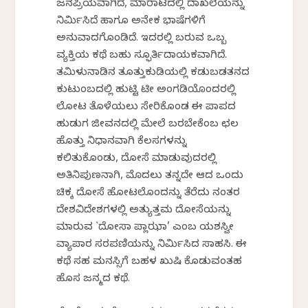
ಜನಪ್ರಿಯವಾಗಿದೆ, ಮಾರಾಟದಲ್ಲಿ ದಾಖಲೆಯನ್ನು
ನಿರ್ಮಿಸಿದೆ ಹಾಗೂ ಅನೇಕ ಭಾಷೆಗಳಿಗೆ
ಅನುವಾದಗೊಂಡಿದೆ. ಇದರಲ್ಲಿ ಬರುವ ಒಬ್ಬ
ವ್ಯಕ್ತಿಯ ಕಥೆ ಬಹು ಸ್ಫೂರ್ತಿದಾಯಕವಾಗಿದೆ.
ತಮಿಳುನಾಡಿನ ತೂತ್ತುಕುಡಿಯಲ್ಲಿ ಕಡುಬಡತನದ
ಕುಟುಂಬದಲ್ಲಿ ಹುಟ್ಟಿ ಟೀ ಅಂಗಡಿಯೊಂದರಲ್ಲಿ
ಲೋಟ ತೊಳೆಯಲು ಸೇರಿಕೊಂಡ ಈ ಪಾಪದ
ಹುಡುಗ ಜೀವನದಲ್ಲಿ ಮೇಲೆ ಬರಬೇಕೆಂಬ ಛಲ
ಹೊತ್ತು ನಿಧಾನವಾಗಿ ಕೆಲಸಗಳನ್ನು
ಕಲಿತುಕೊಂಡು, ದೋಸೆ ಮಾಡುವುದರಲ್ಲಿ
ಅತಿನಿಪುಣನಾಗಿ, ಮೊದಲು ತನ್ನದೇ ಆದ ಒಂದು
ಚಿಕ್ಕ ದೋಸೆ ಹೋಟಲೊಂದನ್ನು ತೆರೆದು ನಂತರ
ದೇಶವಿದೇಶಗಳಲ್ಲಿ ಅತ್ಯುತ್ತಮ ದೋಸೆಯನ್ನು
ಮಾರುವ `ದೋಸಾ ಪ್ಲಾಝಾ’ ಎಂಬ ಯಶಸ್ವೀ
ವ್ಯಾಪಾರ ಸರಪಣಿಯನ್ನು ನಿರ್ಮಿಸಿದ ಸಾಹಸಿ. ಈ
ಕಥೆ ಸಹ ಮನಸ್ಸಿಗೆ ಬಹಳ ಖುಷಿ ಕೊಡುವಂತಹ
ಹೊಸ ಜನ್ಮದ ಕಥೆ.