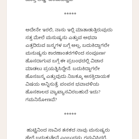
ಮೊತ್ತ ಅಷ್ಟೆ’ ಎಂದುಬಿಟ್ಟಿದೆ.
*****
ಅದೇನೇ ಇರಲಿ, ನಾನು ಇಲ್ಲಿ ಮಾತಾಡುತ್ತಿರುವುದು
ಸತ್ತ ಮೇಲೆ ಮನುಷ್ಯನು ಎತ್ತುವ ಅಥವಾ
ಎತ್ತದಿರುವ ಜನ್ಮಗಳ ಬಗ್ಗೆ ಅಲ್ಲ, ಬದುಕಿದ್ದಾಗಲೇ
ಮನುಷ್ಯನು ಕಾರಣಾಂತರಗಳಿಂದ ಸಂಪೂರ್ಣ
ಹೊಸದಾಗುವ ಬಗ್ಗೆ ಈ ಪ್ರಬಂಧದಲ್ಲಿ ವಿಚಾರ
ಮಾಡಲು ಪ್ರಯತ್ನಿಸಿದ್ದೇನೆ. ಬದುಕಿದ್ದಾಗಲೇ
ಹೊಸಜನ್ಮ ಎತ್ತುವುದು ನಿಜಕ್ಕೂ ಆಸಕ್ತಿದಾಯಕ
ವಿಷಯ ಅನ್ನಿಸುತ್ತೆ. ಪಂಪನ ಭವಾವಳಿಯ
ಹೊಸಕಾಲದ ವ್ಯಾಖ್ಯಾನವಿರಬಹುದೆ ಇದು?
ಗಮನಿಸೋಣವೆ?
*****
ಹುಟ್ಟಿನಿಂದ ಸಾವಿನ ತನಕದ ನಾವು ಮನುಷ್ಯರು
ಹೇಗೆ ಬದುಕುತ್ತೇವೆ ಎಂಬುದನ್ನು ಗಮನಿಸಿದರೆ,