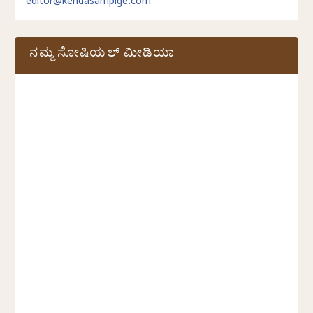
editor@kendasampige.com
ನಮ್ಮ ಸೋಷಿಯಲ್‌ ಮೀಡಿಯಾ