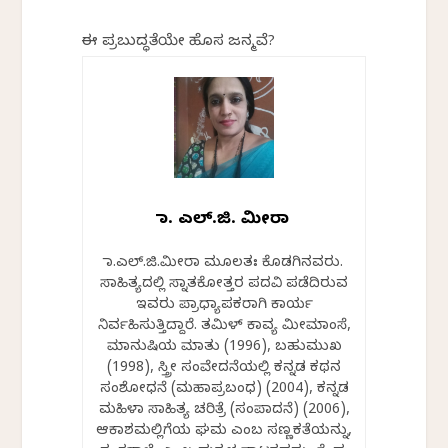
ಈ ಪ್ರಬುದ್ಧತೆಯೇ ಹೊಸ ಜನ್ಮವೆ?
ಡಾ. ಎಲ್.ಜಿ. ಮೀರಾ
ಡಾ.ಎಲ್.ಜಿ.ಮೀರಾ ಮೂಲತಃ ಕೊಡಗಿನವರು.
ಸಾಹಿತ್ಯದಲ್ಲಿ ಸ್ನಾತಕೋತ್ತರ ಪದವಿ ಪಡೆದಿರುವ
ಇವರು ಪ್ರಾಧ್ಯಾಪಕರಾಗಿ ಕಾರ್ಯ
ನಿರ್ವಹಿಸುತ್ತಿದ್ದಾರೆ. ತಮಿಳ್ ಕಾವ್ಯ ಮೀಮಾಂಸೆ,
ಮಾನುಷಿಯ ಮಾತು (1996), ಬಹುಮುಖ
(1998), ಸ್ತ್ರೀ ಸಂವೇದನೆಯಲ್ಲಿ ಕನ್ನಡ ಕಥನ
ಸಂಶೋಧನೆ (ಮಹಾಪ್ರಬಂಧ) (2004), ಕನ್ನಡ
ಮಹಿಳಾ ಸಾಹಿತ್ಯ ಚರಿತ್ರೆ (ಸಂಪಾದನೆ) (2006),
ಆಕಾಶಮಲ್ಲಿಗೆಯ ಘಮ ಎಂಬ ಸಣ್ಣಕತೆಯನ್ನು,