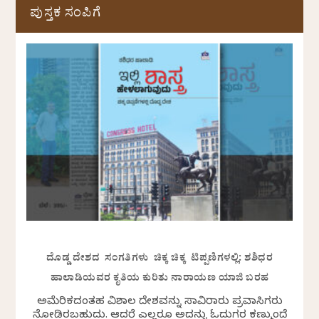
ಪುಸ್ತಕ ಸಂಪಿಗೆ
ದೊಡ್ಡ ದೇಶದ ಸಂಗತಿಗಳು ಚಿಕ್ಕ ಚಿಕ್ಕ ಟಿಪ್ಪಣಿಗಳಲ್ಲಿ: ಶಶಿಧರ
ಹಾಲಾಡಿಯವರ ಕೃತಿಯ ಕುರಿತು ನಾರಾಯಣ ಯಾಜಿ ಬರಹ
ಅಮೆರಿಕದಂತಹ ವಿಶಾಲ ದೇಶವನ್ನು ಸಾವಿರಾರು ಪ್ರವಾಸಿಗರು
ನೋಡಿರಬಹುದು. ಆದರೆ ಎಲ್ಲರೂ ಅದನ್ನು ಓದುಗರ ಕಣ್ಮುಂದೆ