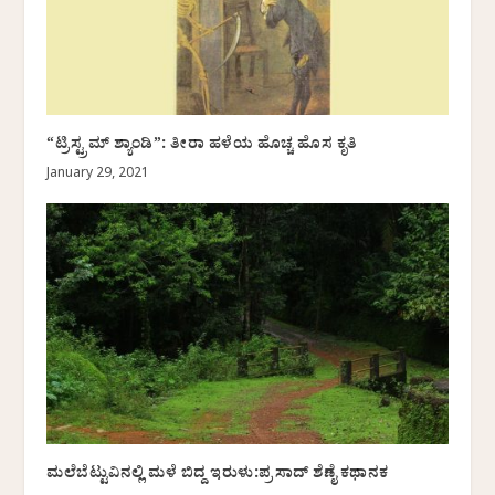
“ಟ್ರಿಸ್ಟ್ರಮ್ ಶ್ಯಾಂಡಿ”: ತೀರಾ ಹಳೆಯ ಹೊಚ್ಚ ಹೊಸ ಕೃತಿ
January 29, 2021
ಮಲೆಬೆಟ್ಟುವಿನಲ್ಲಿ ಮಳೆ ಬಿದ್ದ ಇರುಳು:ಪ್ರಸಾದ್ ಶೆಣೈ ಕಥಾನಕ