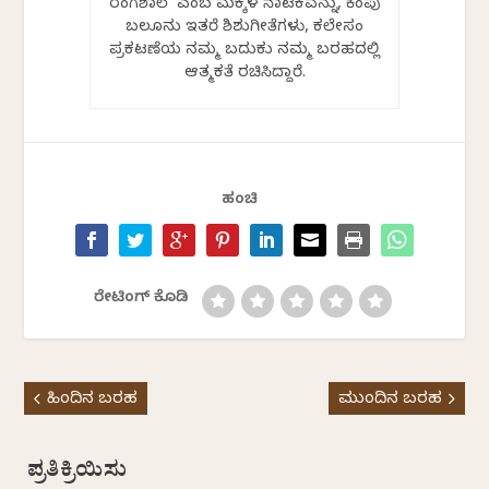
ರಂಗಶಾಲೆ ಎಂಬ ಮಕ್ಕಳ ನಾಟಕವನ್ನು, ಕೆಂಪು
ಬಲೂನು ಇತರೆ ಶಿಶುಗೀತೆಗಳು, ಕಲೇಸಂ
ಪ್ರಕಟಣೆಯ ನಮ್ಮ ಬದುಕು ನಮ್ಮ ಬರಹದಲ್ಲಿ
ಆತ್ಮಕತೆ ರಚಿಸಿದ್ದಾರೆ.
ಹಂಚಿ
ರೇಟಿಂಗ್ ಕೊಡಿ
ಹಿಂದಿನ ಬರಹ
ಮುಂದಿನ ಬರಹ