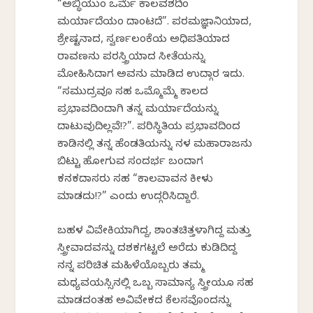
“ಅಬ್ಧಿಯುಂ ಒರ್ಮೆ ಕಾಲವಶದಿಂ
ಮರ್ಯಾದೆಯಂ ದಾಂಟದೆ”. ಪರಮಜ್ಞಾನಿಯಾದ,
ಶ್ರೇಷ್ಟನಾದ, ಸ್ವರ್ಣಲಂಕೆಯ ಅಧಿಪತಿಯಾದ
ರಾವಣನು ಪರಸ್ತ್ರಿಯಾದ ಸೀತೆಯನ್ನು
ಮೋಹಿಸಿದಾಗ ಅವನು ಮಾಡಿದ ಉದ್ಗಾರ ಇದು.
“ಸಮುದ್ರವೂ ಸಹ ಒಮ್ಮೊಮ್ಮೆ ಕಾಲದ
ಪ್ರಭಾವದಿಂದಾಗಿ ತನ್ನ ಮರ್ಯಾದೆಯನ್ನು
ದಾಟುವುದಿಲ್ಲವೆ!?”. ಪರಿಸ್ಥಿತಿಯ ಪ್ರಭಾವದಿಂದ
ಕಾಡಿನಲ್ಲಿ ತನ್ನ ಹೆಂಡತಿಯನ್ನು ನಳ ಮಹಾರಾಜನು
ಬಿಟ್ಟು ಹೋಗುವ ಸಂದರ್ಭ ಬಂದಾಗ
ಕನಕದಾಸರು ಸಹ “ಕಾಲವಾವನ ಕೀಳು
ಮಾಡದು!?” ಎಂದು ಉದ್ಗರಿಸಿದ್ದಾರೆ.
ಬಹಳ ವಿವೇಕಿಯಾಗಿದ್ದ, ಶಾಂತಚಿತ್ತಳಾಗಿದ್ದ ಮತ್ತು
ಸ್ತ್ರೀವಾದವನ್ನು ದಶಕಗಟ್ಟಲೆ ಅರೆದು ಕುಡಿದಿದ್ದ
ನನ್ನ ಪರಿಚಿತ ಮಹಿಳೆಯೊಬ್ಬರು ತಮ್ಮ
ಮಧ್ಯವಯಸ್ಸಿನಲ್ಲಿ ಒಬ್ಬ ಸಾಮಾನ್ಯ ಸ್ತ್ರೀಯೂ ಸಹ
ಮಾಡದಂತಹ ಅವಿವೇಕದ ಕೆಲಸವೊಂದನ್ನು