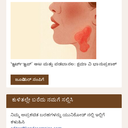
‘ಸ್ಟಾರ್ಟ್ ಸ್ಟಾಪ್’ ಆಟ ಮತ್ತು ವಡಬಾನಲ: ಕ್ಷಮಾ ವಿ ಭಾನುಪ್ರಕಾಶ್
ಜೂನಿಯರ್ ಸಂಪಿಗೆ
ಕುಳಿತಲ್ಲೇ ಬರೆದು ನಮಗೆ ಸಲ್ಲಿಸಿ
ನಿಮ್ಮ ಅಪ್ರಕಟಿತ ಬರಹಗಳನ್ನು ಯುನಿಕೋಡ್ ನಲ್ಲಿ ಇಲ್ಲಿಗೆ
ಕಳುಹಿಸಿ