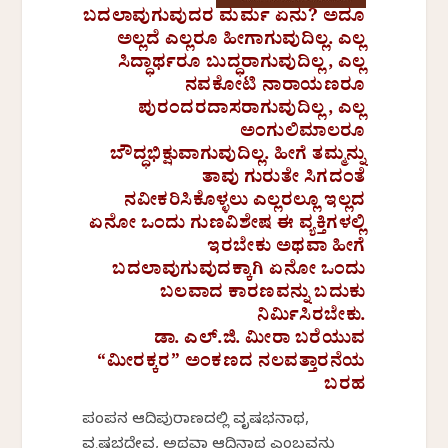
ಬದಲಾವುಗುವುದರ ಮರ್ಮ ಏನು? ಅದೂ
ಅಲ್ಲದೆ ಎಲ್ಲರೂ ಹೀಗಾಗುವುದಿಲ್ಲ. ಎಲ್ಲ
ಸಿದ್ಧಾರ್ಥರೂ ಬುದ್ಧರಾಗುವುದಿಲ್ಲ, ಎಲ್ಲ
ನವಕೋಟಿ ನಾರಾಯಣರೂ
ಪುರಂದರದಾಸರಾಗುವುದಿಲ್ಲ, ಎಲ್ಲ
ಅಂಗುಲಿಮಾಲರೂ
ಬೌದ್ಧಭಿಕ್ಷುವಾಗುವುದಿಲ್ಲ. ಹೀಗೆ ತಮ್ಮನ್ನು
ತಾವು ಗುರುತೇ ಸಿಗದಂತೆ
ನವೀಕರಿಸಿಕೊಳ್ಳಲು ಎಲ್ಲರಲ್ಲೂ ಇಲ್ಲದ
ಏನೋ ಒಂದು ಗುಣವಿಶೇಷ ಈ ವ್ಯಕ್ತಿಗಳಲ್ಲಿ
ಇರಬೇಕು ಅಥವಾ ಹೀಗೆ
ಬದಲಾವುಗುವುದಕ್ಕಾಗಿ ಏನೋ ಒಂದು
ಬಲವಾದ ಕಾರಣವನ್ನು ಬದುಕು
ನಿರ್ಮಿಸಿರಬೇಕು.
ಡಾ.
ಎಲ್.
ಜಿ.
ಮೀರಾ
ಬರೆಯುವ
“
ಮೀರಕ್ಕರ”
ಅಂಕಣದ
ನಲವತ್ತಾರನೆಯ
ಬರಹ
ಪಂಪನ ಆದಿಪುರಾಣದಲ್ಲಿ ವೃಷಭನಾಥ,
ವೃಷಭದೇವ, ಅಥವಾ ಆದಿನಾಥ ಎಂಬವನು