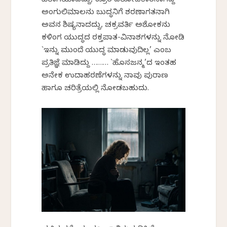
ವಿರಾಗಿಯಾದದ್ದು, ಕ್ರೂರ ದರೋಡೆಕಾರನಾಗಿದ್ದ
ಅಂಗುಲಿಮಾಲನು ಬುದ್ಧನಿಗೆ ಶರಣಾಗತನಾಗಿ
ಅವನ ಶಿಷ್ಯನಾದದ್ದು, ಚಕ್ರವರ್ತಿ ಅಶೋಕನು
ಕಳಿಂಗ ಯುದ್ಧದ ರಕ್ತಪಾತ-ವಿನಾಶಗಳನ್ನು ನೋಡಿ
`ಇನ್ನು ಮುಂದೆ ಯುದ್ಧ ಮಾಡುವುದಿಲ್ಲ’ ಎಂಬ
ಪ್ರತಿಜ್ಞೆ ಮಾಡಿದ್ದು ……… `ಹೊಸಜನ್ಮ’ದ ಇಂತಹ
ಅನೇಕ ಉದಾಹರಣೆಗಳನ್ನು ನಾವು ಪುರಾಣ
ಹಾಗೂ ಚರಿತ್ರೆಯಲ್ಲಿ ನೋಡಬಹುದು.