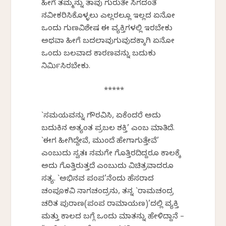
ಹೀಗೆ ತಮ್ಮನ್ನು ತಾವು ಗುರುತೇ ಸಿಗದಂತೆ
ನವೀಕರಿಸಿಕೊಳ್ಳಲು ಎಲ್ಲರಲ್ಲೂ ಇಲ್ಲದ ಏನೋ
ಒಂದು ಗುಣವಿಶೇಷ ಈ ವ್ಯಕ್ತಿಗಳಲ್ಲಿ ಇರಬೇಕು
ಅಥವಾ ಹೀಗೆ ಬದಲಾವುಗುವುದಕ್ಕಾಗಿ ಏನೋ
ಒಂದು ಬಲವಾದ ಕಾರಣವನ್ನು ಬದುಕು
ನಿರ್ಮಿಸಿರಬೇಕು.
*****
`ಸಮಯವನ್ನು ಗೌರವಿಸಿ, ಏಕೆಂದರೆ ಅದು
ಬದುಕಿನ ಅತ್ಯಂತ ಪ್ರಬಲ ಶಕ್ತಿ’ ಎಂಬ ಮಾತಿದೆ.
`ಈಗ ಹೀಗಿದ್ದೇವೆ, ಮುಂದೆ ಹೇಗಾಗುತ್ತೇವೆ’
ಎಂಬುದು ಸ್ವತಃ ನಮಗೇ ಗೊತ್ತಿರದಿದ್ದರೂ ಕಾಲಕ್ಕೆ
ಅದು ಗೊತ್ತಿರುತ್ತದೆ ಎಂಬುದು ವಿಚಿತ್ರವಾದರೂ
ಸತ್ಯ. `ಅಭಿನವ ಪಂಪ’ನೆಂದು ಹೆಸರಾದ
ಚಂಪೂಕವಿ ನಾಗಚಂದ್ರನು, ತನ್ನ `ರಾಮಚಂದ್ರ
ಚರಿತ ಪುರಾಣ(ಪಂಪ ರಾಮಾಯಣ)’ದಲ್ಲಿ ವ್ಯಕ್ತಿ
ಮತ್ತು ಕಾಲದ ಬಗ್ಗೆ ಒಂದು ಮಾತನ್ನು ಹೇಳಿದ್ದಾನೆ –