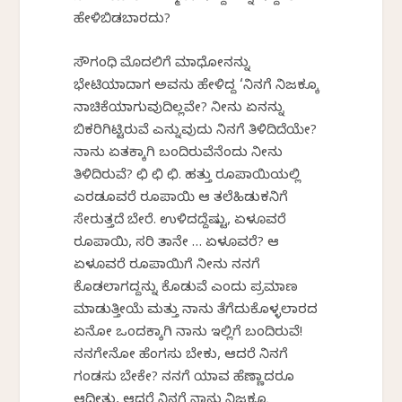
ಹೇಳಿಬಿಡಬಾರದು?
ಸೌಗಂಧಿ ಮೊದಲಿಗೆ ಮಾಧೋನನ್ನು
ಭೇಟಿಯಾದಾಗ ಅವನು ಹೇಳಿದ್ದ ‘ನಿನಗೆ ನಿಜಕ್ಕೂ
ನಾಚಿಕೆಯಾಗುವುದಿಲ್ಲವೇ? ನೀನು ಏನನ್ನು
ಬಿಕರಿಗಿಟ್ಟಿರುವೆ ಎನ್ನುವುದು ನಿನಗೆ ತಿಳಿದಿದೆಯೇ?
ನಾನು ಏತಕ್ಕಾಗಿ ಬಂದಿರುವೆನೆಂದು ನೀನು
ತಿಳಿದಿರುವೆ? ಛಿ ಛಿ ಛಿ. ಹತ್ತು ರೂಪಾಯಿಯಲ್ಲಿ
ಎರಡೂವರೆ ರೂಪಾಯಿ ಆ ತಲೆಹಿಡುಕನಿಗೆ
ಸೇರುತ್ತದೆ ಬೇರೆ. ಉಳಿದದ್ದೆಷ್ಟು, ಏಳೂವರೆ
ರೂಪಾಯಿ, ಸರಿ ತಾನೇ … ಏಳೂವರೆ? ಆ
ಏಳೂವರೆ ರೂಪಾಯಿಗೆ ನೀನು ನನಗೆ
ಕೊಡಲಾಗದ್ದನ್ನು ಕೊಡುವೆ ಎಂದು ಪ್ರಮಾಣ
ಮಾಡುತ್ತೀಯೆ ಮತ್ತು ನಾನು ತೆಗೆದುಕೊಳ್ಳಲಾರದ
ಏನೋ ಒಂದಕ್ಕಾಗಿ ನಾನು ಇಲ್ಲಿಗೆ ಬಂದಿರುವೆ!
ನನಗೇನೋ ಹೆಂಗಸು ಬೇಕು, ಆದರೆ ನಿನಗೆ
ಗಂಡಸು ಬೇಕೇ? ನನಗೆ ಯಾವ ಹೆಣ್ಣಾದರೂ
ಆದೀತು, ಆದರೆ ನಿನಗೆ ನಾನು ನಿಜಕ್ಕೂ