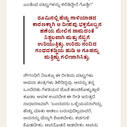
ಎಂತೆಂಥ ಪಟ್ಟುಗಳನ್ನು ಕಲಿತಿದ್ದೇನೆ ಗೊತ್ತೇ?’
ರೂಮಿನಲ್ಲಿ ಹೆಚ್ಚು ಗಾಳಿಯಾಡದ
ಕಾರಣಕ್ಕಾಗಿ ಆ ದೀಪವು ಭಕ್ತನೊಬ್ಬನ
ಹಣೆಯ ಮೇಲಿನ ನಾಮದಂತೆ
ನಿಶ್ಚಲವಾಗಿ ಮತ್ತು ನೆಟ್ಟಗೆ
ಉರಿಯುತ್ತಿತ್ತು. ಉರಿದು ನಂದಿದ
ಗಂಧದಕಡ್ಡಿಯ ಹುಡಿ ಆ ಗೂಡನ್ನು
ಮತ್ತಿಷ್ಟು ಗಲೀಜಾಗಿಸಿತ್ತು.
ಸೌಗಂಧಿಗೆ ನಿಜಕ್ಕೂ ಈ ರೀತಿಯ ಪಟ್ಟುಗಳು
ಅಥವಾ ತಂತ್ರಗಳು ತಿಳಿದಿದ್ದವು. ಅದನ್ನು ತನ್ನ
ಒಂದೆರಡು ಗೆಳತಿಯರ ಜೊತೆ ಹಂಚಿಕೊಳ್ಳುತ್ತಾಳೆ
ಕೂಡಾ. ಅವಳ ಉಪದೇಶ ಈ ರೀತಿ ಇರುತ್ತದೆ
ಸಾಧಾರಣವಾಗಿ. ‘ಬಂದವನು ಒಳ್ಳೆಯವನಾಗಿದ್ದು,
ಹೆಚ್ಚು ಮಾತು ಆಡಲು ಬರುವುದಿಲ್ಲವಾದರೆ,
ಅವನನ್ನು ಚೆನ್ನಾಗಿ ಕೆಣಕಬೇಕು, ಕಚಗುಳಿ
ಕೊಡಬೇಕು, ಅವನೊಡನೆ ಆಡಬೇಕು. ಅವನು