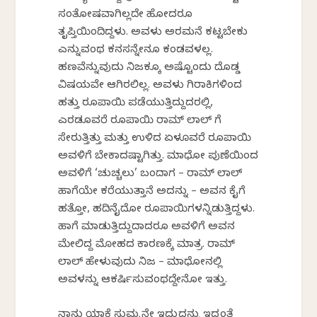
ಸಂತೋಷವಾಗಿಲ್ಲದೇ ಹೋದರೂ
ತೃಪ್ತಿಯಿಂದಿದ್ದಳು. ಅವಳು ಅರಮನೆ ಕಟ್ಟಬೇಕು
ಎನ್ನುವಂಥ ಕನಸನ್ನೇನೂ ಕಂಡವಳಲ್ಲ.
ಹಣವೆನ್ನುವುದು ನಿಜಕ್ಕೂ ಅಷ್ಟೊಂದು ದೊಡ್ಡ
ವಿಷಯವೇ ಆಗಿರಲಿಲ್ಲ. ಅವಳು ಗಿರಾಕಿಗಳಿಂದ
ಹತ್ತು ರೂಪಾಯಿ ಪಡೆಯುತ್ತಿದ್ದುದರಲ್ಲಿ,
ಎರಡೂವರೆ ರೂಪಾಯಿ ರಾಮ್ ಲಾಲ್ ಗೆ
ಸೇರುತ್ತಿತ್ತು ಮತ್ತು ಉಳಿದ ಏಳೂವರೆ ರೂಪಾಯಿ
ಅವಳಿಗೆ ಬೇಕಾದಷ್ಟಾಗಿತ್ತು. ಮಾಧೋ ಪುಣೆಯಿಂದ
ಅವಳಿಗೆ ‘ಚುಚ್ಚಲು’ ಬಂದಾಗ – ರಾಮ್ ಲಾಲ್
ಹಾಗೆಯೇ ಕರೆಯುತ್ತಾನೆ ಅದನ್ನು – ಅವನ ಕೈಗೆ
ಹತ್ತೋ, ಹದಿನೈದೋ ರೂಪಾಯಿಗಳನ್ನಿಡುತ್ತಿದ್ದಳು.
ಹಾಗೆ ಮಾಡುತ್ತಿದ್ದುದಾದರೂ ಅವಳಿಗೆ ಅವನ
ಮೇಲಿದ್ದ ಮೋಹದ ಕಾರಣಕ್ಕೆ ಮಾತ್ರ. ರಾಮ್
ಲಾಲ್ ಹೇಳುವುದು ನಿಜ – ಮಾಧೋನಲ್ಲಿ
ಅವಳನ್ನು ಆಕರ್ಷಿಸುವಂಥದ್ದೇನೋ ಇತ್ತು.
ನಾನು ಯಾಕೆ ಸುಮ್ಮನೇ ಇದ್ದುದನ್ನು ಇದ್ದಂತೆ