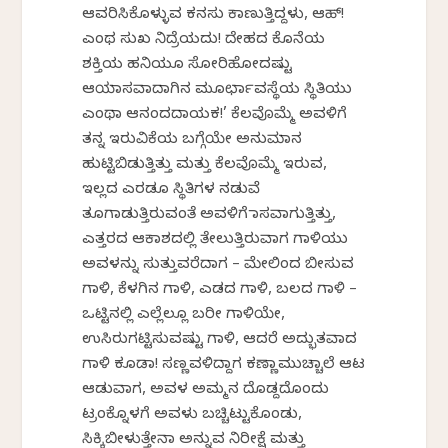
ಆವರಿಸಿಕೊಳ್ಳುವ ಕನಸು ಕಾಣುತ್ತಿದ್ದಳು, ಆಹ್!
ಎಂಥ ಸುಖ ನಿದ್ರೆಯದು! ದೇಹದ ಕೊನೆಯ
ಶಕ್ತಿಯ ಹನಿಯೂ ಸೋರಿಹೋದಷ್ಟು
ಆಯಾಸವಾದಾಗಿನ ಮೂರ್ಛಾವಸ್ಥೆಯ ಸ್ಥಿತಿಯು
ಎಂಥಾ ಆನಂದದಾಯಕ!’ ಕೆಲವೊಮ್ಮೆ ಅವಳಿಗೆ
ತನ್ನ ಇರುವಿಕೆಯ ಬಗ್ಗೆಯೇ ಅನುಮಾನ
ಹುಟ್ಟಿಬಿಡುತ್ತಿತ್ತು ಮತ್ತು ಕೆಲವೊಮ್ಮೆ ಇರುವ,
ಇಲ್ಲದ ಎರಡೂ ಸ್ಥಿತಿಗಳ ನಡುವೆ
ತೂಗಾಡುತ್ತಿರುವಂತೆ ಅವಳಿಗೆ ಭಾಸವಾಗುತ್ತಿತ್ತು,
ಎತ್ತರದ ಆಕಾಶದಲ್ಲಿ ತೇಲುತ್ತಿರುವಾಗ ಗಾಳಿಯು
ಅವಳನ್ನು ಸುತ್ತುವರೆದಾಗ – ಮೇಲಿಂದ ಬೀಸುವ
ಗಾಳಿ, ಕೆಳಗಿನ ಗಾಳಿ, ಎಡದ ಗಾಳಿ, ಬಲದ ಗಾಳಿ –
ಒಟ್ಟಿನಲ್ಲಿ ಎಲ್ಲೆಲ್ಲೂ ಬರೀ ಗಾಳಿಯೇ,
ಉಸಿರುಗಟ್ಟಿಸುವಷ್ಟು ಗಾಳಿ, ಆದರೆ ಅದ್ಭುತವಾದ
ಗಾಳಿ ಕೂಡಾ! ಸಣ್ಣವಳಿದ್ದಾಗ ಕಣ್ಣಾಮುಚ್ಚಾಲೆ ಆಟ
ಆಡುವಾಗ, ಅವಳ ಅಮ್ಮನ ದೊಡ್ದದೊಂದು
ಟ್ರಂಕ್ನೊಳಗೆ ಅವಳು ಬಚ್ಚಿಟ್ಟುಕೊಂಡು,
ಸಿಕ್ಕಿಬೀಳುತ್ತೇನಾ ಅನ್ನುವ ನಿರೀಕ್ಷೆ ಮತ್ತು