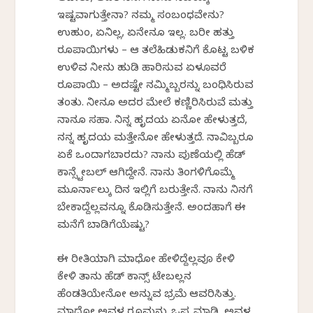
ಇಷ್ಟವಾಗುತ್ತೇನಾ? ನಮ್ಮ ಸಂಬಂಧವೇನು?
ಉಹುಂ, ಏನಿಲ್ಲ, ಏನೇನೂ ಇಲ್ಲ. ಬರೀ ಹತ್ತು
ರೂಪಾಯಿಗಳು – ಆ ತಲೆಹಿಡುಕನಿಗೆ ಕೊಟ್ಟ ಬಳಿಕ
ಉಳಿವ ನೀನು ಹುಡಿ ಹಾರಿಸುವ ಏಳೂವರೆ
ರೂಪಾಯಿ – ಅದಷ್ಟೇ ನಮ್ಮಿಬ್ಬರನ್ನು ಬಂಧಿಸಿರುವ
ತಂತು. ನೀನೂ ಅದರ ಮೇಲೆ ಕಣ್ಣಿರಿಸಿರುವೆ ಮತ್ತು
ನಾನೂ ಸಹಾ. ನಿನ್ನ ಹೃದಯ ಏನೋ ಹೇಳುತ್ತದೆ,
ನನ್ನ ಹೃದಯ ಮತ್ತೇನೋ ಹೇಳುತ್ತದೆ. ನಾವಿಬ್ಬರೂ
ಏಕೆ ಒಂದಾಗಬಾರದು? ನಾನು ಪುಣೆಯಲ್ಲಿ ಹೆಡ್
ಕಾನ್ಸ್ಟೇಬಲ್ ಆಗಿದ್ದೇನೆ. ನಾನು ತಿಂಗಳಿಗೊಮ್ಮೆ
ಮೂರ್ನಾಲ್ಕು ದಿನ ಇಲ್ಲಿಗೆ ಬರುತ್ತೇನೆ. ನಾನು ನಿನಗೆ
ಬೇಕಾದ್ದೆಲ್ಲವನ್ನೂ ಕೊಡಿಸುತ್ತೇನೆ. ಅಂದಹಾಗೆ ಈ
ಮನೆಗೆ ಬಾಡಿಗೆಯೆಷ್ಟು?
ಈ ರೀತಿಯಾಗಿ ಮಾಧೋ ಹೇಳಿದ್ದೆಲ್ಲವೂ ಕೇಳಿ
ಕೇಳಿ ತಾನು ಹೆಡ್ ಕಾನ್ಸ್ ಟೇಬಲ್ಲನ
ಹೆಂಡತಿಯೇನೋ ಅನ್ನುವ ಭ್ರಮೆ ಆವರಿಸಿತ್ತು.
ಮಾಧೋ ಅವಳ ರೂಮನ್ನು ಒಪ್ಪ ಮಾಡಿ, ಅವಳ