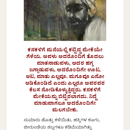
ಕನಕಳಿಗೆ ಮನೆಯಲ್ಲಿ ಕಟ್ಟಿದ್ದ ಮೇಕೆಯೇ
ಗೆಳೆಯ. ಅವಳು ಅದರೊಂದಿಗೆ ತೊದಲು
ಮಾತನಾಡುವಳು, ಅದರ ಹಗ್ಗ
ಜಗ್ಗಾಡುವಳು, ಅದರೊಂದಿಗೇ ಊಟ,
ಆಟ, ಮಾತು ಎಲ್ಲವೂ. ಮಗೂವೂ ಏನೋ
ಆಡಿಕೊಂಡಿದೆ ಎಂದು ಎಲ್ಲರೂ ಅವರವರ
ಕೆಲಸ ನೋಡಿಕೊಳ್ಳುತ್ತಿದ್ದರು. ಕನಕಳಿಗೆ
ಮೇಕೆಯನ್ನು ಬಿಟ್ಟಿರಲಾಗದು. ನಿದ್ದೆ
ಮಾಡುವಾಗಲೂ ಅದರೊಂದಿಗೇ
ಮಲಗಬೇಕು.
ಸುಮಾರು ಹೊತ್ತು ಕಳೆಯಿತು, ಹಕ್ಕಿಗಳ ಕೂಗು,
ಜೀರುಂಡೆಯ ಶಬ್ದಗಳೂ ಕಡಿಮೆಯಾಗಿತ್ತು.