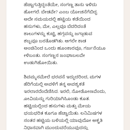
ಹೆಚ್ಚಾಗುತ್ತಿದ್ದಂತೆಯೇ, ಸಂಗಣ್ಣ ತಾನು ಇಳಿದು
ಹೋಗಲೆ. ಬೇಡವೇ? ಎಂಬ ಯೋಚನೆಗೆಬಿದ್ದ.
ಅದೇ ಸಮಯದಲ್ಲಿ ಹಟ್ಟಿಯ ಕಡೆಯಿಂದ
ಹಸುಗಳು, ಮೇಕೆ, ಎಲ್ಲವೂ ಬೆದರಿದಂತೆ
ಕಾಲುಗಳನ್ನು ಕುಟ್ಟಿ, ಹಗ್ಗವನ್ನು ಜಗ್ಗಾಡುವ
ಶಬ್ಬವೂ ಬರತೊಡಗಿತು. ಆಗಲೇ ಕಾಡ
ಅಂಚಿನಿಂದ ಒಂದು ಹೂಂಕಾರವೂ, ಗರ್ಜನೆಯೂ
ಕೇಳಿಬಂತು. ಸಂಗಣ್ಣನ ಜಂಘಾಬಲವೇ
ಉಡುಗಿಹೋಯಿತು.
ಶಿವಮ್ಮನಮೇಲೆ ಭರವಸೆ ಇದ್ದುದರಿಂದ, ಮಗಳ
ಹೆರಿಗೆಯಲ್ಲಿ ಅವಳಿಗೆ ತನ್ನ ಅವಶ್ಯಕತೆ
ಇರಲಾರದೆಂದೆಣಿಸಿದ. ಇರಲಿ, ನೋಡೋಣವೆಂದು,
ಕೋವಿಯನ್ನು ಗುರಿಯಾಗಿಸಿಕೊಂಡು ಕೂತ.
ಹಟ್ಟಿಯಲ್ಲಿಂದ ಹಸುಗಳು ಮತ್ತು ಮೇಕೆಯ
ಭಯಭರಿತ ಕೂಗೂ ಹೆಚ್ಚಾಯಿತು. ಕೆಲನಿಮಿಷಗಳ
ನಂತರ ಹಟ್ಟಿಯ ಬಳಿಯಲ್ಲಿ ಯಾವುದೋ ಆಕೃತಿ
ನಿಧಾನವಾಗಿ ಮುಂದುವರೆಯುವುದನ್ನು