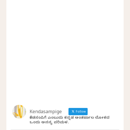
Kendasampige
Follow
ಕೆಂಡಸಂಪಿಗೆ ಎಂಬುದು ಕನ್ನಡ ಅಂತರ್ಜಾಲ ಲೋಕದ
ಒಂದು ಅನನ್ಯ ಪರಿಮಳ.