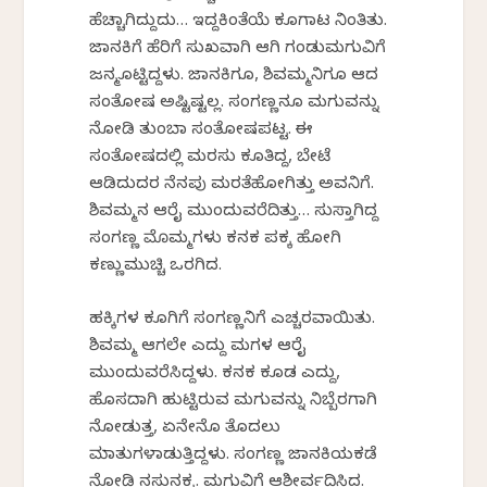
ಹೆಚ್ಚಾಗಿದ್ದುದು… ಇದ್ದಕಿಂತೆಯೆ ಕೂಗಾಟ ನಿಂತಿತು.
ಜಾನಕಿಗೆ ಹೆರಿಗೆ ಸುಖವಾಗಿ ಆಗಿ ಗಂಡುಮಗುವಿಗೆ
ಜನ್ಮಕೊಟ್ಟಿದ್ದಳು. ಜಾನಕಿಗೂ, ಶಿವಮ್ಮನಿಗೂ ಆದ
ಸಂತೋಷ ಅಷ್ಟಿಷ್ಟಲ್ಲ. ಸಂಗಣ್ಣನೂ ಮಗುವನ್ನು
ನೋಡಿ ತುಂಬಾ ಸಂತೋಷಪಟ್ಟ. ಈ
ಸಂತೋಷದಲ್ಲಿ ಮರಸು ಕೂತಿದ್ದ, ಬೇಟೆ
ಆಡಿದುದರ ನೆನಪು ಮರತೆಹೋಗಿತ್ತು ಅವನಿಗೆ.
ಶಿವಮ್ಮನ ಆರೈಕೆ ಮುಂದುವರೆದಿತ್ತು… ಸುಸ್ತಾಗಿದ್ದ
ಸಂಗಣ್ಣ ಮೊಮ್ಮಗಳು ಕನಕ ಪಕ್ಕ ಹೋಗಿ
ಕಣ್ಣುಮುಚ್ಚಿ ಒರಗಿದ.
ಹಕ್ಕಿಗಳ ಕೂಗಿಗೆ ಸಂಗಣ್ಣನಿಗೆ ಎಚ್ಚರವಾಯಿತು.
ಶಿವಮ್ಮ ಆಗಲೇ ಎದ್ದು ಮಗಳ ಆರೈಕೆ
ಮುಂದುವರೆಸಿದ್ದಳು. ಕನಕ ಕೂಡ ಎದ್ದು,
ಹೊಸದಾಗಿ ಹುಟ್ಟಿರುವ ಮಗುವನ್ನು ನಿಬ್ಬೆರಗಾಗಿ
ನೋಡುತ್ತ, ಏನೇನೊ ತೊದಲು
ಮಾತುಗಳಾಡುತ್ತಿದ್ದಳು. ಸಂಗಣ್ಣ ಜಾನಕಿಯಕಡೆ
ನೋಡಿ ನಸುನಕ್ಕ. ಮಗುವಿಗೆ ಆಶೀರ್ವದಿಸಿದ.