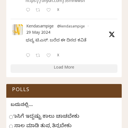
https://tinyurl.com/35mrwwsn
X
Kendasampige
@kendasampige
·
29 May 2024
ಭವ್ಯ ಟಿ.ಎಸ್. ಬರೆದ ಈ ದಿನದ ಕವಿತೆ
X
Load More
POLLS
ಬದುಕಿನಲ್ಲಿ....
ಹಾಸಿಗೆ ಇದ್ದಷ್ಟು ಕಾಲು ಚಾಚಬೇಕು
ಸಾಲ ಮಾಡಿ ತುಪ್ಪ ತಿನ್ನಬೇಕು