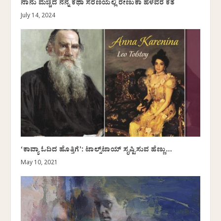
ನಾನು ಮೆಚ್ಚಿದ ನನ್ನ ಕಥಾ ಸರಣಿಯಲ್ಲಿ ರೇಣುಕಾ ಹೆಳವರ ಕತೆ
July 14, 2024
‘ಕಾವ್ಯಾ ಓದಿದ ಹೊತ್ತಿಗೆʼ: ಟಾಲ್ಸ್‌ಟಾಯ್ ಸೃಷ್ಟಿಸುವ ಹೆಣ್ಣು…
May 10, 2021