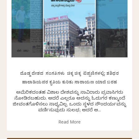
ದೊಡ್ಡ ದೇಶದ ಸಂಗತಿಗಳು ಚಿಕ್ಕ ಚಿಕ್ಕ ಟಿಪ್ಪಣಿಗಳಲ್ಲಿ: ಶಶಿಧರ
ಹಾಲಾಡಿಯವರ ಕೃತಿಯ ಕುರಿತು ನಾರಾಯಣ ಯಾಜಿ ಬರಹ
ಅಮೆರಿಕದಂತಹ ವಿಶಾಲ ದೇಶವನ್ನು ಸಾವಿರಾರು ಪ್ರವಾಸಿಗರು
ನೋಡಿರಬಹುದು. ಆದರೆ ಎಲ್ಲರೂ ಅದನ್ನು ಓದುಗರ ಕಣ್ಮುಂದೆ
ಜೀವಂತಗೊಳಿಸಲು ಸಾಧ್ಯವಿಲ್ಲ. ಒಂದು ಸ್ಥಳದ ಸೌಂದರ್ಯವನ್ನು
ವರ್ಣಿಸುವುದು ಸುಲಭ; ಆದರೆ ಆ...
Read More