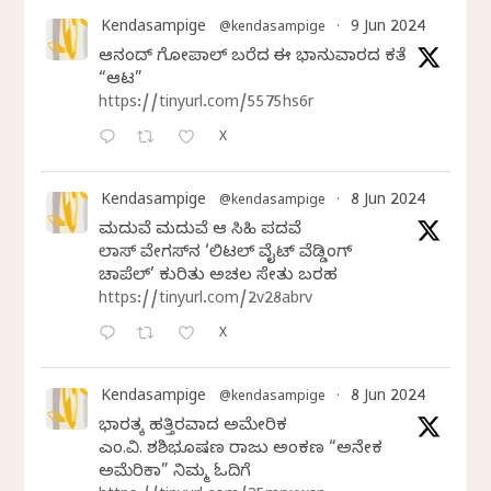
Kendasampige
9 Jun 2024
@kendasampige
·
ಆನಂದ್‌ ಗೋಪಾಲ್‌ ಬರೆದ ಈ ಭಾನುವಾರದ ಕತೆ
“ಆಟ”
https://tinyurl.com/5575hs6r
X
Kendasampige
8 Jun 2024
@kendasampige
·
ಮದುವೆ ಮದುವೆ ಆ ಸಿಹಿ ಪದವೆ
ಲಾಸ್‌ ವೇಗಸ್‌ನ ‘ಲಿಟಲ್ ವೈಟ್ ವೆಡ್ಡಿಂಗ್
ಚಾಪೆಲ್’ ಕುರಿತು ಅಚಲ ಸೇತು ಬರಹ
https://tinyurl.com/2v28abrv
X
Kendasampige
8 Jun 2024
@kendasampige
·
ಭಾರತಕ್ಕೆ ಹತ್ತಿರವಾದ ಅಮೇರಿಕ
ಎಂ.ವಿ. ಶಶಿಭೂಷಣ ರಾಜು ಅಂಕಣ “ಅನೇಕ
ಅಮೆರಿಕಾ” ನಿಮ್ಮ ಓದಿಗೆ