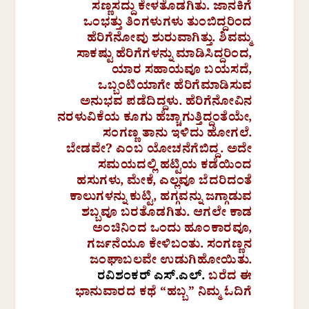
ಸಣ್ಣಸದ್ದು ಕೇಳತೊಡಗಿತು. ಜಾನಕಿಗೆ
ಒಂಭತ್ತು ತಿಂಗಳುಗಳು ತುಂಬಿದ್ದರಿಂದ
ಹೆರಿಗೆನೋವು ಶುರುವಾಗಿತ್ತು. ಶಿವಮ್ಮ
ಸಾಕಷ್ಟು ಹೆರಿಗೆಗಳನ್ನು ಮಾಡಿಸಿದ್ದರಿಂದ,
ಯಾರ ಸಹಾಯವೂ ಬಯಸದೆ,
ಒಬ್ಬಂಟಿಯಾಗೇ ಹೆರಿಗೆಮಾಡಿಸುವ
ಅನುಭವ ಪಡೆದಿದ್ದಳು. ಹೆರಿಗೆನೋವಿನ
ನರಳುವಿಕೆಯ ಕೂಗು ಹೆಚ್ಚಾಗುತ್ತಿದ್ದಂತೆಯೇ,
ಸಂಗಣ್ಣ ತಾನು ಇಳಿದು ಹೋಗಲೆ.
ಬೇಡವೇ? ಎಂಬ ಯೋಚನೆಗೆಬಿದ್ದ. ಅದೇ
ಸಮಯದಲ್ಲಿ ಹಟ್ಟಿಯ ಕಡೆಯಿಂದ
ಹಸುಗಳು, ಮೇಕೆ, ಎಲ್ಲವೂ ಬೆದರಿದಂತೆ
ಕಾಲುಗಳನ್ನು ಕುಟ್ಟಿ, ಹಗ್ಗವನ್ನು ಜಗ್ಗಾಡುವ
ಶಬ್ಬವೂ ಬರತೊಡಗಿತು. ಆಗಲೇ ಕಾಡ
ಅಂಚಿನಿಂದ ಒಂದು ಹೂಂಕಾರವೂ,
ಗರ್ಜನೆಯೂ ಕೇಳಿಬಂತು. ಸಂಗಣ್ಣನ
ಜಂಘಾಬಲವೇ ಉಡುಗಿಹೋಯಿತು.
ರವಿಶಂಕರ್ ಎಸ್‌.ಎಲ್.‌
ಬರೆದ ಈ
ಭಾನುವಾರದ ಕಥೆ “ಹಬ್ಬ” ನಿಮ್ಮ ಓದಿಗೆ