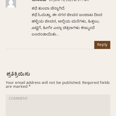
ಆನಂದ್
on June 18, 2023 at 9:11 am
ಕಥೆ ತುಂಬಾ ಚೆನ್ನಾಗಿದೆ.
ಕಥೆ ಓದುತ್ತಾ, ಈ ನಗರ ಜೀವನ ಜಂಜಾಟ ದಿಂದ
ಹಳ್ಳಿಯ ಜೀವನ, ಅಲ್ಲಿಯ ಮನೆಗಳು, ಹಿತ್ತಲು,
ಕೊಟ್ಟಿಗೆ, ಹೀಗೇ ಎಲ್ಲಾ ಚಿತ್ರಣಗಳು ಕಣ್ಮುಂದೆ
ಬಂದಂತಾಯಿತು…
Reply
Your email address will not be published.
Required fields
are marked
*