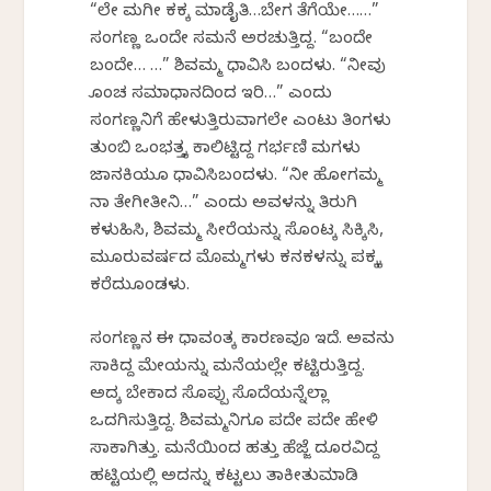
“ಲೇ ಮಗೀ ಕಕ್ಕ ಮಾಡೈತಿ…ಬೇಗ ತೆಗೆಯೇ……”
ಸಂಗಣ್ಣ ಒಂದೇ ಸಮನೆ ಅರಚುತ್ತಿದ್ದ. “ಬಂದೇ
ಬಂದೇ… …” ಶಿವಮ್ಮ ಧಾವಿಸಿ ಬಂದಳು. “ನೀವು
ಕೊಂಚ ಸಮಾಧಾನದಿಂದ ಇರಿ…” ಎಂದು
ಸಂಗಣ್ಣನಿಗೆ ಹೇಳುತ್ತಿರುವಾಗಲೇ ಎಂಟು ತಿಂಗಳು
ತುಂಬಿ ಒಂಭತ್ತಕ್ಕೆ ಕಾಲಿಟ್ಟಿದ್ದ ಗರ್ಭಣಿ ಮಗಳು
ಜಾನಕಿಯೂ ಧಾವಿಸಿಬಂದಳು. “ನೀ ಹೋಗಮ್ಮ
ನಾ ತೇಗೀತೀನಿ…” ಎಂದು ಅವಳನ್ನು ತಿರುಗಿ
ಕಳುಹಿಸಿ, ಶಿವಮ್ಮ ಸೀರೆಯನ್ನು ಸೊಂಟಕ್ಕೆ ಸಿಕ್ಕಿಸಿ,
ಮೂರುವರ್ಷದ ಮೊಮ್ಮಗಳು ಕನಕಳನ್ನು ಪಕ್ಕಕ್ಕೆ
ಕರೆದುಕೊಂಡಳು.
ಸಂಗಣ್ಣನ ಈ ಧಾವಂತಕ್ಕೆ ಕಾರಣವೂ ಇದೆ. ಅವನು
ಸಾಕಿದ್ದ ಮೇಕೆಯನ್ನು ಮನೆಯಲ್ಲೇ ಕಟ್ಟಿರುತ್ತಿದ್ದ.
ಅದಕ್ಕೆ ಬೇಕಾದ ಸೊಪ್ಪು ಸೊದೆಯನ್ನೆಲ್ಲಾ
ಒದಗಿಸುತ್ತಿದ್ದ. ಶಿವಮ್ಮನಿಗೂ ಪದೇ ಪದೇ ಹೇಳಿ
ಸಾಕಾಗಿತ್ತು. ಮನೆಯಿಂದ ಹತ್ತು ಹೆಜ್ಜೆ ದೂರವಿದ್ದ
ಹಟ್ಟಿಯಲ್ಲಿ ಅದನ್ನು ಕಟ್ಟಲು ತಾಕೀತುಮಾಡಿ