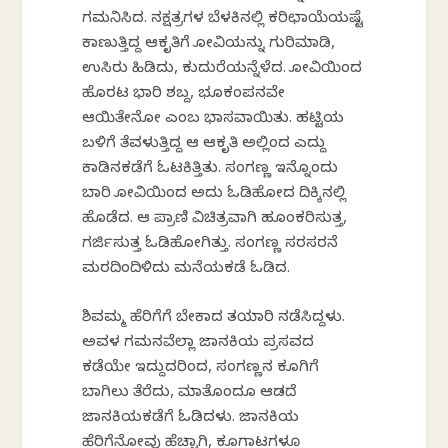
ಗಮನಿಸಿದ. ನಕ್ಷತ್ರಗಳ ಬೆಳಕಿನಲ್ಲಿ ಕರಿಛಾಯೆಯಷ್ಟೆ
ಕಾಣುತ್ತಿದ್ದ ಆಕೃತಿಗೆ ಕೋವಿಯನ್ನು ಗುರಿಮಾಡಿ,
ಉಸಿರು ಹಿಡಿದು, ಕುದುರೆಯನ್ನೆಳೆದ. ಕೋವಿಯಿಂದ
ಹೊರಟ ಭಾರಿ ಶಬ್ದ, ಭೂಕಂಪನವೇ
ಆಯಿತೇನೋ ಎಂಬ ಭಾಸವಾಯಿತು. ಹಟ್ಟಿಯ
ಬಳಿಗೆ ತೆವಳುತ್ತಿದ್ದ ಆ ಆಕೃತಿ ಅಲ್ಲಿಂದ ಎದ್ದು
ಕಾಡಿನಕಡೆಗೆ ಓಟಕಿತ್ತಿತು. ಸಂಗಣ್ಣ ಇನ್ನೊಂದು
ಬಾರಿ ಕೋವಿಯಿಂದ ಅದು ಓಡಿಹೋದ ದಿಕ್ಕಿನಲ್ಲಿ
ಹೊಡೆದ. ಆ ಪ್ರಾಣಿ ವಿಚಿತ್ರವಾಗಿ ಹೂಂಕರಿಸುತ್ತ,
ಗರ್ಜಿಸುತ್ತ ಓಡಿಹೋಗಿತ್ತು. ಸಂಗಣ್ಣ ಸರಸರನೆ
ಮರದಿಂದಿಳಿದು ಮನೆಯಕಡೆ ಓಡಿದ.
ಶಿವಮ್ಮ ಹೆರಿಗೆಗೆ ಬೇಕಾದ ತಯಾರಿ ನಡೆಸಿದ್ದಳು.
ಅವಳ ಗಮನವೆಲ್ಲಾ ಜಾನಕಿಯ ಪ್ರಸವದ
ಕಡೆಯೇ ಇದ್ದುದರಿಂದ, ಸಂಗಣ್ಣನ ಕೂಗಿಗೆ
ಬಾಗಿಲು ತೆರೆದು, ಮಾತೊಂದೂ ಆಡದೆ
ಜಾನಕಿಯಕಡೆಗೆ ಓಡಿದಳು. ಜಾನಕಿಯ
ಹೆರಿಗೆನೋವು ಹೆಚ್ಚಾಗಿ, ಕೂಗಾಟಗಳೂ