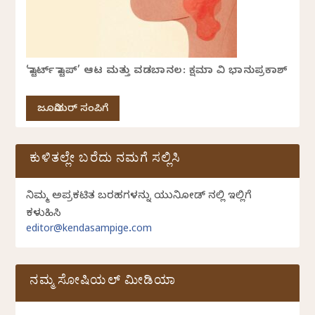
‘ಸ್ಟಾರ್ಟ್ ಸ್ಟಾಪ್’ ಆಟ ಮತ್ತು ವಡಬಾನಲ: ಕ್ಷಮಾ ವಿ ಭಾನುಪ್ರಕಾಶ್
ಜೂನಿಯರ್ ಸಂಪಿಗೆ
ಕುಳಿತಲ್ಲೇ ಬರೆದು ನಮಗೆ ಸಲ್ಲಿಸಿ
ನಿಮ್ಮ ಅಪ್ರಕಟಿತ ಬರಹಗಳನ್ನು ಯುನಿಕೋಡ್ ನಲ್ಲಿ ಇಲ್ಲಿಗೆ
ಕಳುಹಿಸಿ
editor@kendasampige.com
ನಮ್ಮ ಸೋಷಿಯಲ್‌ ಮೀಡಿಯಾ