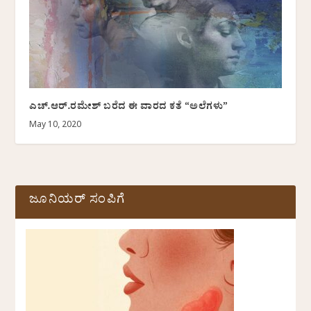
ಎಚ್.ಆರ್.ರಮೇಶ್ ಬರೆದ ಈ ವಾರದ ಕತೆ “ಅಲೆಗಳು”
May 10, 2020
ಜೂನಿಯರ್ ಸಂಪಿಗೆ