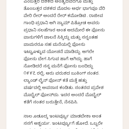
ಎಂಬತ್ತರ ದಶಕದ ಅಂತ್ಯದವರೆಗೂ ಮತ್ತು
ತೊಂಬತ್ತರ ದಶಕದ ಮೊದಲ ಅರ್ಧ ಭಾಗವೂ ವೆರಿ
ವೇರಿ ರೇರ್ ಅಂದರೆ ರೇರ್ ಕಮೋಡಿಟಿ . ರಾಜೀವ
ಗಾಂಧಿ ಪ್ರಧಾನಿ ಆಗಿ ಸ್ಯಾಮ್ ಪಿತ್ರೋಡ ಅವರು
ಪ್ರಧಾನಿ ಸಲಹೆಗಾರ ಅಂತ ಆದಮೇಲೆ ಈ ಫೋನು
ಪಾನುಗಳಿಗೆ ಚಾಲನೆ ಸಿಕ್ಕಿದ್ದು ಮತ್ತು ನನ್ನಂತಹ
ಪಾಮರರೂ ಸಹ ಮನೆಯಲ್ಲಿ ಫೋನು
ಇಟ್ಟುಕೊಳ್ಳುವ ಯೋಚನೆ ಮಾಡಿದ್ದು. ಆಗಲೇ
ಫೋನು ಬೇಗ ಸಿಗುವ ಹಾಗೆ ಆಗಿದ್ದು. ಹಾಗೆ
ನೋಡಿದರೆ ನನ್ನ ಮನೆಗೆ ಫೋನು ಬಂದಿದ್ದು
೧೯೯೭ ರಲ್ಲಿ, ಆರು ವರುಶದ ಬುಕಿಂಗ್ ನಂತರ.
ಲ್ಯಾಂಡ್ ಲೈನ್ ಫೋನ್‌ ಕತೆ ಮತ್ತೆ ಹತ್ತು
ವರ್ಷದಲ್ಲಿ ಅವಸಾನ ಕಂಡಿತು. ನಂತರದ ಪ್ರವೇಶ
ಮೊಬೈಲ್ ಫೋನ್‌ದು. ಇದರ ಅಂದರೆ ಮೊಬೈಲ್
ಕತೆಗೆ ನಂತರ ಬರುತ್ತೇನೆ, ನೆನಪಿಸಿ.
ಸಾಲ ಕೊಡೂದಕ್ಕೆ ಇಂಟರ್ವ್ಯೂ ಮಾಡಬೇಕಾ ಅಂತ
ನನಗೆ ಆಶ್ಚರ್ಯ. ಇಂಟರ್ವ್ಯೂಗೆ ಹೋದೆ. ಒಬ್ಬರೇ