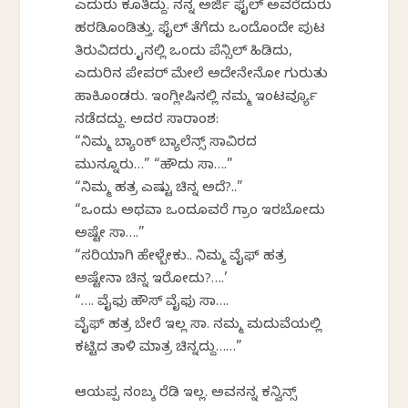
ಎದುರು ಕೂತಿದ್ದು. ನನ್ನ ಅರ್ಜಿ ಫೈಲ್ ಅವರೆದುರು
ಹರಡಿಕೊಂಡಿತ್ತು. ಫೈಲ್ ತೆಗೆದು ಒಂದೊಂದೇ ಪುಟ
ತಿರುವಿದರು. ಕೈನಲ್ಲಿ ಒಂದು ಪೆನ್ಸಿಲ್ ಹಿಡಿದು,
ಎದುರಿನ ಪೇಪರ್ ಮೇಲೆ ಅದೇನೇನೋ ಗುರುತು
ಹಾಕಿಕೊಂಡರು. ಇಂಗ್ಲೀಷಿನಲ್ಲಿ ನಮ್ಮ ಇಂಟರ್ವ್ಯೂ
ನಡೆದದ್ದು. ಅದರ ಸಾರಾಂಶ:
“ನಿಮ್ಮ ಬ್ಯಾಂಕ್ ಬ್ಯಾಲೆನ್ಸ್ ಸಾವಿರದ
ಮುನ್ನೂರು…” “ಹೌದು ಸಾ….”
“ನಿಮ್ಮ ಹತ್ರ ಎಷ್ಟು ಚಿನ್ನ ಅದೆ?..”
“ಒಂದು ಅಥವಾ ಒಂದೂವರೆ ಗ್ರಾಂ ಇರಬೋದು
ಅಷ್ಟೇ ಸಾ….”
“ಸರಿಯಾಗಿ ಹೇಳ್ಬೇಕು.. ನಿಮ್ಮ ವೈಫ್ ಹತ್ರ
ಅಷ್ಟೇನಾ ಚಿನ್ನ ಇರೋದು?….’
“…. ವೈಫು ಹೌಸ್ ವೈಫು ಸಾ….
ವೈಫ್ ಹತ್ರ ಬೇರೆ ಇಲ್ಲ ಸಾ. ನಮ್ಮ ಮದುವೆಯಲ್ಲಿ
ಕಟ್ಟಿದ ತಾಳಿ ಮಾತ್ರ ಚಿನ್ನದ್ದು……”
ಆಯಪ್ಪ ನಂಬಕ್ಕೆ ರೆಡಿ ಇಲ್ಲ. ಅವನನ್ನ ಕನ್ವಿನ್ಸ್