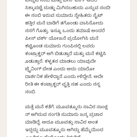
ಎನ್ನುವ ನಂಬಿಕೆ ಮತ್ತು ಪೀಸ್ ವರ್ಕ್ ಆದರೆ
ಸಿಕ್ಕಾಪಟ್ಟೆ ದುಡ್ಡು ಮಿಗಿಸಬಹುದು ಎನ್ನುವ ನಂಬಿಕೆ!
ಈ ನಂಬಿಕೆ ಇರುವ ಸುಮಾರು ಸ್ನೇಹಿತರು ಸೈಟ್
ಹತ್ತಿರ ಮನೆ ಬಾಡಿಗೆ ತಗೊಂಡು ವಾಸಿಸೋದು
ನನಗೆ ಗೊತ್ತು. ಇನ್ನೂ ಒಂದು ತಮಾಷೆ ಅಂದರೆ
ಪೀಸ್ ವರ್ಕ್ ಯೋಜನೆ ಪ್ರಯೋಗಿಸಿ ಮನೆ
ಕಟ್ಟಿಕೊಂಡ ಸುಮಾರು ಗುಂಪಿನಲ್ಲಿ ಕೆಲವರು
ಕಂಟ್ರಾಕ್ಟರ್ ಆಗಿ ಬಿಡುತ್ತಾರೆ ಮತ್ತು ಮನೆ ಕಟ್ಟಿಸಿ
ಕೊಡುತ್ತಾರೆ. ಕಳ್ಳತನ ಮಾಡಲು ಯಾವುದೇ
ಟ್ರೈನಿಂಗ್ ಬೇಡ ಎಂದು ಅದು ಯಾರೋ
ದಾರ್ಶನಿಕ ಹೇಳಿದ್ದಾನೆ ಎಂದು ಕೇಳಿದ್ದೇನೆ. ಅದೇ
ರೀತಿ ಈ ಕಂಟ್ರಾಕ್ಟರ್ ವೃತ್ತಿ ಸಹ ಎಂದು ನನ್ನ
ನಂಬಿಕೆ.
ಮತ್ತೆ ಮನೆ ಕತೆಗೆ. ಮೂವತ್ಮೂರು ಸಾವಿರ ಸಾಂಕ್ಷ
ನ್ ಆಗಿರುವ ಸಂಗತಿ ಸುಮಾರು ಜನಕ್ಕೆ ಪ್ರಚಾರ
ಮಾಡಿದ್ದೆ. ಅದೂ ಮೂವತ್ತು ಸಾವಿರ ಅಂತ
ಇದ್ದದ್ದು ಮೂವತ್ಮೂರು ಆಗಿದ್ದು ಹೆಮ್ಮೆಯಿಂದ