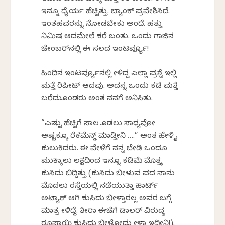
ಇನ್ನೂ ಧೈರ್ಯ ಹೆಚ್ಚಿತ್ತು. ಬ್ಯಾಂಕ್ ಪ್ರವೇಶಿಸಿದೆ.
ಇಂತಹವರನ್ನು ನೋಡಬೇಕು ಅಂದೆ. ಹತ್ತು
ನಿಮಿಷ ಆದಮೇಲೆ ಕರೆ ಬಂತು. ಒಂದು ಗಾಜಿನ
ಚೇಂಬರ್‌ನಲ್ಲಿ ಈ ಸಲದ ಇಂಟರ್ವ್ಯೂ!
ಹಿಂದಿನ ಇಂಟರ್ವ್ಯೂನಲ್ಲಿ ಕೇಳಿದ್ದ ಎಲ್ಲಾ ಪ್ರಶ್ನೆ ಇಲ್ಲಿ
ಮತ್ತೆ ರಿಪೀಟ್ ಆದವು. ಅದನ್ನ ಒಂದು ಕಡೆ ಮತ್ತೆ
ಬರೆದುಕೊಂಡರು ಅಂತ ನನಗೆ ಅನಿಸಿತು.
“ಎಷ್ಟು ಹೆಚ್ಚಿಗೆ ಸಾಲ ಕೊಡಲು ಸಾಧ್ಯವೋ
ಅಷ್ಟಕ್ಕೂ ರೆಕಮೆನ್ಡ್ ಮಾಡ್ತೀನಿ ….” ಅಂತ ಹೇಳಿ ಕೈ
ಕುಲುಕಿದರು. ಈ ವೇಳೆಗೆ ನನ್ನ ಬೇಡಿಕೆ ಒಂದೂ
ಮುಕ್ಕಾಲು ಲಕ್ಷದಿಂದ ಇನ್ನೂ ಕಡಿಮೆ ಮೊತ್ತಕ್ಕೆ
ಕುಸಿದು ಬಿದ್ದಿತ್ತು (ಕುಸಿದು ಬೀಳುವ ಪದ ನಾನು
ಮೊದಲು ರಸ್ತೆಯಲ್ಲಿ ನಡೆಯುತ್ತಾ ಹಾರ್ಟ್
ಅಟ್ಯಾಕ್ ಆಗಿ ಕುಸಿದು ಬೀಳ್ತಾರಲ್ಲ ಅವರ ಬಗ್ಗೆ
ಮಾತ್ರ ಕೇಳಿದ್ದೆ. ತೀರಾ ಈಚೆಗೆ ಡಾಲರ್ ವಿರುದ್ಧ
ರೂಪಾಯಿ ಕುಸಿದು ಬೀಳೋದು ಕೇಳ್ತಾ ಇದೀನಿ!).