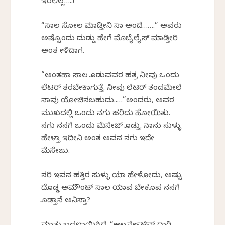
ಇರಲಿಲ್ಲ…..!
“ಸಾಲ ಸೋಲ ಮಾಡ್ತೀನಿ ಸಾ ಅಂದೆ…….” ಅವರು
ಅಷ್ಟೊಂದು ದುಡ್ಡು ಹೇಗೆ ಮೊಬೈಲೈಸ್ ಮಾಡ್ತೀರಿ
ಅಂತ ಕೇಳಿದಾಗ.
“ಅಂತಹಾ ಸಾಲ ಕೊಡುವವರ ಹತ್ರ ನೀವು ಒಂದು
ಲೆಟರ್ ತರಬೇಕಾಗುತ್ತೆ. ನೀವು ಲೆಟರ್ ತಂದಮೇಲೆ
ನಾವು ಯೋಚಿಸಬಹುದು..…”ಅಂದರು, ಅವರ
ಮುಖದಲ್ಲಿ ಒಂದು ನಗು ಹರಿದು ಹೋಯಿತು.
ನಗು ನನಗೆ ಒಂದು ಮೆಸೇಜ್ ಕೊಡ್ತು. ನಾನು ಸುಳ್ಳು
ಹೇಳ್ತಾ ಇದೀನಿ ಅಂತ ಅವನ ನಗು ಇದೇ
ಮೆಸೇಜು.
ಸರಿ ಇವನ ಹತ್ತಿರ ಸುಳ್ಳು ಯಾಕೆ ಹೇಳೋದು, ಅಷ್ಟು
ದೊಡ್ಡ ಅಮೌಂಟ್ ಸಾಲ ಯಾವ ಬೇಕೂಪ ನನಗೆ
ಕೊಡ್ತಾನೆ ಅನಿಸ್ತಾ?