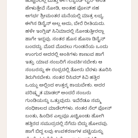
ಹುಟ್ಟಿರಲಿಲ್ಲ ಮತ್ತು ಈಗ ಲ್ಯಾಂಡ್ ಲೈನ್ ಅಂತ
ಹೇಳುತ್ತೇವೆ ನೋಡಿ, ಅಂತಹ ಫೋನ್‌ ಸಹ
ಆಗರ್ಭ ಶ್ರೀಮಂತರ ಮನೆಯಲ್ಲಿ ಮಾತ್ರ ಲಭ್ಯ.
ಈಗಿನ ಡಿಸೈನ್ ಅಲ್ಲ ಅದು, ಬೇರೆ ರೀತಿಯದು.
ಹಳೇ ಇಂಗ್ಲಿಷ್ ಸಿನಿಮಾದಲ್ಲಿ ನೋಡುತ್ತೀರಲ್ಲಾ
ಹಾಗೇ ಇದ್ದವು. ನಂತರ ಹೊಸ ಹೊಸಾ ಡಿಸೈನ್
ಬಂದದ್ದು. ಮೊದ ಮೊದಲು ಗುಂಡನೆಯ ಒಂದು
ಉಂಗುರ ಅದರಲ್ಲಿ ಅಂಕಿಗಳು ಕಾಣುವ ಹಾಗೆ
ಇತ್ತು. ಯಾವ ನಂಬರಿಗೆ ಸಂಪರ್ಕಿಸಬೇಕು ಆ
ನಂಬರನ್ನು ಈ ರಂಧ್ರದಲ್ಲಿ ತೋರು ಬೆರಳು ತೂರಿಸಿ
ತಿರುಗಿಸಬೇಕು. ನಂತರ ರಿಸಿವರ್‌ ಕಿವಿ ಹತ್ತಿರ
ಒಯ್ದು ಅಲ್ಲಿಂದ ಉತ್ತರಕ್ಕೆ ಕಾಯಬೇಕು. ಅದರ
ಪರಿಷ್ಕೃತ ಮಾಡಲ್ ಅಂದರೆ ನಂಬರು
ಗುಂಡಿಯನ್ನು ಒತ್ತುವುದು. ಇವೆರೆಡೂ ನಮ್ಮ
ಸಂಧಿಕಾಲದ ಮಾಡೆಲ್‌ಗಳು. ನಂತರ ಸೆಲ್ ಫೋನ್
ಬಂತು, ಹಿಂದಿನ ಎಲ್ಲವೂ ಕೊಚ್ಚಿಕೊಂಡು ಹೋಗಿ
ಹತ್ತಿರದ ಸಮುದ್ರದಲ್ಲಿ ನೆಗೆದು ಬಿದ್ದು ಹೋದವು.
ಹಾಗೆ ಬಿದ್ದ ಕೆಲವು ಉಪಕರಣಗಳ ಪಟ್ಟಿಯನ್ನು