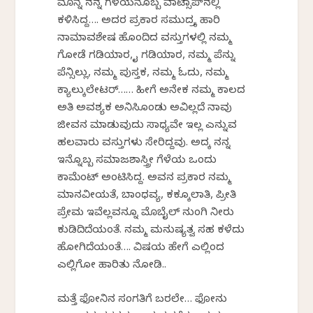
ಮೊನ್ನೆ ನನ್ನ ಗೆಳೆಯನೊಬ್ಬ ವಾಟ್ಸಾಪ್‌ನಲ್ಲಿ
ಕಳಿಸಿದ್ದ…. ಅದರ ಪ್ರಕಾರ ಸಮುದ್ರಕ್ಕೆ ಹಾರಿ
ನಾಮಾವಶೇಷ ಹೊಂದಿದ ವಸ್ತುಗಳಲ್ಲಿ ನಮ್ಮ
ಗೋಡೆ ಗಡಿಯಾರ, ಕೈ ಗಡಿಯಾರ, ನಮ್ಮ ಪೆನ್ನು
ಪೆನ್ಸಿಲ್ಲು, ನಮ್ಮ ಪುಸ್ತಕ, ನಮ್ಮ ಓದು, ನಮ್ಮ
ಕ್ಯಾಲ್ಕುಲೇಟರ್…… ಹೀಗೆ ಅನೇಕ ನಮ್ಮ ಕಾಲದ
ಅತಿ ಅವಶ್ಯಕ ಅನಿಸಿಕೊಂಡು ಅವಿಲ್ಲದೆ ನಾವು
ಜೀವನ ಮಾಡುವುದು ಸಾಧ್ಯವೇ ಇಲ್ಲ ಎನ್ನುವ
ಹಲವಾರು ವಸ್ತುಗಳು ಸೇರಿದ್ದವು. ಅದಕ್ಕೆ ನನ್ನ
ಇನ್ನೊಬ್ಬ ಸಮಾಜಶಾಸ್ತ್ರೀ ಗೆಳೆಯ ಒಂದು
ಕಾಮೆಂಟ್ ಅಂಟಿಸಿದ್ದ. ಅವನ ಪ್ರಕಾರ ನಮ್ಮ
ಮಾನವೀಯತೆ, ಬಾಂಧವ್ಯ, ಕಕ್ಕೂಲಾತಿ, ಪ್ರೀತಿ
ಪ್ರೇಮ ಇವೆಲ್ಲವನ್ನೂ ಮೊಬೈಲ್ ನುಂಗಿ ನೀರು
ಕುಡಿದಿದೆಯಂತೆ. ನಮ್ಮ ಮನುಷ್ಯತ್ವ ಸಹ ಕಳೆದು
ಹೋಗಿದೆಯಂತೆ…. ವಿಷಯ ಹೇಗೆ ಎಲ್ಲಿಂದ
ಎಲ್ಲಿಗೋ ಹಾರಿತು ನೋಡಿ..
ಮತ್ತೆ ಫೋನಿನ ಸಂಗತಿಗೆ ಬರಲೇ… ಫೋನು