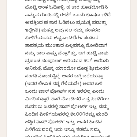
ಮೇಲೆ ಒಟ್ಟೆ ಕಿಚ್ಚು ಸಹಾ.(ಒಟ್ಟೆ ಅನ್ನೋದನ್ನ
ಹೊಟ್ಟೆ ಅಂತ ಓದಿಕೊಳ್ಳಿ. ಹ ಕಾರ ಹೊಡೆದೋಡಿಸಿ
ಎನ್ನುವ ಗುಂಪಿನಲ್ಲಿ ಈಚೆಗೆ ಒಂದು ಭಾಷಣ ಕೇಳಿದೆ.
ಅವತ್ತಿಂದ ಹ ಕಾರ ಓಡಿಸಲು ಪ್ರಯತ್ನ ಪಡುತ್ತಾ
ಇದ್ದೇನೆ!) ಮತ್ತೂ ಕೆಲವು ಸಲ ನಮ್ಮ ನಂತರದ
ಪೀಳಿಗೆಯವರು ಕಷ್ಟ ಕೋಟಲೆಗಳ ಸಂಸಾರ
ತಾಪತ್ರಯ ಮುಂತಾದ ಎಲ್ಲವನ್ನೂ ನೋಡಿದಾಗ
ನಮ್ಮ ಕಾಲ ಎಷ್ಟು ಚೆನ್ನಾಗಿತ್ತು, ಆಗ ಹುಟ್ಟಿ ನಾವು
ಪ್ರಪಂಚ ಸಂಪೂರ್ಣ ಅರಿಯುವ ಹಾಗೆ ಆಯಿತು
ಅನಿಸುತ್ತೆ. ಮೊನ್ನೆ ಯಾರದೋ ದೊಡ್ಡ ಶ್ರೀಮಂತರ
ಸಂಗತಿ ನೋಡುತ್ತಿದ್ದೆ. ಅವರ ಬಗ್ಗೆ ಬರೆಯುತ್ತಾ
(ಇದರ ಲೇಖಕ ನನ್ನ ಗೆಳೆಯನೇ) ಅವರ ಬಳಿ
ಒಂದು ಪಾಸ್ ಪೋರ್ಟ್ ಸಹ ಇರಲಿಲ್ಲ ಎಂದು
ವಿವರಿಸುತ್ತಾರೆ. ಹಾಗೆ ನೋಡಿದರೆ ನನ್ನ ಪೀಳಿಗೆಯ
ಸುಮಾರು ಜನರಲ್ಲಿ ಪಾಸ್ ಪೋರ್ಟ್ ಇಲ್ಲ, ನಮ್ಮ
ಹಿಂದಿನ ಪೀಳಿಗೆಯವರಲ್ಲಿ ಶೇ.೦೦೧ರಷ್ಟು ಮಂದಿ
ಹತ್ತಿರ ಪಾಸ್ ಪೋರ್ಟ್ ಇತ್ತು. ಅವರ ಹಿಂದಿನ
ಪಿಳಿಗೆಯವರಲ್ಲಿ ಇದು ಇನ್ನೂ ಕಡಮೆ. ನಮ್ಮ