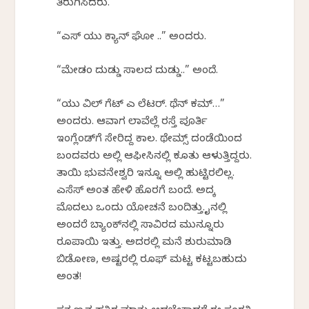
ತಿರುಗಿಸಿದರು.
“ಎಸ್ ಯು ಕ್ಯಾನ್ ಘೋ ..” ಅಂದರು.
“ಮೇಡಂ ದುಡ್ಡು ಸಾಲದ ದುಡ್ಡು..” ಅಂದೆ.
“ಯು ವಿಲ್ ಗೆಟ್ ಎ ಲೆಟರ್. ಥೆನ್ ಕಮ್…”
ಅಂದರು. ಆವಾಗ ಲಾವೆಲ್ಲೆ ರಸ್ತೆ ಪೂರ್ತಿ
ಇಂಗ್ಲೆಂಡ್‌ಗೆ ಸೇರಿದ್ದ ಕಾಲ. ಥೇಮ್ಸ್ ದಂಡೆಯಿಂದ
ಬಂದವರು ಅಲ್ಲಿ ಆಫೀಸಿನಲ್ಲಿ ಕೂತು ಆಳುತ್ತಿದ್ದರು.
ತಾಯಿ ಭುವನೇಶ್ವರಿ ಇನ್ನೂ ಅಲ್ಲಿ ಹುಟ್ಟಿರಲಿಲ್ಲ.
ಎಸೆಸ್ ಅಂತ ಹೇಳಿ ಹೊರಗೆ ಬಂದೆ. ಅದಕ್ಕೆ
ಮೊದಲು ಒಂದು ಯೋಚನೆ ಬಂದಿತ್ತು. ಕೈನಲ್ಲಿ
ಅಂದರೆ ಬ್ಯಾಂಕ್‌ನಲ್ಲಿ ಸಾವಿರದ ಮುನ್ನೂರು
ರೂಪಾಯಿ ಇತ್ತು. ಅದರಲ್ಲಿ ಮನೆ ಶುರುಮಾಡಿ
ಬಿಡೋಣ, ಅಷ್ಟರಲ್ಲಿ ರೂಫ್ ಮಟ್ಟ ಕಟ್ಟಬಹುದು
ಅಂತ!