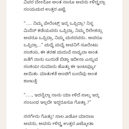
ವಿವರ ಬೇಕೇನೋ ಅಂತ ನಾನೂ ಅವನು ಕೇಳಿದ್ದಕ್ಕೆಲ್ಲಾ
ಸಂಯಮದ ಉತ್ತರ ಕೊಟ್ಟೆ.
“…… ನಿಮ್ಮ ಪೇರೆಂಟ್ಸ್ ಇದಕ್ಕೆ ಒಪ್ಪಿದ್ರಾ? ನಿನ್ನ
ಮಿಸೆಸ್ ಕಡೆಯವರು ಒಪ್ಪಿದ್ರಾ, ನಿಮ್ಮ ರಿಲೇಶನ್ಸು
ಅವರೂ ಒಪ್ಪಿದ್ರಾ, ನಿಮ್ಮ ಮಠದವರು.. ಅವರೂ
ಒಪ್ಪಿದ್ರಾ….” ಮಧ್ಯೆ ಮಧ್ಯೆ ಅವನಿಗೆ ನೂರೆಂಟು
ಸಂಶಯ, ಈ ತರಹ ಮದುವೆ ಸಾಧ್ಯವಾ ಅಂತ.
ಜತೆಗೆ ನಾನು ಬುರುಡೆ ಬಿಡ್ತಾ ಇದೀನಾ ಎನ್ನುವ
ಸಂಶಯ! ಸುಮಾರು ಹೊತ್ತು ಈ ಇಂಟರ್ವ್ಯೂ
ಆಯಿತು. ಮಾತುಕತೆ ಅಂಚಿಗೆ ಬಂದೆವು ಅಂತ
ಕಾಣುತ್ತೆ.
“……, ಇದನ್ನೆಲ್ಲಾ ನಾನು ಯಾಕೆ ಕೇಳಿದೆ ಸಾಲಕ್ಕೆ ಇದಕ್ಕೆ
ಸಂಬಂಧ ಇಲ್ಲದೇ ಇದ್ದರೂನೂ ಗೊತ್ತಾ..?”
ನನಗೇನು ಗೊತ್ತು? ಸಾಲ ಕೊಡೋ ಮಾರಾಜ
ಅವನು, ಅವನು ಕೇಳಿದ್ದಕ್ಕೆ ಉತ್ತರ ಕೊಟ್ಕೋತಾ