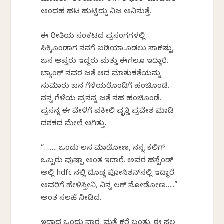
ಮಾಡಿತಾ? ತಿಳಿಯದು.. ಈಗ ರಿ ಥಿಂಕ್ ಮಾಡಿದರೆ
ಅಂಥಹ ಹಟ ಹುಟ್ಟಿದ್ದು ನಿಜ ಅನಿಸುತ್ತೆ.
ಈ ರೀತಿಯ ಸಂಕಟದ ಪ್ರಸಂಗಗಳಲ್ಲಿ
ಸಿಕ್ಕಿಕೊಂಡಾಗ ನನಗೆ ಐಡಿಯಾ ಕೊಡಲು ಸಾಕಷ್ಟು
ಜನ ಆಪ್ತರು ಇದ್ದರು ಮತ್ತು ಈಗಲೂ ಇದ್ದಾರೆ.
ಬ್ಯಾಂಕ್ ನವರ ಜತೆ ಆದ ಮಾತುಕತೆಯನ್ನು
ಸುಮಾರು ಜನ ಗೆಳೆಯರೊಂದಿಗೆ ಹಂಚಿಕೊಂಡೆ.
ನನ್ನ ಗೆಳೆಯ ಪ್ರಸನ್ನ ಜತೆ ಸಹ ಹಂಚಿಕೊಂಡೆ.
ಪ್ರಸನ್ನ ಈ ವೇಳೆಗೆ ವಕೀಲಿ ವೃತ್ತಿ ಪ್ರವೇಶ ಮಾಡಿ
ದಶಕದ ಮೇಲೆ ಆಗಿತ್ತು.
“……. ಒಂದು ಕೆಲಸ ಮಾಡೋಣ, ನನ್ನ ಕಲಿಗ್
ಒಬ್ಬರು ಪುಷ್ಪಾ ಅಂತ ಇದಾರೆ. ಅವರ ಹಸ್ಬೆಂಡ್
ಅಲ್ಲಿ hdfc ನಲ್ಲಿ ದೊಡ್ಡ ಪೋಸಿಶನ್‌ನಲ್ಲಿ ಇದ್ದಾರೆ.
ಅವರಿಗೆ ಹೇಳಿಸ್ತೀನಿ, ನಿನ್ನ ಲಕ್ ನೋಡೋಣ…..”
ಅಂತ ಸಲಹೆ ನೀಡಿದ.
ಇದಾದ ಒಂದು ವಾರಕ್ಕೆ ಮತ್ತೆ ಕರೆ ಬಂತು. ಈ ಸಲ