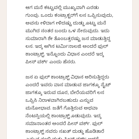
ಆಗ ಮನೆ ಕಟ್ಟುವಲ್ಲಿ ಮುಖ್ಯವಾಗಿ ಎರಡು
ಗುಂಪು. ಒಂದು ಕಂಟ್ರಾಕ್ಟರ್‌ಗೆ ಕೆಲಸ ಒಪ್ಪಿಸುವುದು,
ಅವನು ಕೇಳಿದಾಗ ಕೇಳಿದಷ್ಟು ದುಡ್ಡು ಕೊಟ್ಟು ಮನೆ
ಮುಗಿದ ನಂತರ ಬಂದು ಒಳ ಸೇರುವುದು. ಇದು
ಸುಮಾರಾಗಿ ಶೇ ತೊಂಬತ್ತರಷ್ಟು ಜನ ಮಾಡುತ್ತಿದ್ದ
ಕೆಲಸ. ಇದಕ್ಕೆ ಆಗಿನ ಟರ್ಮಿನಾಲಜಿ ಅಂದರೆ ಫುಲ್
ಕಾಂಟ್ರಾಕ್ಟ್. ಇನ್ನೊಂದು ವಿಧಾನ ಎಂದರೆ ಇದಕ್ಕೆ
ಪೀಸ್ ವರ್ಕ್ ಎಂದು ಹೆಸರು.
ಜನ ಏಕೆ ಫುಲ್ ಕಾಂಟ್ರಾಕ್ಟ್ ವಿಧಾನ ಆರಿಸುತ್ತಿದ್ದರು
ಎಂದರೆ ಇವರು ವಾಸ ಮಾಡುವ ಜಾಗಕ್ಕೂ ಸೈಟ್
ಜಾಗಕ್ಕೂ ಇರುವ ದೂರ, ಬೇರೆಯವರಿಗೆ ಕೆಲಸ
ಒಪ್ಪಿಸಿ ನಿರಾಳವಾಗಿರಬಹುದು ಎನ್ನುವ
ಮನೋಭಾವ. ಜತೆಗೆ ಗೊತ್ತಿರುವ ಅಥವಾ
ನೆಂಟಸ್ತಿಕೆಯಲ್ಲಿ ಕಾಂಟ್ರಾಕ್ಟ್ ಕೊಡುವುದು. ಇದಕ್ಕೆ
ಸಮಾನಾಂತರ ಅಂದರೆ ಪೀಸ್ ವರ್ಕ್. ಫುಲ್
ಕಾಂಟ್ರಾಕ್ಟ್ ನವರು ಸಖತ್ ದುಡ್ಡು ಹೊಡಿತಾರೆ