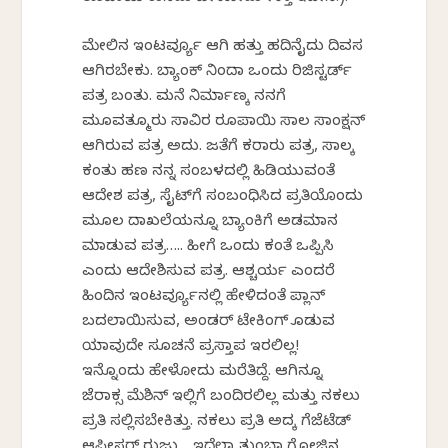
ಮೇಲಿನ ಇಂಟರ್ವ್ಯೂ ಆಗಿ ಹತ್ತು ಹದಿನೈದು ದಿವಸ
ಆಗಿರಬೇಕು. ಬ್ಯಾಂಕ್ ನಿಂದಾ ಒಂದು ರಿಜಿಸ್ಟರ್ಡ್
ಪತ್ರ ಬಂತು. ಮನೆ ನಿರ್ಮಾಣಕ್ಕೆ ನನಗೆ
ಮೂವತ್ಮೂರು ಸಾವಿರ ರೂಪಾಯಿ ಸಾಲ ಸಾಂಕ್ಷನ್
ಆಗಿರುವ ಪತ್ರ ಅದು. ಜತೆಗೆ ಕರಾರು ಪತ್ರ, ಸಾಲಕ್ಕೆ
ಕಂತು ಹಣ ನನ್ನ ಸಂಬಳದಲ್ಲಿ ಹಿಡಿಯುವಂತೆ
ಆದೇಶ ಪತ್ರ, ಸೈಟ್‌ಗೆ ಸಂಬಂಧಿಸಿದ ಪ್ರತಿಯೊಂದು
ಮೂಲ ದಾಖಲೆಯನ್ನೂ ಬ್ಯಾಂಕಿಗೆ ಅಡಮಾನ
ಮಾಡುವ ಪತ್ರ….. ಹೀಗೆ ಒಂದು ಕಂತೆ ಒಪ್ಪಿಸಿ
ಎಂದು ಆದೇಶಿಸುವ ಪತ್ರ. ಆಶ್ಚರ್ಯ ಎಂದರೆ
ಹಿಂದಿನ ಇಂಟರ್ವ್ಯೂನಲ್ಲಿ ಹೇಳಿದಂತೆ ಪ್ಲಾನ್
ಬದಲಾಯಿಸುವ, ಅಂಡರ್ ಟೇಕಿಂಗ್ ಕೊಡುವ
ಯಾವುದೇ ಸೂಚನೆ ಪ್ರಸ್ತಾಪ ಇರಲಿಲ್ಲ!
ಇನ್ನೊಂದು ಹೇಳೋದು ಮರೆತಿದ್ದೆ. ಆಗಿನ್ನೂ
ಜೆರಾಕ್ಸ ಮೆಶಿನ್ ಇಲ್ಲಿಗೆ ಬಂದಿರಲಿಲ್ಲ ಮತ್ತು ನಕಲು
ಪ್ರತಿ ಸಲ್ಲಿಸಬೇಕಿತ್ತು. ನಕಲು ಪ್ರತಿ ಅದಕ್ಕೆ ಗೆಜೆಟೆಡ್