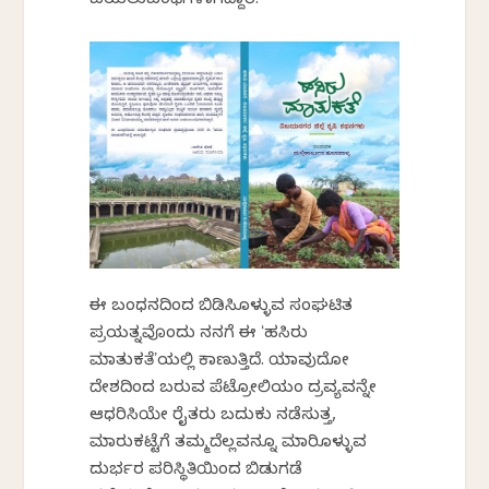
ಬಯಲುಬಂಧಿಗಳಾಗಿದ್ದಾರೆ.
ಈ ಬಂಧನದಿಂದ ಬಿಡಿಸಿಕೊಳ್ಳುವ ಸಂಘಟಿತ
ಪ್ರಯತ್ನವೊಂದು ನನಗೆ ಈ ʻಹಸಿರು
ಮಾತುಕತೆʼಯಲ್ಲಿ ಕಾಣುತ್ತಿದೆ. ಯಾವುದೋ
ದೇಶದಿಂದ ಬರುವ ಪೆಟ್ರೋಲಿಯಂ ದ್ರವ್ಯವನ್ನೇ
ಆಧರಿಸಿಯೇ ರೈತರು ಬದುಕು ನಡೆಸುತ್ತ,
ಮಾರುಕಟ್ಟೆಗೆ ತಮ್ಮದೆಲ್ಲವನ್ನೂ ಮಾರಿಕೊಳ್ಳುವ
ದುರ್ಭರ ಪರಿಸ್ಥಿತಿಯಿಂದ ಬಿಡುಗಡೆ