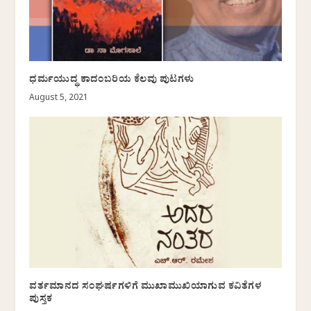
ಧರ್ಮಯುದ್ಧ ಕಾದಂಬರಿಯ ಕೆಲವು ಪುಟಗಳು
August 5, 2021
ವರ್ತಮಾನದ ಸಂಘರ್ಷಗಳಿಗೆ ಮುಖಾಮುಖಿಯಾಗುವ ಕವಿತೆಗಳ
ಪುಸ್ತಕ