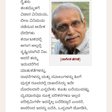
ರೈತರು
ತಂತಮ್ಮೊಳಗೆ
ವಿಚಾರ ವಿನಿಮಯ,
ಬೀಜ ವಿನಿಮಯ
ನಡೆಸುವ ಅನೇಕ
ವೇದಿಕೆಗಳು
ಕರ್ನಾಟಕದಲ್ಲಿ
ಆಗಾಗ ಅಲ್ಲಲ್ಲಿ
ಸೃಷ್ಟಿಯಾಗಿವೆ ನಿಜ.
ಆದರೆ ತಮ್ಮ
(ನಾಗೇಶ ಹೆಗಡೆ)
ಇದುವರೆಗಿನ
ಮಾತುಕತೆಗಳನ್ನು,
ಸಾಧನೆಗಳನ್ನು ಮತ್ತು ಸವಾಲುಗಳನ್ನು ಹೀಗೆ
ಪುಸ್ತಕ ರೂಪದಲ್ಲಿ ದಾಖಲಿಸಿದ್ದು ಇದೇ
ಮೊದಲಬಾರಿ ಎನ್ನಬೇಕು. ಕೂತು ಬರೆಯುವಷ್ಟು
ವ್ಯವಧಾನವೂ ಸೂಕ್ತ ಪರಿಕರಗಳೂ ಇಲ್ಲದ
ಪರಿಶ್ರಮಿಗಳೇ ಇದನ್ನೆಲ್ಲ ಬರೆದಿದ್ದಾರೆ ಎಂದರೆ,
ಅವರಿಂದ ಇದನ್ನು ಬರೆಸಿ, ಒಪ್ಪವಾಗಿ ಜೋಡಿಸಿ,