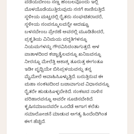
ಪಡೆಯಬೇಕೆಂಬ ಸಣ್ಣ ಹಂಬಲವೊಂದು ಇಲ್ಲಿ
ಮೊಳಕೆಯೊಡೆಯುತ್ತಿರುವುದು ನನಗೆ ಕಾಣಿಸುತ್ತಿದೆ.
ಸ್ಥಳೀಯ ಮಟ್ಟದಲ್ಲಿ ರೈತರು ಸಂಘಟಿತರಾದರೆ,
ಸ್ಥಳೀಯ ಸಂಪನ್ಮೂಲವನ್ನೇ ಆದಷ್ಟೂ
ಬಳಸಬೇಕೆಂಬ ಪ್ರೇರಣೆ ಅವರಲ್ಲಿ ಮೂಡಿತೆಂದರೆ,
ಪ್ರಕೃತಿಯ ವಿನಿಮಯ ಪದ್ಧತಿಗಳನ್ನೂ
ನಿಯಮಗಳನ್ನು ಗೌರವಿಸಿದಂತಾಗುತ್ತದೆ. ಆಳ
ಪಾತಾಳದಿಂದ ಕಚ್ಚಾತೈಲವನ್ನೂ ಖನಿಜವನ್ನೂ
ನೀರನ್ನೂ ಮೇಲೆತ್ತಿ ಆಕಾಶಕ್ಕೆ ತೂರುತ್ತ ಈಗಂತೂ
ಇಡೀ ಪೃಥ್ವಿಯೇ ಬಿಸಿಪ್ರಳಯವನ್ನು ತನ್ನ
ಮೈಮೇಲೆ ಆವಾಹಿಸಿಕೊಳ್ಳುತ್ತಿದೆ. ಬರುತ್ತಿರುವ ಈ
ಮಹಾ ಸಂಕಟದಿಂದ ಬಚಾವಾಗುವ ವಿಧಾನವನ್ನೂ
ರೈತರೇ ಹುಡುಕಿಕೊಳ್ಳಬೇಕಿದೆ. ಸಂಕಟದ ನಾಳಿನ
ಪರಿಹಾರವನ್ನೂ ಅವರೇ ಸೂಚಿಸಬೇಕಿದೆ.
ಕೃಷಿಸಮಾಜದವರೇ ಒಂದೆಡೆ ಆಗಾಗ ಕಲೆತು
ಸಮಾಲೋಚನೆ ಮಾಡುವ ಅಗತ್ಯ ಹಿಂದೆಂದಿಗಿಂತ
ಈಗ ಹೆಚ್ಚಿದೆ.