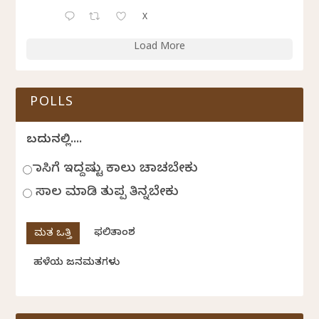
X
Load More
POLLS
ಬದುಕಿನಲ್ಲಿ....
ಹಾಸಿಗೆ ಇದ್ದಷ್ಟು ಕಾಲು ಚಾಚಬೇಕು
ಸಾಲ ಮಾಡಿ ತುಪ್ಪ ತಿನ್ನಬೇಕು
ಫಲಿತಾಂಶ
ಹಳೆಯ ಜನಮತಗಳು