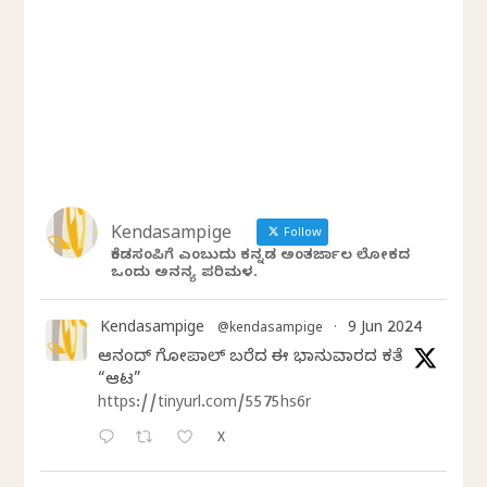
Kendasampige
Follow
ಕೆಂಡಸಂಪಿಗೆ ಎಂಬುದು ಕನ್ನಡ ಅಂತರ್ಜಾಲ ಲೋಕದ
ಒಂದು ಅನನ್ಯ ಪರಿಮಳ.
Kendasampige
9 Jun 2024
@kendasampige
·
ಆನಂದ್‌ ಗೋಪಾಲ್‌ ಬರೆದ ಈ ಭಾನುವಾರದ ಕತೆ
“ಆಟ”
https://tinyurl.com/5575hs6r
X