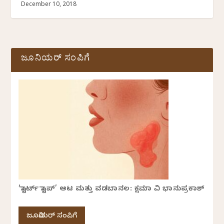
December 10, 2018
ಜೂನಿಯರ್ ಸಂಪಿಗೆ
‘ಸ್ಟಾರ್ಟ್ ಸ್ಟಾಪ್’ ಆಟ ಮತ್ತು ವಡಬಾನಲ: ಕ್ಷಮಾ ವಿ ಭಾನುಪ್ರಕಾಶ್
ಜೂನಿಯರ್ ಸಂಪಿಗೆ