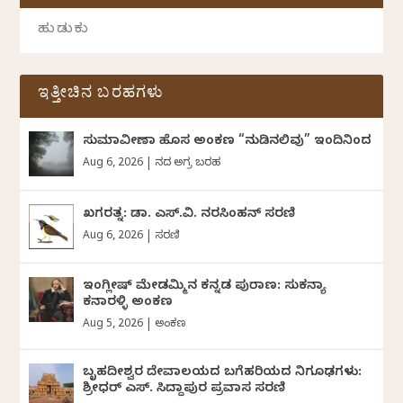
ಇತ್ತೀಚಿನ ಬರಹಗಳು
ಸುಮಾವೀಣಾ ಹೊಸ ಅಂಕಣ “ನುಡಿನಲಿವು” ಇಂದಿನಿಂದ
Aug 6, 2026
|
ದಿನದ ಅಗ್ರ ಬರಹ
ಖಗರತ್ನ: ಡಾ. ಎಸ್.ವಿ. ನರಸಿಂಹನ್‌‌ ಸರಣಿ
Aug 6, 2026
|
ಸರಣಿ
ಇಂಗ್ಲೀಷ್ ಮೇಡಮ್ಮಿನ ಕನ್ನಡ ಪುರಾಣ: ಸುಕನ್ಯಾ
ಕನಾರಳ್ಳಿ ಅಂಕಣ
Aug 5, 2026
|
ಅಂಕಣ
ಬೃಹದೀಶ್ವರ ದೇವಾಲಯದ ಬಗೆಹರಿಯದ ನಿಗೂಢಗಳು:
ಶ್ರೀಧರ್‌ ಎಸ್.‌ ಸಿದ್ದಾಪುರ ಪ್ರವಾಸ ಸರಣಿ