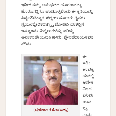
ಇದೀಗ ತಮ್ಮ ಅನುಭವದ ಹೂರಣವನ್ನು
ಹೊರಜಗತ್ತಿಗೂ ಹಂಚಿಕೊಳ್ಳಲೆಂದು ಈ ಕೃತಿಯನ್ನು
ಸಿದ್ಧಪಡಿಸಿದ್ದಾರೆ. ಜಿಲ್ಲೆಯ ನೂರಾರು ರೈತರು
ಸ್ವಯಂಪ್ರೇರಿತರಾಗಿ ಕೈ ಕೈ ಜೋಡಿಸಿ ಯಶಸ್ಸಿನ
ಇಷ್ಟೊಂದು ಮೆಟ್ಟಿಲುಗಳನ್ನು ಏರಿದ್ದು
ಅನುಕರಣೀಯವೂ ಹೌದು, ಪ್ರೇರಣೆದಾಯಕವೂ
ಹೌದು.
ಈ
ಇಡೀ
ಉಪಕ್ರ
ಮದಲ್ಲಿ
ಅನೇಕ
ವಿಧದ
ವಿನಿಮ
ಯವ
ನ್ನು
(ಮಲ್ಲಿಕಾರ್ಜುನ ಹೊಸಪಾಳ್ಯ)
ನಾನು