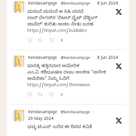
Kendasampige
8 Jun 2024
@kendasampige
·
ಮದುವೆ ಮದುವೆ ಆ ಸಿಹಿ ಪದವೆ
ಲಾಸ್‌ ವೇಗಸ್‌ನ ‘ಲಿಟಲ್ ವೈಟ್ ವೆಡ್ಡಿಂಗ್
ಚಾಪೆಲ್’ ಕುರಿತು ಅಚಲ ಸೇತು ಬರಹ
https://tinyurl.com/2v28abrv
X
Kendasampige
8 Jun 2024
@kendasampige
·
ಭಾರತಕ್ಕೆ ಹತ್ತಿರವಾದ ಅಮೇರಿಕ
ಎಂ.ವಿ. ಶಶಿಭೂಷಣ ರಾಜು ಅಂಕಣ “ಅನೇಕ
ಅಮೆರಿಕಾ” ನಿಮ್ಮ ಓದಿಗೆ
https://tinyurl.com/35mrwwsn
X
Kendasampige
@kendasampige
·
29 May 2024
ಭವ್ಯ ಟಿ.ಎಸ್. ಬರೆದ ಈ ದಿನದ ಕವಿತೆ