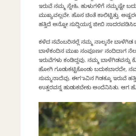
ಇರುವೆ ನಮ್ಮ ಸ್ನೇಹಿ. ಹುಳುಗಳಿಗೆ ನಮ್ಮಷ್ಟೇ ಬ
ಮುಖ್ಯವಲ್ಲವೇ. ಹೊಸ ಚಿಂತೆ ಕಾಲಿಟ್ಟಿತ್ತು. ಅಷ್ಟರ
ಹತ್ತಿದೆ ಅನ್ನೋ ಸುದ್ದಿಯನ್ನ ಜೀಬಿ ಸಾದರಪಡಿ
ಕಳೆದ ನವೆಂಬರಿನಲ್ಲೆ ನಮ್ಮ ನಾಲ್ಕನೇ ಬಾಳೆಗಿಡ ಬೆ
ಬಾಳೆಕಂದಿನ ಮುಖ ಸಂಪೂರ್ಣ ನಂದಿದಾಗ ನೆಲವ
ಇರುವೆಗಳು ಕಂಡಿದ್ದವು. ನಮ್ಮ ಬಾಳೆಗಿಡವನ್ನ
ಹೋಗಿ ಗೂಡುಕಟ್ಟಿಕೊಂಡು ಬದುಕಬಾರದೇ, ನಮ
ಸುಮ್ಮನಾದೆವು. ಈಗ ಮಾವಿನ ಗಿಡಕ್ಕೂ ಇರುವೆ ಹತ
ಉತ್ತರವನ್ನ ಹುಡುಕಬೇಕು ಅಂದೆನಿಸಿತು. ಆಗ ಹೊ