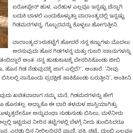
ಏರೋಪ್ಲೇನ್ ಹುಳ, ಎರೆಹುಳ ಎಲ್ಲವೂ ಇನ್ನಷ್ಟು ಚೆನ್ನಾಗಿ
ಬದುಕಿ ಬಾಳಲಿ ಎಂದುಕೊಳ್ಳುತ್ತಾ ವಾರಾಂತ್ಯದಲ್ಲಿ ಇನ್ನಷ್ಟು
ಗಿಡಮರಗಳನ್ನ, ಗೊಬ್ಬರವನ್ನು ಕೊಳ್ಳಲು ಹೋಗುತ್ತೀನಿ.
ವಾರಾಂತ್ಯದ ಮಾರುಕಟ್ಟೆಗೆ ಹೋದರೆ ನನ್ನ ಕಣ್ಣುಗಳು ಮೊದಲು
ಅರಸುವುದು ಹೊಸ ಗಿಡಗಳನ್ನ ಮತ್ತು ಗುಜರಿ ಸಾಮಾನುಗಳನ್ನು
ಿದ್ದಾರೆ ಅಂತ. ನನ್ನ ಹುಡುಕಾಟಕ್ಕೆ ಬೇಸರಿಸಿಕೊಂಡು ಜೀಬಿ
ಯಾ, ಹೊಸ ಗಿಡ ನೆಡುವುದಕ್ಕೆ ಜಾಗ ಎಲ್ಲಿದೆ?’, ಅಂತಾರೆ. ‘ನೀವು
ಬಿಸಿಲಲ್ಲಿ ನಾನೊಂದು ಪ್ರದಕ್ಷಿಣೆ ಹಾಕಿಕೊಂಡು ಬರುತ್ತೀನಿ’, ಅಂತೀನಿ.
ೋಗುವುದು ಖಚಿತವಾದಾಗ ನಮ್ಮ ಮನೆ, ಗಿಡಮರಗಳನ್ನು ಹೇಗೆ
ೇನೂ ಹೊಸತಲ್ಲ. ಅದ್ಯಾಕೊ ಈ ಬಾರಿ ತಳಮಳ ಜಾಸ್ತಿಯಾಗಿತ್ತು.
ತ್ತಿಕೊಳ್ಳುತ್ತದೇನೋ ಅನ್ನುವಂಥಾ ಸುಡುಸುಡು ಬಿಸಿಲು, ಮಳೆನೀರು
ಲಲ್ಲಿ ಇಟ್ಟಿರುವ ನೀರಿನ ತಟ್ಟೆಗಳಲ್ಲಿ ಬೆಳಗ್ಗೆ ನೀರು ತುಂಬಿಸಿದರೂ
. ಎರಡು ದಿನ ನೀರಿಲ್ಲದಿದ್ದರೆ ಪ್ರಾಣಿ, ಪಕ್ಷಿ, ಚಿಟ್ಟೆ, ದುಂಬಿ ಎಲ್ಲವೂ