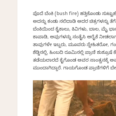
ಪೊದೆ ಬೆಂಕಿ (bush fire) ಹತ್ತಿಕೊಂಡು ಸುಟ್ಟು
ಅದನ್ನು ಕಂಡು ನಲಿದಾಡಿ ಅದರ ಚಿತ್ರಗಳನ್ನು ತೆಗೆದು 
ಬೆಂಕಿಯಿಂದ ಕೈಕಾಲು, ಕಿವಿಗಳು, ಬಾಲ, ಮೈ ಭಾಗ
ಕಾಪಾಡಿ, ಅವುಗಳನ್ನು ಸಂತೈಸಿ ಆರೈಕೆ ನೀಡಲಾಗುತ್
ತಾವುಗಳೇ ಇಬ್ಬರು, ಮೂವರು ಸ್ನೇಹಿತರೋ, ಗಂಡ
ಶೆಡ್ಡಿನಲ್ಲಿ, ಹಿಂಬದಿ ರೂಮಿನಲ್ಲಿ ಪ್ರಾಣಿ ಶುಶ್ರೂಷೆ
ತಡೆಯಲಾರದೆ ಕೈಗೊಂಡ ಅವರ ಸಾಂತ್ವನಕ್ಕ
ಮುಂದಾಗಿದ್ದಾರೆ. ಗಾಯಗೊಂಡ ಪ್ರಾಣಿಗಳಿಗೆ ಬ