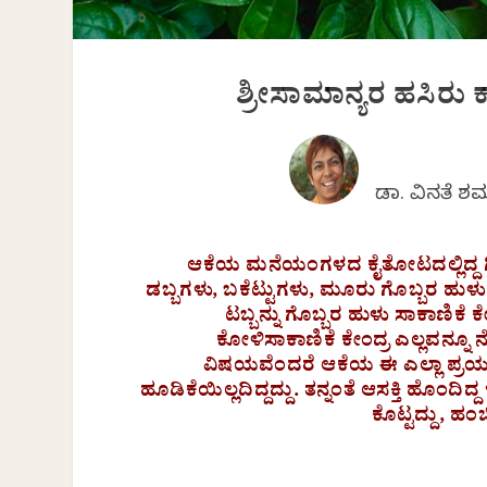
ಶ್ರೀಸಾಮಾನ್ಯರ ಹಸಿರು 
ಡಾ. ವಿನತೆ ಶ
ಆಕೆಯ ಮನೆಯಂಗಳದ ಕೈತೋಟದಲ್ಲಿದ್ದ 
ಡಬ್ಬಗಳು, ಬಕೆಟ್ಟುಗಳು, ಮೂರು ಗೊಬ್ಬರ ಹುಳ
ಟಬ್ಬನ್ನು ಗೊಬ್ಬರ ಹುಳು ಸಾಕಾಣಿಕೆ ಕ
ಕೋಳಿಸಾಕಾಣಿಕೆ ಕೇಂದ್ರ ಎಲ್ಲವನ್ನೂ ನೋ
ವಿಷಯವೆಂದರೆ ಆಕೆಯ ಈ ಎಲ್ಲಾ ಪ್ರಯತ್
ಹೂಡಿಕೆಯಿಲ್ಲದಿದ್ದದ್ದು. ತನ್ನಂತೆ ಆಸಕ್ತಿ ಹೊಂ
ಕೊಟ್ಟದ್ದು, ಹಂ