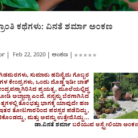
ಕ್ರಾಂತಿ ಕಥೆಗಳು: ವಿನತೆ ಶರ್ಮಾ ಅಂಕಣ
ರ್ಮ |
Feb 22, 2020
|
ಅಂಕಣ
|
ಗಿಡಮರಗಳು, ಸುಮಾರು ಹದಿನೈದು ಗೊಬ್ಬರ
ುಗಳ ಕೇಂದ್ರಗಳು, ಒಂದು ದೊಡ್ಡ ಇಡೀ ಬಾತ್
ೇಂದ್ರವನ್ನಾಗಿರಿಸಿದ ಪ್ರಯತ್ನ, ಮೂಲೆಯಲ್ಲಿದ್ದ
ಡಿ ಅಬ್ಬಾಬ್ಬಾ ಎಂದೆ. ನನ್ನನ್ನು ಬೆರಗಾಗಿಸಿದ
ನಗಳಲ್ಲಿ ತೊಂಭತ್ತು ಭಾಗಕ್ಕೆ ಯಾವುದೇ ಹಣ
ದಿದ್ದ ಇತರ ತೋಟಗಾರರಿಂದ ಪರಸ್ಪರ ಪಡೆದಿದ್ದು,
ಚಿಕೊಂಡದ್ದು, ಮತ್ತು ಅವನ್ನು ಉತ್ತೇಜಿಸಿದ್ದು…
ಡಾ.ವಿನತೆ ಶರ್ಮಾ
ಬರೆಯುವ ಆಸ್ಟ್ರೇಲಿಯಾ ಅಂಕ