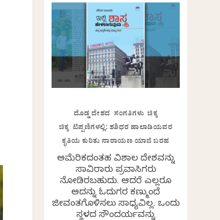
ದೊಡ್ಡ ದೇಶದ ಸಂಗತಿಗಳು ಚಿಕ್ಕ
ಚಿಕ್ಕ ಟಿಪ್ಪಣಿಗಳಲ್ಲಿ: ಶಶಿಧರ ಹಾಲಾಡಿಯವರ
ಕೃತಿಯ ಕುರಿತು ನಾರಾಯಣ ಯಾಜಿ ಬರಹ
ಅಮೆರಿಕದಂತಹ ವಿಶಾಲ ದೇಶವನ್ನು
ಸಾವಿರಾರು ಪ್ರವಾಸಿಗರು
ನೋಡಿರಬಹುದು. ಆದರೆ ಎಲ್ಲರೂ
ಅದನ್ನು ಓದುಗರ ಕಣ್ಮುಂದೆ
ಜೀವಂತಗೊಳಿಸಲು ಸಾಧ್ಯವಿಲ್ಲ. ಒಂದು
ಸ್ಥಳದ ಸೌಂದರ್ಯವನ್ನು