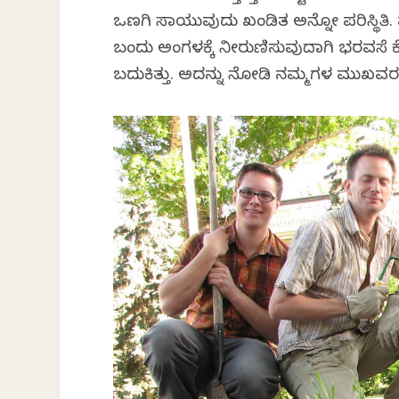
ಒಣಗಿ ಸಾಯುವುದು ಖಂಡಿತ ಅನ್ನೋ ಪರಿಸ್ಥಿತಿ. ಪುಣ
ಬಂದು ಅಂಗಳಕ್ಕೆ ನೀರುಣಿಸುವುದಾಗಿ ಭರವಸೆ ಕೊಟ
ಬದುಕಿತ್ತು. ಅದನ್ನು ನೋಡಿ ನಮ್ಮಗಳ ಮುಖವರಳಿ