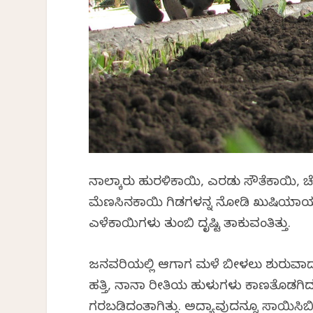
ನಾಲ್ಕಾರು ಹುರಳಿಕಾಯಿ, ಎರಡು ಸೌತೆಕಾಯಿ, ಚೆನ್ನ
ಮೆಣಸಿನಕಾಯಿ ಗಿಡಗಳನ್ನ ನೋಡಿ ಖುಷಿಯಾಯ್ತ
ಎಳೆಕಾಯಿಗಳು ತುಂಬಿ ದೃಷ್ಟಿ ತಾಕುವಂತಿತ್ತು.
ಜನವರಿಯಲ್ಲಿ ಆಗಾಗ ಮಳೆ ಬೀಳಲು ಶುರುವಾದಾಗ ಇದ
ಹತ್ತಿ, ನಾನಾ ರೀತಿಯ ಹುಳುಗಳು ಕಾಣತೊಡಗಿದವು.
ಗರಬಡಿದಂತಾಗಿತ್ತು. ಅದ್ಯಾವುದನ್ನೂ ಸಾಯಿಸಿ