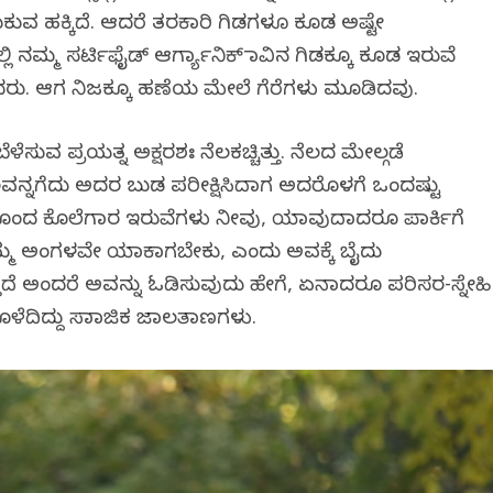
ದುಕುವ ಹಕ್ಕಿದೆ. ಆದರೆ ತರಕಾರಿ ಗಿಡಗಳೂ ಕೂಡ ಅಷ್ಟೇ
ಲ್ಲಿ ನಮ್ಮ ಸರ್ಟಿಫೈಡ್ ಆರ್ಗ್ಯಾನಿಕ್ ಮಾವಿನ ಗಿಡಕ್ಕೂ ಕೂಡ ಇರುವೆ
ಸಿದರು. ಆಗ ನಿಜಕ್ಕೂ ಹಣೆಯ ಮೇಲೆ ಗೆರೆಗಳು ಮೂಡಿದವು.
ಳೆಸುವ ಪ್ರಯತ್ನ ಅಕ್ಷರಶಃ ನೆಲಕಚ್ಚಿತ್ತು. ನೆಲದ ಮೇಲ್ಗಡೆ
ನ್ನಗೆದು ಅದರ ಬುಡ ಪರೀಕ್ಷಿಸಿದಾಗ ಅದರೊಳಗೆ ಒಂದಷ್ಟು
ು ಕೊಂದ ಕೊಲೆಗಾರ ಇರುವೆಗಳು ನೀವು, ಯಾವುದಾದರೂ ಪಾರ್ಕಿಗೆ
್ಮ ಅಂಗಳವೇ ಯಾಕಾಗಬೇಕು, ಎಂದು ಅವಕ್ಕೆ ಬೈದು
್ತಿದೆ ಅಂದರೆ ಅವನ್ನು ಓಡಿಸುವುದು ಹೇಗೆ, ಏನಾದರೂ ಪರಿಸರ-ಸ್ನೇಹಿ
ಳೆದಿದ್ದು ಸಾಮಾಜಿಕ ಜಾಲತಾಣಗಳು.