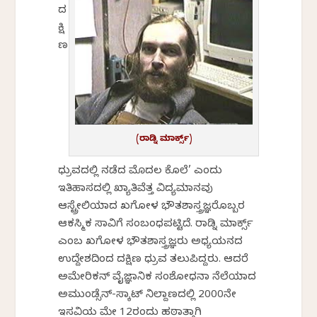
ದ
ಕ್ಷಿ
ಣ
(ರಾಡ್ನಿ ಮಾರ್ಕ್ಸ್)
ಧ್ರುವದಲ್ಲಿ ನಡೆದ ಮೊದಲ ಕೊಲೆ’ ಎಂದು
ಇತಿಹಾಸದಲ್ಲಿ ಖ್ಯಾತಿವೆತ್ತ ವಿದ್ಯಮಾನವು
ಆಸ್ಟ್ರೇಲಿಯಾದ ಖಗೋಳ ಭೌತಶಾಸ್ತ್ರಜ್ಞರೊಬ್ಬರ
ಆಕಸ್ಮಿಕ ಸಾವಿಗೆ ಸಂಬಂಧಪಟ್ಟಿದೆ. ರಾಡ್ನಿ ಮಾರ್ಕ್ಸ್
ಎಂಬ ಖಗೋಳ ಭೌತಶಾಸ್ತ್ರಜ್ಞರು ಅಧ್ಯಯನದ
ಉದ್ದೇಶದಿಂದ ದಕ್ಷಿಣ ಧ್ರುವ ತಲುಪಿದ್ದರು. ಆದರೆ
ಅಮೇರಿಕನ್ ವೈಜ್ಞಾನಿಕ ಸಂಶೋಧನಾ ನೆಲೆಯಾದ
ಅಮುಂಡ್ಸೆನ್-ಸ್ಕಾಟ್ ನಿಲ್ದಾಣದಲ್ಲಿ 2000ನೇ
ಇಸವಿಯ ಮೇ 12ರಂದು ಹಠಾತ್ತಾಗಿ