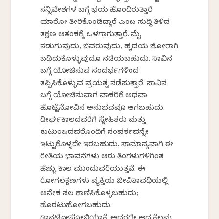
ಸನ್ನಿವೇಶಗಳ ಬಗ್ಗೆ ಭಯ ಹೊಂದಿರುತ್ತಾರೆ.
ಯಾರೋ ತೀರಿಕೊಂಡಿದ್ದಾರೆ ಎಂಬ ಸುದ್ದಿ ತಿಳಿದ
ತಕ್ಷಣ ಆತಂಕಕ್ಕೆ ಒಳಗಾಗುತ್ತಾರೆ. ಮೈ
ನಡುಗುವುದು, ಬೆವರುವುದು, ಹೃದಯ ಜೋರಾಗಿ
ಬಡಿದುಕೊಳ್ಳುವುದೂ ನಡೆಯಬಹುದು. ಸಾವಿನ
ಬಗ್ಗೆ ಯೋಚಿಸುವ ಸಂದರ್ಭಗಳಿಂದ
ತಪ್ಪಿಸಿಕೊಳ್ಳುವ ಪ್ರಯತ್ನ ನಡೆಸುತ್ತಾರೆ. ಸಾವಿನ
ಬಗ್ಗೆ ಯೋಚಿಸುವಾಗ ವಾಕರಿಕೆ ಅಥವಾ
ಹೊಟ್ಟೆನೋವಿನ ಅನುಭವವೂ ಆಗಬಹುದು.
ದೀರ್ಘಕಾಲದವರೆಗೆ ಸ್ನೇಹಿತರು ಮತ್ತು
ಕುಟುಂಬದವರೊಂದಿಗೆ ಸಂಪರ್ಕವನ್ನೇ
ಇಟ್ಟುಕೊಳ್ಳದೇ ಇರಬಹುದು. ಸಾಮಾನ್ಯವಾಗಿ ಈ
ರೀತಿಯ ಭಾವನೆಗಳು ಆರು ತಿಂಗಳುಗಳಿಗಿಂತ
ಹೆಚ್ಚು ಕಾಲ ಮುಂದುವರಿಯುತ್ತವೆ. ಈ
ರೋಗಲಕ್ಷಣಗಳು ವ್ಯಕ್ತಿಯ ಜೀವಿತಾವಧಿಯಲ್ಲಿ
ಅನೇಕ ಸಲ ಕಾಣಿಸಿಕೊಳ್ಳಬಹುದು;
ಹೊರಟುಹೋಗಬಹುದು.
ಥಾನಟೋಫೋಬಿಯಾಕ್ಕೆ ಅದರದ್ದೇ ಆದ ಕೆಲವು