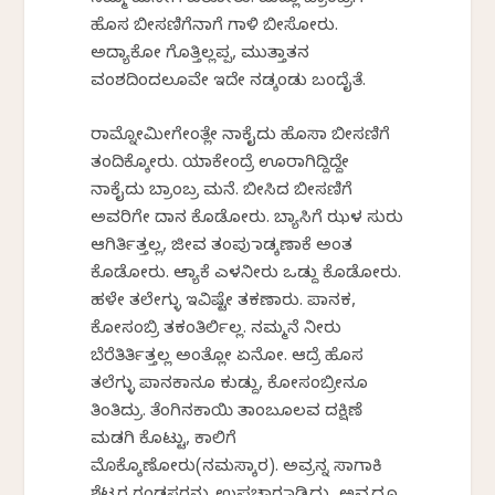
ಹೊಸ ಬೀಸಣಿಗೆನಾಗೆ ಗಾಳಿ ಬೀಸೋರು.
ಅದ್ಯಾಕೋ ಗೊತ್ತಿಲ್ಲಪ್ಪ, ಮುತ್ತಾತನ‌
ವಂಶದಿಂದಲೂವೇ ಇದೇ ನಡ್ಕಂಡು ಬಂದೈತೆ.
ರಾಮ್ನೋಮೀಗೇಂತ್ಲೇ ನಾಕೈದು ಹೊಸಾ ಬೀಸಣಿಗೆ
ತಂದಿಕ್ಕೋರು. ಯಾಕೇಂದ್ರೆ ಊರಾಗಿದ್ದಿದ್ದೇ
ನಾಕೈದು ಬ್ರಾಂಬ್ರ ಮನೆ. ಬೀಸಿದ ಬೀಸಣಿಗೆ
ಅವರಿಗೇ ದಾನ ಕೊಡೋರು. ಬ್ಯಾಸಿಗೆ ಝಳ‌ ಸುರು
ಆಗಿರ್ತಿತ್ತಲ್ಲ, ಜೀವ ತಂಪು ಮಾಡ್ಕಣಾಕೆ ಅಂತ
ಕೊಡೋರು. ಆಮ್ಯಾಕೆ ಎಳನೀರು ಒಡ್ದು ಕೊಡೋರು.
ಹಳೇ ತಲೇಗ್ಳು ಇವಿಷ್ಟೇ ತಕಣಾರು. ಪಾನಕ,
ಕೋಸಂಬ್ರಿ ತಕಂತಿರ್ಲಿಲ್ಲ. ನಮ್ಮನೆ ನೀರು
ಬೆರೆತಿರ್ತಿತ್ತಲ್ಲ ಅಂತ್ಲೋ ಏನೋ.‌ ಆದ್ರೆ ಹೊಸ
ತಲೆಗ್ಳು ಪಾನಕಾನೂ ಕುಡ್ದು, ಕೋಸಂಬ್ರೀನೂ
ತಿಂತಿದ್ರು. ತೆಂಗಿನಕಾಯಿ ತಾಂಬೂಲವ ದಕ್ಷಿಣೆ
ಮಡಗಿ ಕೊಟ್ಟು, ಕಾಲಿಗೆ
ಮೊಕ್ಕೊಣೋರು(ನಮಸ್ಕಾರ). ಅವ್ರನ್ನ ಸಾಗಾಕಿ