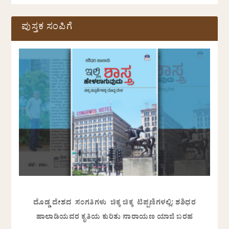
ಪುಸ್ತಕ ಸಂಪಿಗೆ
ದೊಡ್ಡ ದೇಶದ ಸಂಗತಿಗಳು ಚಿಕ್ಕ ಚಿಕ್ಕ ಟಿಪ್ಪಣಿಗಳಲ್ಲಿ: ಶಶಿಧರ
ಹಾಲಾಡಿಯವರ ಕೃತಿಯ ಕುರಿತು ನಾರಾಯಣ ಯಾಜಿ ಬರಹ