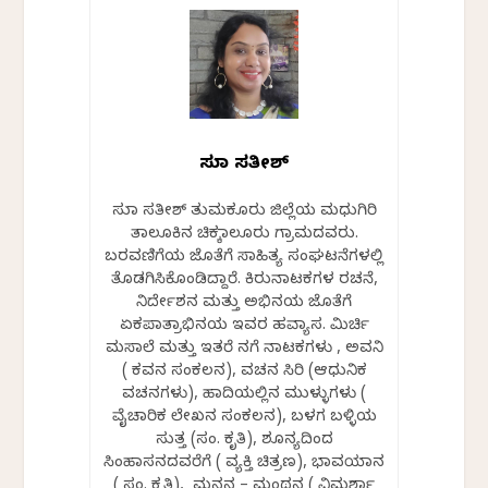
ಸುಮಾ ಸತೀಶ್
ಸುಮಾ ಸತೀಶ್‌ ತುಮಕೂರು ಜಿಲ್ಲೆಯ ಮಧುಗಿರಿ
ತಾಲೂಕಿನ ಚಿಕ್ಕಮಾಲೂರು ಗ್ರಾಮದವರು.
ಬರವಣಿಗೆಯ ಜೊತೆಗೆ ಸಾಹಿತ್ಯ ಸಂಘಟನೆಗಳಲ್ಲಿ
ತೊಡಗಿಸಿಕೊಂಡಿದ್ದಾರೆ. ಕಿರುನಾಟಕಗಳ ರಚನೆ,
ನಿರ್ದೇಶನ ಮತ್ತು ಅಭಿನಯ ಜೊತೆಗೆ
ಏಕಪಾತ್ರಾಭಿನಯ ಇವರ ಹವ್ಯಾಸ. ಮಿರ್ಚಿ
ಮಸಾಲೆ ಮತ್ತು ಇತರೆ ನಗೆ ನಾಟಕಗಳು , ಅವನಿ
( ಕವನ ಸಂಕಲನ), ವಚನ ಸಿರಿ (ಆಧುನಿಕ
ವಚನಗಳು), ಹಾದಿಯಲ್ಲಿನ ಮುಳ್ಳುಗಳು (
ವೈಚಾರಿಕ ಲೇಖನ ಸಂಕಲನ), ಬಳಗ ಬಳ್ಳಿಯ
ಸುತ್ತ (ಸಂ. ಕೃತಿ), ಶೂನ್ಯದಿಂದ
ಸಿಂಹಾಸನದವರೆಗೆ ( ವ್ಯಕ್ತಿ ಚಿತ್ರಣ), ಭಾವಯಾನ
( ಸಂ. ಕೃತಿ), ಮನನ – ಮಂಥನ ( ವಿಮರ್ಶಾ