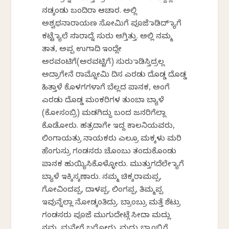
ನಡ್ಕಂಡು ಬಂದಿರಾ ಆಚಾರ. ಅಲ್ಲಿ
ಅಶ್ವಥನಾರಾಯಣ ಸೋಮಿಗೆ ಪೂಜೆ ಮಾಡಿದ್ ಮ್ಯಾಗೆ
ಕಟ್ಟೆ ಮ್ಯಾಲೆ ಸಮಾರಾದ್ನೆ ಸುರು ಆಗ್ತಿತ್ತು. ಅಲ್ಲಿ ನಮ್ಮ
ತಾತ, ಅಪ್ಪ ಉಗಾದಿ ಇಂದ್ಲೇ
ಅರವಂಟಿಗೆ(ಅರವಟ್ಟಿಗೆ) ಸುರು ಮಾಡಿಸ್ತಿದ್ರಲ್ಲ
ಅದ್ರಾಗೇನೆ ರಾಮ್ನೋಮಿ ದಿಸ ಎರಡು ದೊಡ್ಡ ದೊಡ್ಡ
ಹಿತ್ತಾಳೆ ಕೊಳಗಗಳಾಗೆ ಬೆಲ್ಲದ ಪಾನಕ, ಅಂಗೆ
ಎರಡು ದೊಡ್ಡ ಮಂಕರಿಗಳ ತುಂಬಾ ಬ್ಯಾಳೆ
(ಕೋಸಂಬ್ರಿ) ಮಡಗಿದ್ದು ಬಂದ ಜನರಿಗೆಲ್ಲಾ
ಕೊಡೋರು. ಹತ್ರದಾಗೇ ಇದ್ದ ಕಾಲನಿಯವರು‌,
ಲಿಂಗಾಯತ್ರು ನಾಯಕರು ಎಲ್ರೂ ಮಕ್ಕಳು ಮರಿ
ಹೆಂಗುಸ್ರು ಗಂಡಸರು ಚೊಂಬು ತಂದುಕೊಂಡು
ಪಾನಕ ಹುಯ್ಯಿಸಿಕೊಳ್ಳೋರು. ಮುತ್ತುಗದೆಲೇ‌ ಮ್ಯಾಗೆ
ಬ್ಯಾಳೆ ಇಕ್ಕಿಸ್ಕಣಾರು. ನಮ್ಮ ಚಿಕ್ಕರಾಮಪ್ಪ,
ಗೋವಿಂದಪ್ಪ, ದಾಳಪ್ಪ, ಲಿಂಗಪ್ಪ, ತಿಮ್ಮಪ್ಪ
ಇವುನ್ನೆಲ್ಲಾ ನೋಡ್ಕಂತಿದ್ರು. ಬ್ರಾಂಬ್ರು ಮತ್ತೆ ಶೆಟ್ರು
ಗಂಡಸರು ಪೂಜೆ ಮುಗುದೇಟ್ಗೆ ಸೀದಾ ಮದ್ಲು
ನಮ್ಮ ಮನೇಗೆ ಬರೋರು. ಮದ್ಲು ಬ್ರಾಂಬ್ರಿಗೆ