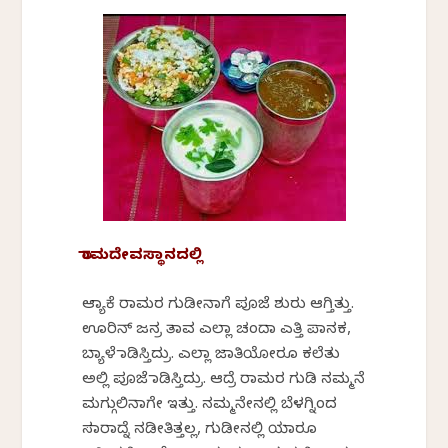
ರಾಮದೇವಸ್ಥಾನದಲ್ಲಿ
ಆಮ್ಯಾಕೆ ರಾಮರ ಗುಡೀನಾಗೆ ಪೂಜೆ ಶುರು ಆಗ್ತಿತ್ತು.
ಊರಿನ್ ಜನ್ರ ತಾವ ಎಲ್ಲಾ ಚಂದಾ ಎತ್ತಿ ಪಾ‌ನಕ,
ಬ್ಯಾಳೆ ಮಾಡಿಸ್ತಿದ್ರು. ಎಲ್ಲಾ ಜಾತಿಯೋರೂ ಕಲೆತು
ಅಲ್ಲಿ ಪೂಜೆ ಮಾಡಿಸ್ತಿದ್ರು. ಆದ್ರೆ ರಾಮರ ಗುಡಿ ನಮ್ಮನೆ
ಮಗ್ಗುಲಿನಾಗೇ ಇತ್ತು. ‌ನಮ್ಮನೇನಲ್ಲಿ ಬೆಳಗ್ನಿಂದ
ಸಮಾರಾದ್ನೆ ನಡೀತಿತ್ತಲ್ಲ, ಗುಡೀನಲ್ಲಿ ಯಾರೂ