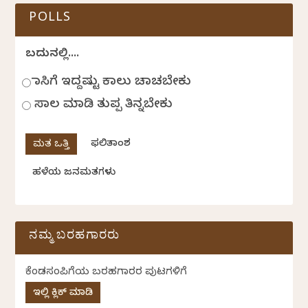
POLLS
ಬದುಕಿನಲ್ಲಿ....
ಹಾಸಿಗೆ ಇದ್ದಷ್ಟು ಕಾಲು ಚಾಚಬೇಕು
ಸಾಲ ಮಾಡಿ ತುಪ್ಪ ತಿನ್ನಬೇಕು
ಫಲಿತಾಂಶ
ಹಳೆಯ ಜನಮತಗಳು
ನಮ್ಮ ಬರಹಗಾರರು
ಕೆಂಡಸಂಪಿಗೆಯ ಬರಹಗಾರರ ಪುಟಗಳಿಗೆ
ಇಲ್ಲಿ ಕ್ಲಿಕ್ ಮಾಡಿ