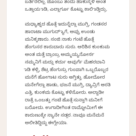
ಬರ್ತಿರಲಿಲ್ಲ. ಚೊಂಬು ತಂದು ಹಾಕುಸ್ಕಳಿ ಅಂತ
ಒತ್ತಾಯ ಮಾಡಿ, ಎಲ್ಲಾರ್ಗೂ ಕೊಟ್ಟು ಕಾಲಿ ಮಾಡ್ತಿದ್ರು.
ಮಧ್ಯಾಹ್ನದ ಹೊತ್ಗೆ ಇದುನ್ನೆಲ್ಲಾ ಮುಗ್ಸಿ, ಗಂಡಸರ
ಹಾರಾಟಾ ಮುಗುದ್ ಮ್ಯಾಗೆ, ಅವ್ರು ಉಂಡು
ಮನಿಕ್ಕಣಾರು. ಸಂಜಿ ನಾಕು ಗಂಟೆ ಹೊತ್ಗೆ
ಹೆಂಗುಸರ‌ ಕಾರುಬಾರು ಸುರು. ಅರಿಶಿನ ಕುಂಕುಮ
ಅಂತ ಮತ್ತೆ ಬ್ರಾಂಬ್ರ ಅಮ್ಮಯ್ಯನೋರ್ನ
ನಮ್ಮನಿಗೆ ಮದ್ಲು ಕರ್ದು ಅವುರ್ಗೆ ಮೆಹರಬಾನಿ
ಮಾಡಿ‌ ಕಳ್ಸಿ, ಶೆಟ್ರ ಹೆಂಗುಸ್ರು ಗುಂಪಾಗಿ ಒಬ್ಬರೊಬ್ಬರ
ಮನೆಗೆ ಹೋಗಾಟ ಸುರು ಆಗ್ತಿತ್ತು. ಹೋದೋರ
ಮನೇಗೆಲ್ಲಾ ಹಾಡು, ಭಜನೆ ಮುಗ್ಸಿ, ದ್ಯಾವ್ರಿಗೆ ಆರತಿ
ಎತ್ತಿ, ಕುಂಕಮ ಕೊಟ್ಟು ಕಳಿಸೋರು. ಅಲ್ದಾಡೀ
ರಾತ್ರೆ ಒಂಬತ್ತು ಗಂಟೆ ಹೊತ್ಗೆ ಸುಸ್ತಾಗಿ ಮನೀಗೆ
ಬರೋದು. ಉಗಾದೀಗಿಂತ ರಾಮ್ನೋಮೀಗೆ ಈ
ಕಾರುಣುಕ್ಕೇ ಸ್ಯಾನೇ ಸಡ್ಗರ. ನಾವೂ ಮನೆಮನೆ
ಅಲೀತಿದ್ದಿದ್ದು ಈಗ್ಲೇಯಾ.