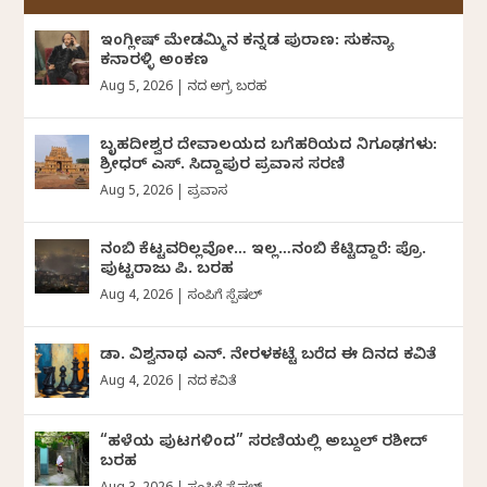
ಇಂಗ್ಲೀಷ್ ಮೇಡಮ್ಮಿನ ಕನ್ನಡ ಪುರಾಣ: ಸುಕನ್ಯಾ
ಕನಾರಳ್ಳಿ ಅಂಕಣ
Aug 5, 2026
|
ದಿನದ ಅಗ್ರ ಬರಹ
ಬೃಹದೀಶ್ವರ ದೇವಾಲಯದ ಬಗೆಹರಿಯದ ನಿಗೂಢಗಳು:
ಶ್ರೀಧರ್‌ ಎಸ್.‌ ಸಿದ್ದಾಪುರ ಪ್ರವಾಸ ಸರಣಿ
Aug 5, 2026
|
ಪ್ರವಾಸ
ನಂಬಿ ಕೆಟ್ಟವರಿಲ್ಲವೋ… ಇಲ್ಲ…ನಂಬಿ ಕೆಟ್ಟಿದ್ದಾರೆ: ಪ್ರೊ.
ಪುಟ್ಟರಾಜು ಪಿ. ಬರಹ
Aug 4, 2026
|
ಸಂಪಿಗೆ ಸ್ಪೆಷಲ್
ಡಾ. ವಿಶ್ವನಾಥ ಎನ್.‌ ನೇರಳಕಟ್ಟೆ ಬರೆದ ಈ ದಿನದ ಕವಿತೆ
Aug 4, 2026
|
ದಿನದ ಕವಿತೆ
“ಹಳೆಯ ಪುಟಗಳಿಂದ” ಸರಣಿಯಲ್ಲಿ ಅಬ್ದುಲ್‌ ರಶೀದ್‌
ಬರಹ