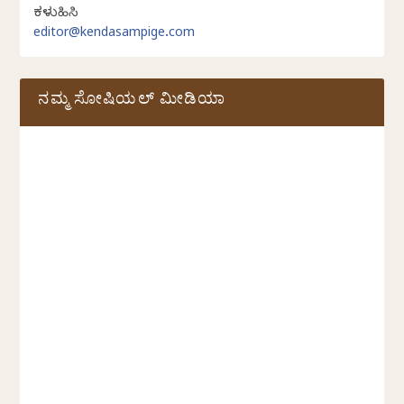
ಕಳುಹಿಸಿ
editor@kendasampige.com
ನಮ್ಮ ಸೋಷಿಯಲ್‌ ಮೀಡಿಯಾ