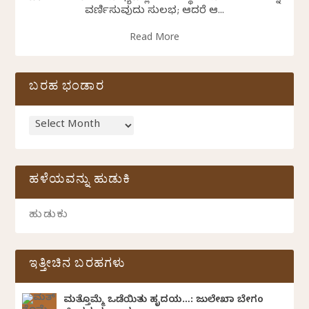
ವರ್ಣಿಸುವುದು ಸುಲಭ; ಆದರೆ ಆ...
Read More
ಬರಹ ಭಂಡಾರ
ಹಳೆಯವನ್ನು ಹುಡುಕಿ
ಇತ್ತೀಚಿನ ಬರಹಗಳು
ಮತ್ತೊಮ್ಮೆ ಒಡೆಯಿತು ಹೃದಯ…: ಜುಲೇಖಾ ಬೇಗಂ