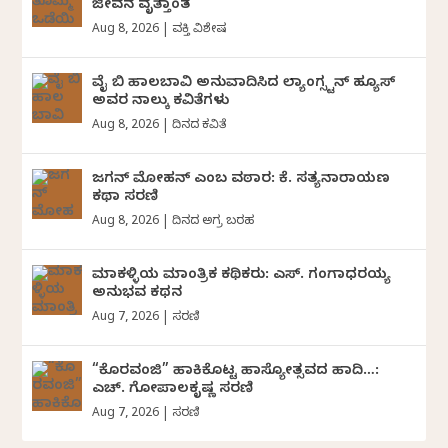
ಜೀವನ ವೃತ್ತಾಂತ
Aug 8, 2026
|
ವ್ಯಕ್ತಿ ವಿಶೇಷ
ವೈ ಬಿ ಹಾಲಬಾವಿ ಅನುವಾದಿಸಿದ ಲ್ಯಾಂಗ್ಸ್ಟನ್ ಹ್ಯೂಸ್
ಅವರ ನಾಲ್ಕು ಕವಿತೆಗಳು
Aug 8, 2026
|
ದಿನದ ಕವಿತೆ
ಜಗನ್‌ ಮೋಹನ್‌ ಎಂಬ ವಠಾರ: ಕೆ. ಸತ್ಯನಾರಾಯಣ
ಕಥಾ ಸರಣಿ
Aug 8, 2026
|
ದಿನದ ಅಗ್ರ ಬರಹ
ಮಾಕಳ್ಳಿಯ ಮಾಂತ್ರಿಕ ಕಥಿಕರು: ಎಸ್. ಗಂಗಾಧರಯ್ಯ
ಅನುಭವ ಕಥನ
Aug 7, 2026
|
ಸರಣಿ
“ಕೊರವಂಜಿ” ಹಾಕಿಕೊಟ್ಟ ಹಾಸ್ಯೋತ್ಸವದ ಹಾದಿ…:
ಎಚ್. ಗೋಪಾಲಕೃಷ್ಣ ಸರಣಿ
Aug 7, 2026
|
ಸರಣಿ