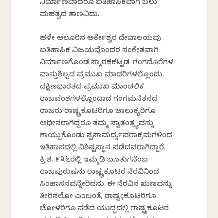
ನಿರ್ಮಾಣವಾದರೂ ಐತಿಹಾಸಿಕವಾಗಿ ಬಲು
ಮಹತ್ವದ ತಾಣವಿದು.
ಹಳೇ ಆಲೂರಿನ ಅರ್ಕೇಶ್ವರ ದೇವಾಲಯವು
ಐತಿಹಾಸಿಕ ವಿಜಯವೊಂದರ ಸಂಕೇತವಾಗಿ
ನಿರ್ಮಾಣಗೊಂಡ ಸ್ಮಾರಕಕಟ್ಟಡ. ಗಂಗದೊರೆಗಳ
ವಾಸ್ತುಶಿಲ್ಪದ ಪ್ರಮುಖ ಮಾದರಿಗಳಲ್ಲೊಂದು.
ದಕ್ಷಿಣಭಾರತದ ಪ್ರಮುಖ ಮಾಂಡಲಿಕ
ರಾಜವಂಶಗಳಲ್ಲೊಂದಾದ ಗಂಗಮನೆತನದ
ರಾಜರು ರಾಷ್ಟ್ರಕೂಟರಿಗೂ ಚಾಲುಕ್ಯರಿಗೂ
ಅಧೀನರಾಗಿದ್ದರೂ ತಮ್ಮ ಸ್ವಾತಂತ್ರ್ಯವನ್ನು
ಕಾಯ್ದುಕೊಂಡು ಸ್ವಸಾಮರ್ಥ್ಯಪರಾಕ್ರಮಗಳಿಂದ
ಇತಿಹಾಸದಲ್ಲಿ ವಿಶಿಷ್ಟಸ್ಥಾನ ಪಡೆದವರಾಗಿದ್ದಾರೆ.
ಕ್ರಿ.ಶ. ೯೩೬ರಲ್ಲಿ ಇಮ್ಮಡಿ ಬೂತುಗನೆಂಬ
ರಾಜಪುರುಷನು ರಾಷ್ಟ್ರಕೂಟರ ನೆರವಿನಿಂದ
ಸಿಂಹಾಸನವನ್ನೇರಿದನು. ಈ ನೆರವಿನ ಋಣವನ್ನು
ತೀರಿಸಲೋ ಎಂಬಂತೆ, ರಾಷ್ಟçಕೂಟರಿಗೂ
ಚೋಳರಿಗೂ ನಡೆದ ಯುದ್ಧದಲ್ಲಿ ರಾಷ್ಟ್ರಕೂಟರ