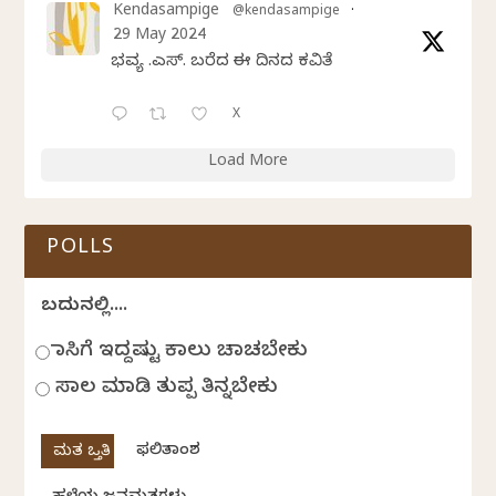
Kendasampige
@kendasampige
·
29 May 2024
ಭವ್ಯ ಟಿ.ಎಸ್. ಬರೆದ ಈ ದಿನದ ಕವಿತೆ
X
Load More
POLLS
ಬದುಕಿನಲ್ಲಿ....
ಹಾಸಿಗೆ ಇದ್ದಷ್ಟು ಕಾಲು ಚಾಚಬೇಕು
ಸಾಲ ಮಾಡಿ ತುಪ್ಪ ತಿನ್ನಬೇಕು
ಫಲಿತಾಂಶ