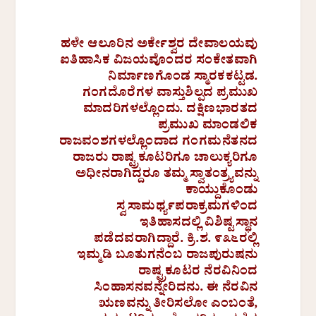
ಹಳೇ ಆಲೂರಿನ ಅರ್ಕೇಶ್ವರ ದೇವಾಲಯವು
ಐತಿಹಾಸಿಕ ವಿಜಯವೊಂದರ ಸಂಕೇತವಾಗಿ
ನಿರ್ಮಾಣಗೊಂಡ ಸ್ಮಾರಕಕಟ್ಟಡ.
ಗಂಗದೊರೆಗಳ ವಾಸ್ತುಶಿಲ್ಪದ ಪ್ರಮುಖ
ಮಾದರಿಗಳಲ್ಲೊಂದು. ದಕ್ಷಿಣಭಾರತದ
ಪ್ರಮುಖ ಮಾಂಡಲಿಕ
ರಾಜವಂಶಗಳಲ್ಲೊಂದಾದ ಗಂಗಮನೆತನದ
ರಾಜರು ರಾಷ್ಟ್ರಕೂಟರಿಗೂ ಚಾಲುಕ್ಯರಿಗೂ
ಅಧೀನರಾಗಿದ್ದರೂ ತಮ್ಮ ಸ್ವಾತಂತ್ರ್ಯವನ್ನು
ಕಾಯ್ದುಕೊಂಡು
ಸ್ವಸಾಮರ್ಥ್ಯಪರಾಕ್ರಮಗಳಿಂದ
ಇತಿಹಾಸದಲ್ಲಿ ವಿಶಿಷ್ಟಸ್ಥಾನ
ಪಡೆದವರಾಗಿದ್ದಾರೆ. ಕ್ರಿ.ಶ. ೯೩೬ರಲ್ಲಿ
ಇಮ್ಮಡಿ ಬೂತುಗನೆಂಬ ರಾಜಪುರುಷನು
ರಾಷ್ಟ್ರಕೂಟರ ನೆರವಿನಿಂದ
ಸಿಂಹಾಸನವನ್ನೇರಿದನು. ಈ ನೆರವಿನ
ಋಣವನ್ನು ತೀರಿಸಲೋ ಎಂಬಂತೆ,