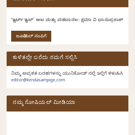
‘ಸ್ಟಾರ್ಟ್ ಸ್ಟಾಪ್’ ಆಟ ಮತ್ತು ವಡಬಾನಲ: ಕ್ಷಮಾ ವಿ ಭಾನುಪ್ರಕಾಶ್
ಜೂನಿಯರ್ ಸಂಪಿಗೆ
ಕುಳಿತಲ್ಲೇ ಬರೆದು ನಮಗೆ ಸಲ್ಲಿಸಿ
ನಿಮ್ಮ ಅಪ್ರಕಟಿತ ಬರಹಗಳನ್ನು ಯುನಿಕೋಡ್ ನಲ್ಲಿ ಇಲ್ಲಿಗೆ ಕಳುಹಿಸಿ
editor@kendasampige.com
ನಮ್ಮ ಸೋಷಿಯಲ್‌ ಮೀಡಿಯಾ