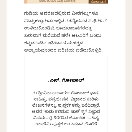
ಗುಡಿಯ ಆವರಣದಲ್ಲಿರುವ ವೀರಗಲ್ಲುಗಳೂ
ಮಾಸ್ತಿಕಲ್ಲುಗಳೂ ಇಲ್ಲಿನ ಗತವೈಭವದ ಸಾಕ್ಷಿಗಳಾಗಿ
ಉಳಿದುಕೊಂಡಿವೆ. ಚಾಮರಾಜನಗರದತ್ತ
ಬರುವಾಗ ಮರೆಯದೆ ಹಳೇ ಆಲೂರಿಗೆ ಬಂದು
ಕನ್ನಡನಾಡಿನ ಇತಿಹಾಸದ ಮಹತ್ವದ
ಅಧ್ಯಾಯವೊಂದರ ಪರಿಚಯ ಪಡೆದುಕೊಳ್ಳಿರಿ.
ಟಿ.ಎಸ್. ಗೋಪಾಲ್
ತಿರು ಶ್ರೀನಿವಾಸಾಚಾರ್ಯ ಗೋಪಾಲ್ ಭಾಷೆ,
ಸಾಹಿತ್ಯ, ವನ್ಯಜೀವನ, ವಿಜ್ಞಾನದ ಕುರಿತು
ಲೇಖನಗಳನ್ನು, ಪುಸ್ತಕಗಳನ್ನು ಬರೆದಿದ್ದಾರೆ.
ಅವರ ‘ಕಾಡು ಕಲಿಸುವ ಪಾಠ’ ಕೃತಿಗೆ ವಿಜ್ಞಾನ
ವಿಷಯದಲ್ಲಿ ೨೦೧೩ರ ಕರ್ನಾಟಕ ಸಾಹಿತ್ಯ
ಅಕಾಡೆಮಿ ಪುಸ್ತಕ ಬಹುಮಾನ ದೊರೆತಿದೆ.