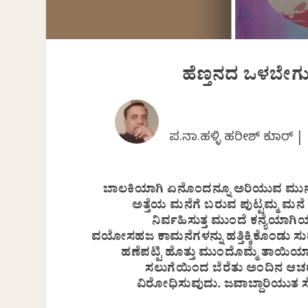
ಹೆಣ್ತನದ ಒಳಬೇಗುದ
ಪ.ನಾ.ಹಳ್ಳಿ ಹರೀಶ್ ಕುಮಾರ್ 
ಬಾಲಕಿಯಾಗಿ ಏನೊಂದನ್ನೂ ಅರಿಯುವ ಮುನ್ನವೇ
ಅತ್ತೆಯ ಮನೆಗೆ ಬರುವ ಪುಟ್ಟಮ್ಮ ಮನ
ನಿರ್ವಹಿಸುತ್ತ ಮುಂದೆ ಕನ್ಯೆಯ
ವಯೋಸಹಜ ಕಾಮನೆಗಳನ್ನು ಹತ್ತಿಕ್ಕಿಕೊಂಡು
ಹಣೆಪಟ್ಟಿ ಹೊತ್ತು ಮುಂದೊಮ್ಮೆ ತಾಯಿ
ಸಲುಗೆಯಿಂದ ಬೆರೆತು ಅಂದಿನ ಆಚ
ವಿರೋಧಿಸುವುದು. ಜವಾಬ್ದಾರಿಯುತ ಸೋ