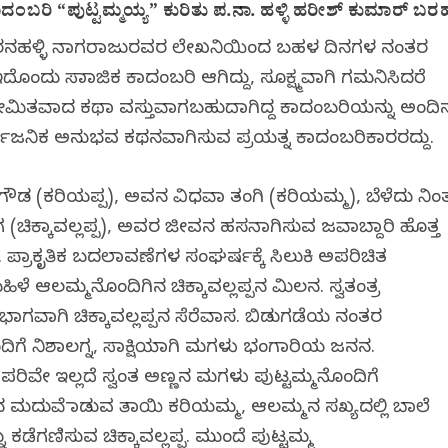
ಂಬರಿ “ಪುಟ್ಟಮ್ಮಯ್ಯ” ಕುರಿತು ಪ.ನಾ. ಹಳ್ಳಿ ಹರೀಶ್‌ ಕುಮಾರ್‌ ಬರ
ಾವೀರನಹಳ್ಳಿ ನಾಗರಾಜುರವರ ಲೇಖನಿಯಿಂದ ಬಹಳ ದಿನಗಳ ನಂತರ
ೊಂದು ಸಾಮಾಜಿಕ ಕಾದಂಬರಿ ಆಗಿದ್ದು, ಸೂಕ್ಷ್ಮವಾಗಿ ಗಮನಿಸಿದರೆ
ೀಮಿತವಾದ ಕಥಾ ವಸ್ತುವಾಗಬಹುದಾಗಿದ್ದ ಕಾದಂಬರಿಯನ್ನು ಅಂದಿ
 ಸಾರ್ವಜನಿಕ ಅನುಭವ ಕಥನವಾಗಿಸುವ ಪ್ರಯತ್ನ ಕಾದಂಬರಿಕಾರರದ್ದು.
ೌಡ (ಕರಿಯಪ್ಪ), ಅವನ ವಿಧವಾ ತಂಗಿ (ಕರಿಯಮ್ಮ), ಬೆಳೆದು ನಿಂ
ಚಿಕ್ಕಾವಲ್ಲಪ್ಪ), ಅವರ ಜೀವನ ಹಸನಾಗಿಸುವ ಜವಾಬ್ದಾರಿ ಹೊತ್ತ
 ಪ್ರಾಕೃತಿಕ ಬದಲಾವಣೆಗಳ ಸಂಘರ್ಷಕ್ಕೆ ಸಿಲುಕಿ ಅಪರಿಚಿತ
ಿಳೆ ಆಲಮ್ಮನೊಂದಿಗಿನ ಚಿಕ್ಕಾವಲ್ಲಪ್ಪನ ಮಿಲನ. ಸ್ವತಂತ್ರ
ಗವಾಗಿ ಚಿಕ್ಕಾವಲ್ಲಪ್ಪನ ಸೆರೆವಾಸ. ಬಿಡುಗಡೆಯ ನಂತರ
ಿಗೆ ನಿಶಾಲಗ್ನ, ಸಾಕ್ಷಿಯಾಗಿ ಮಗಳು ಭಂಗಾರಿಯ ಜನನ.
ಪರಿವೇ ಇಲ್ಲದೆ ಸ್ವಂತ ಅಣ್ಣನ ಮಗಳು ಪುಟ್ಟಮ್ಮನೊಂದಿಗೆ
ಪ್ಪನ ಮದುವೆ ಮಾಡುವ ತಾಯಿ ಕರಿಯಮ್ಮ, ಆಲಮ್ಮನ ಸಖ್ಯದಲ್ಲಿ ಬಾಲೆ
ನು ಕಡೆಗಣಿಸುವ ಚಿಕ್ಕಾವಲ್ಲಪ್ಪ. ಮುಂದೆ ಪುಟ್ಟಮ್ಮ