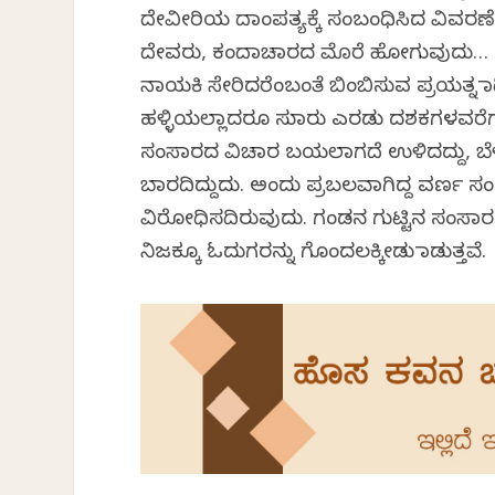
ದೇವೀರಿಯ ದಾಂಪತ್ಯಕ್ಕೆ ಸಂಬಂಧಿಸಿದ ವಿವರಣೆಯು
ದೇವರು, ಕಂದಾಚಾರದ ಮೊರೆ ಹೋಗುವುದು… 
ನಾಯಕಿ ಸೇರಿದರೆಂಬಂತೆ ಬಿಂಬಿಸುವ ಪ್ರಯತ್ನ ಮಾ
ಹಳ್ಳಿಯಲ್ಲಾದರೂ ಸುಮಾರು ಎರಡು ದಶಕಗಳವರೆಗ
ಸಂಸಾರದ ವಿಚಾರ ಬಯಲಾಗದೆ ಉಳಿದದ್ದು, ಬೆ
ಬಾರದಿದ್ದುದು. ಅಂದು ಪ್ರಬಲವಾಗಿದ್ದ ವರ್
ವಿರೋಧಿಸದಿರುವುದು. ಗಂಡನ ಗುಟ್ಟಿನ ಸಂಸಾರ
ನಿಜಕ್ಕೂ ಓದುಗರನ್ನು ಗೊಂದಲಕ್ಕೀಡು ಮಾಡುತ್ತವೆ.