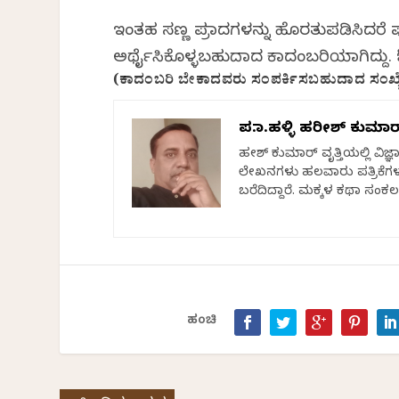
ಇಂತಹ ಸಣ್ಣ ಪ್ರಮಾದಗಳನ್ನು ಹೊರತುಪಡಿಸಿದರೆ 
ಅರ್ಥೈಸಿಕೊಳ್ಳಬಹುದಾದ ಕಾದಂಬರಿಯಾಗಿದ್ದು. 
(ಕಾದಂಬರಿ ಬೇಕಾದವರು ಸಂಪರ್ಕಿಸಬಹುದಾದ ಸಂಖ್ಯ
ಪ.ನಾ.ಹಳ್ಳಿ ಹರೀಶ್ ಕುಮಾರ
ಹರೀಶ್‌ ಕುಮಾರ್‌ ವೃತ್ತಿಯಲ್ಲಿ ವ
ಲೇಖನಗಳು ಹಲವಾರು ಪತ್ರಿಕೆಗಳ
ಬರೆದಿದ್ದಾರೆ. ಮಕ್ಕಳ ಕಥಾ ಸಂ
ಹಂಚಿ