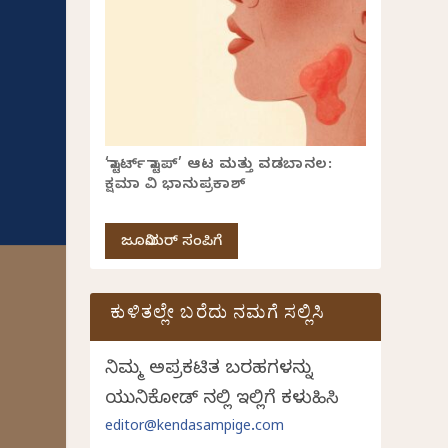
‘ಸ್ಟಾರ್ಟ್ ಸ್ಟಾಪ್’ ಆಟ ಮತ್ತು ವಡಬಾನಲ:
ಕ್ಷಮಾ ವಿ ಭಾನುಪ್ರಕಾಶ್
ಜೂನಿಯರ್ ಸಂಪಿಗೆ
ಕುಳಿತಲ್ಲೇ ಬರೆದು ನಮಗೆ ಸಲ್ಲಿಸಿ
ನಿಮ್ಮ ಅಪ್ರಕಟಿತ ಬರಹಗಳನ್ನು
ಯುನಿಕೋಡ್ ನಲ್ಲಿ ಇಲ್ಲಿಗೆ ಕಳುಹಿಸಿ
editor@kendasampige.com