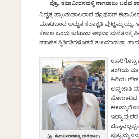
ಪ್ರೊ. ಕಟಾವೀರನಹಳ್ಳಿ ನಾಗರಾಜು ಬರೆದ ಕಾದ
ನಿವೃತ್ತ ಪ್ರಾಂಶುಪಾಲರಾದ ಪ್ರೊಫೆಸರ್ ಕಟ
ಮೂಡಿಬಂದ ಅದ್ಭುತ ಕಲಾಕೃತಿ ಪುಟ್ಟಮ್ಮಯ್ಯ. ಇದ
ಕೇವಲ ಒಂದು ಕುಟುಂಬ ಅಥವಾ ಮನೆತನಕ್ಕೆ ಸ
ಸಾಮಾಜಿಕ ಸ್ಥಿತಿಗತಿಗಳೊಡನೆ ತುಲನೆ ಮಾಡುತ್ತಾ
ಊರಿಗೊಬ್ಬ ಗ
ತಂಗಿಯ ಮಗ (
ಹಿರಿಯ ಗೌಡ.
ಅನ್ಯಜಾತಿ ಮಹ
ಹೋರಾಟದ ಭಾ
ಆಲಮ್ಮನೊಂದ
ಇದ್ಯಾವುದರ 
ಚಿಕ್ಕಾವಲ್ಲ
ಪುಟ್ಟಮ್ಮನನ್
(ಪ್ರೊ. ಕಟಾವೀರನಹಳ್ಳಿ ನಾಗರಾಜು)