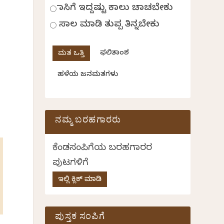
ಹಾಸಿಗೆ ಇದ್ದಷ್ಟು ಕಾಲು ಚಾಚಬೇಕು
ಸಾಲ ಮಾಡಿ ತುಪ್ಪ ತಿನ್ನಬೇಕು
ಫಲಿತಾಂಶ
ಹಳೆಯ ಜನಮತಗಳು
ನಮ್ಮ ಬರಹಗಾರರು
ಕೆಂಡಸಂಪಿಗೆಯ ಬರಹಗಾರರ
ಪುಟಗಳಿಗೆ
ಇಲ್ಲಿ ಕ್ಲಿಕ್ ಮಾಡಿ
ಪುಸ್ತಕ ಸಂಪಿಗೆ