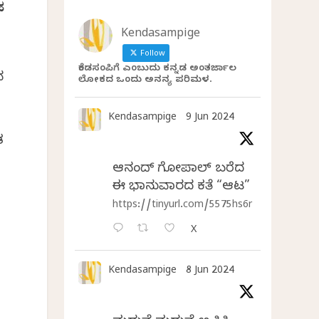
ಹ
Kendasampige
Follow
ಕೆಂಡಸಂಪಿಗೆ ಎಂಬುದು ಕನ್ನಡ ಅಂತರ್ಜಾಲ
ನ
ಲೋಕದ ಒಂದು ಅನನ್ಯ ಪರಿಮಳ.
Kendasampige
9 Jun 2024
ತ
ಆನಂದ್‌ ಗೋಪಾಲ್‌ ಬರೆದ
ಈ ಭಾನುವಾರದ ಕತೆ “ಆಟ”
https://tinyurl.com/5575hs6r
X
Kendasampige
8 Jun 2024