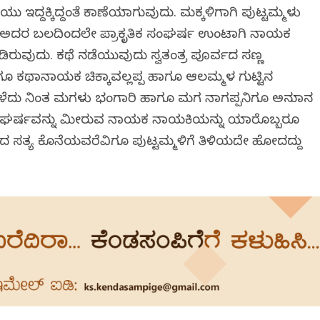
 ಇದ್ದಕ್ಕಿದ್ದಂತೆ ಕಾಣೆಯಾಗುವುದು. ಮಕ್ಕಳಿಗಾಗಿ ಪುಟ್ಟಮ್ಮಳು
ಅದರ ಬಲದಿಂದಲೇ ಪ್ರಾಕೃತಿಕ ಸಂಘರ್ಷ ಉಂಟಾಗಿ ನಾಯಕ
ಡಿರುವುದು. ಕಥೆ ನಡೆಯುವುದು ಸ್ವತಂತ್ರ ಪೂರ್ವದ ಸಣ್ಣ
ೂ ಕಥಾನಾಯಕ ಚಿಕ್ಕಾವಲ್ಲಪ್ಪ ಹಾಗೂ ಆಲಮ್ಮಳ ಗುಟ್ಟಿನ
ಳೆದು ನಿಂತ ಮಗಳು ಭಂಗಾರಿ ಹಾಗೂ ಮಗ ನಾಗಪ್ಪನಿಗೂ ಅನುಮಾನ
ಣ ಸಂಘರ್ಷವನ್ನು ಮೀರುವ ನಾಯಕ ನಾಯಕಿಯನ್ನು ಯಾರೊಬ್ಬರೂ
ದ ಸತ್ಯ ಕೊನೆಯವರೆವಿಗೂ ಪುಟ್ಟಮ್ಮಳಿಗೆ ತಿಳಿಯದೇ ಹೋದದ್ದು