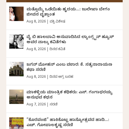
ಮತ್ತೊಮ್ಮೆ ಒಡೆಯಿತು ಹೃದಯ…: ಜುಲೇಖಾ ಬೇಗಂ
ಜೀವನ ವೃತ್ತಾಂತ
Aug 8, 2026
|
ವ್ಯಕ್ತಿ ವಿಶೇಷ
ವೈ ಬಿ ಹಾಲಬಾವಿ ಅನುವಾದಿಸಿದ ಲ್ಯಾಂಗ್ಸ್ಟನ್ ಹ್ಯೂಸ್
ಅವರ ನಾಲ್ಕು ಕವಿತೆಗಳು
Aug 8, 2026
|
ದಿನದ ಕವಿತೆ
ಜಗನ್‌ ಮೋಹನ್‌ ಎಂಬ ವಠಾರ: ಕೆ. ಸತ್ಯನಾರಾಯಣ
ಕಥಾ ಸರಣಿ
Aug 8, 2026
|
ದಿನದ ಅಗ್ರ ಬರಹ
ಮಾಕಳ್ಳಿಯ ಮಾಂತ್ರಿಕ ಕಥಿಕರು: ಎಸ್. ಗಂಗಾಧರಯ್ಯ
ಅನುಭವ ಕಥನ
Aug 7, 2026
|
ಸರಣಿ
“ಕೊರವಂಜಿ” ಹಾಕಿಕೊಟ್ಟ ಹಾಸ್ಯೋತ್ಸವದ ಹಾದಿ…:
ಎಚ್. ಗೋಪಾಲಕೃಷ್ಣ ಸರಣಿ