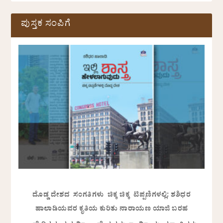
ಪುಸ್ತಕ ಸಂಪಿಗೆ
ದೊಡ್ಡ ದೇಶದ ಸಂಗತಿಗಳು ಚಿಕ್ಕ ಚಿಕ್ಕ ಟಿಪ್ಪಣಿಗಳಲ್ಲಿ: ಶಶಿಧರ
ಹಾಲಾಡಿಯವರ ಕೃತಿಯ ಕುರಿತು ನಾರಾಯಣ ಯಾಜಿ ಬರಹ