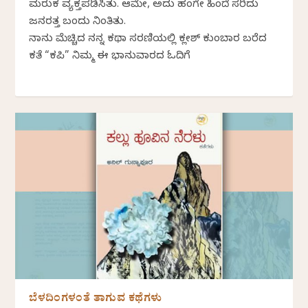
ಮರುಕ ವ್ಯಕ್ತಪಡಿಸಿತು. ಆಮೇಲೆ, ಅದು ಹಂಗೇ ಹಿಂದೆ ಸರಿದು
ಜನರತ್ತ ಬಂದು ನಿಂತಿತು.
ನಾನು ಮೆಚ್ಚಿದ ನನ್ನ ಕಥಾ ಸರಣಿಯಲ್ಲಿ ಕಲ್ಲೇಶ್‌ ಕುಂಬಾರ ಬರೆದ
ಕತೆ “ಕಪಿಲೆ” ನಿಮ್ಮ ಈ ಭಾನುವಾರದ ಓದಿಗೆ
ಬೆಳದಿಂಗಳಂತೆ ತಾಗುವ ಕಥೆಗಳು