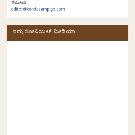
ಕಳುಹಿಸಿ
editor@kendasampige.com
ನಮ್ಮ ಸೋಷಿಯಲ್‌ ಮೀಡಿಯಾ