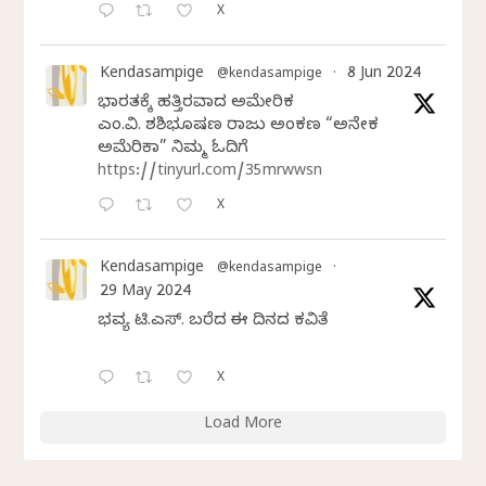
X
Kendasampige
8 Jun 2024
@kendasampige
·
ಭಾರತಕ್ಕೆ ಹತ್ತಿರವಾದ ಅಮೇರಿಕ
ಎಂ.ವಿ. ಶಶಿಭೂಷಣ ರಾಜು ಅಂಕಣ “ಅನೇಕ
ಅಮೆರಿಕಾ” ನಿಮ್ಮ ಓದಿಗೆ
https://tinyurl.com/35mrwwsn
X
Kendasampige
@kendasampige
·
29 May 2024
ಭವ್ಯ ಟಿ.ಎಸ್. ಬರೆದ ಈ ದಿನದ ಕವಿತೆ
X
Load More