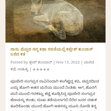
ನಾನು ಮೆಚ್ಚಿದ ನನ್ನ ಕಥಾ ಸರಣಿಯಲ್ಲಿ ಕಲ್ಲೇಶ್‌ ಕುಂಬಾರ್
ಬರೆದ ಕತೆ
Posted by
ಕಲ್ಲೇಶ್ ಕುಂಬಾರ್
|
Nov 13, 2022
|
ವಾರದ
ಕಥೆ
,
ಸಾಹಿತ್ಯ
|
ಪೂಜೇರಿ ಸಂಗಪ್ಪನ ಸಾವಿನಿಂದಾಗಿ ಕಂಗೆಟ್ಟಿದ್ದ ಕಪಿಲೆ, ಚಪ್ಪರದಿಂದ
ಎದ್ದು ಹೋಗಿ ಆತನ ಮನೆಯ ಮುಂದೆ ನಿಂತಿತು. ಆಗ, ಹೊರಗೆ
ಮನೆ ಮುಂದೆ ಗದಕಟ್ಟು ಕಟ್ಟಿ ಕೂಡ್ರಿಸಿದ್ದ ಪೂಜೇರಿ ಸಂಗಪ್ಪನ
ಹೆಣವನ್ನು ಕಂಡು, ದುಃಖ ತಡೆಯಲಾಗದೆ ನೆರೆದ ಜನರ ನಡುಕ
ತೂರಿಕೊಂಡು ಮುಂದೆ ಹೋಗಿ ಆತನನ್ನು ಮೂಸಿ ನೋಡಿ ತನ್ನ