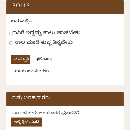
POLLS
ಬದುಕಿನಲ್ಲಿ....
ಹಾಸಿಗೆ ಇದ್ದಷ್ಟು ಕಾಲು ಚಾಚಬೇಕು
ಸಾಲ ಮಾಡಿ ತುಪ್ಪ ತಿನ್ನಬೇಕು
ಫಲಿತಾಂಶ
ಹಳೆಯ ಜನಮತಗಳು
ನಮ್ಮ ಬರಹಗಾರರು
ಕೆಂಡಸಂಪಿಗೆಯ ಬರಹಗಾರರ ಪುಟಗಳಿಗೆ
ಇಲ್ಲಿ ಕ್ಲಿಕ್ ಮಾಡಿ