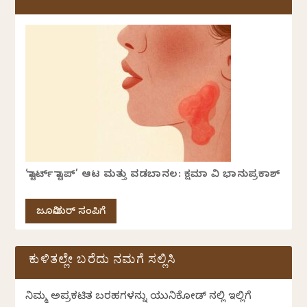
‘ಸ್ಟಾರ್ಟ್ ಸ್ಟಾಪ್’ ಆಟ ಮತ್ತು ವಡಬಾನಲ: ಕ್ಷಮಾ ವಿ ಭಾನುಪ್ರಕಾಶ್
ಜೂನಿಯರ್ ಸಂಪಿಗೆ
ಕುಳಿತಲ್ಲೇ ಬರೆದು ನಮಗೆ ಸಲ್ಲಿಸಿ
ನಿಮ್ಮ ಅಪ್ರಕಟಿತ ಬರಹಗಳನ್ನು ಯುನಿಕೋಡ್ ನಲ್ಲಿ ಇಲ್ಲಿಗೆ