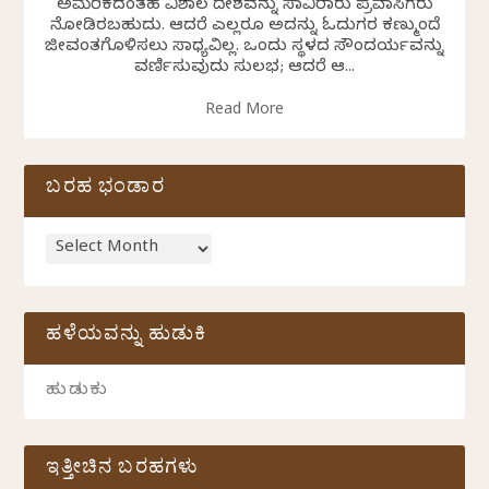
ಅಮೆರಿಕದಂತಹ ವಿಶಾಲ ದೇಶವನ್ನು ಸಾವಿರಾರು ಪ್ರವಾಸಿಗರು
ನೋಡಿರಬಹುದು. ಆದರೆ ಎಲ್ಲರೂ ಅದನ್ನು ಓದುಗರ ಕಣ್ಮುಂದೆ
ಜೀವಂತಗೊಳಿಸಲು ಸಾಧ್ಯವಿಲ್ಲ. ಒಂದು ಸ್ಥಳದ ಸೌಂದರ್ಯವನ್ನು
ವರ್ಣಿಸುವುದು ಸುಲಭ; ಆದರೆ ಆ...
Read More
ಬರಹ ಭಂಡಾರ
ಹಳೆಯವನ್ನು ಹುಡುಕಿ
ಇತ್ತೀಚಿನ ಬರಹಗಳು