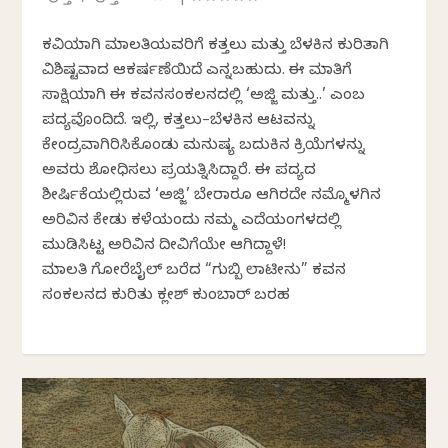
ಕವಿಯಾಗಿ ಮಾಲತಿಯವರಿಗೆ ಕತ್ತಲು ಮತ್ತು ಬೆಳಕಿನ ಕುರಿತಾಗಿ
ವಿಶಿಷ್ಟವಾದ ಆಕರ್ಷಣೆಯಿದೆ ಎನ್ನಬಹುದು. ಈ ಮಾತಿಗೆ
ಸಾಕ್ಷಿಯಾಗಿ ಈ ಕವನಸಂಕಲನದಲ್ಲಿ ‘ಅಜ್ಜಿ ಮತ್ತು..’ ಎಂಬ
ಪದ್ಯವೊಂದಿದೆ. ಇಲ್ಲಿ, ಕತ್ತಲು–ಬೆಳಕಿನ ಆಟವನ್ನು
ಕೇಂದ್ರವಾಗಿರಿಸಿಕೊಂಡು ಮನುಷ್ಯ ಬದುಕಿನ ಕ್ರಿಯೆಗಳನ್ನು
ಅವರು ಶೋಧಿ‌ಸಲು ಪ್ರಯತ್ನಿಸಿದ್ದಾರೆ.‌ ಈ ಪದ್ಯದ
ಶೀರ್ಷಿಕೆಯಲ್ಲಿರುವ ‘ಅಜ್ಜಿ’ ಬೇರಾರೂ ಆಗಿರದೇ ನಮ್ಮೊಳಗಿನ
ಅರಿವಿನ ಕೇಡು ಕಳೆಯಲೆಂದು ನಮ್ಮ ಎದೆಯಂಗಳದಲ್ಲಿ
ಮುಡಿಸಿಟ್ಟ ಅರಿವಿನ ದೀವಿಗೆಯೇ ಆಗಿದ್ದಾಳೆ!
ಮಾಲತಿ ಗೋರೆಬೈಲ್ ಬರೆದ “ಗುಬ್ಬಿ ಲಾಟೀನು” ಕವನ
ಸಂಕಲನದ ಕುರಿತು ಕಲ್ಲೇಶ್‌ ಕುಂಬಾರ್‌ ಬರಹ