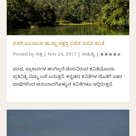
ನನಗೆ ಮೀಯುವ ಹುಚ್ಚು:ನಕ್ಷತ್ರ ಬರೆದ ದಿನದ ಕವಿತೆ
Posted by
ನಕ್ಷತ್ರ
|
Nov 24, 2017
|
ಸಾಹಿತ್ಯ
|
ಪಂಥ, ಪ್ರಾಕಾರಗಳ ಹಂಗಿಲ್ಲದೆ ಚೆಂದವಿರುವ ಕವಿತೆಯೊಂದು
ಪ್ರತಿನಿತ್ಯ ನಿಮ್ಮ ಬಳಿ ಬರುತ್ತಿದೆ. ಕನ್ನಡದ ಕವಿತೆಗಳ ಜೊತೆಗೆ ಇತರ
ಭಾಷೆಗಳಿಂದ ಅನುವಾದಗೊಳ್ಳುವ ಕವಿತೆಗಳೂ ಇಲ್ಲಿರುತ್ತವೆ.