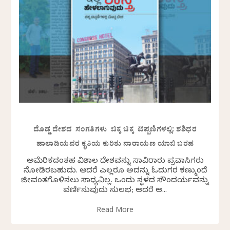
ದೊಡ್ಡ ದೇಶದ ಸಂಗತಿಗಳು ಚಿಕ್ಕ ಚಿಕ್ಕ ಟಿಪ್ಪಣಿಗಳಲ್ಲಿ: ಶಶಿಧರ
ಹಾಲಾಡಿಯವರ ಕೃತಿಯ ಕುರಿತು ನಾರಾಯಣ ಯಾಜಿ ಬರಹ
ಅಮೆರಿಕದಂತಹ ವಿಶಾಲ ದೇಶವನ್ನು ಸಾವಿರಾರು ಪ್ರವಾಸಿಗರು
ನೋಡಿರಬಹುದು. ಆದರೆ ಎಲ್ಲರೂ ಅದನ್ನು ಓದುಗರ ಕಣ್ಮುಂದೆ
ಜೀವಂತಗೊಳಿಸಲು ಸಾಧ್ಯವಿಲ್ಲ. ಒಂದು ಸ್ಥಳದ ಸೌಂದರ್ಯವನ್ನು
ವರ್ಣಿಸುವುದು ಸುಲಭ; ಆದರೆ ಆ...
Read More