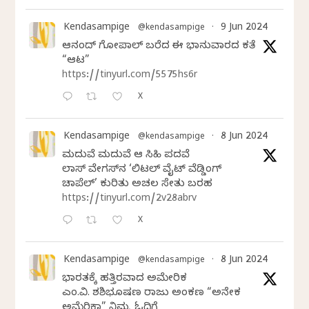
Kendasampige
9 Jun 2024
@kendasampige
·
ಆನಂದ್‌ ಗೋಪಾಲ್‌ ಬರೆದ ಈ ಭಾನುವಾರದ ಕತೆ
“ಆಟ”
https://tinyurl.com/5575hs6r
X
Kendasampige
8 Jun 2024
@kendasampige
·
ಮದುವೆ ಮದುವೆ ಆ ಸಿಹಿ ಪದವೆ
ಲಾಸ್‌ ವೇಗಸ್‌ನ ‘ಲಿಟಲ್ ವೈಟ್ ವೆಡ್ಡಿಂಗ್
ಚಾಪೆಲ್’ ಕುರಿತು ಅಚಲ ಸೇತು ಬರಹ
https://tinyurl.com/2v28abrv
X
Kendasampige
8 Jun 2024
@kendasampige
·
ಭಾರತಕ್ಕೆ ಹತ್ತಿರವಾದ ಅಮೇರಿಕ
ಎಂ.ವಿ. ಶಶಿಭೂಷಣ ರಾಜು ಅಂಕಣ “ಅನೇಕ
ಅಮೆರಿಕಾ” ನಿಮ್ಮ ಓದಿಗೆ