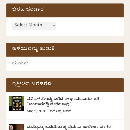
ಬರಹ ಭಂಡಾರ
ಹಳೆಯವನ್ನು ಹುಡುಕಿ
ಇತ್ತೀಚಿನ ಬರಹಗಳು
ನವೀನ್‌ ತೇಜಸ್ವಿ ಬರೆದ ಈ ಭಾನುವಾರದ ಕತೆ
“ಬಂಗಾರಕಡ್ಡಿ ಡೇರೆಹೂವು”
Aug 9, 2026
|
ದಿನದ ಅಗ್ರ ಬರಹ
ಮತ್ತೊಮ್ಮೆ ಒಡೆಯಿತು ಹೃದಯ…: ಜುಲೇಖಾ ಬೇಗಂ