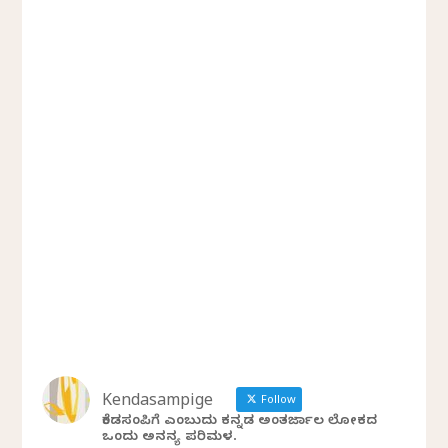
Kendasampige
Follow
ಕೆಂಡಸಂಪಿಗೆ ಎಂಬುದು ಕನ್ನಡ ಅಂತರ್ಜಾಲ ಲೋಕದ
ಒಂದು ಅನನ್ಯ ಪರಿಮಳ.