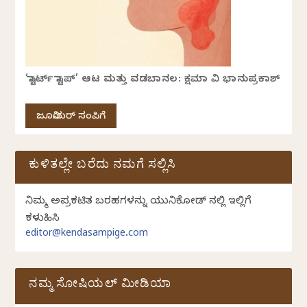
‘ಸ್ಟಾರ್ಟ್ ಸ್ಟಾಪ್’ ಆಟ ಮತ್ತು ವಡಬಾನಲ: ಕ್ಷಮಾ ವಿ ಭಾನುಪ್ರಕಾಶ್
ಜೂನಿಯರ್ ಸಂಪಿಗೆ
ಕುಳಿತಲ್ಲೇ ಬರೆದು ನಮಗೆ ಸಲ್ಲಿಸಿ
ನಿಮ್ಮ ಅಪ್ರಕಟಿತ ಬರಹಗಳನ್ನು ಯುನಿಕೋಡ್ ನಲ್ಲಿ ಇಲ್ಲಿಗೆ
ಕಳುಹಿಸಿ
editor@kendasampige.com
ನಮ್ಮ ಸೋಷಿಯಲ್‌ ಮೀಡಿಯಾ