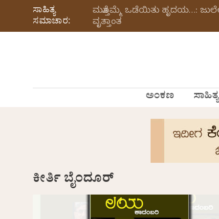
ಸಾಹಿತ್ಯ
ಮತ್ತೊಮ್ಮೆ ಒಡೆಯಿತು ಹೃದಯ…: ಜು
ಸಮಾಚಾರ:
ವೃತ್ತಾಂತ
ಅಂಕಣ
ಸಾಹಿತ್ಯ
ಕೀರ್ತಿ ಬೈಂದೂರ್