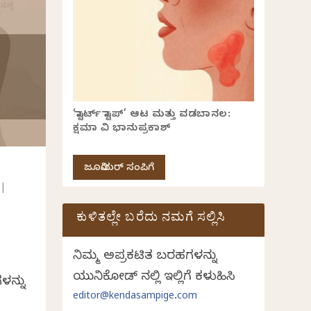
‘ಸ್ಟಾರ್ಟ್ ಸ್ಟಾಪ್’ ಆಟ ಮತ್ತು ವಡಬಾನಲ:
ಕ್ಷಮಾ ವಿ ಭಾನುಪ್ರಕಾಶ್
ಜೂನಿಯರ್ ಸಂಪಿಗೆ
|
ಕುಳಿತಲ್ಲೇ ಬರೆದು ನಮಗೆ ಸಲ್ಲಿಸಿ
ನಿಮ್ಮ ಅಪ್ರಕಟಿತ ಬರಹಗಳನ್ನು
ಯುನಿಕೋಡ್ ನಲ್ಲಿ ಇಲ್ಲಿಗೆ ಕಳುಹಿಸಿ
ಳನ್ನು
editor@kendasampige.com