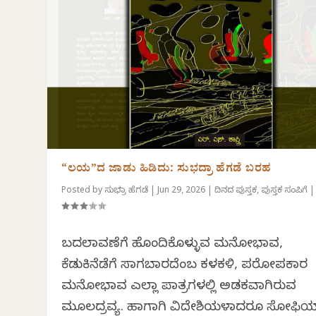
“ಲಯ”ದ ಜಾಡು ಹಿಡಿದು: ಸುಭದ್ರಾ ಹೆಗಡೆ ಬರಹ
Posted by
ಸುಭದ್ರಾ ಹೆಗಡೆ
|
Jun 29, 2026
|
ದಿನದ ಪುಸ್ತಕ
,
ಪುಸ್ತಕ ಸಂಪಿಗೆ
|
ಬದಲಾವಣೆಗೆ ಹೊಂದಿಕೊಳ್ಳುವ ಮನೋಭಾವ,
ಕೆಡುಕಿನೆಡೆಗೆ ಸಾಗಬಾರದೆಂಬ ಕಳಕಳಿ, ಪರೋಪಕಾರ
ಮನೋಭಾವ ಎಲ್ಲಾ ಪಾತ್ರಗಳಲ್ಲಿ ಅಡಕವಾಗಿರುವ
ಮೂಲದ್ರವ್ಯ. ಹಾಗಾಗಿ ವಿದೇಶಿಯಳಾದರೂ ಸೋಫಿ