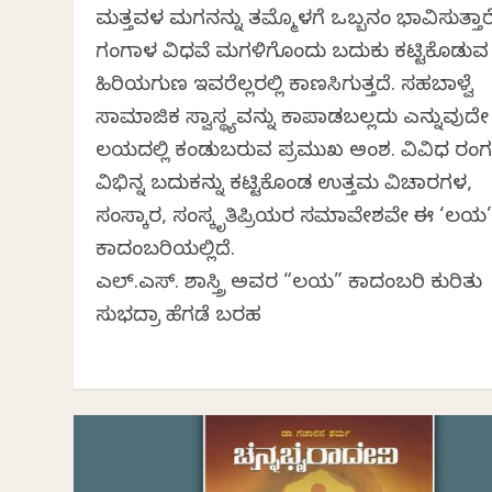
ಮತ್ತವಳ ಮಗನನ್ನು ತಮ್ಮೊಳಗೆ ಒಬ್ಬನಂತೆ ಭಾವಿಸುತ್ತಾರೆ
ಗಂಗಾಳ ವಿಧವೆ ಮಗಳಿಗೊಂದು ಬದುಕು ಕಟ್ಟಿಕೊಡುವ
ಹಿರಿಯಗುಣ ಇವರೆಲ್ಲರಲ್ಲಿ ಕಾಣಸಿಗುತ್ತದೆ. ಸಹಬಾಳ್ವೆ
ಸಾಮಾಜಿಕ ಸ್ವಾಸ್ಥ್ಯವನ್ನು ಕಾಪಾಡಬಲ್ಲದು ಎನ್ನುವುದೇ
ಲಯದಲ್ಲಿ ಕಂಡುಬರುವ ಪ್ರಮುಖ ಅಂಶ. ವಿವಿಧ ರಂಗದ
ವಿಭಿನ್ನ ಬದುಕನ್ನು ಕಟ್ಟಿಕೊಂಡ ಉತ್ತಮ ವಿಚಾರಗಳ,
ಸಂಸ್ಕಾರ, ಸಂಸ್ಕೃತಿಪ್ರಿಯರ ಸಮಾವೇಶವೇ ಈ ‘ಲಯ
ಕಾದಂಬರಿಯಲ್ಲಿದೆ.
ಎಲ್.ಎಸ್.‌ ಶಾಸ್ತ್ರಿ ಅವರ “ಲಯ” ಕಾದಂಬರಿ ಕುರಿತು
ಸುಭದ್ರಾ ಹೆಗಡೆ ಬರಹ