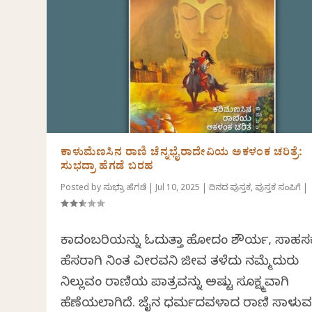
ಕಾಳುಮೆಣಸಿನ ರಾಣಿ ಚೆನ್ನಭೈರಾದೇವಿಯ ಅಕಳಂಕ ಚರಿತ್ರೆ:
ಸುಭದ್ರಾ ಹೆಗಡೆ ಬರಹ
Posted by
ಸುಭದ್ರಾ ಹೆಗಡೆ
|
Jul 10, 2025
|
ದಿನದ ಪುಸ್ತಕ
,
ಪುಸ್ತಕ ಸಂಪಿಗೆ
|
ಕಾದಂಬರಿಯನ್ನು ಓದುತ್ತಾ ಹೋದಂತೆ ಶೌರ್ಯ, ಸಾಹಸಕ್
ಹೆಸರಾಗಿ ನಿಂತ ವೀರವನಿತೆ ಜೀವ ತಳೆದು ನಮ್ಮೆದುರು
ನಿಲ್ಲುವಂತೆ ರಾಣಿಯ ಪಾತ್ರವನ್ನು ಅಷ್ಟು ಸೂಕ್ಷ್ಮವಾಗಿ
ಹೆಣೆಯಲಾಗಿದೆ. ಜೈನ ಧರ್ಮದವಳಾದ ರಾಣಿ ಸಾಳು