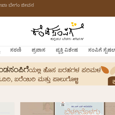
ಲೇಖಾ ಬೇಗಂ ಜೀವನ
ಸರಣಿ
ಪ್ರವಾಸ
ವ್ಯಕ್ತಿ ವಿಶೇಷ
ಸಂಪಿಗೆ ಸ್ಪೆಷಲ