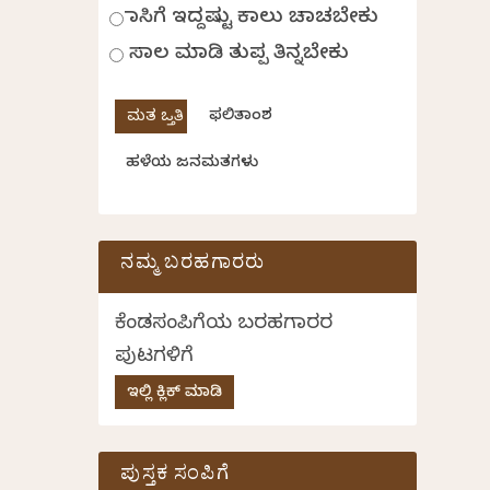
ಹಾಸಿಗೆ ಇದ್ದಷ್ಟು ಕಾಲು ಚಾಚಬೇಕು
ಸಾಲ ಮಾಡಿ ತುಪ್ಪ ತಿನ್ನಬೇಕು
ಫಲಿತಾಂಶ
ಹಳೆಯ ಜನಮತಗಳು
ನಮ್ಮ ಬರಹಗಾರರು
ಕೆಂಡಸಂಪಿಗೆಯ ಬರಹಗಾರರ
ಪುಟಗಳಿಗೆ
ಇಲ್ಲಿ ಕ್ಲಿಕ್ ಮಾಡಿ
ಪುಸ್ತಕ ಸಂಪಿಗೆ