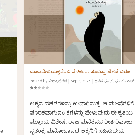
ಮಹಾದೇವಿಯಕ್ಕನೆಂಬ ಬೆಳಕು…: ಸುಭದ್ರಾ ಹೆಗಡೆ ಬರಹ
Posted by
ಸುಭದ್ರಾ ಹೆಗಡೆ
|
Sep 3, 2025
|
ದಿನದ ಪುಸ್ತಕ
,
ಪುಸ್ತಕ ಸಂಪಿಗೆ
ಅಕ್ಕನ ವಚನಗಳನ್ನು ಉದಾರಿಸುತ್ತ, ಆ ಘಟನೆಗಳಿಗೆ
ಪೂರಕವಾಗುವಂತೆ ಕತೆಗಳನ್ನು ಹೇಳುವುದು ಈ ಕೃತಿಯ
ಮತ್ತೊಂದು ವಿಶೇಷತೆ. ರಾಜ ಮನೆತನದ ರೀತಿ-ರಿವಾಜುಗ
ಯಾ
ಸ್ವತಂತ್ರ ಮನೋಭಾವದ ಅಕ್ಕನಿಗೆ ಸಹಿಸುವುದು