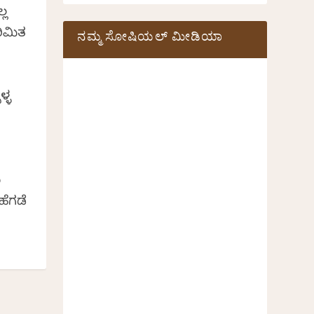
್ಲ
ರಿಮಿತ
ನಮ್ಮ ಸೋಷಿಯಲ್‌ ಮೀಡಿಯಾ
ಳ್ಳ
ು
ಹೆಗಡೆ