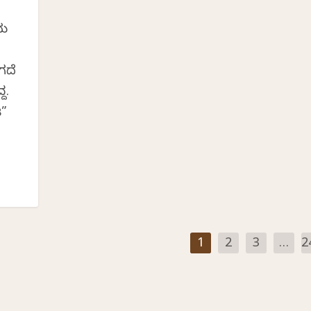
ಿಯ
,
ಗದೆ
ದ.
ಟ”
1
2
3
…
2