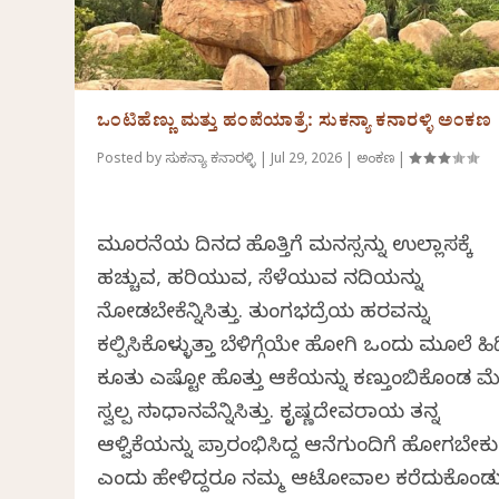
ಒಂಟಿಹೆಣ್ಣು ಮತ್ತು ಹಂಪೆಯಾತ್ರೆ: ಸುಕನ್ಯಾ ಕನಾರಳ್ಳಿ ಅಂಕಣ
Posted by
ಸುಕನ್ಯಾ ಕನಾರಳ್ಳಿ
|
Jul 29, 2026
|
ಅಂಕಣ
|
ಮೂರನೆಯ ದಿನದ ಹೊತ್ತಿಗೆ ಮನಸ್ಸನ್ನು ಉಲ್ಲಾಸಕ್ಕೆ
ಹಚ್ಚುವ, ಹರಿಯುವ, ಸೆಳೆಯುವ ನದಿಯನ್ನು
ನೋಡಬೇಕೆನ್ನಿಸಿತ್ತು. ತುಂಗಭದ್ರೆಯ ಹರವನ್ನು
ಕಲ್ಪಿಸಿಕೊಳ್ಳುತ್ತಾ ಬೆಳಿಗ್ಗೆಯೇ ಹೋಗಿ ಒಂದು ಮೂಲೆ ಹಿ
ಕೂತು ಎಷ್ಟೋ ಹೊತ್ತು ಆಕೆಯನ್ನು ಕಣ್ತುಂಬಿಕೊಂಡ ಮ
ಸ್ವಲ್ಪ ಸಮಾಧಾನವೆನ್ನಿಸಿತ್ತು. ಕೃಷ್ಣದೇವರಾಯ ತನ್ನ
ಆಳ್ವಿಕೆಯನ್ನು ಪ್ರಾರಂಭಿಸಿದ್ದ ಆನೆಗುಂದಿಗೆ ಹೋಗಬೇಕು
ಎಂದು ಹೇಳಿದ್ದರೂ ನಮ್ಮ ಆಟೋವಾಲ ಕರೆದುಕೊಂಡ