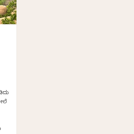
ಡಿದು
ೇಲೆ
ು