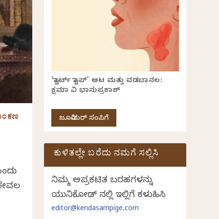
‘ಸ್ಟಾರ್ಟ್ ಸ್ಟಾಪ್’ ಆಟ ಮತ್ತು ವಡಬಾನಲ:
ಕ್ಷಮಾ ವಿ ಭಾನುಪ್ರಕಾಶ್
ಿ ಅಂಕಣ
ಜೂನಿಯರ್ ಸಂಪಿಗೆ
ಕುಳಿತಲ್ಲೇ ಬರೆದು ನಮಗೆ ಸಲ್ಲಿಸಿ
ಎಂದು
ನಿಮ್ಮ ಅಪ್ರಕಟಿತ ಬರಹಗಳನ್ನು
 ಕೇವಲ
ಯುನಿಕೋಡ್ ನಲ್ಲಿ ಇಲ್ಲಿಗೆ ಕಳುಹಿಸಿ
editor@kendasampige.com