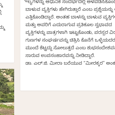
ಮೌಲ್ಯಗಳನ್ನು ಆಧುನಿಕ ಸಂದರ್ಭದಲ್ಲಿ ಅಳವಡಿಸಿಕೊಂ
್ಮ
ಬಾಳುವ ವ್ಯಕ್ತಿಗಳು ಹೇಗಿರುತ್ತಾರೆ ಎಂಬ ಪ್ರಶ್ನೆಯನ್ನ
ಿ
ಎತ್ತಿಕೊಂಡಿದ್ದಾರೆ. ಅಂತಹ ಬಾಳನ್ನು ಬಾಳುವ ವ್ಯಕ್ತಿಗಳ
ಮತ್ತು ಅವರಿಗೆ ಎದುರಾಗುವ ಪ್ರತಿಕೂಲ ಸ್ವಭಾವದ
ಮ್ಮ
ವ್ಯಕ್ತಿಗಳನ್ನು ಪಾತ್ರಗಳಾಗಿ ಇಟ್ಟುಕೊಂಡು, ಪರಸ್ಪರ ವಿರ
ಗುಣಗಳ ಸಂಘರ್ಷವನ್ನು ಚಿತ್ರಿಸಿ ಕೊನೆಗೆ ಒಳ್ಳೆಯದ
ಮುಂದೆ ಕೆಟ್ಟದ್ದು ಸೋಲುತ್ತದೆ ಎಂಬ ಶುಭಸಂದೇಶವನ್
ಸಾರುವ ಉಪಸಂಹಾರವನ್ನು ನೀಡಿದ್ದಾರೆ.
ಡಾ. ಎಲ್.ಜಿ. ಮೀರಾ ಬರೆಯುವ “ಮೀರಕ್ಕರ” ಅಂ