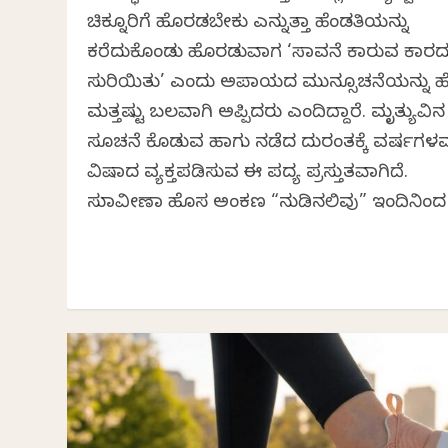
ಚಿಕ್ನೂರಿಗೆ ಹೊರಡಬೇಕು ಎನ್ನುತ್ತಾ ಹೆಂಡತಿಯನ್ನು
ಕರೆದುಕೊಂಡು ಹೊರಡುವಾಗ ‘ಸಾವನೆ ಕಾರುವ ಕಾರದ
ಸುರಿಯಿತು’ ಎಂದು ಅಪಾಯದ ಮುನ್ಸೂಚನೆಯನ್ನು ಹ
ಮತ್ತಷ್ಟು ಬಲವಾಗಿ ಅಪ್ಪಿದರು ಎಂದಿದ್ದಾರೆ. ಮೃತ್ಯುವಿನ
ಸೂಚನೆ ಕೊಡುವ ಹಾಗು ನಡೆದ ದುರಂತಕ್ಕೆ ವರ್ಷಗಳವ
ವಿಷಾದ ವ್ಯಕ್ತಪಡಿಸುವ ಈ ಪದ್ಯ ಪ್ರಸ್ತುತವಾಗಿದೆ.
ಸುಮಾವೀಣಾ ಹೊಸ ಅಂಕಣ “ನುಡಿನಲಿವು” ಇಂದಿನಿಂದ