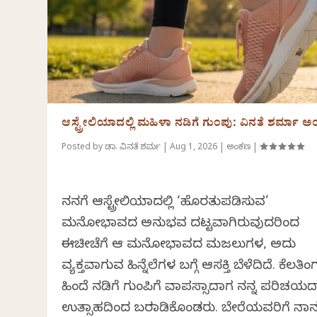
ಆಸ್ಟ್ರೇಲಿಯಾದಲ್ಲಿ ಮಹಿಳಾ ನಡಿಗೆ ಗುಂಪು: ವಿನತೆ ಶರ್ಮಾ 
Posted by
ಡಾ. ವಿನತೆ ಶರ್ಮ
|
Aug 1, 2026
|
ಅಂಕಣ
|
ನನಗೆ ಆಸ್ಟ್ರೇಲಿಯಾದಲ್ಲಿ ‘ಹೊರತುಪಡಿಸುವ’
ಮನೋಭಾವದ ಅನುಭವ ದಟ್ಟವಾಗಿರುವುದರಿಂದ
ಈಚೀಚೆಗೆ ಆ ಮನೋಭಾವದ ಮಜಲುಗಳ, ಅದು
ವ್ಯಕ್ತವಾಗುವ ಹಿನ್ನೆಲೆಗಳ ಬಗ್ಗೆ ಆಸಕ್ತಿ ಬೆಳೆದಿದೆ. ಕೆಲತಿ
ಹಿಂದೆ ನಡಿಗೆ ಗುಂಪಿಗೆ ವಾಪಸ್ಸಾದಾಗ ನನ್ನ ಪರಿಚಯದ
ಉತ್ಸಾಹದಿಂದ ಬರಮಾಡಿಕೊಂಡರು. ಬೇರೆಯವರಿಗೆ ನಾನ