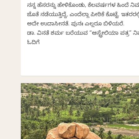
ನನ್ನ ಹೆಸರನ್ನು ಹೇಳಿಕೊಂಡು, ಕೆಲವರ್ಷಗಳ ಹಿಂದೆ ನಿಮ
ಜೊತೆ ನಡೆಯುತ್ತಿದ್ದೆ, ಎಂದೆಲ್ಲಾ ಪೀಠಿಕೆ ಕೊಟ್ಟೆ. ಇತರರಲ್ಲ
ಅದೇ ಉದಾಸೀನತೆ. ಪುನಃ ಎಲ್ಲರೂ ಬಿಳಿಯರೆ.
ಡಾ. ವಿನತೆ ಶರ್ಮ ಬರೆಯುವ “ಆಸ್ಟ್ರೇಲಿಯಾ ಪತ್ರ” ನಿ
ಓದಿಗೆ