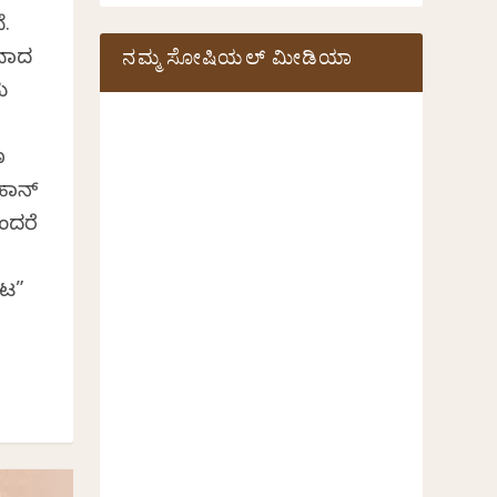
ೆ.
ನಮ್ಮ ಸೋಷಿಯಲ್‌ ಮೀಡಿಯಾ
ಕವಾದ
ು
ಣ
ಮಹಾನ್
ೆಂದರೆ
ೋಟ”