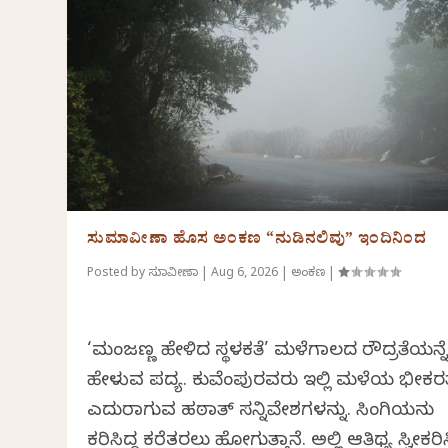
ಸುಮಾವೀಣಾ ಹೊಸ ಅಂಕಣ “ನುಡಿನಲಿವು” ಇಂದಿನಿಂದ
Posted by
ಸುಮಾವೀಣಾ
|
Aug 6, 2026
|
ಅಂಕಣ
|
‘ಮಂಜಣ್ಣ ಹೇಳಿದ ಸ್ಥಳಕತೆ’ ಮಳೆಗಾಲದ ರೌದ್ರತೆಯನ್ನ
ಹೇಳುವ ಪದ್ಯ. ಕುವೆಂಪುರವರು ಇಲ್ಲಿ ಮಳೆಯ ಭೀಕರತ
ಎದುರಾಗುವ ಹಠಾತ್ ಸನ್ನಿವೇಶಗಳನ್ನು. ಸಿಂಗಿಯನು
ಕರಿಸಿದ್ಧ ಕರೆತರಲು ಹೋಗುತ್ತಾನೆ. ಅಲ್ಲಿ ಆತಿಥ್ಯ ಸ್ವೀಕರಿ