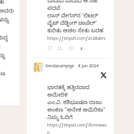
ಮದುವೆ ಮದುವೆ ಆ ಸಿಹಿ
ಡು
ಪದವೆ
ು ಅವರು
ಲಾಸ್‌ ವೇಗಸ್‌ನ ‘ಲಿಟಲ್
ನ್ನು
ವೈಟ್ ವೆಡ್ಡಿಂಗ್ ಚಾಪೆಲ್’
ಕುರಿತು ಅಚಲ ಸೇತು ಬರಹ
ುದ್ಧ
https://tinyurl.com/2v28abrv
ರ
X
ನು
Kendasampige
8 Jun 2024
ಕಣ
ಭಾರತಕ್ಕೆ ಹತ್ತಿರವಾದ
ಅಮೇರಿಕ
ಎಂ.ವಿ. ಶಶಿಭೂಷಣ ರಾಜು
ಅಂಕಣ “ಅನೇಕ ಅಮೆರಿಕಾ”
ನಿಮ್ಮ ಓದಿಗೆ
https://tinyurl.com/35mrwws
n