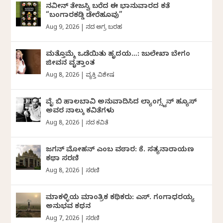
ನವೀನ್‌ ತೇಜಸ್ವಿ ಬರೆದ ಈ ಭಾನುವಾರದ ಕತೆ
“ಬಂಗಾರಕಡ್ಡಿ ಡೇರೆಹೂವು”
Aug 9, 2026
|
ದಿನದ ಅಗ್ರ ಬರಹ
ಮತ್ತೊಮ್ಮೆ ಒಡೆಯಿತು ಹೃದಯ…: ಜುಲೇಖಾ ಬೇಗಂ
ಜೀವನ ವೃತ್ತಾಂತ
Aug 8, 2026
|
ವ್ಯಕ್ತಿ ವಿಶೇಷ
ವೈ ಬಿ ಹಾಲಬಾವಿ ಅನುವಾದಿಸಿದ ಲ್ಯಾಂಗ್ಸ್ಟನ್ ಹ್ಯೂಸ್
ಅವರ ನಾಲ್ಕು ಕವಿತೆಗಳು
Aug 8, 2026
|
ದಿನದ ಕವಿತೆ
ಜಗನ್‌ ಮೋಹನ್‌ ಎಂಬ ವಠಾರ: ಕೆ. ಸತ್ಯನಾರಾಯಣ
ಕಥಾ ಸರಣಿ
Aug 8, 2026
|
ಸರಣಿ
ಮಾಕಳ್ಳಿಯ ಮಾಂತ್ರಿಕ ಕಥಿಕರು: ಎಸ್. ಗಂಗಾಧರಯ್ಯ
ಅನುಭವ ಕಥನ
Aug 7, 2026
|
ಸರಣಿ