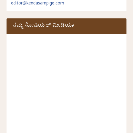
editor@kendasampige.com
ನಮ್ಮ ಸೋಷಿಯಲ್‌ ಮೀಡಿಯಾ