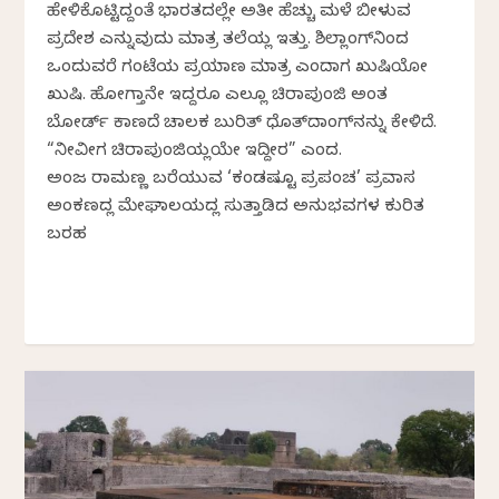
ಹೇಳಿಕೊಟ್ಟಿದ್ದಂತೆ ಭಾರತದಲ್ಲೇ ಅತೀ ಹೆಚ್ಚು ಮಳೆ ಬೀಳುವ
ಪ್ರದೇಶ ಎನ್ನುವುದು ಮಾತ್ರ ತಲೆಯಲ್ಲಿ ಇತ್ತು. ಶಿಲ್ಲಾಂಗ್‌ನಿಂದ
ಒಂದುವರೆ ಗಂಟೆಯ ಪ್ರಯಾಣ ಮಾತ್ರ ಎಂದಾಗ ಖುಷಿಯೋ
ಖುಷಿ. ಹೋಗ್ತಾನೇ ಇದ್ದರೂ ಎಲ್ಲೂ ಚಿರಾಪುಂಜಿ ಅಂತ
ಬೋರ್ಡ್ ಕಾಣದೆ ಚಾಲಕ ಬುರಿತ್ ಧೊತ್‍ದಾಂಗ್‍ನನ್ನು ಕೇಳಿದೆ.
“ನೀವೀಗ ಚಿರಾಪುಂಜಿಯಲ್ಲಿಯೇ ಇದ್ದೀರ” ಎಂದ.
ಅಂಜಲಿ ರಾಮಣ್ಣ ಬರೆಯುವ ‘ಕಂಡಷ್ಟೂ ಪ್ರಪಂಚ’ ಪ್ರವಾಸ
ಅಂಕಣದಲ್ಲಿ ಮೇಘಾಲಯದಲ್ಲಿ ಸುತ್ತಾಡಿದ ಅನುಭವಗಳ ಕುರಿತ
ಬರಹ