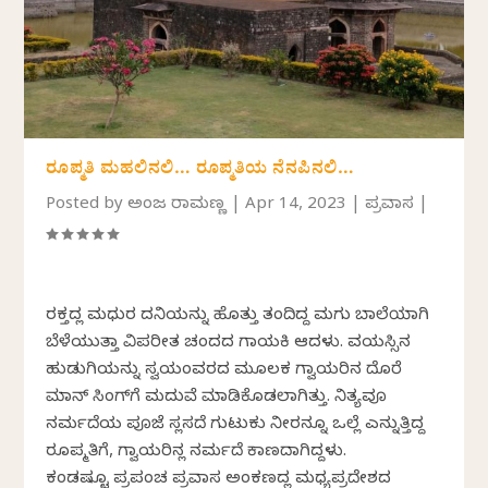
ರೂಪ್ಮತಿ ಮಹಲಿನಲಿ… ರೂಪ್ಮತಿಯ ನೆನಪಿನಲಿ…
Posted by
ಅಂಜಲಿ ರಾಮಣ್ಣ
|
Apr 14, 2023
|
ಪ್ರವಾಸ
|
ರಕ್ತದಲ್ಲಿ ಮಧುರ ದನಿಯನ್ನು ಹೊತ್ತು ತಂದಿದ್ದ ಮಗು ಬಾಲೆಯಾಗಿ
ಬೆಳೆಯುತ್ತಾ ವಿಪರೀತ ಚಂದದ ಗಾಯಕಿ ಆದಳು. ವಯಸ್ಸಿನ
ಹುಡುಗಿಯನ್ನು ಸ್ವಯಂವರದ ಮೂಲಕ ಗ್ವಾಲಿಯರಿನ ದೊರೆ
ಮಾನ್ ಸಿಂಗ್‍ಗೆ ಮದುವೆ ಮಾಡಿಕೊಡಲಾಗಿತ್ತು. ನಿತ್ಯವೂ
ನರ್ಮದೆಯ ಪೂಜೆ ಸಲ್ಲಿಸದೆ ಗುಟುಕು ನೀರನ್ನೂ ಒಲ್ಲೆ ಎನ್ನುತ್ತಿದ್ದ
ರೂಪ್ಮತಿಗೆ, ಗ್ವಾಲಿಯರಿನಲ್ಲಿ ನರ್ಮದೆ ಕಾಣದಾಗಿದ್ದಳು.
ಕಂಡಷ್ಟೂ ಪ್ರಪಂಚ ಪ್ರವಾಸ ಅಂಕಣದಲ್ಲಿ ಮಧ್ಯಪ್ರದೇಶದ