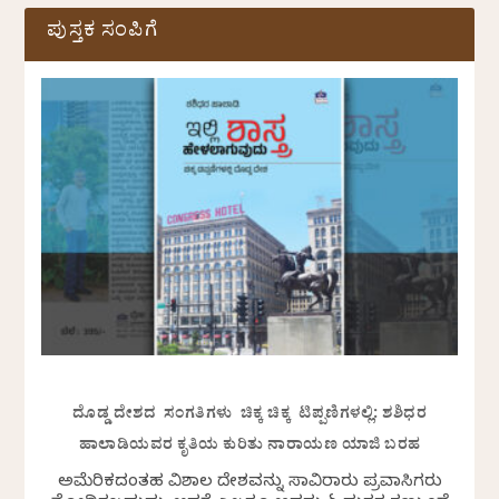
ಪುಸ್ತಕ ಸಂಪಿಗೆ
ದೊಡ್ಡ ದೇಶದ ಸಂಗತಿಗಳು ಚಿಕ್ಕ ಚಿಕ್ಕ ಟಿಪ್ಪಣಿಗಳಲ್ಲಿ: ಶಶಿಧರ
ಹಾಲಾಡಿಯವರ ಕೃತಿಯ ಕುರಿತು ನಾರಾಯಣ ಯಾಜಿ ಬರಹ
ಅಮೆರಿಕದಂತಹ ವಿಶಾಲ ದೇಶವನ್ನು ಸಾವಿರಾರು ಪ್ರವಾಸಿಗರು