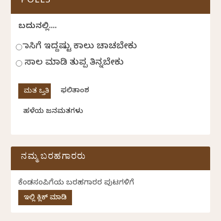
POLLS
ಬದುಕಿನಲ್ಲಿ....
ಹಾಸಿಗೆ ಇದ್ದಷ್ಟು ಕಾಲು ಚಾಚಬೇಕು
ಸಾಲ ಮಾಡಿ ತುಪ್ಪ ತಿನ್ನಬೇಕು
ಫಲಿತಾಂಶ
ಹಳೆಯ ಜನಮತಗಳು
ನಮ್ಮ ಬರಹಗಾರರು
ಕೆಂಡಸಂಪಿಗೆಯ ಬರಹಗಾರರ ಪುಟಗಳಿಗೆ
ಇಲ್ಲಿ ಕ್ಲಿಕ್ ಮಾಡಿ