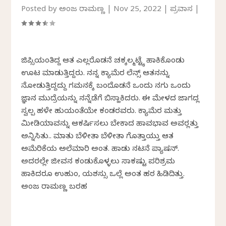
Posted by
ಅಂಜಲಿ ರಾಮಣ್ಣ
|
Nov 25, 2022
|
ಪ್ರವಾಸ
|
ಜಿಪ್ಸಿಯಂತಿದ್ದ ಆತ ಎಲ್ಲರೊಡನೆ ಚಕ್ಕಲ್ಮಟ್ಟ್ಕೆ ಹಾಕಿಕೊಂಡು
ಊಟ ಮಾಡುತ್ತಿದ್ದರು. ನನ್ನ ಕ್ಯಾಮೆರ ಲೆನ್ಸ್ ಆತನನ್ನು
ನೋಡುತ್ತಿದ್ದದ್ದು ಗಮನಕ್ಕೆ ಬಂದೊಡನೆ ಒಂದು ನಗು ಒಂದು
ಜ್ಞಾನ ಮುದ್ರೆಯನ್ನು ನನ್ನೆಡೆಗೆ ಬಿಸ್ಹಾಕಿದರು. ಈ ಮೇಳದ ಜಾಗದಲ್ಲಿ
ಸ್ವಲ್ಪ ಹಳೇ ಹುಲಿಯಂತೆಯೇ ಕಂಡರವರು. ಕ್ಯಾಮೆರ ಮತ್ತು
ಮೀಡಿಯಾವನ್ನು ಆಕರ್ಷಿಸಲು ಬೇಕಾದ ಹಾವಭಾವ ಅವರಲ್ಲಿತ್ತು
ಅನ್ನಿಸಿತು.. ಮಾತು ಬೆಳೀತಾ ಬೆಳೀತಾ ಗೊತ್ತಾಯ್ತು ಆತ
ಅಮೆರಿಕೆಯ ಅಲೆಮಾರಿ ಅಂತ. ಹಾಡು ನಟನೆ ಪ್ಯಾಷನ್.
ಅದರಲ್ಲೇ ಜೀವನ ಕಂಡುಕೊಳ್ಳಲು ಸಾಕಷ್ಟು ಪರಿಶ್ರಮ
ಹಾಕಿದರೂ ಉಹುಂ, ಯಶಸ್ಸು ಒಲ್ಲೆ ಅಂತ ಹಠ ಹಿಡಿದಿತ್ತು.
ಅಂಜಲಿ ರಾಮಣ್ಣ ಬರಹ