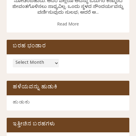
ನೋಡಿರಬಹುದು. ಆದರೆ ಎಲ್ಲರೂ ಅದನ್ನು ಓದುಗರ ಕಣ್ಮುಂದೆ
ಜೀವಂತಗೊಳಿಸಲು ಸಾಧ್ಯವಿಲ್ಲ. ಒಂದು ಸ್ಥಳದ ಸೌಂದರ್ಯವನ್ನು
ವರ್ಣಿಸುವುದು ಸುಲಭ; ಆದರೆ ಆ...
Read More
ಬರಹ ಭಂಡಾರ
ಹಳೆಯವನ್ನು ಹುಡುಕಿ
ಇತ್ತೀಚಿನ ಬರಹಗಳು