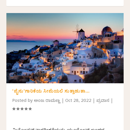
‘ವೈನು’ಗಾರಿಕೆಯ ಸೀಮೆಯಲಿ ಸುತ್ತಾಡುತಾ…
Posted by
ಅಂಜಲಿ ರಾಮಣ್ಣ
|
Oct 28, 2022
|
ಪ್ರವಾಸ
|