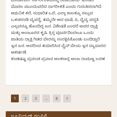
ಮಿನೋವನ್ ನಾಗರೀಕತೆಯನ್ನು ಯೂರೋಪ್ ಖಂಡದ
ಮೊದಲ ಮುಂದುವರೆದ ನಾಗರೀಕತೆ ಎಂದು ಗುರುತಿಸಲಾಗಿದೆ.
ಆಧುನಿಕ ಕಲೆ, ಸುಧಾರಿತ ಒಲೆ, ಎಲ್ಲಾ ಕಾಲಕ್ಕೂ ಸಲ್ಲುವ
ಒಳಚರಂಡಿ ವ್ಯವಸ್ಥೆ, ತಮ್ಮದೇ ಆದ ಭಾಷೆ, ಲಿಪಿ, ವೈದ್ಯ ಪದ್ಧತಿ
ಎಲ್ಲವನ್ನೂ ಹೊಂದಿದ್ದ ಜನ. ವಿಶೇಷತೆ ಎಂದರೆ ಅವರ ದ್ರಾಕ್ಷಿ
ಮತ್ತು ಅಂಜೂರದ ಕೃಷಿ. ಕ್ರಿಸ್ತ ಪೂರ್ವದಿಂದಲೂ ಒಂದು
ಜಾತಿಯ ದ್ರಾಕ್ಷಿ ಗಿಡದ ಬೇರನ್ನು ಸಂರಕ್ಷಿಸಿಕೊಂಡು ಬಂದಿದ್ದಾರೆ
ಇಲ್ಲಿನ ಜನ. ಅದರಿಂದ ತಯಾರಿಸಿದ ವೈನ್ ಪೇಯ ಇಲ್ಲಿನ ವ್ಯಾಪಾರದ
ಆಕರ್ಷಣೆ.
ಕಂಡಷ್ಟೂ ಪ್ರಪಂಚ ಪ್ರವಾಸ ಅಂಕಣದಲ್ಲಿ ಅಂಜಲಿ ರಾಮಣ್ಣ ಬರಹ
1
2
3
…
8