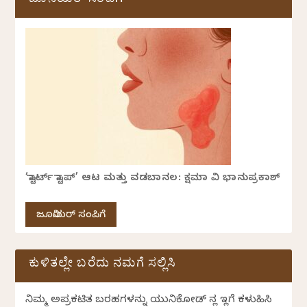
ಜೂನಿಯರ್ ಸಂಪಿಗೆ
‘ಸ್ಟಾರ್ಟ್ ಸ್ಟಾಪ್’ ಆಟ ಮತ್ತು ವಡಬಾನಲ: ಕ್ಷಮಾ ವಿ ಭಾನುಪ್ರಕಾಶ್
ಜೂನಿಯರ್ ಸಂಪಿಗೆ
ಕುಳಿತಲ್ಲೇ ಬರೆದು ನಮಗೆ ಸಲ್ಲಿಸಿ
ನಿಮ್ಮ ಅಪ್ರಕಟಿತ ಬರಹಗಳನ್ನು ಯುನಿಕೋಡ್ ನಲ್ಲಿ ಇಲ್ಲಿಗೆ ಕಳುಹಿಸಿ