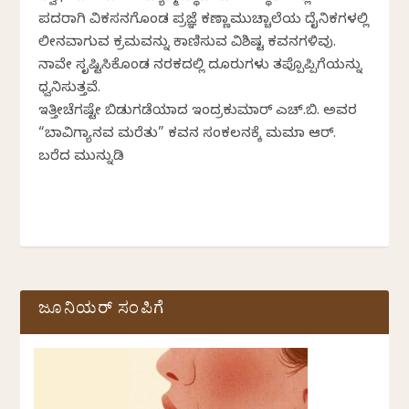
ಪದರಾಗಿ ವಿಕಸನಗೊಂಡ ಪ್ರಜ್ಞೆ ಕಣ್ಣಾಮುಚ್ಚಾಲೆಯ ದೈನಿಕಗಳಲ್ಲಿ
ಲೀನವಾಗುವ ಕ್ರಮವನ್ನು ಕಾಣಿಸುವ ವಿಶಿಷ್ಟ ಕವನಗಳಿವು.
ನಾವೇ ಸೃಷ್ಟಿಸಿಕೊಂಡ ನರಕದಲ್ಲಿ ದೂರುಗಳು ತಪ್ಪೊಪ್ಪಿಗೆಯನ್ನು
ಧ್ವನಿಸುತ್ತವೆ.
ಇತ್ತೀಚೆಗಷ್ಟೇ ಬಿಡುಗಡೆಯಾದ ಇಂದ್ರಕುಮಾರ್ ಎಚ್.ಬಿ. ಅವರ
“ಬಾವಿಗ್ಯಾನವ ಮರೆತು” ಕವನ ಸಂಕಲನಕ್ಕೆ ಮಮತಾ ಆರ್.
ಬರೆದ ಮುನ್ನುಡಿ
ಜೂನಿಯರ್ ಸಂಪಿಗೆ