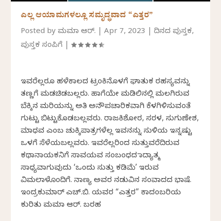
ಎಲ್ಲ ಆಯಾಮಗಳಲ್ಲೂ ಸಮೃದ್ಧವಾದ “ಎತ್ತರ”
Posted by
ಮಮತಾ ಆರ್.
|
Apr 7, 2023
|
ದಿನದ ಪುಸ್ತಕ
,
ಪುಸ್ತಕ ಸಂಪಿಗೆ
|
ಇವರೆಲ್ಲರೂ ಹಳೆಕಾಲದ ಟ್ರಂಕಿನೊಳಗೆ ಘಾತುಕ ರಹಸ್ಯವನ್ನು
ತಣ್ಣಗೆ ಮಡಚಿಡಬಲ್ಲರು. ಹಾಗೆಯೇ ಮಡಿಲಿನಲ್ಲಿ ಮಲಗಿರುವ
ಬೆಕ್ಕಿನ ಮರಿಯನ್ನು ಅತಿ ಅನೌಪಚಾರಿಕವಾಗಿ ಕೆಳಗಿಳಿಸುವಂತೆ
ಗುಟ್ಟು ಬಿಟ್ಟುಕೊಡಬಲ್ಲವರು. ರಾಜಕಿಶೋರ, ಸರಳ, ಸುಗುಣೇಶ,
ಮಾಧವ ಎಂಬ ಚುಕ್ಕಿಪಾತ್ರಗಳೆಲ್ಲ ಇವನನ್ನು ಸುಳಿಯ ಇನ್ನಷ್ಟು
ಒಳಗೆ ಸೆಳೆಯಬಲ್ಲವರು. ಇವರೆಲ್ಲರಿಂದ ಸುತ್ತುವರೆದಿರುವ
ಕಥಾನಾಯಕನಿಗೆ ಸಾವಯವ ಸಂಬಂಧದ ತಾದ್ಯಾತ್ಮ
ಸಾಧ್ಯವಾಗುವುದು ‘ಒಂದು ಸುತ್ತು ಕಡಿಮೆ’ ಇರುವ
ವಿಮಲಾಳೊಂದಿಗೆ. ನಾಣ್ಯ ಅವರ ನಡುವಿನ ಸಂವಾದದ ಭಾಷೆ.
ಇಂದ್ರಕುಮಾರ್ ಎಚ್.ಬಿ. ಯವರ “ಎತ್ತರ” ಕಾದಂಬರಿಯ
ಕುರಿತು ಮಮತಾ ಆರ್. ಬರಹ