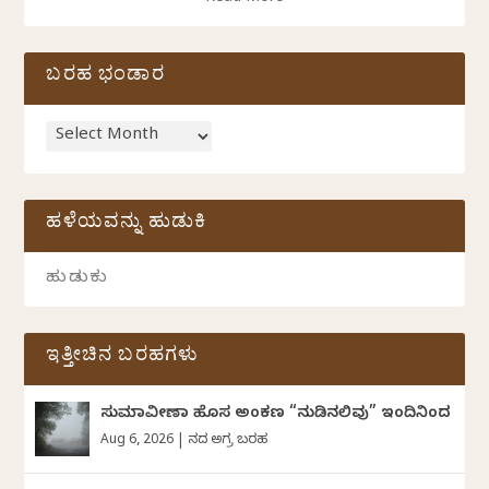
ಬರಹ ಭಂಡಾರ
ಹಳೆಯವನ್ನು ಹುಡುಕಿ
ಇತ್ತೀಚಿನ ಬರಹಗಳು
ಸುಮಾವೀಣಾ ಹೊಸ ಅಂಕಣ “ನುಡಿನಲಿವು” ಇಂದಿನಿಂದ
Aug 6, 2026
|
ದಿನದ ಅಗ್ರ ಬರಹ