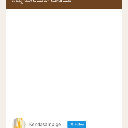
ನಮ್ಮ ಸೋಷಿಯಲ್‌ ಮೀಡಿಯಾ
Kendasampige
Follow