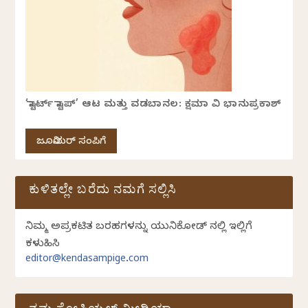
‘ಸ್ಟಾರ್ಟ್ ಸ್ಟಾಪ್’ ಆಟ ಮತ್ತು ವಡಬಾನಲ: ಕ್ಷಮಾ ವಿ ಭಾನುಪ್ರಕಾಶ್
ಜೂನಿಯರ್ ಸಂಪಿಗೆ
ಕುಳಿತಲ್ಲೇ ಬರೆದು ನಮಗೆ ಸಲ್ಲಿಸಿ
ನಿಮ್ಮ ಅಪ್ರಕಟಿತ ಬರಹಗಳನ್ನು ಯುನಿಕೋಡ್ ನಲ್ಲಿ ಇಲ್ಲಿಗೆ
ಕಳುಹಿಸಿ
editor@kendasampige.com