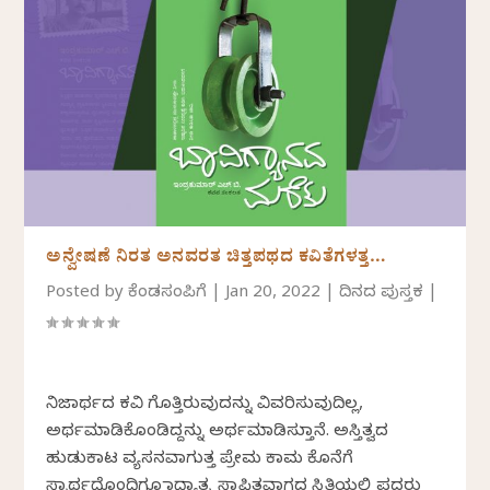
ಅನ್ವೇಷಣೆ ನಿರತ ಅನವರತ ಚಿತ್ತಪಥದ ಕವಿತೆಗಳತ್ತ…
Posted by
ಕೆಂಡಸಂಪಿಗೆ
|
Jan 20, 2022
|
ದಿನದ ಪುಸ್ತಕ
|
ನಿಜಾರ್ಥದ ಕವಿ ಗೊತ್ತಿರುವುದನ್ನು ವಿವರಿಸುವುದಿಲ್ಲ,
ಅರ್ಥಮಾಡಿಕೊಂಡಿದ್ದನ್ನು ಅರ್ಥಮಾಡಿಸುತ್ತಾನೆ. ಅಸ್ತಿತ್ವದ
ಹುಡುಕಾಟ ವ್ಯಸನವಾಗುತ್ತ ಪ್ರೇಮ ಕಾಮ ಕೊನೆಗೆ
ಸ್ವಾರ್ಥದೊಂದಿಗೂ ತಾದ್ಯಾತ್ಮ ಸ್ಥಾಪಿತವಾಗದ ಸ್ಥಿತಿಯಲ್ಲಿ ಪದರು