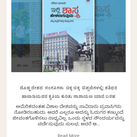
ದೊಡ್ಡ ದೇಶದ ಸಂಗತಿಗಳು ಚಿಕ್ಕ ಚಿಕ್ಕ ಟಿಪ್ಪಣಿಗಳಲ್ಲಿ: ಶಶಿಧರ
ಹಾಲಾಡಿಯವರ ಕೃತಿಯ ಕುರಿತು ನಾರಾಯಣ ಯಾಜಿ ಬರಹ
ಅಮೆರಿಕದಂತಹ ವಿಶಾಲ ದೇಶವನ್ನು ಸಾವಿರಾರು ಪ್ರವಾಸಿಗರು
ನೋಡಿರಬಹುದು. ಆದರೆ ಎಲ್ಲರೂ ಅದನ್ನು ಓದುಗರ ಕಣ್ಮುಂದೆ
ಜೀವಂತಗೊಳಿಸಲು ಸಾಧ್ಯವಿಲ್ಲ. ಒಂದು ಸ್ಥಳದ ಸೌಂದರ್ಯವನ್ನು
ವರ್ಣಿಸುವುದು ಸುಲಭ; ಆದರೆ ಆ...
Read More