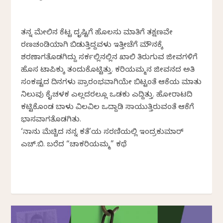
ತನ್ನ ಮೇಲಿನ ಕೆಟ್ಟ ದೃಷ್ಟಿಗೆ ಹೊಲಸು ಮಾತಿಗೆ ತಕ್ಷಣವೇ
ರಣಚಂಡಿಯಾಗಿ ಬಿಡುತ್ತಿದ್ದವಳು ಇತ್ತೀಚೆಗೆ ಮೌನಕ್ಕೆ
ಶರಣಾಗತೊಡಗಿದ್ದು ಸರ್ಕಲ್ಲಿನಲ್ಲಿನ ಖಾಲಿ ತಿರುಗುವ ಜೀವಗಳಿಗೆ
ಹೊಸ ಟಾಪಿಕ್ಕು ತಂದುಕೊಟ್ಟಿತ್ತು. ಕರಿಯಮ್ಮನ ಜೀವನದ ಅತಿ
ಸಂಕಷ್ಟದ ದಿನಗಳು ಪ್ರಾರಂಭವಾಗಿಯೇ ಬಿಟ್ಟಂತೆ ಆಕೆಯ ಮಾತು
ನಿಲುವು ಕೈಚಳಕ ಎಲ್ಲದರಲ್ಲೂ ಒಡಕು ಎದ್ದಿತ್ತು. ಹೋರಾಟದಿ
ಕಟ್ಟಿಕೊಂಡ ಬಾಳು ವಿಲವಿಲ ಒದ್ದಾಡಿ ಸಾಯುತ್ತಿರುವಂತೆ ಆಕೆಗೆ
ಭಾಸವಾಗತೊಡಗಿತು.
‘ನಾನು ಮೆಚ್ಚಿದ ನನ್ನ ಕತೆ’ಯ ಸರಣಿಯಲ್ಲಿ ಇಂದ್ರಕುಮಾರ್
ಎಚ್.ಬಿ. ಬರೆದ “ಚಾಕರಿಯಮ್ಮ” ಕಥೆ