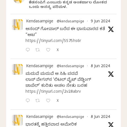
ಕೆಂಡಸಂಪಿಗೆ ಎಂಬುದು ಕನ್ನಡ ಅಂತರ್ಜಾಲ ಲೋಕದ
ಒಂದು ಅನನ್ಯ ಪರಿಮಳ.
Kendasampige
9 Jun 2024
@kendasampige
·
ಆನಂದ್‌ ಗೋಪಾಲ್‌ ಬರೆದ ಈ ಭಾನುವಾರದ ಕತೆ
“ಆಟ”
https://tinyurl.com/5575hs6r
X
Kendasampige
8 Jun 2024
@kendasampige
·
ಮದುವೆ ಮದುವೆ ಆ ಸಿಹಿ ಪದವೆ
ಲಾಸ್‌ ವೇಗಸ್‌ನ ‘ಲಿಟಲ್ ವೈಟ್ ವೆಡ್ಡಿಂಗ್
ಚಾಪೆಲ್’ ಕುರಿತು ಅಚಲ ಸೇತು ಬರಹ
https://tinyurl.com/2v28abrv
X
Kendasampige
8 Jun 2024
@kendasampige
·
ಭಾರತಕ್ಕೆ ಹತ್ತಿರವಾದ ಅಮೇರಿಕ