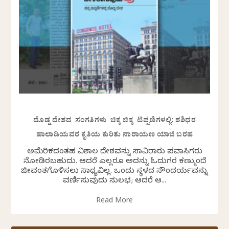
ದೊಡ್ಡ ದೇಶದ ಸಂಗತಿಗಳು ಚಿಕ್ಕ ಚಿಕ್ಕ ಟಿಪ್ಪಣಿಗಳಲ್ಲಿ: ಶಶಿಧರ
ಹಾಲಾಡಿಯವರ ಕೃತಿಯ ಕುರಿತು ನಾರಾಯಣ ಯಾಜಿ ಬರಹ
ಅಮೆರಿಕದಂತಹ ವಿಶಾಲ ದೇಶವನ್ನು ಸಾವಿರಾರು ಪ್ರವಾಸಿಗರು
ನೋಡಿರಬಹುದು. ಆದರೆ ಎಲ್ಲರೂ ಅದನ್ನು ಓದುಗರ ಕಣ್ಮುಂದೆ
ಜೀವಂತಗೊಳಿಸಲು ಸಾಧ್ಯವಿಲ್ಲ. ಒಂದು ಸ್ಥಳದ ಸೌಂದರ್ಯವನ್ನು
ವರ್ಣಿಸುವುದು ಸುಲಭ; ಆದರೆ ಆ...
Read More