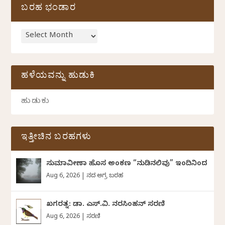
ಬರಹ ಭಂಡಾರ
ಹಳೆಯವನ್ನು ಹುಡುಕಿ
ಇತ್ತೀಚಿನ ಬರಹಗಳು
ಸುಮಾವೀಣಾ ಹೊಸ ಅಂಕಣ “ನುಡಿನಲಿವು” ಇಂದಿನಿಂದ
Aug 6, 2026
|
ದಿನದ ಅಗ್ರ ಬರಹ
ಖಗರತ್ನ: ಡಾ. ಎಸ್.ವಿ. ನರಸಿಂಹನ್‌‌ ಸರಣಿ
Aug 6, 2026
|
ಸರಣಿ