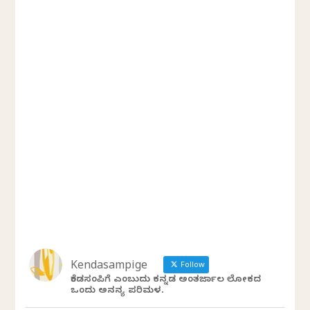
Kendasampige
Follow
ಕೆಂಡಸಂಪಿಗೆ ಎಂಬುದು ಕನ್ನಡ ಅಂತರ್ಜಾಲ ಲೋಕದ
ಒಂದು ಅನನ್ಯ ಪರಿಮಳ.