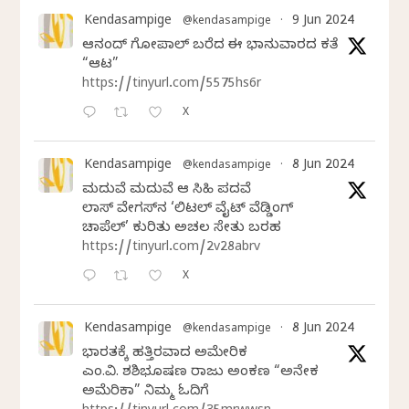
Kendasampige
9 Jun 2024
@kendasampige
·
ಆನಂದ್‌ ಗೋಪಾಲ್‌ ಬರೆದ ಈ ಭಾನುವಾರದ ಕತೆ
“ಆಟ”
https://tinyurl.com/5575hs6r
X
Kendasampige
8 Jun 2024
@kendasampige
·
ಮದುವೆ ಮದುವೆ ಆ ಸಿಹಿ ಪದವೆ
ಲಾಸ್‌ ವೇಗಸ್‌ನ ‘ಲಿಟಲ್ ವೈಟ್ ವೆಡ್ಡಿಂಗ್
ಚಾಪೆಲ್’ ಕುರಿತು ಅಚಲ ಸೇತು ಬರಹ
https://tinyurl.com/2v28abrv
X
Kendasampige
8 Jun 2024
@kendasampige
·
ಭಾರತಕ್ಕೆ ಹತ್ತಿರವಾದ ಅಮೇರಿಕ
ಎಂ.ವಿ. ಶಶಿಭೂಷಣ ರಾಜು ಅಂಕಣ “ಅನೇಕ
ಅಮೆರಿಕಾ” ನಿಮ್ಮ ಓದಿಗೆ