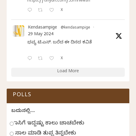
https://tinyurl.com/35mrwwsn
X
Kendasampige
@kendasampige
·
29 May 2024
ಭವ್ಯ ಟಿ.ಎಸ್. ಬರೆದ ಈ ದಿನದ ಕವಿತೆ
X
Load More
POLLS
ಬದುಕಿನಲ್ಲಿ....
ಹಾಸಿಗೆ ಇದ್ದಷ್ಟು ಕಾಲು ಚಾಚಬೇಕು
ಸಾಲ ಮಾಡಿ ತುಪ್ಪ ತಿನ್ನಬೇಕು