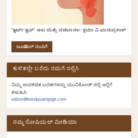
‘ಸ್ಟಾರ್ಟ್ ಸ್ಟಾಪ್’ ಆಟ ಮತ್ತು ವಡಬಾನಲ: ಕ್ಷಮಾ ವಿ ಭಾನುಪ್ರಕಾಶ್
ಜೂನಿಯರ್ ಸಂಪಿಗೆ
ಕುಳಿತಲ್ಲೇ ಬರೆದು ನಮಗೆ ಸಲ್ಲಿಸಿ
ನಿಮ್ಮ ಅಪ್ರಕಟಿತ ಬರಹಗಳನ್ನು ಯುನಿಕೋಡ್ ನಲ್ಲಿ ಇಲ್ಲಿಗೆ
ಕಳುಹಿಸಿ
editor@kendasampige.com
ನಮ್ಮ ಸೋಷಿಯಲ್‌ ಮೀಡಿಯಾ