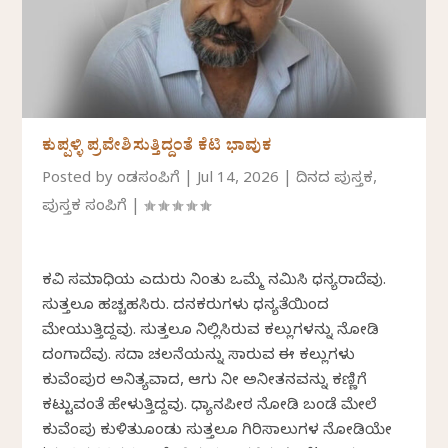
ಕುಪ್ಪಳ್ಳಿ ಪ್ರವೇಶಿಸುತ್ತಿದ್ದಂತೆ ಕೆಟಿ ಭಾವುಕ
Posted by
ಕೆಂಡಸಂಪಿಗೆ
|
Jul 14, 2026
|
ದಿನದ ಪುಸ್ತಕ
,
ಪುಸ್ತಕ ಸಂಪಿಗೆ
|
ಕವಿ ಸಮಾಧಿಯ ಎದುರು ನಿಂತು ಒಮ್ಮೆ ನಮಿಸಿ ಧನ್ಯರಾದೆವು.
ಸುತ್ತಲೂ ಹಚ್ಚಹಸಿರು. ದನಕರುಗಳು ಧನ್ಯತೆಯಿಂದ
ಮೇಯುತ್ತಿದ್ದವು. ಸುತ್ತಲೂ ನಿಲ್ಲಿಸಿರುವ ಕಲ್ಲುಗಳನ್ನು ನೋಡಿ
ದಂಗಾದೆವು. ಸದಾ ಚಲನೆಯನ್ನು ಸಾರುವ ಈ ಕಲ್ಲುಗಳು
ಕುವೆಂಪುರ ಅನಿತ್ಯವಾದ, ಆಗು ನೀ ಅನಿಕೇತನವನ್ನು ಕಣ್ಣಿಗೆ
ಕಟ್ಟುವಂತೆ ಹೇಳುತ್ತಿದ್ದವು. ಧ್ಯಾನಪೀಠ ನೋಡಿ ಬಂಡೆ ಮೇಲೆ
ಕುವೆಂಪು ಕುಳಿತುಕೊಂಡು ಸುತ್ತಲೂ ಗಿರಿಸಾಲುಗಳ ನೋಡಿಯೇ