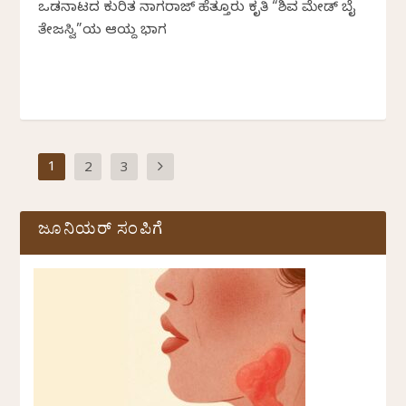
ಒಡನಾಟದ ಕುರಿತ ನಾಗರಾಜ್‌ ಹೆತ್ತೂರು ಕೃತಿ “ಶಿವ ಮೇಡ್‌ ಬೈ
ತೇಜಸ್ವಿ”ಯ ಆಯ್ದ ಭಾಗ
1
2
3
ಜೂನಿಯರ್ ಸಂಪಿಗೆ