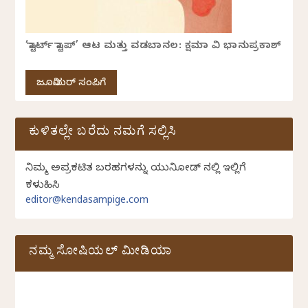
‘ಸ್ಟಾರ್ಟ್ ಸ್ಟಾಪ್’ ಆಟ ಮತ್ತು ವಡಬಾನಲ: ಕ್ಷಮಾ ವಿ ಭಾನುಪ್ರಕಾಶ್
ಜೂನಿಯರ್ ಸಂಪಿಗೆ
ಕುಳಿತಲ್ಲೇ ಬರೆದು ನಮಗೆ ಸಲ್ಲಿಸಿ
ನಿಮ್ಮ ಅಪ್ರಕಟಿತ ಬರಹಗಳನ್ನು ಯುನಿಕೋಡ್ ನಲ್ಲಿ ಇಲ್ಲಿಗೆ
ಕಳುಹಿಸಿ
editor@kendasampige.com
ನಮ್ಮ ಸೋಷಿಯಲ್‌ ಮೀಡಿಯಾ