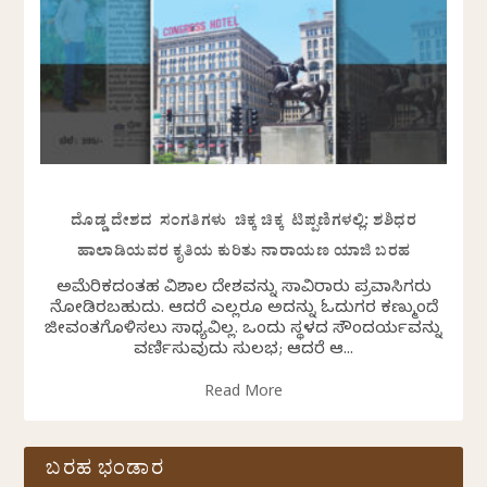
ದೊಡ್ಡ ದೇಶದ ಸಂಗತಿಗಳು ಚಿಕ್ಕ ಚಿಕ್ಕ ಟಿಪ್ಪಣಿಗಳಲ್ಲಿ: ಶಶಿಧರ
ಹಾಲಾಡಿಯವರ ಕೃತಿಯ ಕುರಿತು ನಾರಾಯಣ ಯಾಜಿ ಬರಹ
ಅಮೆರಿಕದಂತಹ ವಿಶಾಲ ದೇಶವನ್ನು ಸಾವಿರಾರು ಪ್ರವಾಸಿಗರು
ನೋಡಿರಬಹುದು. ಆದರೆ ಎಲ್ಲರೂ ಅದನ್ನು ಓದುಗರ ಕಣ್ಮುಂದೆ
ಜೀವಂತಗೊಳಿಸಲು ಸಾಧ್ಯವಿಲ್ಲ. ಒಂದು ಸ್ಥಳದ ಸೌಂದರ್ಯವನ್ನು
ವರ್ಣಿಸುವುದು ಸುಲಭ; ಆದರೆ ಆ...
Read More
ಬರಹ ಭಂಡಾರ