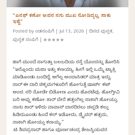
“ಎನಫ್ ಕಣೋ ಅವನ ನಗು ಮುಖ ನೋಡಿದ್ಯಲ್ಲ. ಸಾಕು
ಇಷ್ಟೆ”
Posted by
ಕೆಂಡಸಂಪಿಗೆ
|
Jul 13, 2026
|
ದಿನದ ಪುಸ್ತಕ
,
ಪುಸ್ತಕ ಸಂಪಿಗೆ
|
ಹಾಗೆ ಮುಂದೆ ಸಾಗುತ್ತಾ ಬಲಬದಿಯ ರಸ್ತೆ ಯೊಂದನ್ನು ತೋರಿಸಿ
“ಇಲ್ಲೊಂದು ಮಜಾ ಇತ್ತು ಕಣಯ್ಯಾ. ಹೀಗೆ ಇಲ್ಲಿ ಒಮ್ಮೆ ಟ್ಯಾಕ್ಸಿ
ಮಾಡಿಕೊಂಡು ಬಂದಿದ್ದೆ. ಆಗೆಲ್ಲ ಅಂಬಾಸಿಡರ್ ಮಾತ್ರ ಇದ್ವು.
ಸಾರ್ ಈ ದಾರಿ ಚಿಕ್ಕಮಗಳೂರಿಗೆ ಹೋಗುತ್ತೆ ಷಾರ್ಟ್ ಕಟ್
ಅಂದ. ಸರಿ ನೋಡೇ ಬಿಡೋಣ ಎಂದು ಹೊರಟೆವು. ಹೋಗ್ತೀವಿ
ಬರಿ ಅಪ್ಪು ಕಣೋ. ಕಾರ್ ಬೇರೆ ಹತ್ತಂಗಿಲ್ಲ ಸಾಕಾಗಿ ಹೋಯ್ತು.
ನಾನು ಕಾರ್ ಇಳಿದು ವಾಪಾಸ್ ಬಾರದಿರಲು ಚಪ್ಪಡಿ ಕಲ್ಲು
ಹಿಡಿದುಕೊಂಡು ಹಿಂದೆ ಕಲ್ ಇಡೋದು, ಡ್ರೈವರ್ ಹತ್ಸದು,
ಸಾಕಾಗಿ ಹೋಯ್ತು ಕಣಯ್ಯ.”
ಕೆ.ಟಿ. ಶಿವಪ್ರಸಾದ್ ಹಾಗೂ ಪೂರ್ಣಚಂದ್ರ ತೇಜಸ್ವಿಯವರ