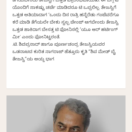
ತೆಗೆಯಬೇಕೆಂದು ತೇಜಸ್ವಿಗೆ ಒತ್ತಡ ಪ್ರಾರಂಭವಾಯಿತು. ಈ ಬಗ್ಗೆ ಕೆಟಿ
ಯೊಂದಿಗೆ ಸಾಕಷ್ಟು ಚರ್ಚೆ ಮಾಡಿದರೂ ಕೆಟಿ ಒಪ್ಪಲಿಲ್ಲ. ತೇಜಸ್ವಿಗೆ
ಒತ್ತಡ ಅತಿಯಾದಾಗ ‘ಒಂದು ದಿನ ರಾತ್ರಿ ಹನ್ನೆರೆಡು ಗಂಟೆವರೆಗೂ
ಕರೆ ಮಾಡಿ ತೆಗೆಯಲೇ ಬೇಕು ಸ್ವಲ್ಪ ಚೇಂಜ್ ಆಗಬೇಕೆಂದು ತೇಜಸ್ವಿ
ಒತ್ತಡ ಹಾಕಿದಾಗ ಬೇಸತ್ತ ಕೆಟಿ ಫೋನಿನಲ್ಲಿ ‘ಯೂ ಆರ್ ಹರ್ಟಿಂಗ್
ಮೀʼ ಎಂದು ಫೋನಿಟ್ಟರಂತೆ.
ಕೆ.ಟಿ. ಶಿವಪ್ರಸಾದ್ ಹಾಗೂ ಪೂರ್ಣಚಂದ್ರ ತೇಜಸ್ವಿಯವರ
ಒಡನಾಟದ ಕುರಿತ ನಾಗರಾಜ್‌ ಹೆತ್ತೂರು ಕೃತಿ “ಶಿವ ಮೇಡ್‌ ಬೈ
ತೇಜಸ್ವಿ”ಯ ಆಯ್ದ ಭಾಗ