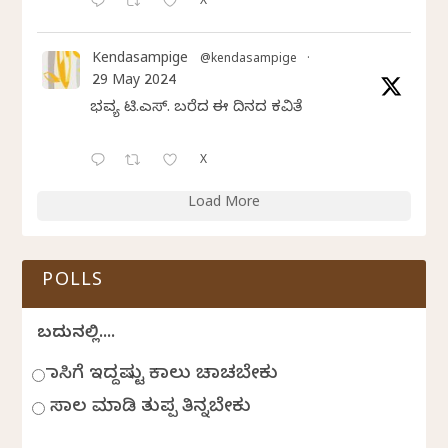
X
Kendasampige
@kendasampige
·
29 May 2024
ಭವ್ಯ ಟಿ.ಎಸ್. ಬರೆದ ಈ ದಿನದ ಕವಿತೆ
X
Load More
POLLS
ಬದುಕಿನಲ್ಲಿ....
ಹಾಸಿಗೆ ಇದ್ದಷ್ಟು ಕಾಲು ಚಾಚಬೇಕು
ಸಾಲ ಮಾಡಿ ತುಪ್ಪ ತಿನ್ನಬೇಕು