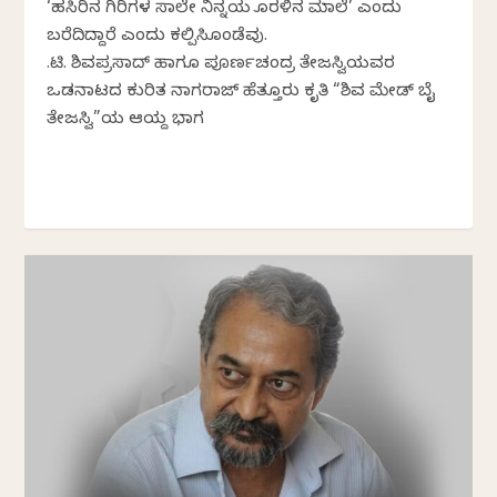
‘ಹಸಿರಿನ ಗಿರಿಗಳ ಸಾಲೇ ನಿನ್ನಯ ಕೊರಳಿನ ಮಾಲೆ’ ಎಂದು
ಬರೆದಿದ್ದಾರೆ ಎಂದು ಕಲ್ಪಿಸಿಕೊಂಡೆವು.
ಕೆ.ಟಿ. ಶಿವಪ್ರಸಾದ್ ಹಾಗೂ ಪೂರ್ಣಚಂದ್ರ ತೇಜಸ್ವಿಯವರ
ಒಡನಾಟದ ಕುರಿತ ನಾಗರಾಜ್‌ ಹೆತ್ತೂರು ಕೃತಿ “ಶಿವ ಮೇಡ್‌ ಬೈ
ತೇಜಸ್ವಿ”ಯ ಆಯ್ದ ಭಾಗ