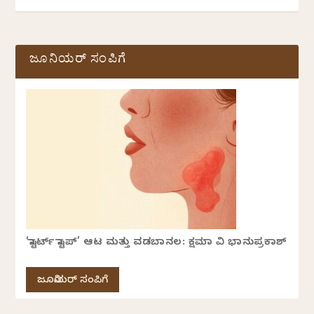
ಜೂನಿಯರ್ ಸಂಪಿಗೆ
‘ಸ್ಟಾರ್ಟ್ ಸ್ಟಾಪ್’ ಆಟ ಮತ್ತು ವಡಬಾನಲ: ಕ್ಷಮಾ ವಿ ಭಾನುಪ್ರಕಾಶ್
ಜೂನಿಯರ್ ಸಂಪಿಗೆ