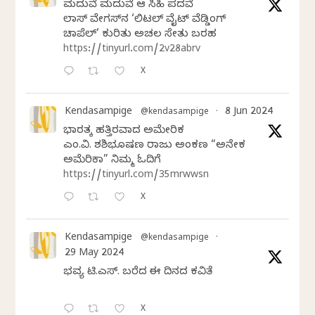
ಮದುವೆ ಮದುವೆ ಆ ಸಿಹಿ ಪದವೆ
ಲಾಸ್‌ ವೇಗಸ್‌ನ ‘ಲಿಟಲ್ ವೈಟ್ ವೆಡ್ಡಿಂಗ್
ಚಾಪೆಲ್’ ಕುರಿತು ಅಚಲ ಸೇತು ಬರಹ
https://tinyurl.com/2v28abrv
X
Kendasampige
8 Jun 2024
@kendasampige
·
ಭಾರತಕ್ಕೆ ಹತ್ತಿರವಾದ ಅಮೇರಿಕ
ಎಂ.ವಿ. ಶಶಿಭೂಷಣ ರಾಜು ಅಂಕಣ “ಅನೇಕ
ಅಮೆರಿಕಾ” ನಿಮ್ಮ ಓದಿಗೆ
https://tinyurl.com/35mrwwsn
X
Kendasampige
@kendasampige
·
29 May 2024
ಭವ್ಯ ಟಿ.ಎಸ್. ಬರೆದ ಈ ದಿನದ ಕವಿತೆ
X