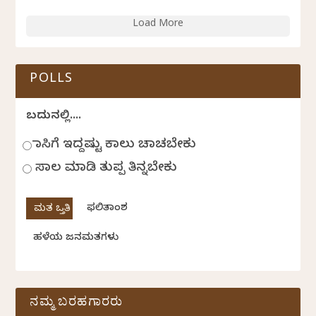
Load More
POLLS
ಬದುಕಿನಲ್ಲಿ....
ಹಾಸಿಗೆ ಇದ್ದಷ್ಟು ಕಾಲು ಚಾಚಬೇಕು
ಸಾಲ ಮಾಡಿ ತುಪ್ಪ ತಿನ್ನಬೇಕು
ಫಲಿತಾಂಶ
ಹಳೆಯ ಜನಮತಗಳು
ನಮ್ಮ ಬರಹಗಾರರು