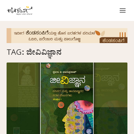
TAG:
ಜೀವಿವಿಜ್ಞಾನ