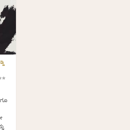
್ಡಿ
ಿಗೂ
ದೇ
ನು