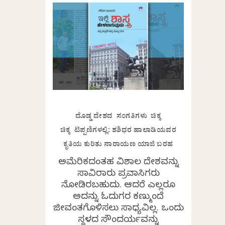
ದೊಡ್ಡ ದೇಶದ ಸಂಗತಿಗಳು ಚಿಕ್ಕ
ಚಿಕ್ಕ ಟಿಪ್ಪಣಿಗಳಲ್ಲಿ: ಶಶಿಧರ ಹಾಲಾಡಿಯವರ
ಕೃತಿಯ ಕುರಿತು ನಾರಾಯಣ ಯಾಜಿ ಬರಹ
ಅಮೆರಿಕದಂತಹ ವಿಶಾಲ ದೇಶವನ್ನು
ಸಾವಿರಾರು ಪ್ರವಾಸಿಗರು
ನೋಡಿರಬಹುದು. ಆದರೆ ಎಲ್ಲರೂ
ಅದನ್ನು ಓದುಗರ ಕಣ್ಮುಂದೆ
ಜೀವಂತಗೊಳಿಸಲು ಸಾಧ್ಯವಿಲ್ಲ. ಒಂದು
ಸ್ಥಳದ ಸೌಂದರ್ಯವನ್ನು