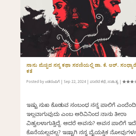
ನಾನು ಮೆಚ್ಚಿದ ನನ್ನ ಕಥಾ ಸರಣಿಯಲ್ಲಿ ಡಾ. ಕೆ. ಆರ್. ಸಂಧ್ಯಾರೆಡ
ಕತೆ
Posted by
ಕೆಂಡಸಂಪಿಗೆ
|
Sep 22, 2024
|
ವಾರದ ಕಥೆ
,
ಸಾಹಿತ್ಯ
|
ಇಷ್ಟು ಸುಖ ಕೊಡುವ ಸಂಬಂಧ ನನ್ನ ಪಾಲಿಗೆ ಎಂದೆಂದ
ಇಲ್ಲವಾಗುವುದು ಎಂಬ ಅರಿವಿನಿಂದ ನಾನು ತೀರಾ
ವಿಹ್ವಲಳಾಗುತ್ತಿದ್ದೆ. ಆದರೆ ಅವನು? ಅವನ ಪಾಲಿಗೆ ಇ
ಕೊನೆಯಲ್ಲವಲ್ಲ? ಇಷ್ಟಾಗಿ ನನ್ನ ವೈಯಕ್ತಿಕ ನೋವುಗಳನ್