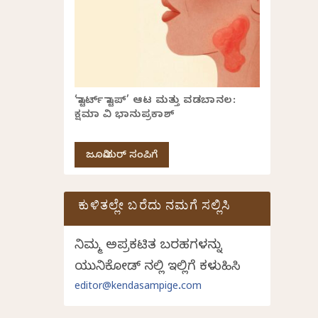
‘ಸ್ಟಾರ್ಟ್ ಸ್ಟಾಪ್’ ಆಟ ಮತ್ತು ವಡಬಾನಲ:
ಕ್ಷಮಾ ವಿ ಭಾನುಪ್ರಕಾಶ್
ಜೂನಿಯರ್ ಸಂಪಿಗೆ
ಕುಳಿತಲ್ಲೇ ಬರೆದು ನಮಗೆ ಸಲ್ಲಿಸಿ
ನಿಮ್ಮ ಅಪ್ರಕಟಿತ ಬರಹಗಳನ್ನು
ಯುನಿಕೋಡ್ ನಲ್ಲಿ ಇಲ್ಲಿಗೆ ಕಳುಹಿಸಿ
editor@kendasampige.com