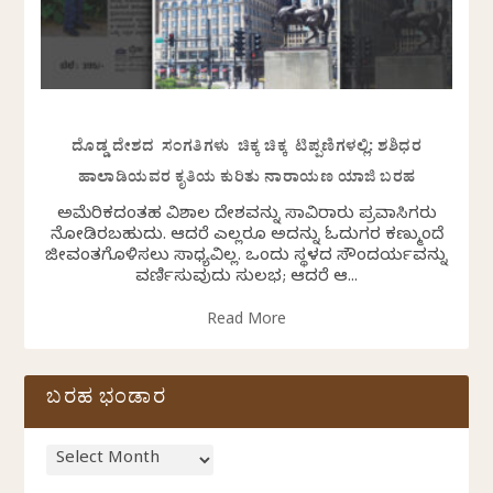
ದೊಡ್ಡ ದೇಶದ ಸಂಗತಿಗಳು ಚಿಕ್ಕ ಚಿಕ್ಕ ಟಿಪ್ಪಣಿಗಳಲ್ಲಿ: ಶಶಿಧರ
ಹಾಲಾಡಿಯವರ ಕೃತಿಯ ಕುರಿತು ನಾರಾಯಣ ಯಾಜಿ ಬರಹ
ಅಮೆರಿಕದಂತಹ ವಿಶಾಲ ದೇಶವನ್ನು ಸಾವಿರಾರು ಪ್ರವಾಸಿಗರು
ನೋಡಿರಬಹುದು. ಆದರೆ ಎಲ್ಲರೂ ಅದನ್ನು ಓದುಗರ ಕಣ್ಮುಂದೆ
ಜೀವಂತಗೊಳಿಸಲು ಸಾಧ್ಯವಿಲ್ಲ. ಒಂದು ಸ್ಥಳದ ಸೌಂದರ್ಯವನ್ನು
ವರ್ಣಿಸುವುದು ಸುಲಭ; ಆದರೆ ಆ...
Read More
ಬರಹ ಭಂಡಾರ