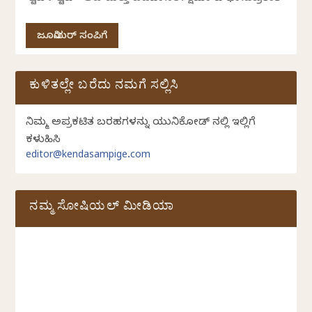
ಜೂನಿಯರ್ ಸಂಪಿಗೆ
ಕುಳಿತಲ್ಲೇ ಬರೆದು ನಮಗೆ ಸಲ್ಲಿಸಿ
ನಿಮ್ಮ ಅಪ್ರಕಟಿತ ಬರಹಗಳನ್ನು ಯುನಿಕೋಡ್ ನಲ್ಲಿ ಇಲ್ಲಿಗೆ
ಕಳುಹಿಸಿ
editor@kendasampige.com
ನಮ್ಮ ಸೋಷಿಯಲ್‌ ಮೀಡಿಯಾ