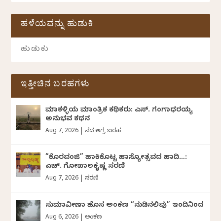
ಹಳೆಯವನ್ನು ಹುಡುಕಿ
ಇತ್ತೀಚಿನ ಬರಹಗಳು
ಮಾಕಳ್ಳಿಯ ಮಾಂತ್ರಿಕ ಕಥಿಕರು: ಎಸ್. ಗಂಗಾಧರಯ್ಯ
ಅನುಭವ ಕಥನ
Aug 7, 2026
|
ದಿನದ ಅಗ್ರ ಬರಹ
“ಕೊರವಂಜಿ” ಹಾಕಿಕೊಟ್ಟ ಹಾಸ್ಯೋತ್ಸವದ ಹಾದಿ…:
ಎಚ್. ಗೋಪಾಲಕೃಷ್ಣ ಸರಣಿ
Aug 7, 2026
|
ಸರಣಿ
ಸುಮಾವೀಣಾ ಹೊಸ ಅಂಕಣ “ನುಡಿನಲಿವು” ಇಂದಿನಿಂದ
Aug 6, 2026
|
ಅಂಕಣ