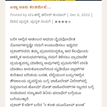
ಎಲ್ಲಾ ಊರು ಕಂಡಮೇಲೆ….
Posted by
ಪ.ನಾ.ಹಳ್ಳಿ ಹರೀಶ್ ಕುಮಾರ್
|
Dec 6, 2022
|
ದಿನದ ಪುಸ್ತಕ
,
ಪುಸ್ತಕ ಸಂಪಿಗೆ
|
ಬರೀ ಅಲ್ಲಿನ ಆಡಂಬರ ಅಥವಾ ವೈಭವೋಪೇತ
ನೋಟಗಳನ್ನಷ್ಟೇ ನಮಗೆ ಉಣಬಡಿಸಲು ಇಚ್ಚಿಸದ
ಪ್ರಕಾಶ್‌ರವರು ತಮ್ಮ ಪ್ರವಾಸದುದ್ದಕ್ಕೂ ಆದ ಕೆಲವೊಂದು
ಆಕಸ್ಮಿಕ ಅನುಭವಗಳನ್ನೂ ನಮಗೆ ತಿಳಿಸಲು ಪ್ರಾಮಾಣಿಕ
ಪ್ರಯತ್ನವನ್ನು ಮಾಡಿದ್ದು ಅವುಗಳಲ್ಲಿ ಪ್ರವಾಸಿಗಳಿಗೆ ವಸತಿ
ಮಾಡಲು ಅನುಕೂಲವಾಗಿರುವ ಸ್ಟುಡಿಯೋ ಪ್ಲಾಟ್‌ಗಳ
ಕುರಿತಾದ ಪರಿಚಯ ಬರಹ, ಬೆಲ್ಜಿಯಂನ ಬಸ್ಸುಗಳಲ್ಲಿನ
ಶೌಚಾಲಯ ವ್ಯವಸ್ಥೆಯ ಬಗ್ಗೆ, ಚಾಕೊಲೇಟ್ ವಿಲೇಜ್‌ನಲ್ಲಿ
ಸಿದ್ಧವಾಗುವ ಹೋಮ್ ಮೇಡ್ ಚಾಕೊಲೇಟ್‌ಗಳ ಸ್ವಾದದ ಬಗ್ಗೆ,
ರುಚಿಯಾದ ಸಸ್ಯಾಹಾರಿ ತಿನಿಸು ಫಲಾಫೆಲ್ ಬಗ್ಗೆಯೂ
ಬರೆಯುತ್ತಾರೆ.
ಪ್ರಕಾಶ್ ಕೆ ನಾಡಿಗ್ ಬರೆದ “ನಾ ಕಂಡ ಯೂರೋಪ್ ಖಂಡ”