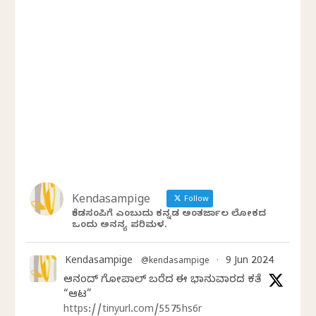
Kendasampige
Follow
ಕೆಂಡಸಂಪಿಗೆ ಎಂಬುದು ಕನ್ನಡ ಅಂತರ್ಜಾಲ ಲೋಕದ
ಒಂದು ಅನನ್ಯ ಪರಿಮಳ.
Kendasampige
9 Jun 2024
@kendasampige
·
ಆನಂದ್‌ ಗೋಪಾಲ್‌ ಬರೆದ ಈ ಭಾನುವಾರದ ಕತೆ
“ಆಟ”
https://tinyurl.com/5575hs6r