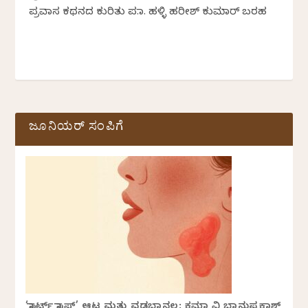
ಪ್ರವಾಸ ಕಥನದ ಕುರಿತು ಪ.ನಾ. ಹಳ್ಳಿ ಹರೀಶ್‌ ಕುಮಾರ್‌ ಬರಹ
ಜೂನಿಯರ್ ಸಂಪಿಗೆ
‘ಸ್ಟಾರ್ಟ್ ಸ್ಟಾಪ್’ ಆಟ ಮತ್ತು ವಡಬಾನಲ: ಕ್ಷಮಾ ವಿ ಭಾನುಪ್ರಕಾಶ್