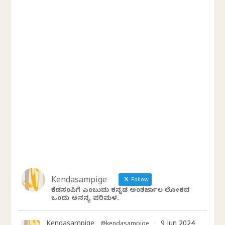
Kendasampige
Follow
ಕೆಂಡಸಂಪಿಗೆ ಎಂಬುದು ಕನ್ನಡ ಅಂತರ್ಜಾಲ ಲೋಕದ
ಒಂದು ಅನನ್ಯ ಪರಿಮಳ.
Kendasampige
9 Jun 2024
@kendasampige
·