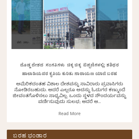
ದೊಡ್ಡ ದೇಶದ ಸಂಗತಿಗಳು ಚಿಕ್ಕ ಚಿಕ್ಕ ಟಿಪ್ಪಣಿಗಳಲ್ಲಿ: ಶಶಿಧರ
ಹಾಲಾಡಿಯವರ ಕೃತಿಯ ಕುರಿತು ನಾರಾಯಣ ಯಾಜಿ ಬರಹ
ಅಮೆರಿಕದಂತಹ ವಿಶಾಲ ದೇಶವನ್ನು ಸಾವಿರಾರು ಪ್ರವಾಸಿಗರು
ನೋಡಿರಬಹುದು. ಆದರೆ ಎಲ್ಲರೂ ಅದನ್ನು ಓದುಗರ ಕಣ್ಮುಂದೆ
ಜೀವಂತಗೊಳಿಸಲು ಸಾಧ್ಯವಿಲ್ಲ. ಒಂದು ಸ್ಥಳದ ಸೌಂದರ್ಯವನ್ನು
ವರ್ಣಿಸುವುದು ಸುಲಭ; ಆದರೆ ಆ...
Read More
ಬರಹ ಭಂಡಾರ