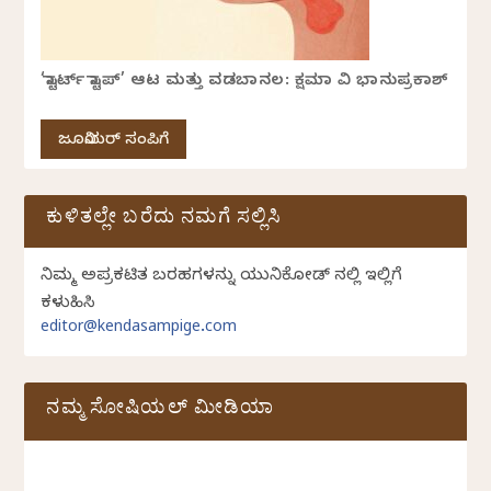
‘ಸ್ಟಾರ್ಟ್ ಸ್ಟಾಪ್’ ಆಟ ಮತ್ತು ವಡಬಾನಲ: ಕ್ಷಮಾ ವಿ ಭಾನುಪ್ರಕಾಶ್
ಜೂನಿಯರ್ ಸಂಪಿಗೆ
ಕುಳಿತಲ್ಲೇ ಬರೆದು ನಮಗೆ ಸಲ್ಲಿಸಿ
ನಿಮ್ಮ ಅಪ್ರಕಟಿತ ಬರಹಗಳನ್ನು ಯುನಿಕೋಡ್ ನಲ್ಲಿ ಇಲ್ಲಿಗೆ
ಕಳುಹಿಸಿ
editor@kendasampige.com
ನಮ್ಮ ಸೋಷಿಯಲ್‌ ಮೀಡಿಯಾ