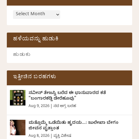
ಹಳೆಯವನ್ನು ಹುಡುಕಿ
ಇತ್ತೀಚಿನ ಬರಹಗಳು
ನವೀನ್‌ ತೇಜಸ್ವಿ ಬರೆದ ಈ ಭಾನುವಾರದ ಕತೆ
“ಬಂಗಾರಕಡ್ಡಿ ಡೇರೆಹೂವು”
Aug 9, 2026
|
ದಿನದ ಅಗ್ರ ಬರಹ
ಮತ್ತೊಮ್ಮೆ ಒಡೆಯಿತು ಹೃದಯ…: ಜುಲೇಖಾ ಬೇಗಂ
ಜೀವನ ವೃತ್ತಾಂತ
Aug 8, 2026
|
ವ್ಯಕ್ತಿ ವಿಶೇಷ