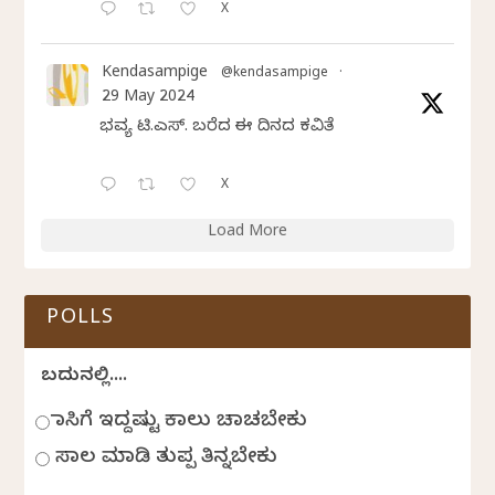
X
Kendasampige
@kendasampige
·
29 May 2024
ಭವ್ಯ ಟಿ.ಎಸ್. ಬರೆದ ಈ ದಿನದ ಕವಿತೆ
X
Load More
POLLS
ಬದುಕಿನಲ್ಲಿ....
ಹಾಸಿಗೆ ಇದ್ದಷ್ಟು ಕಾಲು ಚಾಚಬೇಕು
ಸಾಲ ಮಾಡಿ ತುಪ್ಪ ತಿನ್ನಬೇಕು