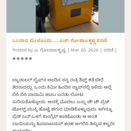
ಒಂದಾದ ಮೇಲೊಂದು…: ಎಚ್. ಗೋಪಾಲಕೃಷ್ಣ ಸರಣಿ
Posted by
ಎಚ್. ಗೋಪಾಲಕೃಷ್ಣ
|
Mar 20, 2026
|
ಸರಣಿ
|
ಬ್ಯಾಚುಲರ್ ಲೈಫ್‌ನ ಅಂದಿನ ನನ್ನ ರಾತ್ರಿ ಶಿಫ್ಟ್ ಕತೆ ಬೇರೆ
ತೆರನಾದದ್ದು. ಒಂದು ಕಿಮೀ ಹಿಂದಿನ ಸ್ಟಾಪ್‌ನಲ್ಲಿ ಇಳಿದು ಅಲ್ಲಿ
ಬಿಸಿ ಬಿಸಿ ಬಾದಾಮಿ ಹಾಲು ಎರಡು ಲೋಟ
ಸುರಿದುಕೊಳ್ಳೋದು. ಅದಕ್ಕೆ ಮೊದಲು ಬನ್ನು ಚೌ ಚೌ ಬ್ರೆಡ್
ಟೋಸ್ಟ್ ಮುಕ್ಕಿ ಹೊಟ್ಟೆ ಹಗುರ ಮಾಡಿಕೊಳ್ಳುವುದು. ಆಗಿನ್ನೂ
ಬ್ರೆಡ್ ಬನ್ ಒಳಗೆ ಕಾಂಗ್ರೆಸ್ ಹಾಕಿಕೊಂಡು ಆ ಅಂತ
ಬಾಯಿಯನ್ನು ಹಿಪಪಾಟಮಸ್ ತರಹ ಅಗಲಿಸಿ ತಿನ್ನುವ ಕಲ್ಚರೇ