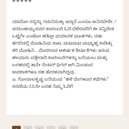
ಯಾರೋ ನನ್ನನ್ನು ಗಮನಿಸುತ್ತಾ ಇದ್ದಾರೆ ಎಂದೂ ಅನಿಸಬೇಕೇ..?
ನರಸಿಂಹಯ್ಯನವರ ಕಾದಂಬರಿ ಓದಿ ಬೆಳೆದವರಿಗೆ ಈ ಸನ್ನಿವೇಶ
ಒಟ್ಟಿಗೇ ಎಂಟೋ ಹತ್ತೋ ಭಯಾನಕ ಭೂತಗಳು, ನಡು
ಹಗಲಿನಲ್ಲಿ ಮೋಹಿನಿಯ ಕಾಟ, ಮಟಮಟ ಮಧ್ಯಾಹ್ನ ಕಾಡಿತ್ತು
ಕರಿ ಮೋಹಿನಿ… ಮೊದಲಾದ ಆಕರ್ಷಕ ಶೀರ್ಷಿಕೆಗಳು ಇರುವ
ಹಲವಾರು ಪತ್ತೇದಾರಿ ಕಾದಂಬರಿಗಳನ್ನು ಬರೆಯಲು ಮತ್ತು
ಬರಹದಲ್ಲಿ ತಾನೇ ಸೆಂಟರ್ ಫಿಗರ್ ಆಗಿ ಮಿಂಚುವ
ಅವಕಾಶಗಳೂ ಸಹ ಹೇರಳವಾಗಿದ್ದವು.
ಎಚ್. ಗೋಪಾಲಕೃಷ್ಣ ಬರೆಯುವ “ಹಳೆ ಬೆಂಗಳೂರ ಕಥೆಗಳು”
ಸರಣಿಯ ೭೭ನೇ ಬರಹ ನಿಮ್ಮ ಓದಿಗೆ