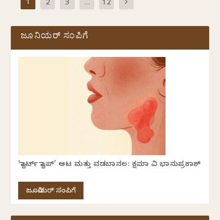
1
2
3
…
12
ಜೂನಿಯರ್ ಸಂಪಿಗೆ
‘ಸ್ಟಾರ್ಟ್ ಸ್ಟಾಪ್’ ಆಟ ಮತ್ತು ವಡಬಾನಲ: ಕ್ಷಮಾ ವಿ ಭಾನುಪ್ರಕಾಶ್
ಜೂನಿಯರ್ ಸಂಪಿಗೆ