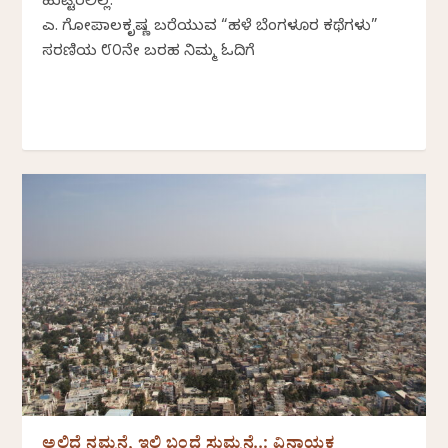
ಹುಟ್ಟಿರಲಿಲ್ಲ.
ಎಚ್. ಗೋಪಾಲಕೃಷ್ಣ ಬರೆಯುವ “ಹಳೆ ಬೆಂಗಳೂರ ಕಥೆಗಳು”
ಸರಣಿಯ ೮೦ನೇ ಬರಹ ನಿಮ್ಮ ಓದಿಗೆ
ಅಲ್ಲಿದೆ ನಮ್ಮನೆ, ಇಲ್ಲಿ ಬಂದೆ ಸುಮ್ಮನೆ..: ವಿನಾಯಕ