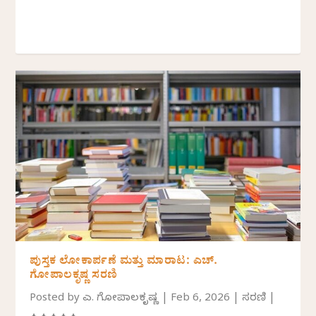
ಪುಸ್ತಕ ಲೋಕಾರ್ಪಣೆ ಮತ್ತು ಮಾರಾಟ: ಎಚ್.
ಗೋಪಾಲಕೃಷ್ಣ ಸರಣಿ
Posted by
ಎಚ್. ಗೋಪಾಲಕೃಷ್ಣ
|
Feb 6, 2026
|
ಸರಣಿ
|