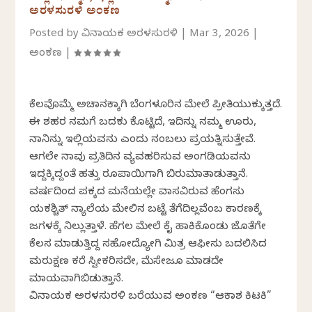
ಅರಳಸುರಳಿ ಅಂಕಣ
Posted by
ವಿನಾಯಕ ಅರಳಸುರಳಿ
|
Mar 3, 2026
|
ಅಂಕಣ
|
ಕೆಲವೊಮ್ಮೆ ಅಚಾನಕ್ಕಾಗಿ ಬೆಂಗಳೂರಿನ ಮೇಲೆ ಪ್ರೀತಿಯುಕ್ಕುತ್ತದೆ.
ಈ ಶಹರ ನಮಗೆ ಬದಕು ಕೊಟ್ಟಿದೆ, ಇದಿನ್ನು ನಮ್ಮ ಊರು,
ನಾನಿನ್ನು ಇಲ್ಲಿಯವನು ಎಂದು ನಂಬಲು ಪ್ರಯತ್ನಿಸುತ್ತೇವೆ.‌
ಆಗಲೇ ನಾವು ಪ್ರತಿದಿನ ವ್ಯವಹರಿಸುವ ಅಂಗಡಿಯವನು
ಇದ್ದಕ್ಕಿದ್ದಂತೆ ಹತ್ತು ರೂಪಾಯಿಗಾಗಿ ಬಿರುಮಾತಾಡುತ್ತಾನೆ.
ವರ್ಷದಿಂದ ಪಕ್ಕದ ಮನೆಯಲ್ಲೇ ವಾಸವಿರುವ ಹೆಂಗಸು
ಯಕಶ್ಚಿತ್ ನ್ಯಾಲೆಯ ಮೇಲಿನ ಬಟ್ಟೆ ತೆಗೆದಿಲ್ಲವೆಂಬ ಕಾರಣಕ್ಕೆ
ಜಗಳಕ್ಕೆ ನಿಲ್ಲುತ್ತಾಳೆ. ಹೆಗಲ ಮೇಲೆ ಕೈ ಹಾಕಿಕೊಂಡು ಜೊತೆಗೇ
ಕೆಲಸ ಮಾಡುತ್ತಿದ್ದ ಸಹೋದ್ಯೋಗಿ ಮಿತ್ರ ಆಫೀಸು ಬದಲಿಸಿದ
ಮರುಕ್ಷಣ ಕರೆ ಸ್ವೀಕರಿಸದೇ, ಮೆಸೇಜೂ ಮಾಡದೇ
ಮಾಯವಾಗಿಬಿಡುತ್ತಾನೆ.
ವಿನಾಯಕ ಅರಳಸುರಳಿ ಬರೆಯುವ ಅಂಕಣ “ಆಕಾಶ ಕಿಟಕಿ”