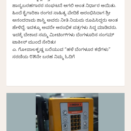
ಹಾಸ್ಯಬರಹಗಾರರ ಸಂಘಟನೆ ಆಗಲಿ ಅಂತ ನಿರ್ಧಾರ ಆಯಿತು.
ಹಿಂದೆ ಕೈಗಾರಿಕಾ ರಂಗದ ಸಾಹಿತ್ಯ ವೇದಿಕೆ ಆರಂಭಿಸಿದಾಗ ಶ್ರೀ
ಆನಂದರಾಮ ಶಾಸ್ತ್ರಿ ಅವರು ನೀತಿ ನಿಯಮ ರೂಪಿಸಿದ್ದರು ಅಂತ
ಹೇಳಿದ್ದೆ. ಇದಕ್ಕೂ ಅವರೇ ಆರಂಭಿಕ ಪತ್ರಗಳು ಸಿದ್ಧ ಮಾಡಿದರು.
ಇದಕ್ಕೆ ಬೇಕಾದ ನಮ್ಮ ಮೀಟಿಂಗ್‌ಗಳು ಬೆಂಗಳೂರಿನ ಸಂಗಮ್
ಟಾಕೀಸ್ ಮುಂದೆ ಸೇರಿತು!
ಎಚ್. ಗೋಪಾಲಕೃಷ್ಣ ಬರೆಯುವ “ಹಳೆ ಬೆಂಗಳೂರ ಕಥೆಗಳು”
ಸರಣಿಯ ೮೫ನೇ ಬರಹ ನಿಮ್ಮ ಓದಿಗೆ