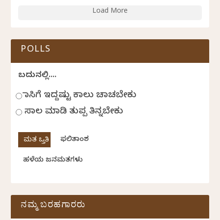
Load More
POLLS
ಬದುಕಿನಲ್ಲಿ....
ಹಾಸಿಗೆ ಇದ್ದಷ್ಟು ಕಾಲು ಚಾಚಬೇಕು
ಸಾಲ ಮಾಡಿ ತುಪ್ಪ ತಿನ್ನಬೇಕು
ಫಲಿತಾಂಶ
ಹಳೆಯ ಜನಮತಗಳು
ನಮ್ಮ ಬರಹಗಾರರು