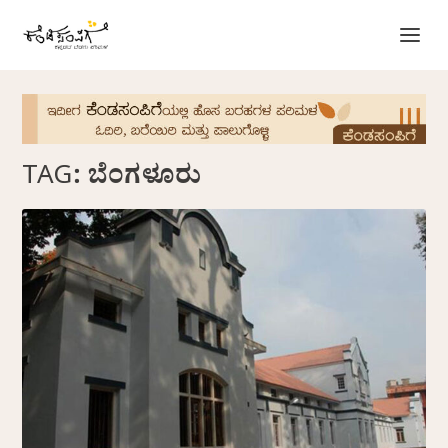
TAG:
ಬೆಂಗಳೂರು