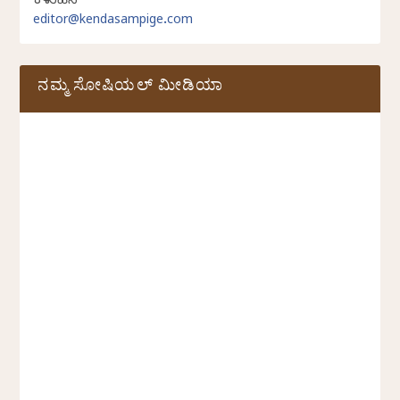
ಕಳುಹಿಸಿ
editor@kendasampige.com
ನಮ್ಮ ಸೋಷಿಯಲ್‌ ಮೀಡಿಯಾ