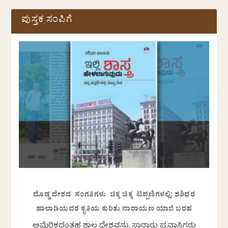
ಪುಸ್ತಕ ಸಂಪಿಗೆ
ದೊಡ್ಡ ದೇಶದ ಸಂಗತಿಗಳು ಚಿಕ್ಕ ಚಿಕ್ಕ ಟಿಪ್ಪಣಿಗಳಲ್ಲಿ: ಶಶಿಧರ
ಹಾಲಾಡಿಯವರ ಕೃತಿಯ ಕುರಿತು ನಾರಾಯಣ ಯಾಜಿ ಬರಹ
ಅಮೆರಿಕದಂತಹ ವಿಶಾಲ ದೇಶವನ್ನು ಸಾವಿರಾರು ಪ್ರವಾಸಿಗರು