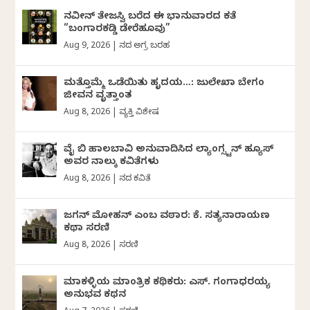
ನವೀನ್‌ ತೇಜಸ್ವಿ ಬರೆದ ಈ ಭಾನುವಾರದ ಕತೆ
“ಬಂಗಾರಕಡ್ಡಿ ಡೇರೆಹೂವು”
Aug 9, 2026
|
ದಿನದ ಅಗ್ರ ಬರಹ
ಮತ್ತೊಮ್ಮೆ ಒಡೆಯಿತು ಹೃದಯ…: ಜುಲೇಖಾ ಬೇಗಂ
ಜೀವನ ವೃತ್ತಾಂತ
Aug 8, 2026
|
ವ್ಯಕ್ತಿ ವಿಶೇಷ
ವೈ ಬಿ ಹಾಲಬಾವಿ ಅನುವಾದಿಸಿದ ಲ್ಯಾಂಗ್ಸ್ಟನ್ ಹ್ಯೂಸ್
ಅವರ ನಾಲ್ಕು ಕವಿತೆಗಳು
Aug 8, 2026
|
ದಿನದ ಕವಿತೆ
ಜಗನ್‌ ಮೋಹನ್‌ ಎಂಬ ವಠಾರ: ಕೆ. ಸತ್ಯನಾರಾಯಣ
ಕಥಾ ಸರಣಿ
Aug 8, 2026
|
ಸರಣಿ
ಮಾಕಳ್ಳಿಯ ಮಾಂತ್ರಿಕ ಕಥಿಕರು: ಎಸ್. ಗಂಗಾಧರಯ್ಯ
ಅನುಭವ ಕಥನ