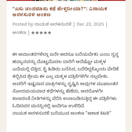
“ಏನು ಚಂದಮಾಮ ಕಥೆ ಹೇಳ್ತಿದೀಯಾ?”: ವಿನಾಯಕ
ಅರಳಸುರಳಿ ಅಂಕಣ
Posted by
ವಿನಾಯಕ ಅರಳಸುರಳಿ
|
Dec 23, 2025
|
ಅಂಕಣ
|
ಈ ಅವಾಂತರಗಳೆಲ್ಲಾ ಏನೇ ಆದರೂ ಬರೆಯಬೇಕು ಎಂಬ ಸ್ವಸ್ಥ
ಹವ್ಯಾಸವನ್ನು ಮೊಟ್ಟಮೊದಲ ಬಾರಿಗೆ ಅದೆಷ್ಟೋ ಮಕ್ಕಳ
ಎದೆಯಲ್ಲಿ ಬಿತ್ತಿದ, ಕೈ ಹಿಡಿದು ಬರೆಸಿದ, ಬರೆದಿದ್ದಕ್ಕೊಂದು ವೇದಿಕೆ
ಕಲ್ಪಿಸಿದ ಶ್ರೇಯ ಈ ಎಲ್ಲ ಮಕ್ಕಳ ಪತ್ರಿಕೆಗಳಿಗೇ ಸಲ್ಲಬೇಕು.
ಅವರಿಗೆ ಇಷ್ಟವಾದ ಪಾತ್ರಗಳನ್ನು ಸೃಷ್ಟಿಸಿ ಅವುಗಳ ಮುಖಾಂತರ
ವಿನೋದಮಯವಾದ ಕಥೆಗಳನ್ನು ಹೆಣೆದು, ಅದರೊಳಗೇ
ಕಾಣದಂತೆ ನೀತಿಗಳನ್ನು ಬೆರೆಸಿ ಉಣಬಡಿಸುತ್ತಿದ್ದ ಈ ಪತ್ರಿಕೆಗಳು
ಓದಿದವರ ಮನಸ್ಸಿನಲ್ಲಿ ಇಂದಿಗೂ ಉಳಿದಿವೆ.
ವಿನಾಯಕ ಅರಳಸುರಳಿ ಬರೆಯುವ ಅಂಕಣ “ಆಕಾಶ ಕಿಟಕಿ”