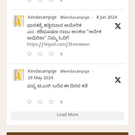
X
Kendasampige
8 Jun 2024
@kendasampige
·
ಭಾರತಕ್ಕೆ ಹತ್ತಿರವಾದ ಅಮೇರಿಕ
ಎಂ.ವಿ. ಶಶಿಭೂಷಣ ರಾಜು ಅಂಕಣ “ಅನೇಕ
ಅಮೆರಿಕಾ” ನಿಮ್ಮ ಓದಿಗೆ
https://tinyurl.com/35mrwwsn
X
Kendasampige
@kendasampige
·
29 May 2024
ಭವ್ಯ ಟಿ.ಎಸ್. ಬರೆದ ಈ ದಿನದ ಕವಿತೆ
X
Load More