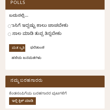
POLLS
ಬದುಕಿನಲ್ಲಿ....
ಹಾಸಿಗೆ ಇದ್ದಷ್ಟು ಕಾಲು ಚಾಚಬೇಕು
ಸಾಲ ಮಾಡಿ ತುಪ್ಪ ತಿನ್ನಬೇಕು
ಫಲಿತಾಂಶ
ಹಳೆಯ ಜನಮತಗಳು
ನಮ್ಮ ಬರಹಗಾರರು
ಕೆಂಡಸಂಪಿಗೆಯ ಬರಹಗಾರರ ಪುಟಗಳಿಗೆ
ಇಲ್ಲಿ ಕ್ಲಿಕ್ ಮಾಡಿ