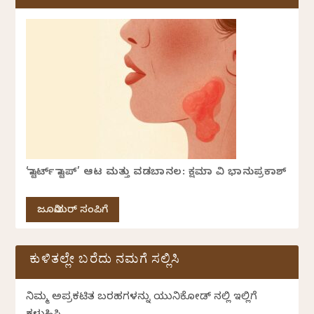
‘ಸ್ಟಾರ್ಟ್ ಸ್ಟಾಪ್’ ಆಟ ಮತ್ತು ವಡಬಾನಲ: ಕ್ಷಮಾ ವಿ ಭಾನುಪ್ರಕಾಶ್
ಜೂನಿಯರ್ ಸಂಪಿಗೆ
ಕುಳಿತಲ್ಲೇ ಬರೆದು ನಮಗೆ ಸಲ್ಲಿಸಿ
ನಿಮ್ಮ ಅಪ್ರಕಟಿತ ಬರಹಗಳನ್ನು ಯುನಿಕೋಡ್ ನಲ್ಲಿ ಇಲ್ಲಿಗೆ