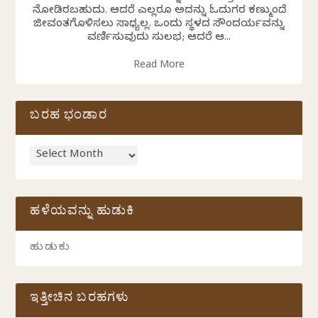
ನೋಡಿರಬಹುದು. ಆದರೆ ಎಲ್ಲರೂ ಅದನ್ನು ಓದುಗರ ಕಣ್ಮುಂದೆ
ಜೀವಂತಗೊಳಿಸಲು ಸಾಧ್ಯವಿಲ್ಲ. ಒಂದು ಸ್ಥಳದ ಸೌಂದರ್ಯವನ್ನು
ವರ್ಣಿಸುವುದು ಸುಲಭ; ಆದರೆ ಆ...
Read More
ಬರಹ ಭಂಡಾರ
ಹಳೆಯವನ್ನು ಹುಡುಕಿ
ಇತ್ತೀಚಿನ ಬರಹಗಳು