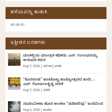
ಹಳೆಯವನ್ನು ಹುಡುಕಿ
ಇತ್ತೀಚಿನ ಬರಹಗಳು
ಮಾಕಳ್ಳಿಯ ಮಾಂತ್ರಿಕ ಕಥಿಕರು: ಎಸ್. ಗಂಗಾಧರಯ್ಯ
ಅನುಭವ ಕಥನ
Aug 7, 2026
|
ದಿನದ ಅಗ್ರ ಬರಹ
“ಕೊರವಂಜಿ” ಹಾಕಿಕೊಟ್ಟ ಹಾಸ್ಯೋತ್ಸವದ ಹಾದಿ…:
ಎಚ್. ಗೋಪಾಲಕೃಷ್ಣ ಸರಣಿ
Aug 7, 2026
|
ಸರಣಿ
ಸುಮಾವೀಣಾ ಹೊಸ ಅಂಕಣ “ನುಡಿನಲಿವು” ಇಂದಿನಿಂದ
Aug 6, 2026
|
ಅಂಕಣ