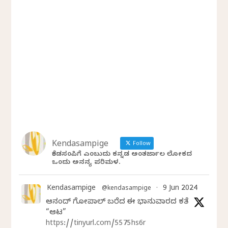
Kendasampige
Follow
ಕೆಂಡಸಂಪಿಗೆ ಎಂಬುದು ಕನ್ನಡ ಅಂತರ್ಜಾಲ ಲೋಕದ
ಒಂದು ಅನನ್ಯ ಪರಿಮಳ.
Kendasampige
9 Jun 2024
@kendasampige
·
ಆನಂದ್‌ ಗೋಪಾಲ್‌ ಬರೆದ ಈ ಭಾನುವಾರದ ಕತೆ
“ಆಟ”
https://tinyurl.com/5575hs6r