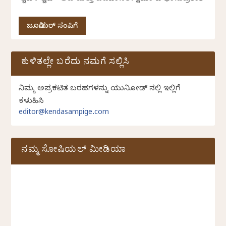
ಜೂನಿಯರ್ ಸಂಪಿಗೆ
ಕುಳಿತಲ್ಲೇ ಬರೆದು ನಮಗೆ ಸಲ್ಲಿಸಿ
ನಿಮ್ಮ ಅಪ್ರಕಟಿತ ಬರಹಗಳನ್ನು ಯುನಿಕೋಡ್ ನಲ್ಲಿ ಇಲ್ಲಿಗೆ
ಕಳುಹಿಸಿ
editor@kendasampige.com
ನಮ್ಮ ಸೋಷಿಯಲ್‌ ಮೀಡಿಯಾ