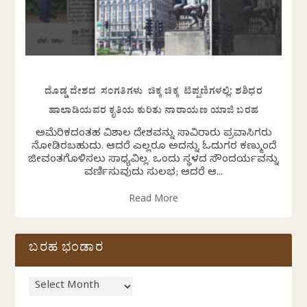
ದೊಡ್ಡ ದೇಶದ ಸಂಗತಿಗಳು ಚಿಕ್ಕ ಚಿಕ್ಕ ಟಿಪ್ಪಣಿಗಳಲ್ಲಿ: ಶಶಿಧರ
ಹಾಲಾಡಿಯವರ ಕೃತಿಯ ಕುರಿತು ನಾರಾಯಣ ಯಾಜಿ ಬರಹ
ಅಮೆರಿಕದಂತಹ ವಿಶಾಲ ದೇಶವನ್ನು ಸಾವಿರಾರು ಪ್ರವಾಸಿಗರು
ನೋಡಿರಬಹುದು. ಆದರೆ ಎಲ್ಲರೂ ಅದನ್ನು ಓದುಗರ ಕಣ್ಮುಂದೆ
ಜೀವಂತಗೊಳಿಸಲು ಸಾಧ್ಯವಿಲ್ಲ. ಒಂದು ಸ್ಥಳದ ಸೌಂದರ್ಯವನ್ನು
ವರ್ಣಿಸುವುದು ಸುಲಭ; ಆದರೆ ಆ...
Read More
ಬರಹ ಭಂಡಾರ