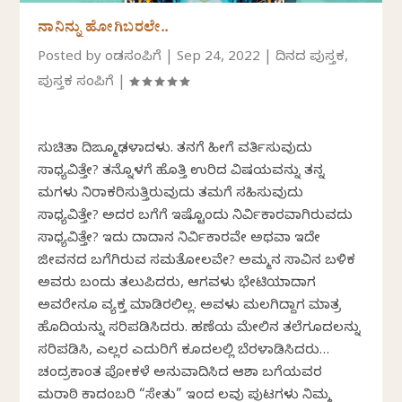
ನಾನಿನ್ನು ಹೋಗಿಬರಲೇ.. ‌
Posted by
ಕೆಂಡಸಂಪಿಗೆ
|
Sep 24, 2022
|
ದಿನದ ಪುಸ್ತಕ
,
ಪುಸ್ತಕ ಸಂಪಿಗೆ
|
ಸುಚಿತಾ ದಿಙ್ಮೂಢಳಾದಳು. ತನಗೆ ಹೀಗೆ ವರ್ತಿಸುವುದು
ಸಾಧ್ಯವಿತ್ತೇ? ತನ್ನೊಳಗೆ ಹೊತ್ತಿ ಉರಿದ ವಿಷಯವನ್ನು ತನ್ನ
ಮಗಳು ನಿರಾಕರಿಸುತ್ತಿರುವುದು ತಮಗೆ ಸಹಿಸುವುದು
ಸಾಧ್ಯವಿತ್ತೇ? ಅದರ ಬಗೆಗೆ ಇಷ್ಟೊಂದು ನಿರ್ವಿಕಾರವಾಗಿರುವದು
ಸಾಧ್ಯವಿತ್ತೇ? ಇದು ದಾದಾನ ನಿರ್ವಿಕಾರವೇ ಅಥವಾ ಇದೇ
ಜೀವನದ ಬಗೆಗಿರುವ ಸಮತೋಲವೇ? ಅಮ್ಮನ ಸಾವಿನ ಬಳಿಕ
ಅವರು ಬಂದು ತಲುಪಿದರು, ಆಗವಳು ಭೇಟಿಯಾದಾಗ
ಅವರೇನೂ ವ್ಯಕ್ತ ಮಾಡಿರಲಿಲ್ಲ. ಅವಳು ಮಲಗಿದ್ದಾಗ ಮಾತ್ರ
ಹೊದಿಕೆಯನ್ನು ಸರಿಪಡಿಸಿದರು. ಹಣೆಯ ಮೇಲಿನ ತಲೆಗೂದಲನ್ನು
ಸರಿಪಡಿಸಿ, ಎಲ್ಲರ ಎದುರಿಗೆ ಕೂದಲಲ್ಲಿ ಬೆರಳಾಡಿಸಿದರು…
ಚಂದ್ರಕಾಂತ ಪೋಕಳೆ ಅನುವಾದಿಸಿದ ಆಶಾ ಬಗೆಯವರ
ಮರಾಠಿ ಕಾದಂಬರಿ “ಸೇತು” ಇಂದ ಕೆಲವು ಪುಟಗಳು ನಿಮ್ಮ