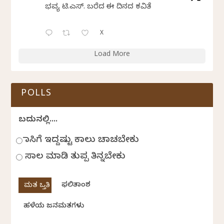
ಭವ್ಯ ಟಿ.ಎಸ್. ಬರೆದ ಈ ದಿನದ ಕವಿತೆ
X
Load More
POLLS
ಬದುಕಿನಲ್ಲಿ....
ಹಾಸಿಗೆ ಇದ್ದಷ್ಟು ಕಾಲು ಚಾಚಬೇಕು
ಸಾಲ ಮಾಡಿ ತುಪ್ಪ ತಿನ್ನಬೇಕು
ಫಲಿತಾಂಶ
ಹಳೆಯ ಜನಮತಗಳು