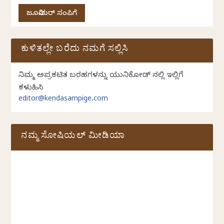
ಜೂನಿಯರ್ ಸಂಪಿಗೆ
ಕುಳಿತಲ್ಲೇ ಬರೆದು ನಮಗೆ ಸಲ್ಲಿಸಿ
ನಿಮ್ಮ ಅಪ್ರಕಟಿತ ಬರಹಗಳನ್ನು ಯುನಿಕೋಡ್ ನಲ್ಲಿ ಇಲ್ಲಿಗೆ
ಕಳುಹಿಸಿ
editor@kendasampige.com
ನಮ್ಮ ಸೋಷಿಯಲ್‌ ಮೀಡಿಯಾ