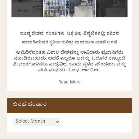
ದೊಡ್ಡ ದೇಶದ ಸಂಗತಿಗಳು ಚಿಕ್ಕ ಚಿಕ್ಕ ಟಿಪ್ಪಣಿಗಳಲ್ಲಿ: ಶಶಿಧರ
ಹಾಲಾಡಿಯವರ ಕೃತಿಯ ಕುರಿತು ನಾರಾಯಣ ಯಾಜಿ ಬರಹ
ಅಮೆರಿಕದಂತಹ ವಿಶಾಲ ದೇಶವನ್ನು ಸಾವಿರಾರು ಪ್ರವಾಸಿಗರು
ನೋಡಿರಬಹುದು. ಆದರೆ ಎಲ್ಲರೂ ಅದನ್ನು ಓದುಗರ ಕಣ್ಮುಂದೆ
ಜೀವಂತಗೊಳಿಸಲು ಸಾಧ್ಯವಿಲ್ಲ. ಒಂದು ಸ್ಥಳದ ಸೌಂದರ್ಯವನ್ನು
ವರ್ಣಿಸುವುದು ಸುಲಭ; ಆದರೆ ಆ...
Read More
ಬರಹ ಭಂಡಾರ