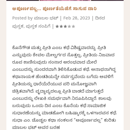
ಅಪೂರ್ಣವಲ್ಲ… ಪೂರ್ಣತೆಯೆಡೆಗೆ ಸಾಗುವ ದಾರಿ
Posted by
ಮಹಾಬಲ ಭಟ್
|
Feb 28, 2023
|
ದಿನದ
ಪುಸ್ತಕ
,
ಪುಸ್ತಕ ಸಂಪಿಗೆ
|
ಕೊನೆಗೌಡ ಮತ್ತು ಪ್ರೀತಿ ಎಂಬ ಕಥೆ ವಿಶಿಷ್ಟವಾದದ್ದು. ಪ್ರೀತಿ
ಎನ್ನುವುದು ಕೇವಲ ಮೇಲ್ವರ್ಗದ ಸೊತ್ತಲ್ಲ, ಪ್ರೀತಿಯ ನಿಜವಾದ
ರೂಪ ಕಾಣಿಸುವುದು ಸಂಸಾರ ಆರಂಭವಾದ ಮೇಲೆ
ಎಂಬುದನ್ನು ಸುಂದರವಾಗಿ ತಿಳಿಸಿಕೊಡುವ ಕಥೆ. ಅನಾಥನಾಗಿದ್ದ
ಕಥಾನಾಯಕ ಹೆಂಡತಿಯನ್ನೇ ಸರ್ವಸ್ವವೆಂದು ಬಗೆದು ಅವಳಿಗೆ
ಪ್ರೀತಿಯನ್ನು ಧಾರೆಯೆರೆಯುವ ಪರಿ ಮನೋಜ್ಞವಾಗಿ
ಚಿತ್ರಿತವಾಗಿದೆ. ವೃದ್ಧಾಪ್ಯದಲ್ಲೂ ಪ್ರೀತಿ ಬಾಡದೆ ಮಾಗುತ್ತದೆ
ಎಂಬುದನ್ನು ಲೇಖಕಿ ಸಮರ್ಥವಾಗಿ ನಿರೂಪಿಸಿದ್ದಾರೆ. ಕಾಲವು
ಬರುವುದು ಒಂದು ದಿನ ಎಂಬ ಕೊನೆಯ ಕಥೆ ಸಾಮಾಜಿಕ
ಸುಧಾರಣೆಯನ್ನು ಮಾಡಹೋಗಿ ಬಹಿಷ್ಕಾರಕ್ಕೆ ಒಳಗಾದವನ ಕಥೆ.
ಸುಧಾ ಎಂ. ಚೊಚ್ಚಲ ಕಥಾ ಸಂಕಲನ “ಅಪೂರ್ಣವಲ್ಲ” ಕುರಿತು
ಮಹಾಬಲ ಭಟ್‌ ಅವರ ಬರಹ