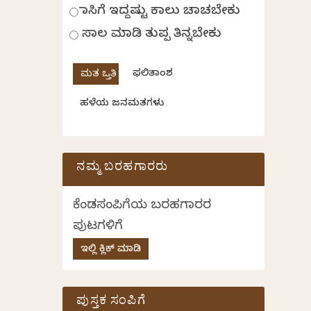
ಹಾಸಿಗೆ ಇದ್ದಷ್ಟು ಕಾಲು ಚಾಚಬೇಕು
ಸಾಲ ಮಾಡಿ ತುಪ್ಪ ತಿನ್ನಬೇಕು
ಫಲಿತಾಂಶ
ಹಳೆಯ ಜನಮತಗಳು
ನಮ್ಮ ಬರಹಗಾರರು
ಕೆಂಡಸಂಪಿಗೆಯ ಬರಹಗಾರರ
ಪುಟಗಳಿಗೆ
ಇಲ್ಲಿ ಕ್ಲಿಕ್ ಮಾಡಿ
ಪುಸ್ತಕ ಸಂಪಿಗೆ