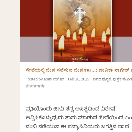
ಸೇವೆಯಲ್ಲಿ ಜೀವ ಸವೆಸುವ ಜೀವಗಳು…: ದೇವಿಕಾ ನಾಗೇಶ್‌
Posted by
ದೇವಿಕಾ ನಾಗೇಶ್
|
Feb 20, 2025
|
ದಿನದ ಪುಸ್ತಕ
,
ಪುಸ್ತಕ ಸಂಪಿಗ
ಪ್ರತಿಯೊಂದು ಜೀವಿ ತನ್ನ ಅಸ್ತಿತ್ವದಿಂದ ವಿಶೇಷ
ಅನ್ನಿಸಿಕೊಳ್ಳುವುದು ತಾನು ಮಾಡುವ ಸೇವೆಯಿಂದ ಎ
ನಂಬಿ ನಡೆಯುವ ಈ ಸನ್ಯಾಸಿನಿಯರು ಜಗತ್ತಿನ ಪಾಪ