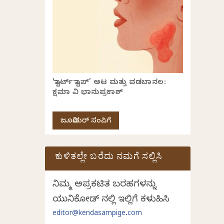
‘ಸ್ಟಾರ್ಟ್ ಸ್ಟಾಪ್’ ಆಟ ಮತ್ತು ವಡಬಾನಲ:
ಕ್ಷಮಾ ವಿ ಭಾನುಪ್ರಕಾಶ್
ಜೂನಿಯರ್ ಸಂಪಿಗೆ
ಕುಳಿತಲ್ಲೇ ಬರೆದು ನಮಗೆ ಸಲ್ಲಿಸಿ
ನಿಮ್ಮ ಅಪ್ರಕಟಿತ ಬರಹಗಳನ್ನು
ಯುನಿಕೋಡ್ ನಲ್ಲಿ ಇಲ್ಲಿಗೆ ಕಳುಹಿಸಿ
editor@kendasampige.com