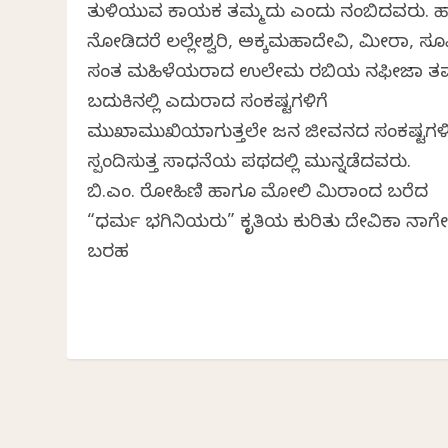
ತುಳಿಯುವ ಕಾಯಕ ತಮ್ಮದು ಎಂದು ನಂಬಿದವರು. ಹ
ನೋಡಿದರೆ ಲಲ್ಲೇಶ್ವರಿ, ಅಕ್ಕಮಹಾದೇವಿ, ಮೀರಾ, ಸೂ
ಸಂತ ಮಹಿಳೆಯರಾದ ಉಲೇಮ ರಬಿಯ ನಫೀಜಾ ತಮ
ಬದುಕಿನಲ್ಲಿ ಎದುರಾದ ಸಂಕಷ್ಟಗಳಿಗೆ
ಮುಖಾಮುಖಿಯಾಗುತ್ತಲೇ ಜನ ಜೀವನದ ಸಂಕಷ್ಟಗಳಿ
ಸ್ಪಂದಿಸುತ್ತ ಸಾಧನೆಯ ಪಥದಲ್ಲಿ ಮುನ್ನಡೆದವರು.
ಬಿ.ಎಂ. ರೋಹಿಣಿ ಹಾಗೂ ಮೋಲಿ ಮಿರಾಂದ ಬರೆದ
“ಧರ್ಮ ಭಗಿನಿಯರು” ಕೃತಿಯ ಕುರಿತು ದೇವಿಕಾ ನಾಗೇಶ
ಬರಹ