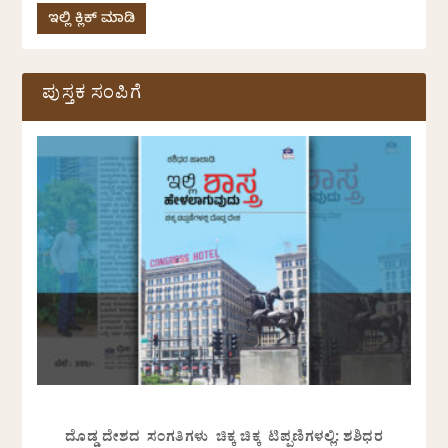
ಇಲ್ಲಿ ಕ್ಲಿಕ್ ಮಾಡಿ
ಪುಸ್ತಕ ಸಂಪಿಗೆ
ದೊಡ್ಡ ದೇಶದ ಸಂಗತಿಗಳು ಚಿಕ್ಕ ಚಿಕ್ಕ ಟಿಪ್ಪಣಿಗಳಲ್ಲಿ: ಶಶಿಧರ