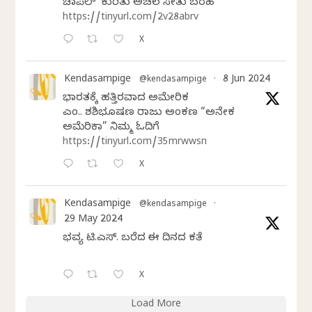
ಚಾಪೆಲ್’ ಕುರಿತು ಅಚಲ ಸೇತು ಬರಹ
https://tinyurl.com/2v28abrv
X
Kendasampige
8 Jun 2024
@kendasampige
·
ಭಾರತಕ್ಕೆ ಹತ್ತಿರವಾದ ಅಮೇರಿಕ
ಎಂ.ವಿ. ಶಶಿಭೂಷಣ ರಾಜು ಅಂಕಣ “ಅನೇಕ
ಅಮೆರಿಕಾ” ನಿಮ್ಮ ಓದಿಗೆ
https://tinyurl.com/35mrwwsn
X
Kendasampige
@kendasampige
·
29 May 2024
ಭವ್ಯ ಟಿ.ಎಸ್. ಬರೆದ ಈ ದಿನದ ಕವಿತೆ
X
Load More