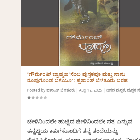
‘ಗೌರ್ಮೆಂಟ್ ಬ್ರಾಹ್ಮಣ’ನೆಂಬ ಪುಸ್ತಕವೂ ಮತ್ತು ನಾನು
ರೂಪುಗೊಂಡ ಬಗೆಯೂ’: ಪ್ರಶಾಂತ್‌ ಬೆಳತೂರು ಬರಹ
Posted by
ಪ್ರಶಾಂತ್ ಬೆಳತೂರು
|
Aug 12, 2025
|
ದಿನದ ಪುಸ್ತಕ
,
ಪುಸ್ತಕ ಸ
ಚೇಳಿನಿಂದಲೇ ಹುಟ್ಟಿದ ಚೇಳಿನಿಂದಲೇ ಸತ್ತ ಎನ್ನುವ
ತನ್ನಜ್ಜಿಯ ಮಾತುಗಳೊಂದಿಗೆ ತನ್ನ ತಂದೆಯನ್ನು