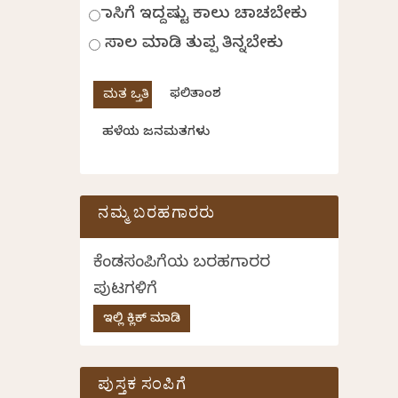
ಹಾಸಿಗೆ ಇದ್ದಷ್ಟು ಕಾಲು ಚಾಚಬೇಕು
ಸಾಲ ಮಾಡಿ ತುಪ್ಪ ತಿನ್ನಬೇಕು
ಫಲಿತಾಂಶ
ಹಳೆಯ ಜನಮತಗಳು
ನಮ್ಮ ಬರಹಗಾರರು
ಕೆಂಡಸಂಪಿಗೆಯ ಬರಹಗಾರರ
ಪುಟಗಳಿಗೆ
ಇಲ್ಲಿ ಕ್ಲಿಕ್ ಮಾಡಿ
ಪುಸ್ತಕ ಸಂಪಿಗೆ