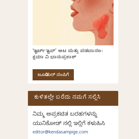
‘ಸ್ಟಾರ್ಟ್ ಸ್ಟಾಪ್’ ಆಟ ಮತ್ತು ವಡಬಾನಲ:
ಕ್ಷಮಾ ವಿ ಭಾನುಪ್ರಕಾಶ್
ಜೂನಿಯರ್ ಸಂಪಿಗೆ
ಕುಳಿತಲ್ಲೇ ಬರೆದು ನಮಗೆ ಸಲ್ಲಿಸಿ
ನಿಮ್ಮ ಅಪ್ರಕಟಿತ ಬರಹಗಳನ್ನು
ಯುನಿಕೋಡ್ ನಲ್ಲಿ ಇಲ್ಲಿಗೆ ಕಳುಹಿಸಿ
editor@kendasampige.com